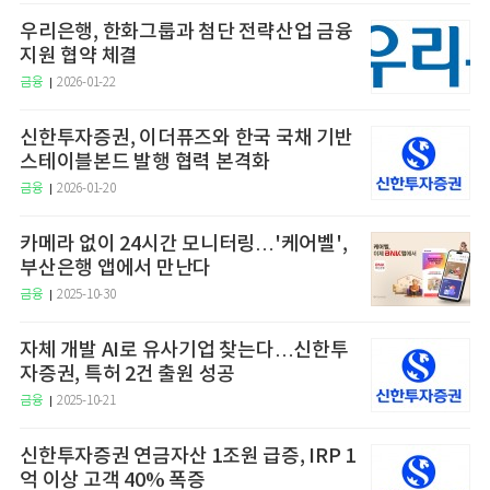
우리은행, 한화그룹과 첨단 전략산업 금융
지원 협약 체결
금융
2026-01-22
신한투자증권, 이더퓨즈와 한국 국채 기반
스테이블본드 발행 협력 본격화
금융
2026-01-20
카메라 없이 24시간 모니터링…'케어벨',
부산은행 앱에서 만난다
금융
2025-10-30
자체 개발 AI로 유사기업 찾는다…신한투
자증권, 특허 2건 출원 성공
금융
2025-10-21
신한투자증권 연금자산 1조원 급증, IRP 1
억 이상 고객 40% 폭증