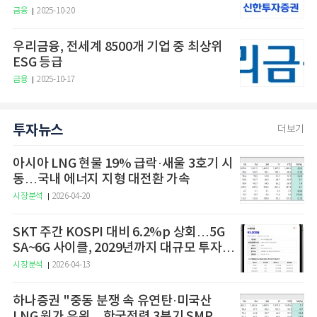
금융
2025-10-20
우리금융, 전세계 8500개 기업 중 최상위
ESG 등급
금융
2025-10-17
투자뉴스
더보기
아시아 LNG 현물 19% 급락·새울 3호기 시
동…국내 에너지 지형 대전환 가속
시장분석
2026-04-20
SKT 주간 KOSPI 대비 6.2%p 상회…5G
SA~6G 사이클, 2029년까지 대규모 투자
예고
시장분석
2026-04-13
하나증권 "중동 분쟁 속 유연탄·미국산
LNG 원가 우위…한국전력 3분기 SMP 상