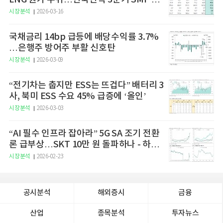
승 전망"
시장분석
2026-03-16
국채금리 14bp 급등에 배당수익률 3.7%
…은행주 방어주 부활 신호탄
시장분석
2026-03-09
“전기차는 춥지만 ESS는 뜨겁다” 배터리 3
사, 북미 ESS 수요 45% 급증에 ‘올인’
시장분석
2026-03-03
“AI 필수 인프라 잡아라” 5G SA 조기 전환
론 급부상…SKT 10만 원 돌파하나 - 하나
증권
시장분석
2026-02-23
공시분석
해외증시
금융
산업
종목분석
투자뉴스