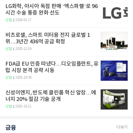
LG화학, 아시아 독점 판매 ‘엑스파렐’로 96
시간 수술 통증 완화 선도
산업
2026-01-17
비츠로셀, 스마트 미터용 전지 글로벌 1
위…3년간 436억 공급 확정
산업
2025-12-24
FDA급 EU 인증 따냈다…디오임플란트, 유
럽 시장 본격 공략 시동
산업
2025-10-30
신성이엔지, 반도체 클린룸 혁신 앞장…에
너지 20% 절감 기술 공개
산업
2025-10-21
금융
더보기