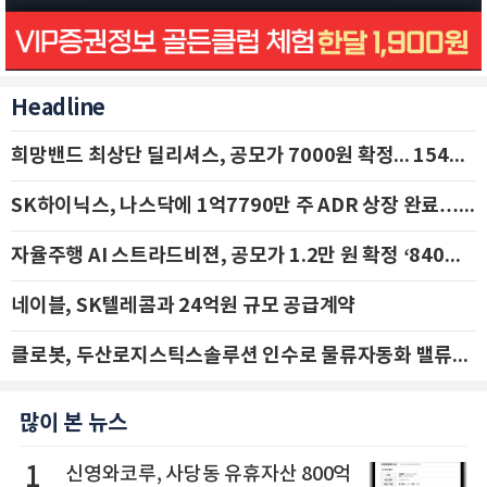
Headline
희망밴드 최상단 딜리셔스, 공모가 7000원 확정... 154억 규모 IPO 돌입
SK하이닉스, 나스닥에 1억7790만 주 ADR 상장 완료…29일 국내 추가 상장
자율주행 AI 스트라드비젼, 공모가 1.2만 원 확정 ‘840억 수혈’
네이블, SK텔레콤과 24억원 규모 공급계약
클로봇, 두산로지스틱스솔루션 인수로 물류자동화 밸류체인 확장 추진 - IBK투자증권
많이 본 뉴스
1
신영와코루, 사당동 유휴자산 800억