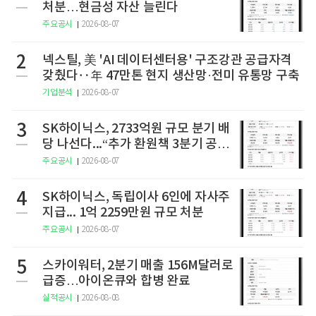
처분…현금성 자산 늘린다
주요공시
2026-08-07
2
넥스틸, 美 'AI 데이터센터용' 구조강관 공급자격
갖췄다‥年 47만톤 현지 생산망·전미 유통망 구축
기업분석
2026-08-07
3
SK하이닉스, 2733억원 규모 분기 배
당 나선다...“추가 환원책 3분기 공
개”
주요공시
2026-08-07
4
SK하이닉스, 독립이사 6인에 자사주
지급... 1억 2259만원 규모 처분
주요공시
2026-08-07
5
스카이워터, 2분기 매출 156M달러로
급증…아이온큐와 합병 완료
실적공시
2026-08-08