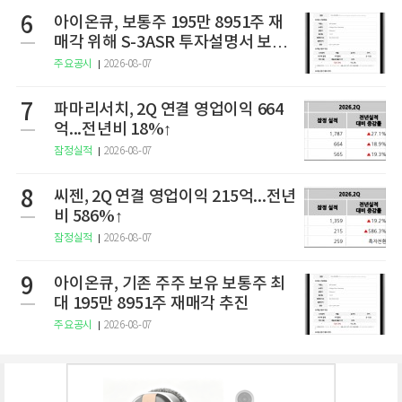
6
아이온큐, 보통주 195만 8951주 재
매각 위해 S-3ASR 투자설명서 보충
서 제출
주요공시
2026-08-07
7
파마리서치, 2Q 연결 영업이익 664
억...전년비 18%↑
잠정실적
2026-08-07
8
씨젠, 2Q 연결 영업이익 215억...전년
비 586%↑
잠정실적
2026-08-07
9
아이온큐, 기존 주주 보유 보통주 최
대 195만 8951주 재매각 추진
주요공시
2026-08-07