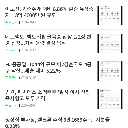
이노진, 기준주가 대비 8.86% 할증 유상증
자…8억 4000만 원 규모
주요공시
2026-08-07
메드팩토, 백토서팁 골육종 임상 1/2상 변
경 신청...최적 용량 결정 목적
주요공시
2026-08-07
HJ중공업, 1044억 규모 제2경춘국도 4공
구 낙찰...매출 대비 5.22%
주요공시
2026-08-07
법원, 씨씨에스 소액주주 '일시 이사 선임'
즉시항고 모두 기각
주요공시
2026-08-07
정성식 부사장, 웰크론 주식 3만1669주 ↑…지분율
0.28%