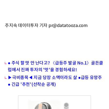
주지숙 데이터투자 기자 pr@datatooza.com
● 주식 할 맛 안 난다고? 《급등주 발굴 No.1》골든클
럽에서 진짜 투자의 '맛'을 경험하세요!
▶극비종목◀ 지금 당장 소액이라도 살 ●급등 유망주
● 긴급 '추천'(선착순 공개)