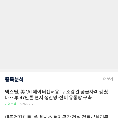
종목분석
더보기
넥스틸, 美 'AI 데이터센터용' 구조강관 공급자격 갖췄
다‥年 47만톤 현지 생산망·전미 유통망 구축
기업분석
2026-08-07
대주전자재료, 美 텍사스 현지공장 건설 검토··'실리콘