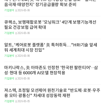
음극재·태양전지' 장기공급물량 확보 준비
기업분석
2026-08-06
큐렉소, 보행재활로봇 '모닝워크' 4단계 보행기능개선
필요 건강보험 급여 확대
기업분석
2026-08-06
알트, '케어로봇 플랫폼' 美 특허취득…"HRI기술 앞세
워 세계최대 시장 진입"
기업분석
2026-08-06
마키나락스, 美 아마존도 인정한 '한국판 팔란티어'··삼
성·현대 등 6000개 AI모델 현장적용
기업분석
2026-08-06
져스텍, 초정밀 모션제어 원천기술로 "반도체·로봇·우주
용 모터·광통신" 차세대 성장동력 재편
기업분석
2026-08-05