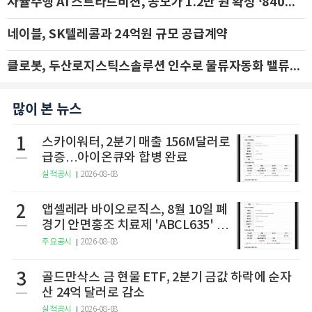
자율주행 AI 스트라드비젼, 공모가 1.2만 원 확정 ‘840억 수혈’
네이블, SK텔레콤과 24억원 규모 공급계약
클로봇, 두산로지스틱스솔루션 인수로 물류자동화 밸류체인 확장 추진 - IBK투자증권
많이 본 뉴스
1
스카이워터, 2분기 매출 156M달러로
급증…아이온큐와 합병 완료
실적공시
2026-08-08
2
앱셀레라 바이오로직스, 8월 10일 폐
경기 안면홍조 치료제 'ABCL635' 임
상 2상 결과 발표
주요공시
2026-08-08
3
골드만삭스 금 현물 ETF, 2분기 금값 하락에 순자
산 24억 달러로 감소
실적공시
2026-08-08