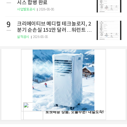
시스 합병 완료
사업발표공시
2026-08-08
9
크리에이티브 메디컬 테크놀로지, 2
분기 순손실 151만 달러…워런트 행
사로 446만 달러 조달
실적공시
2026-08-08