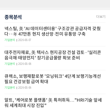
종목분석
더보기
넥스틸, 美 'AI 데이터센터용' 구조강관 공급자격 갖췄
다‥年 47만톤 현지 생산망·전미 유통망 구축
기업분석
2026-08-07
대주전자재료, 美 텍사스 현지공장 건설 검토··'실리콘
음극재·태양전지' 장기공급물량 확보 준비
기업분석
2026-08-06
큐렉소, 보행재활로봇 '모닝워크' 4단계 보행기능개선
필요 건강보험 급여 확대
기업분석
2026-08-06
알트, '케어로봇 플랫폼' 美 특허취득…"HRI기술 앞세
워 세계최대 시장 진입"