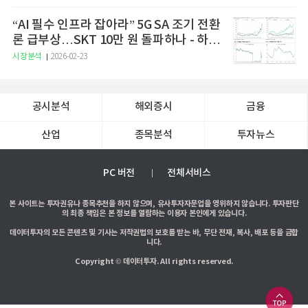
“AI 필수 인프라 잡아라” 5G SA 조기 전환
론 급부상…SKT 10만 원 돌파하나 - 하나
증권
시장분석
2026-02-23
공시분석
해외증시
금융
산업
종목분석
투자뉴스
PC 버전
전체서비스
본 사이트는 투자권유나 종목추천을 하지 않으며, 유사투자자문업을 영위하지 않습니다. 투자판단
의 최종 책임은 본 정보를 열람하는 이용자 본인에게 있습니다.
데이터투자의 모든 콘텐츠 및 기사는 저작권법의 보호를 받는 바, 무단 전재, 복사, 배포 등을 금합
니다.
Copyright © 데이터투자. All rights reserved.