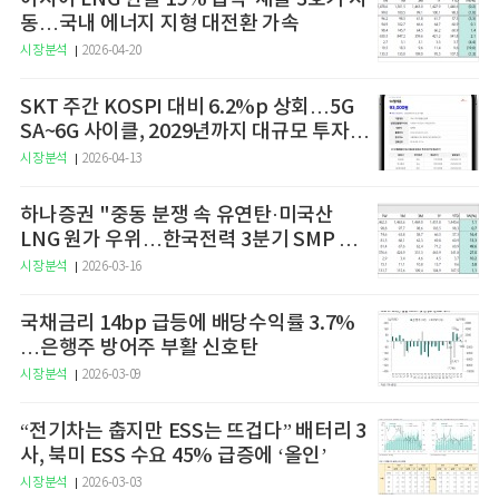
동…국내 에너지 지형 대전환 가속
시장분석
2026-04-20
SKT 주간 KOSPI 대비 6.2%p 상회…5G
SA~6G 사이클, 2029년까지 대규모 투자
예고
시장분석
2026-04-13
하나증권 "중동 분쟁 속 유연탄·미국산
LNG 원가 우위…한국전력 3분기 SMP 상
승 전망"
시장분석
2026-03-16
국채금리 14bp 급등에 배당수익률 3.7%
…은행주 방어주 부활 신호탄
시장분석
2026-03-09
“전기차는 춥지만 ESS는 뜨겁다” 배터리 3
사, 북미 ESS 수요 45% 급증에 ‘올인’
시장분석
2026-03-03