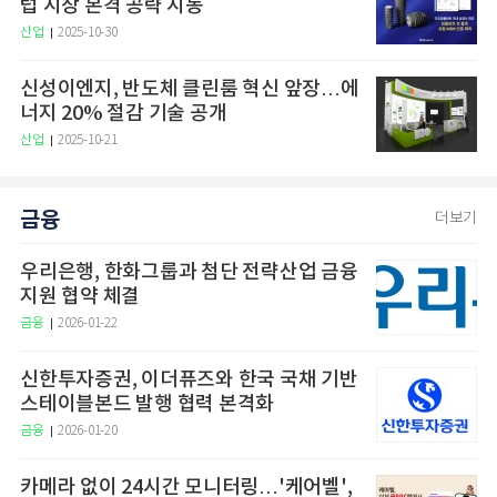
럽 시장 본격 공략 시동
산업
2025-10-30
신성이엔지, 반도체 클린룸 혁신 앞장…에
너지 20% 절감 기술 공개
산업
2025-10-21
금융
더보기
우리은행, 한화그룹과 첨단 전략산업 금융
지원 협약 체결
금융
2026-01-22
신한투자증권, 이더퓨즈와 한국 국채 기반
스테이블본드 발행 협력 본격화
금융
2026-01-20
카메라 없이 24시간 모니터링…'케어벨',