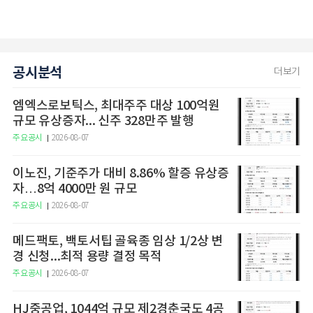
공시분석
더보기
엠엑스로보틱스, 최대주주 대상 100억원
규모 유상증자... 신주 328만주 발행
주요공시
2026-08-07
이노진, 기준주가 대비 8.86% 할증 유상증
자…8억 4000만 원 규모
주요공시
2026-08-07
메드팩토, 백토서팁 골육종 임상 1/2상 변
경 신청...최적 용량 결정 목적
주요공시
2026-08-07
HJ중공업, 1044억 규모 제2경춘국도 4공