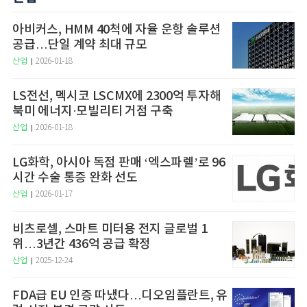
아비커스, HMM 40척에 자율 운항 솔루션
공급…단일 계약 최대 규모
산업
2026-01-18
LS전선, 멕시코 LSCMX에 2300억 투자해
북미 에너지·모빌리티 거점 구축
산업
2026-01-18
LG화학, 아시아 독점 판매 ‘엑스파렐’로 96
시간 수술 통증 완화 선도
산업
2026-01-17
비츠로셀, 스마트 미터용 전지 글로벌 1
위…3년간 436억 공급 확정
산업
2025-12-24
FDA급 EU 인증 따냈다…디오임플란트, 유