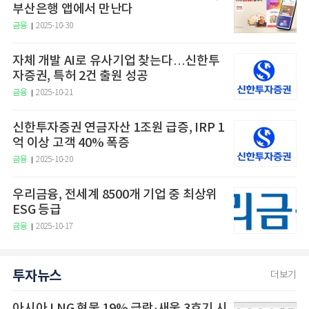
부산은행 앱에서 만난다
금융
2025-10-30
자체 개발 AI로 유사기업 찾는다…신한투
자증권, 특허 2건 출원 성공
금융
2025-10-21
신한투자증권 연금자산 1조원 급증, IRP 1
억 이상 고객 40% 폭증
금융
2025-10-20
우리금융, 전세계 8500개 기업 중 최상위
ESG 등급
금융
2025-10-17
투자뉴스
더보기
아시아 LNG 현물 19% 급락·새울 3호기 시