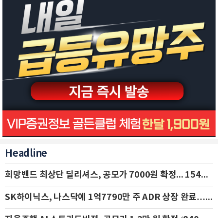
Headline
희망밴드 최상단 딜리셔스, 공모가 7000원 확정... 154억 규모 IPO 돌입
SK하이닉스, 나스닥에 1억7790만 주 ADR 상장 완료…29일 국내 추가 상장