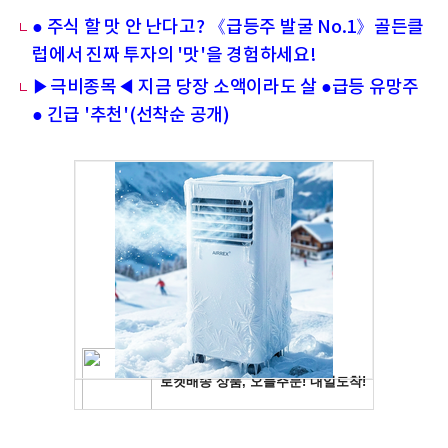
● 주식 할 맛 안 난다고? 《급등주 발굴 No.1》골든클
럽에서 진짜 투자의 '맛'을 경험하세요!
▶극비종목◀ 지금 당장 소액이라도 살 ●급등 유망주
● 긴급 '추천'(선착순 공개)