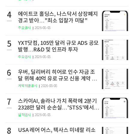
4
에이트코 홀딩스, 나스닥서 상장폐지
경고 받아…"최소 입찰가 미달"
주요공시
2026-08-08
5
YXT닷컴, 105만 달러 규모 ADS 공모
발행…R&D 및 인프라 투자
주요공시
2026-08-08
6
우버, 딜리버리 히어로 인수 자금 조
달 위해 40억 유로 규모 신용 계약 체
결
계약체결공시
2026-08-08
7
스카이AI, 솔라나 가치 폭락에 2분기
2328만 달러 순손실…'STSS'에서
사명·티커 변경 완료
실적공시
2026-08-08
8
USA 레어 어스, 텍사스 미네랄 리소