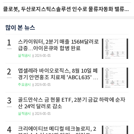
클로봇, 두산로지스틱스솔루션 인수로 물류자동화 밸류체인 확장 추진 - IBK투자증권
많이 본 뉴스
1
스카이워터, 2분기 매출 156M달러로
급증…아이온큐와 합병 완료
실적공시
2026-08-08
2
앱셀레라 바이오로직스, 8월 10일 폐
경기 안면홍조 치료제 'ABCL635' 임
상 2상 결과 발표
주요공시
2026-08-08
3
골드만삭스 금 현물 ETF, 2분기 금값 하락에 순자
산 24억 달러로 감소
실적공시
2026-08-08
4
크리에이티브 메디컬 테크놀로지, 2