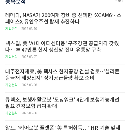
종목분석
더보기
레메디, NASA가 200여개 장비 중 선택한 ‘XCAM6’··스
페이스X 유인우주선 탑재 추진하나
기업분석
2026-08-10
넥스틸, 美 'AI 데이터센터용' 구조강관 공급자격 갖췄
다‥年 47만톤 현지 생산망·전미 유통망 구축
기업분석
2026-08-07
대주전자재료, 美 텍사스 현지공장 건설 검토··'실리콘
음극재·태양전지' 장기공급물량 확보 준비
기업분석
2026-08-06
큐렉소, 보행재활로봇 '모닝워크' 4단계 보행기능개선
필요 건강보험 급여 확대
기업분석
2026-08-06
알트, '케어로봇 플랫폼' 美 특허취득…"HRI기술 앞세