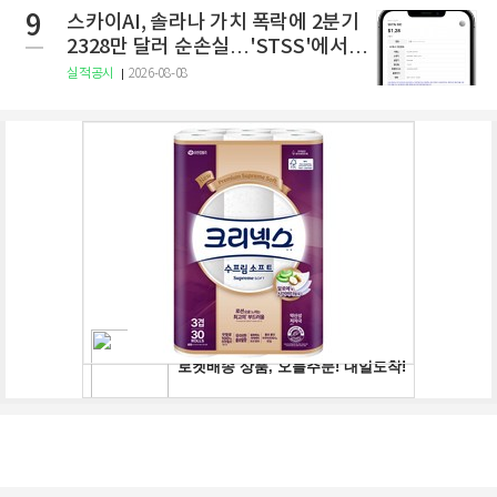
9
스카이AI, 솔라나 가치 폭락에 2분기
2328만 달러 순손실…'STSS'에서
사명·티커 변경 완료
실적공시
2026-08-08