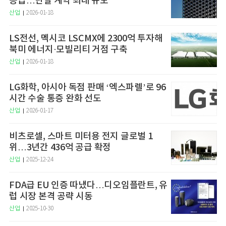
공급…단일 계약 최대 규모
산업
2026-01-18
LS전선, 멕시코 LSCMX에 2300억 투자해
북미 에너지·모빌리티 거점 구축
산업
2026-01-18
LG화학, 아시아 독점 판매 ‘엑스파렐’로 96
시간 수술 통증 완화 선도
산업
2026-01-17
비츠로셀, 스마트 미터용 전지 글로벌 1
위…3년간 436억 공급 확정
산업
2025-12-24
FDA급 EU 인증 따냈다…디오임플란트, 유
럽 시장 본격 공략 시동
산업
2025-10-30