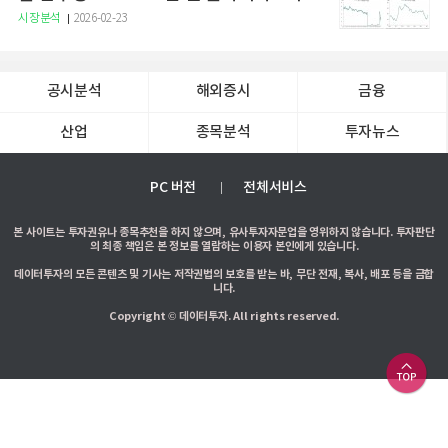
증권
시장분석
2026-02-23
공시분석
해외증시
금융
산업
종목분석
투자뉴스
PC 버전
전체서비스
본 사이트는 투자권유나 종목추천을 하지 않으며, 유사투자자문업을 영위하지 않습니다. 투자판단
의 최종 책임은 본 정보를 열람하는 이용자 본인에게 있습니다.
데이터투자의 모든 콘텐츠 및 기사는 저작권법의 보호를 받는 바, 무단 전재, 복사, 배포 등을 금합
니다.
Copyright © 데이터투자. All rights reserved.