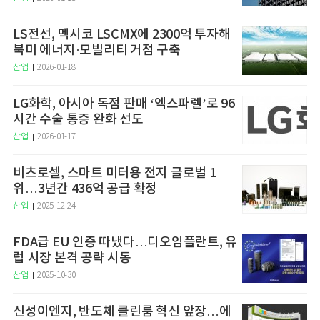
LS전선, 멕시코 LSCMX에 2300억 투자해
북미 에너지·모빌리티 거점 구축
산업
2026-01-18
LG화학, 아시아 독점 판매 ‘엑스파렐’로 96
시간 수술 통증 완화 선도
산업
2026-01-17
비츠로셀, 스마트 미터용 전지 글로벌 1
위…3년간 436억 공급 확정
산업
2025-12-24
FDA급 EU 인증 따냈다…디오임플란트, 유
럽 시장 본격 공략 시동
산업
2025-10-30
신성이엔지, 반도체 클린룸 혁신 앞장…에