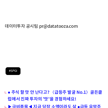
데이터투자 공시팀 pr@datatooza.com
#SPGI
● 주식 할 맛 안 난다고? 《급등주 발굴 No.1》골든클
럽에서 진짜 투자의 '맛'을 경험하세요!
▶극비종목◀ 지금 당장 소액이라도 살 ●급등 유망주