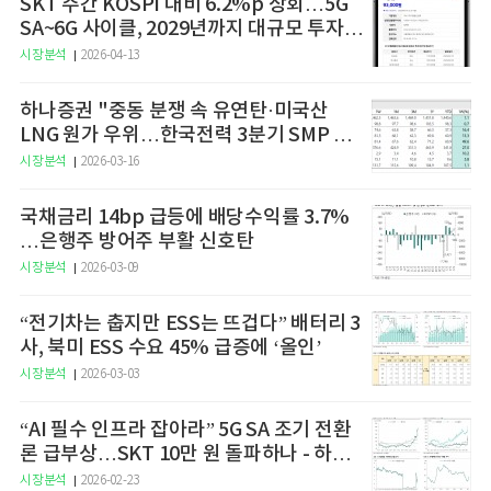
SKT 주간 KOSPI 대비 6.2%p 상회…5G
SA~6G 사이클, 2029년까지 대규모 투자
예고
시장분석
2026-04-13
하나증권 "중동 분쟁 속 유연탄·미국산
LNG 원가 우위…한국전력 3분기 SMP 상
승 전망"
시장분석
2026-03-16
국채금리 14bp 급등에 배당수익률 3.7%
…은행주 방어주 부활 신호탄
시장분석
2026-03-09
“전기차는 춥지만 ESS는 뜨겁다” 배터리 3
사, 북미 ESS 수요 45% 급증에 ‘올인’
시장분석
2026-03-03
“AI 필수 인프라 잡아라” 5G SA 조기 전환
론 급부상…SKT 10만 원 돌파하나 - 하나
증권
시장분석
2026-02-23