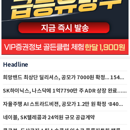
Headline
희망밴드 최상단 딜리셔스, 공모가 7000원 확정... 154억 규모 IPO 돌입
SK하이닉스, 나스닥에 1억7790만 주 ADR 상장 완료…29일 국내 추가 상장
자율주행 AI 스트라드비젼, 공모가 1.2만 원 확정 ‘840억 수혈’
네이블, SK텔레콤과 24억원 규모 공급계약