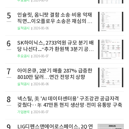
주요공시
2026-08-07
5
인슐릿, 옴니팟 결함 소송·비용 악재
직면...이오플로우 소송은 재심의 청
구
실적공시
2026-08-06
6
SK하이닉스, 2733억원 규모 분기 배
당 나선다...“추가 환원책 3분기 공
개”
주요공시
2026-08-07
7
아이온큐, 2분기 매출 287% 급증한
8010만 달러…연간 전망치 상향
실적공시
2026-08-06
8
넥스틸, 美 'AI 데이터센터용' 구조강관 공급자격
갖췄다‥年 47만톤 현지 생산망·전미 유통망 구축
기업분석
2026-08-07
9
LIG디펜스앤에어로스페이스, 2Q 연