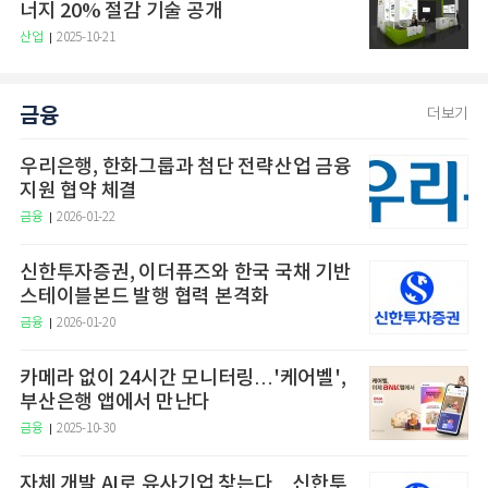
너지 20% 절감 기술 공개
산업
2025-10-21
금융
더보기
우리은행, 한화그룹과 첨단 전략산업 금융
지원 협약 체결
금융
2026-01-22
신한투자증권, 이더퓨즈와 한국 국채 기반
스테이블본드 발행 협력 본격화
금융
2026-01-20
카메라 없이 24시간 모니터링…'케어벨',
부산은행 앱에서 만난다
금융
2025-10-30
자체 개발 AI로 유사기업 찾는다…신한투