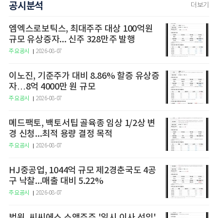
공시분석
더보기
엠엑스로보틱스, 최대주주 대상 100억원
규모 유상증자... 신주 328만주 발행
주요공시
2026-08-07
이노진, 기준주가 대비 8.86% 할증 유상증
자…8억 4000만 원 규모
주요공시
2026-08-07
메드팩토, 백토서팁 골육종 임상 1/2상 변
경 신청...최적 용량 결정 목적
주요공시
2026-08-07
HJ중공업, 1044억 규모 제2경춘국도 4공
구 낙찰...매출 대비 5.22%
주요공시
2026-08-07
법원, 씨씨에스 소액주주 '일시 이사 선임'