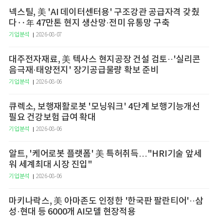
넥스틸, 美 'AI 데이터센터용' 구조강관 공급자격 갖췄
다‥年 47만톤 현지 생산망·전미 유통망 구축
기업분석
2026-08-07
대주전자재료, 美 텍사스 현지공장 건설 검토··'실리콘
음극재·태양전지' 장기공급물량 확보 준비
기업분석
2026-08-06
큐렉소, 보행재활로봇 '모닝워크' 4단계 보행기능개선
필요 건강보험 급여 확대
기업분석
2026-08-06
알트, '케어로봇 플랫폼' 美 특허취득…"HRI기술 앞세
워 세계최대 시장 진입"
기업분석
2026-08-06
마키나락스, 美 아마존도 인정한 '한국판 팔란티어'··삼
성·현대 등 6000개 AI모델 현장적용