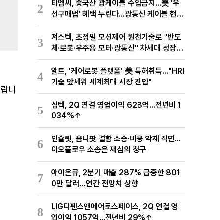
티엠씨, 중국산 광케이블 수입금지...美 '우
2
선구매법' 혜택 누린다...광통신 케이블 현지
생산
져스텍, 초정밀 모션제어 원천기술로 "반도
3
체·로봇·우주용 모터·광통신" 차세대 성장동
력 재편
알트, '케어로봇 플랫폼' 美 특허취득…"HRI
4
기술 앞세워 세계최대 시장 진입"
바랍니
심텍, 2Q 연결 영업이익 628억...전년비 1
5
034%↑
인슐릿, 옴니팟 결함 소송·비용 악재 직면...
6
이오플로우 소송은 재심의 청구
아이온큐, 2분기 매출 287% 급증한 801
7
0만 달러…연간 전망치 상향
LIG디펜스앤에어로스페이스, 2Q 연결 영
8
업이익 1057억...전년비 29%↑