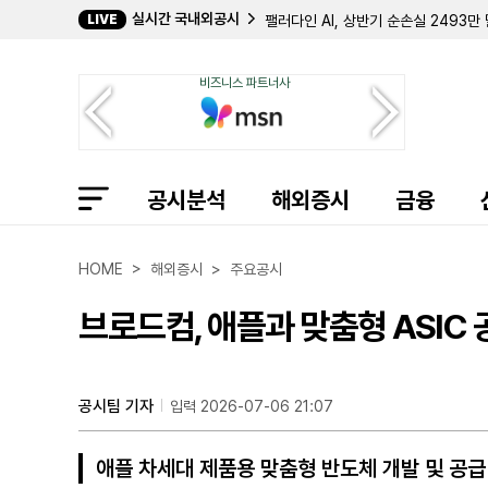
실시간 국내외공시
LIVE
팰러다인 AI, 상반기 순손실 2493
디나우, 2분기 매출 13억 700만 달
아메리콜드 리얼티 트러스트, 2분기 순
비즈니스 파트너사
자이 랩, 2분기 순손실 5082만 
스칼러 록, 부채 재조정으로 1억 97
코젠트 커뮤니케이션스, 2분기 데이터
소테라 헬스, 2분기 순이익 5400만
프론트뷰 리츠, 2분기 순이익 151만
공시분석
프리시전 바이오사이언시스, 2분기 순
해외증시
금융
파이서브, 2분기 순이익 37% 급감
해로우, 비아트리스로부터 안구건조증 
이뮤노반트, 자가면역 치료제 'IMVT-
HOME > 해외증시 > 주요공시
브로드컴, 애플과 맞춤형 ASIC
공시팀 기자
입력 2026-07-06 21:07
애플 차세대 제품용 맞춤형 반도체 개발 및 공급