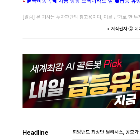
▶극비종목◀ 지금 당장 소액이라도 살 ●급등 유망주
[알림] 본 기사는 투자판단의 참고용이며, 이를 근거로 한 
< 저작권자 ⓒ 데
Headline
희망밴드 최상단 딜리셔스, 공모가 70