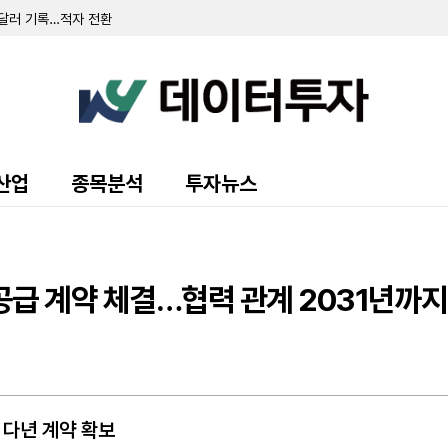
만 달러 기록…적자 전환
러 기록…영업활동 현금흐름 '사상 최대'
손실 3억 4280만 달러 기록…자산 손상 영향
달러로 확대…비브가르트 등 재고평가손실 영향
72만 달러 조달…기존 부채 상환 완료
센터 매각으로 1억 3070만 달러 차익…순이익 흑자 전환
 달러로 급증…연간 전망치 상향
 달러…올해 실적·투자 전망치 상향
손실 3265만 달러…적자 폭 확대
산업
종목분석
투자뉴스
…연간 가이던스 하향 조정
치료제 '타이바야' 글로벌 권리 인수…최대 1억 달러 규모
1402' 위탁생산 2280만 달러 규모 계약 체결
 공급 계약 체결…협력 관계 2031년까지
 다년 계약 확보