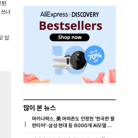
료된
 쓰너
고 있
많이 본 뉴스
마키나락스, 美 아마존도 인정한 '한국판 팔
1
란티어'··삼성·현대 등 6000개 AI모델 현
장적용