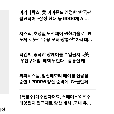
마키나락스, 美 아마존도 인정한 '한국판
팔란티어'··삼성·현대 등 6000개 AI모
델 현장적용
져스텍, 초정밀 모션제어 원천기술로 "반
도체·로봇·우주용 모터·광통신" 차세대
성장동력 재편
티엠씨, 중국산 광케이블 수입금지...美
'우선구매법' 혜택 누린다...광통신 케이
블 현지 생산
씨피시스템, 창신메모리 베이징 신공장
증설·LPDDR6 양산 준비에 'G-클린체
인' 공급 확대노린다
[특징주]대주전자재료, 스페이스X 우주
태양전지 전극재료 양산 개시‥국내 유일
공급 레코드에 14%↑
예상