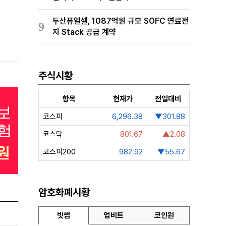
두산퓨얼셀, 1087억원 규모 SOFC 연료전
9
지 Stack 공급 계약
주식시황
항목
현재가
전일대비
코스피
6,296.38
▼301.88
코스닥
801.67
▲2.08
코스피200
982.92
▼55.67
암호화폐시황
빗썸
업비트
코인원