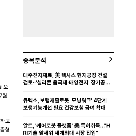
종목분석
대주전자재료, 美 텍사스 현지공장 건설
검토··'실리콘 음극재·태양전지' 장기공급
를 오
물량 확보 준비
7월
큐렉소, 보행재활로봇 '모닝워크' 4단계
보행기능개선 필요 건강보험 급여 확대
발하고
알트, '케어로봇 플랫폼' 美 특허취득…"H
맞춤형
RI기술 앞세워 세계최대 시장 진입"