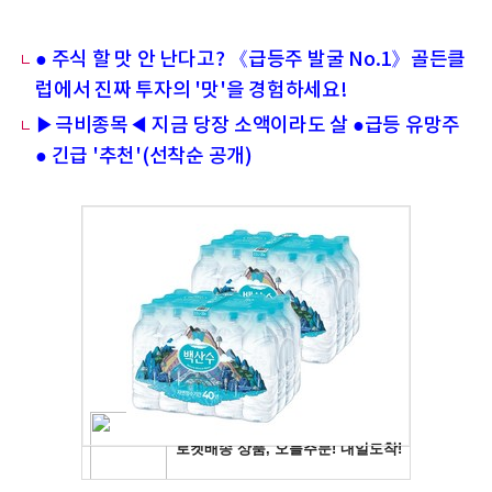
● 주식 할 맛 안 난다고? 《급등주 발굴 No.1》골든클
럽에서 진짜 투자의 '맛'을 경험하세요!
▶극비종목◀ 지금 당장 소액이라도 살 ●급등 유망주
● 긴급 '추천'(선착순 공개)