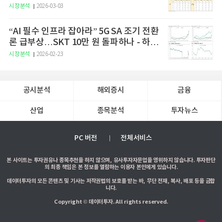
시장분석
2026-03-03
“AI 필수 인프라 잡아라” 5G SA 조기 전환
론 급부상…SKT 10만 원 돌파하나 - 하나
증권
시장분석
2026-02-23
공시분석
해외증시
금융
산업
종목분석
투자뉴스
PC 버전
전체서비스
본 사이트는 투자권유나 종목추천을 하지 않으며, 유사투자자문업을 영위하지 않습니다. 투자판단
의 최종 책임은 본 정보를 열람하는 이용자 본인에게 있습니다.
데이터투자의 모든 콘텐츠 및 기사는 저작권법의 보호를 받는 바, 무단 전재, 복사, 배포 등을 금합
니다.
Copyright © 데이터투자. All rights reserved.