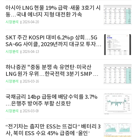
아시아 LNG 현물 19% 급락·새울 3호기 시
동…국내 에너지 지형 대전환 가속
시장분석
2026-04-20
SKT 주간 KOSPI 대비 6.2%p 상회…5G
SA~6G 사이클, 2029년까지 대규모 투자
예고
시장분석
2026-04-13
하나증권 "중동 분쟁 속 유연탄·미국산
LNG 원가 우위…한국전력 3분기 SMP 상
승 전망"
시장분석
2026-03-16
국채금리 14bp 급등에 배당수익률 3.7%
…은행주 방어주 부활 신호탄
시장분석
2026-03-09
“전기차는 춥지만 ESS는 뜨겁다” 배터리 3
사, 북미 ESS 수요 45% 급증에 ‘올인’