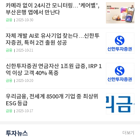
카메라 없이 24시간 모니터링…'케어벨',
부산은행 앱에서 만난다
금융
2025-10-30
자체 개발 AI로 유사기업 찾는다…신한투
자증권, 특허 2건 출원 성공
금융
2025-10-21
신한투자증권 연금자산 1조원 급증, IRP 1
억 이상 고객 40% 폭증
금융
2025-10-20
우리금융, 전세계 8500개 기업 중 최상위
ESG 등급
금융
2025-10-17
투자뉴스
더보기