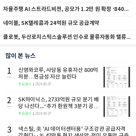
자율주행 AI 스트라드비젼, 공모가 1.2만 원 확정 ‘840억 수혈’
네이블, SK텔레콤과 24억원 규모 공급계약
클로봇, 두산로지스틱스솔루션 인수로 물류자동화 밸류체인 확장 추진 - IBK투자증권
많이 본 뉴스
1
신영와코루, 사당동 유휴자산 800억
처분…현금성 자산 늘린다
주요공시
2026-08-07
2
SK하이닉스, 2733억원 규모 분기 배
당 나선다...“추가 환원책 3분기 공
개”
주요공시
2026-08-07
3
넥스틸, 美 'AI 데이터센터용' 구조강관 공급자격
갖췄다‥年 47만톤 현지 생산망·전미 유통망 구축