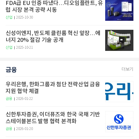
FDA급 EU 인증 따냈다…디오임플란트, 유
럽 시장 본격 공략 시동
산업
2025-10-30
신성이엔지, 반도체 클린룸 혁신 앞장…에
너지 20% 절감 기술 공개
산업
2025-10-21
금융
더보기
우리은행, 한화그룹과 첨단 전략산업 금융
지원 협약 체결
금융
2026-01-22
신한투자증권, 이더퓨즈와 한국 국채 기반
스테이블본드 발행 협력 본격화
금융
2026-01-20