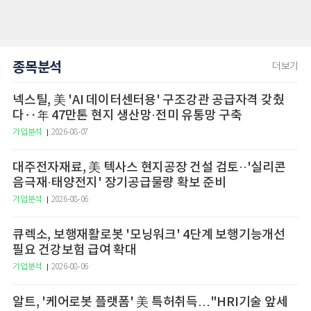
종목분석
더보기
넥스틸, 美 'AI 데이터센터용' 구조강관 공급자격 갖췄
다‥年 47만톤 현지 생산망·전미 유통망 구축
기업분석
2026-08-07
대주전자재료, 美 텍사스 현지공장 건설 검토··'실리콘
음극재·태양전지' 장기공급물량 확보 준비
기업분석
2026-08-06
큐렉소, 보행재활로봇 '모닝워크' 4단계 보행기능개선
필요 건강보험 급여 확대
기업분석
2026-08-06
알트, '케어로봇 플랫폼' 美 특허취득…"HRI기술 앞세