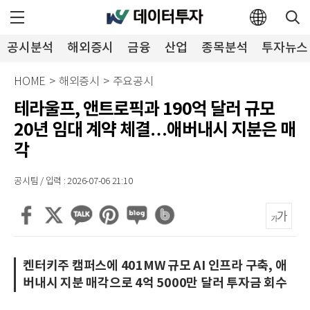
공시분석
해외증시
금융
산업
종목분석
투자뉴스
HOME
>
해외증시
>
주요공시
테라울프, 앤트로픽과 190억 달러 규모
20년 임대 계약 체결…애버내시 지분은 매
각
공시팀 / 입력 : 2026-07-06 21:10
켄터키주 캠퍼스에 401MW 규모 AI 인프라 구축, 애
버내시 지분 매각으로 4억 5000만 달러 투자금 회수