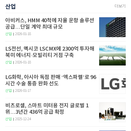
산업
더보기
아비커스, HMM 40척에 자율 운항 솔루션
공급…단일 계약 최대 규모
산업
2026-01-18
LS전선, 멕시코 LSCMX에 2300억 투자해
북미 에너지·모빌리티 거점 구축
산업
2026-01-18
LG화학, 아시아 독점 판매 ‘엑스파렐’로 96
시간 수술 통증 완화 선도
산업
2026-01-17
비츠로셀, 스마트 미터용 전지 글로벌 1
위…3년간 436억 공급 확정
산업
2025-12-24