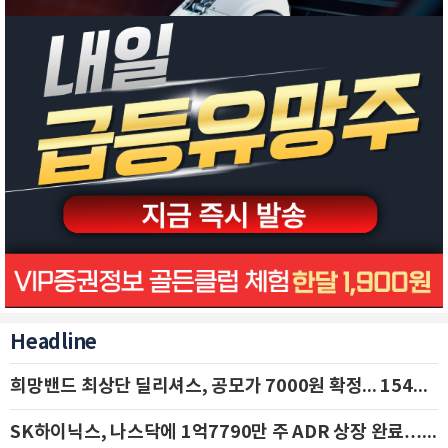
Headline
희망밴드 최상단 딜리셔스, 공모가 7000원 확정... 154억 규모 IPO 돌입
SK하이닉스, 나스닥에 1억7790만 주 ADR 상장 완료…29일 국내 추가 상장