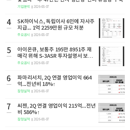
기업분석
2026-08-07
4
SK하이닉스, 독립이사 6인에 자사주
지급... 1억 2259만원 규모 처분
주요공시
2026-08-07
5
아이온큐, 보통주 195만 8951주 재
매각 위해 S-3ASR 투자설명서 보충
서 제출
주요공시
2026-08-07
6
파마리서치, 2Q 연결 영업이익 664
억...전년비 18%↑
잠정실적
2026-08-07
7
씨젠, 2Q 연결 영업이익 215억...전년
비 586%↑
잠정실적
2026-08-07