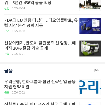
위…3년간 436억 공급 확정
산업
2025-12-24
FDA급 EU 인증 따냈다…디오임플란트, 유
럽 시장 본격 공략 시동
산업
2025-10-30
신성이엔지, 반도체 클린룸 혁신 앞장…에
너지 20% 절감 기술 공개
산업
2025-10-21
금융
더보기
우리은행, 한화그룹과 첨단 전략산업 금융
지원 협약 체결
금융
2026-01-22
신한투자증권, 이더퓨즈와 한국 국채 기반