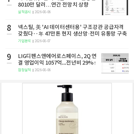
8010만 달러…연간 전망치 상향
실적공시
2026-08-06
8
넥스틸, 美 'AI 데이터센터용' 구조강관 공급자격
갖췄다‥年 47만톤 현지 생산망·전미 유통망 구축
기업분석
2026-08-07
9
LIG디펜스앤에어로스페이스, 2Q 연
결 영업이익 1057억...전년비 29%↑
잠정실적
2026-08-06