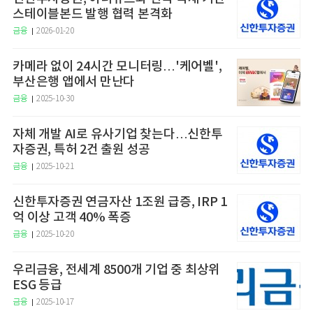
스테이블본드 발행 협력 본격화
금융
2026-01-20
카메라 없이 24시간 모니터링…'케어벨',
부산은행 앱에서 만난다
금융
2025-10-30
자체 개발 AI로 유사기업 찾는다…신한투
자증권, 특허 2건 출원 성공
금융
2025-10-21
신한투자증권 연금자산 1조원 급증, IRP 1
억 이상 고객 40% 폭증
금융
2025-10-20
우리금융, 전세계 8500개 기업 중 최상위
ESG 등급
금융
2025-10-17