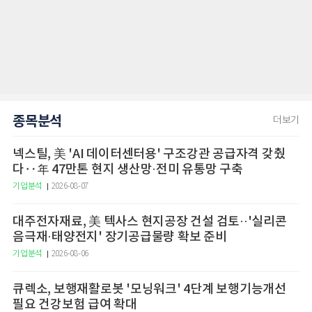
종목분석
더보기
넥스틸, 美 'AI 데이터센터용' 구조강관 공급자격 갖췄
다‥年 47만톤 현지 생산망·전미 유통망 구축
기업분석
2026-08-07
대주전자재료, 美 텍사스 현지공장 건설 검토··'실리콘
음극재·태양전지' 장기공급물량 확보 준비
기업분석
2026-08-06
큐렉소, 보행재활로봇 '모닝워크' 4단계 보행기능개선
필요 건강보험 급여 확대