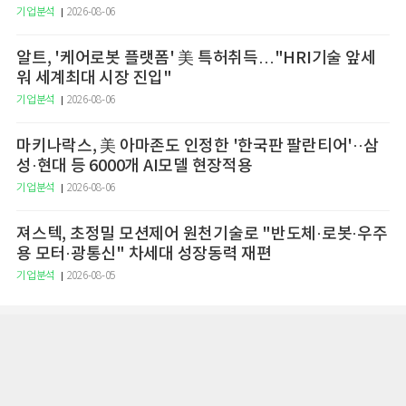
기업분석
2026-08-06
알트, '케어로봇 플랫폼' 美 특허취득…"HRI기술 앞세
워 세계최대 시장 진입"
기업분석
2026-08-06
마키나락스, 美 아마존도 인정한 '한국판 팔란티어'··삼
성·현대 등 6000개 AI모델 현장적용
기업분석
2026-08-06
져스텍, 초정밀 모션제어 원천기술로 "반도체·로봇·우주
용 모터·광통신" 차세대 성장동력 재편
기업분석
2026-08-05