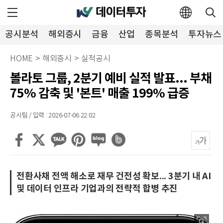
공시분석
해외증시
금융
산업
종목분석
투자뉴스
HOME
>
해외증시
>
실적공시
볼라토 그룹, 2분기 예비 실적 발표... 부채
75% 감축 및 '본트' 매출 199% 급증
공시팀 / 입력 : 2026-07-06 22:02
전환사채 전액 해소로 재무 건전성 확보... 3분기 내 AI
및 데이터 인프라 기업과의 전략적 합병 추진