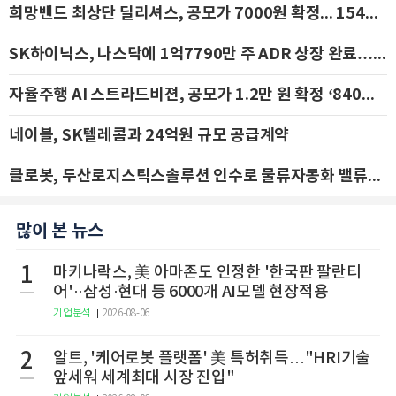
희망밴드 최상단 딜리셔스, 공모가 7000원 확정... 154억 규모 IPO 돌입
SK하이닉스, 나스닥에 1억7790만 주 ADR 상장 완료…29일 국내 추가 상장
자율주행 AI 스트라드비젼, 공모가 1.2만 원 확정 ‘840억 수혈’
네이블, SK텔레콤과 24억원 규모 공급계약
클로봇, 두산로지스틱스솔루션 인수로 물류자동화 밸류체인 확장 추진 - IBK투자증권
많이 본 뉴스
1
마키나락스, 美 아마존도 인정한 '한국판 팔란티
어'··삼성·현대 등 6000개 AI모델 현장적용
기업분석
2026-08-06
2
알트, '케어로봇 플랫폼' 美 특허취득…"HRI기술
앞세워 세계최대 시장 진입"