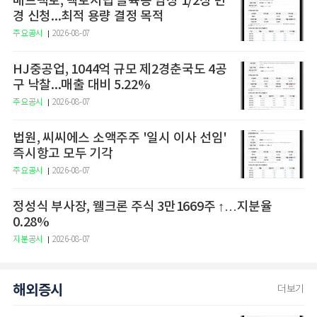
메드팩토, 백토서팁 골육종 임상 1/2상 변
경 신청...최적 용량 결정 목적
주요공시
2026-08-07
HJ중공업, 1044억 규모 제2경춘국도 4공
구 낙찰...매출 대비 5.22%
주요공시
2026-08-07
법원, 씨씨에스 소액주주 '일시 이사 선임'
즉시항고 모두 기각
주요공시
2026-08-07
정성식 부사장, 웰크론 주식 3만1669주 ↑…지분율
0.28%
지분공시
2026-08-07
해외증시
더보기