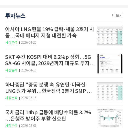
투자뉴스
더보기
아시아 LNG 현물 19% 급락·새울 3호기 시
동…국내 에너지 지형 대전환 가속
시장분석
2026-04-20
SKT 주간 KOSPI 대비 6.2%p 상회…5G
SA~6G 사이클, 2029년까지 대규모 투자
예고
시장분석
2026-04-13
하나증권 "중동 분쟁 속 유연탄·미국산
LNG 원가 우위…한국전력 3분기 SMP 상
승 전망"
시장분석
2026-03-16
국채금리 14bp 급등에 배당수익률 3.7%
…은행주 방어주 부활 신호탄
시장분석
2026-03-09