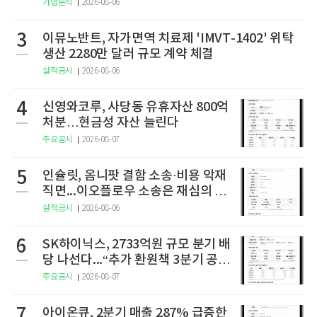
기업분석
2026-08-06
3
이뮤노반트, 자가면역 치료제 'IMVT-1402' 위탁
생산 2280만 달러 규모 계약 체결
실적공시
2026-08-06
4
신영와코루, 사당동 유휴자산 800억
처분…현금성 자산 늘린다
주요공시
2026-08-07
5
인슐릿, 옴니팟 결함 소송·비용 악재
직면...이오플로우 소송은 재심의 청
구
실적공시
2026-08-06
6
SK하이닉스, 2733억원 규모 분기 배
당 나선다...“추가 환원책 3분기 공
개”
주요공시
2026-08-07
7
아이온큐, 2분기 매출 287% 급증한