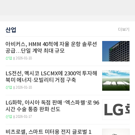
산업
더보기
아비커스, HMM 40척에 자율 운항 솔루션
공급…단일 계약 최대 규모
산업
2026-01-18
LS전선, 멕시코 LSCMX에 2300억 투자해
북미 에너지·모빌리티 거점 구축
산업
2026-01-18
LG화학, 아시아 독점 판매 ‘엑스파렐’로 96
시간 수술 통증 완화 선도
산업
2026-01-17
비츠로셀, 스마트 미터용 전지 글로벌 1