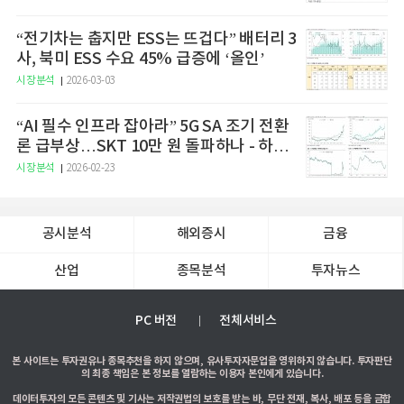
“전기차는 춥지만 ESS는 뜨겁다” 배터리 3
사, 북미 ESS 수요 45% 급증에 ‘올인’
시장분석
2026-03-03
“AI 필수 인프라 잡아라” 5G SA 조기 전환
론 급부상…SKT 10만 원 돌파하나 - 하나
증권
시장분석
2026-02-23
공시분석
해외증시
금융
산업
종목분석
투자뉴스
PC 버전
전체서비스
본 사이트는 투자권유나 종목추천을 하지 않으며, 유사투자자문업을 영위하지 않습니다. 투자판단
의 최종 책임은 본 정보를 열람하는 이용자 본인에게 있습니다.
데이터투자의 모든 콘텐츠 및 기사는 저작권법의 보호를 받는 바, 무단 전재, 복사, 배포 등을 금합