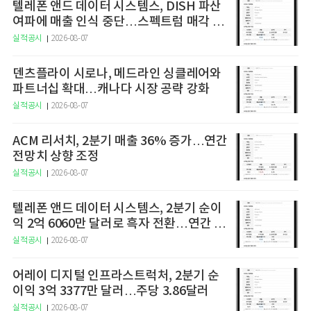
텔레폰 앤드 데이터 시스템스, DISH 파산
여파에 매출 인식 중단…스펙트럼 매각 세
금 1억7000만달러 3분기 납부 예정
실적공시
2026-08-07
덴츠플라이 시로나, 메드라인 싱클레어와
파트너십 확대…캐나다 시장 공략 강화
실적공시
2026-08-07
ACM 리서치, 2분기 매출 36% 증가…연간
전망치 상향 조정
실적공시
2026-08-07
텔레폰 앤드 데이터 시스템스, 2분기 순이
익 2억 6060만 달러로 흑자 전환…연간 가
이던스 조정
실적공시
2026-08-07
어레이 디지털 인프라스트럭처, 2분기 순
이익 3억 3377만 달러…주당 3.86달러
실적공시
2026-08-07