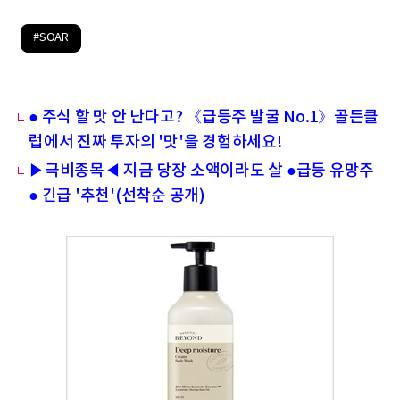
#SOAR
● 주식 할 맛 안 난다고? 《급등주 발굴 No.1》골든클
럽에서 진짜 투자의 '맛'을 경험하세요!
▶극비종목◀ 지금 당장 소액이라도 살 ●급등 유망주
● 긴급 '추천'(선착순 공개)