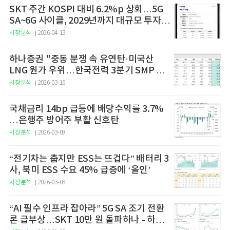
SKT 주간 KOSPI 대비 6.2%p 상회…5G
SA~6G 사이클, 2029년까지 대규모 투자
예고
시장분석
2026-04-13
하나증권 "중동 분쟁 속 유연탄·미국산
LNG 원가 우위…한국전력 3분기 SMP 상
승 전망"
시장분석
2026-03-16
국채금리 14bp 급등에 배당수익률 3.7%
…은행주 방어주 부활 신호탄
시장분석
2026-03-09
“전기차는 춥지만 ESS는 뜨겁다” 배터리 3
사, 북미 ESS 수요 45% 급증에 ‘올인’
시장분석
2026-03-03
“AI 필수 인프라 잡아라” 5G SA 조기 전환
론 급부상…SKT 10만 원 돌파하나 - 하나