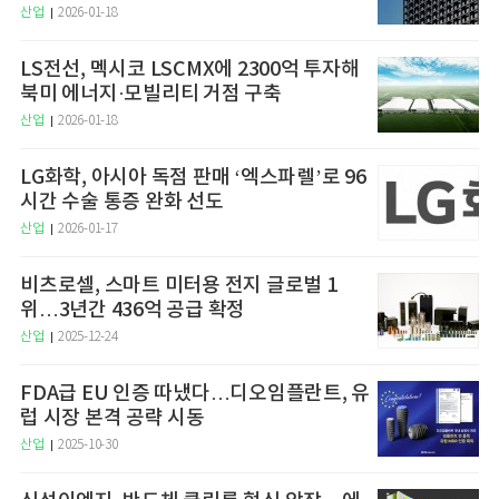
산업
2026-01-18
LS전선, 멕시코 LSCMX에 2300억 투자해
북미 에너지·모빌리티 거점 구축
산업
2026-01-18
LG화학, 아시아 독점 판매 ‘엑스파렐’로 96
시간 수술 통증 완화 선도
산업
2026-01-17
비츠로셀, 스마트 미터용 전지 글로벌 1
위…3년간 436억 공급 확정
산업
2025-12-24
FDA급 EU 인증 따냈다…디오임플란트, 유
럽 시장 본격 공략 시동
산업
2025-10-30