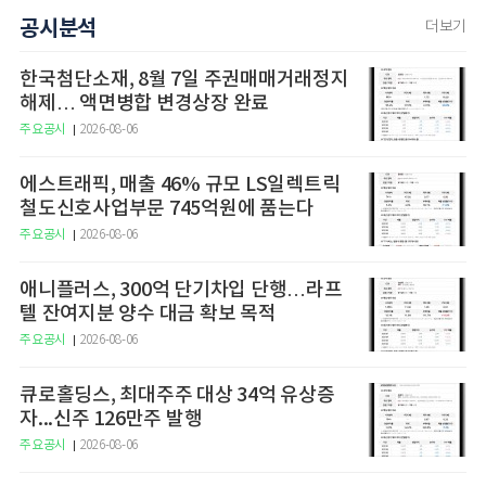
공시분석
더보기
한국첨단소재, 8월 7일 주권매매거래정지
해제… 액면병합 변경상장 완료
주요공시
2026-08-06
에스트래픽, 매출 46% 규모 LS일렉트릭
철도신호사업부문 745억원에 품는다
주요공시
2026-08-06
애니플러스, 300억 단기차입 단행…라프
텔 잔여지분 양수 대금 확보 목적
주요공시
2026-08-06
큐로홀딩스, 최대주주 대상 34억 유상증
자...신주 126만주 발행
주요공시
2026-08-06