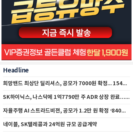
Headline
희망밴드 최상단 딜리셔스, 공모가 7000원 확정... 154억 규모 IPO 돌입
SK하이닉스, 나스닥에 1억7790만 주 ADR 상장 완료…29일 국내 추가 상장
자율주행 AI 스트라드비젼, 공모가 1.2만 원 확정 ‘840억 수혈’
네이블, SK텔레콤과 24억원 규모 공급계약