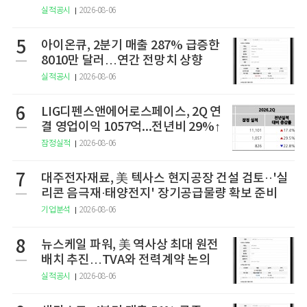
실적공시
2026-08-06
5
아이온큐, 2분기 매출 287% 급증한
8010만 달러…연간 전망치 상향
실적공시
2026-08-06
6
LIG디펜스앤에어로스페이스, 2Q 연
결 영업이익 1057억...전년비 29%↑
잠정실적
2026-08-06
7
대주전자재료, 美 텍사스 현지공장 건설 검토··'실
리콘 음극재·태양전지' 장기공급물량 확보 준비
기업분석
2026-08-06
8
뉴스케일 파워, 美 역사상 최대 원전
배치 추진…TVA와 전력계약 논의
실적공시
2026-08-06