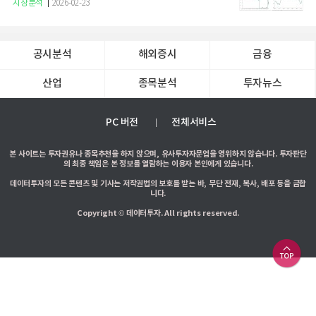
증권
시장분석
2026-02-23
공시분석
해외증시
금융
산업
종목분석
투자뉴스
PC 버전
전체서비스
본 사이트는 투자권유나 종목추천을 하지 않으며, 유사투자자문업을 영위하지 않습니다. 투자판단
의 최종 책임은 본 정보를 열람하는 이용자 본인에게 있습니다.
데이터투자의 모든 콘텐츠 및 기사는 저작권법의 보호를 받는 바, 무단 전재, 복사, 배포 등을 금합
니다.
Copyright © 데이터투자. All rights reserved.