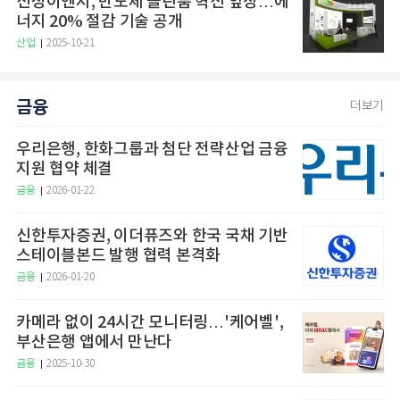
신성이엔지, 반도체 클린룸 혁신 앞장…에
너지 20% 절감 기술 공개
산업
2025-10-21
금융
더보기
우리은행, 한화그룹과 첨단 전략산업 금융
지원 협약 체결
금융
2026-01-22
신한투자증권, 이더퓨즈와 한국 국채 기반
스테이블본드 발행 협력 본격화
금융
2026-01-20
카메라 없이 24시간 모니터링…'케어벨',
부산은행 앱에서 만난다
금융
2025-10-30