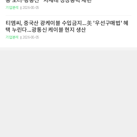
용 모터·광통신" 차세대 성장동력 재편
기업분석
2026-08-05
티엠씨, 중국산 광케이블 수입금지...美 '우선구매법' 혜
택 누린다...광통신 케이블 현지 생산
기업분석
2026-08-05