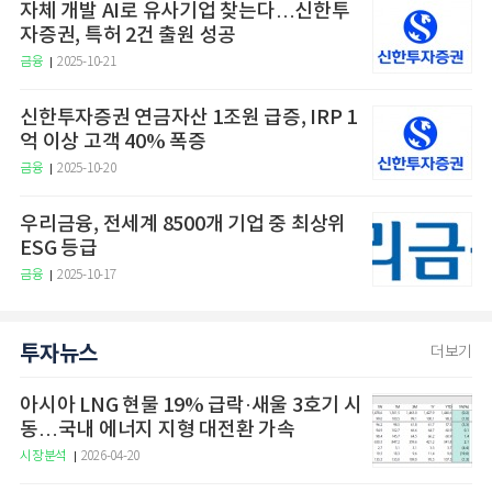
자체 개발 AI로 유사기업 찾는다…신한투
자증권, 특허 2건 출원 성공
금융
2025-10-21
신한투자증권 연금자산 1조원 급증, IRP 1
억 이상 고객 40% 폭증
금융
2025-10-20
우리금융, 전세계 8500개 기업 중 최상위
ESG 등급
금융
2025-10-17
투자뉴스
더보기
아시아 LNG 현물 19% 급락·새울 3호기 시
동…국내 에너지 지형 대전환 가속
시장분석
2026-04-20