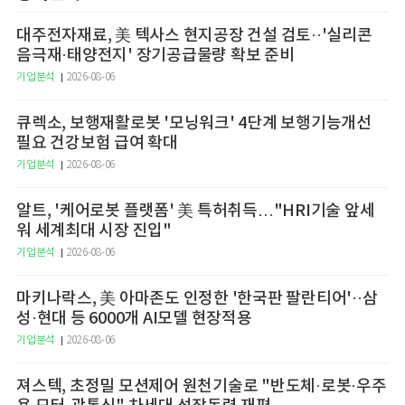
대주전자재료, 美 텍사스 현지공장 건설 검토··'실리콘
음극재·태양전지' 장기공급물량 확보 준비
기업분석
2026-08-06
큐렉소, 보행재활로봇 '모닝워크' 4단계 보행기능개선
필요 건강보험 급여 확대
기업분석
2026-08-06
알트, '케어로봇 플랫폼' 美 특허취득…"HRI기술 앞세
워 세계최대 시장 진입"
기업분석
2026-08-06
마키나락스, 美 아마존도 인정한 '한국판 팔란티어'··삼
성·현대 등 6000개 AI모델 현장적용
기업분석
2026-08-06
져스텍, 초정밀 모션제어 원천기술로 "반도체·로봇·우주