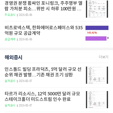
경영권 분쟁 휩싸인 포니링크, 주주명부 열
람 가처분 피소…위반 시 하루 100만원 청
구
주요공시
2026-08-06
비츠로넥스텍, 한화에어로스페이스와 535
억원 규모 공급계약
공급계약
2026-08-06
해외증시
더보기
인스톨드 빌딩 프라덕츠, 5억 달러 규모 선
순위 채권 발행…기존 채권 조기 상환
실적공시
2026-08-07
타르가 리소시스, 12억 5000만 달러 규모
스테이크홀더 미드스트림 인수 완료
실적공시
2026-08-07