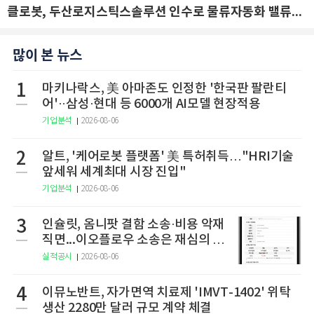
클로봇, 두산로지스틱스솔루션 인수로 물류자동화 밸류체인 확장 추진 - IBK투자증권
많이 본 뉴스
1
마키나락스, 美 아마존도 인정한 '한국판 팔란티
어'··삼성·현대 등 6000개 AI모델 현장적용
기업분석
2026-08-06
2
알트, '케어로봇 플랫폼' 美 특허취득…"HRI기술
앞세워 세계최대 시장 진입"
기업분석
2026-08-06
3
인슐릿, 옴니팟 결함 소송·비용 악재
직면...이오플로우 소송은 재심의 청
구
실적공시
2026-08-06
4
이뮤노반트, 자가면역 치료제 'IMVT-1402' 위탁
생산 2280만 달러 규모 계약 체결