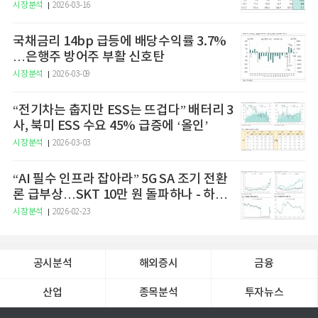
승 전망"
시장분석
2026-03-16
국채금리 14bp 급등에 배당수익률 3.7%
…은행주 방어주 부활 신호탄
시장분석
2026-03-09
“전기차는 춥지만 ESS는 뜨겁다” 배터리 3
사, 북미 ESS 수요 45% 급증에 ‘올인’
시장분석
2026-03-03
“AI 필수 인프라 잡아라” 5G SA 조기 전환
론 급부상…SKT 10만 원 돌파하나 - 하나
증권
시장분석
2026-02-23
공시분석
해외증시
금융
산업
종목분석
투자뉴스