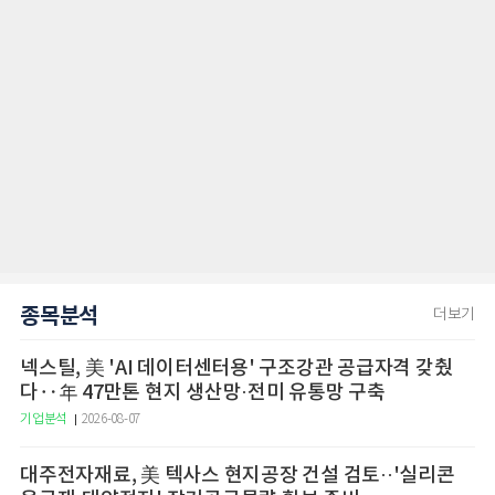
종목분석
더보기
넥스틸, 美 'AI 데이터센터용' 구조강관 공급자격 갖췄
다‥年 47만톤 현지 생산망·전미 유통망 구축
기업분석
2026-08-07
대주전자재료, 美 텍사스 현지공장 건설 검토··'실리콘