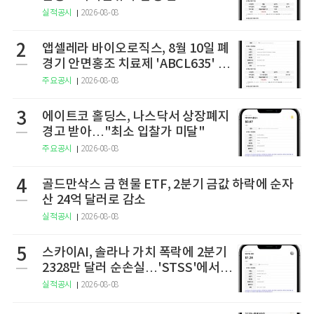
실적공시
2026-08-08
2
앱셀레라 바이오로직스, 8월 10일 폐
경기 안면홍조 치료제 'ABCL635' 임
상 2상 결과 발표
주요공시
2026-08-08
3
에이트코 홀딩스, 나스닥서 상장폐지
경고 받아…"최소 입찰가 미달"
주요공시
2026-08-08
4
골드만삭스 금 현물 ETF, 2분기 금값 하락에 순자
산 24억 달러로 감소
실적공시
2026-08-08
5
스카이AI, 솔라나 가치 폭락에 2분기
2328만 달러 순손실…'STSS'에서
사명·티커 변경 완료
실적공시
2026-08-08