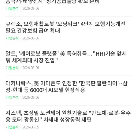
음극재·태양전지' 장기공급물량 확보 준비
기업분석
2026-08-06
큐렉소, 보행재활로봇 '모닝워크' 4단계 보행기능개선
필요 건강보험 급여 확대
기업분석
2026-08-06
알트, '케어로봇 플랫폼' 美 특허취득…"HRI기술 앞세
워 세계최대 시장 진입"
기업분석
2026-08-06
마키나락스, 美 아마존도 인정한 '한국판 팔란티어'··삼
성·현대 등 6000개 AI모델 현장적용
기업분석
2026-08-06
져스텍, 초정밀 모션제어 원천기술로 "반도체·로봇·우주
용 모터·광통신" 차세대 성장동력 재편
기업분석
2026-08-05