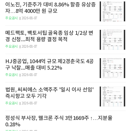
이노진, 기준주가 대비 8.86% 할증 유상증
자…8억 4000만 원 규모
주요공시
2026-08-07
메드팩토, 백토서팁 골육종 임상 1/2상 변
경 신청...최적 용량 결정 목적
주요공시
2026-08-07
HJ중공업, 1044억 규모 제2경춘국도 4공
구 낙찰...매출 대비 5.22%
주요공시
2026-08-07
법원, 씨씨에스 소액주주 '일시 이사 선임'
즉시항고 모두 기각
주요공시
2026-08-07
정성식 부사장, 웰크론 주식 3만1669주 ↑…지분율
0.28%