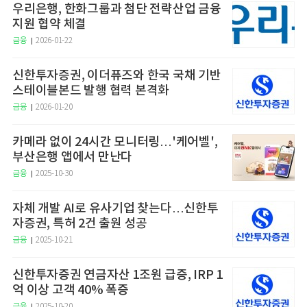
우리은행, 한화그룹과 첨단 전략산업 금융
지원 협약 체결
금융
2026-01-22
신한투자증권, 이더퓨즈와 한국 국채 기반
스테이블본드 발행 협력 본격화
금융
2026-01-20
카메라 없이 24시간 모니터링…'케어벨',
부산은행 앱에서 만난다
금융
2025-10-30
자체 개발 AI로 유사기업 찾는다…신한투
자증권, 특허 2건 출원 성공
금융
2025-10-21
신한투자증권 연금자산 1조원 급증, IRP 1
억 이상 고객 40% 폭증
금융
2025-10-20