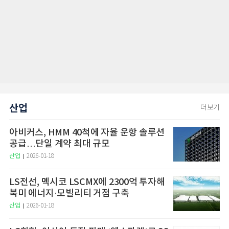
산업
더보기
아비커스, HMM 40척에 자율 운항 솔루션
공급…단일 계약 최대 규모
산업
2026-01-18
LS전선, 멕시코 LSCMX에 2300억 투자해
북미 에너지·모빌리티 거점 구축
산업
2026-01-18