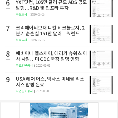
6
YXT닷컴, 105만 달러 규모 ADS 공모
발행…R&D 및 인프라 투자
주요공시
2026-08-08
7
크리에이티브 메디컬 테크놀로지, 2
분기 순손실 151만 달러…워런트 행
사로 446만 달러 조달
실적공시
2026-08-08
8
애비아나 헬스케어, 에리카 슈워츠 이
사 사임…미 CDC 국장 임명 영향
주요임원공시
2026-08-08
9
USA 레어 어스, 텍사스 미네랄 리소
시스 합병 완료
사업발표공시
2026-08-08