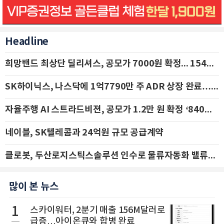
Headline
희망밴드 최상단 딜리셔스, 공모가 7000원 확정... 154억 규모 IPO 돌입
SK하이닉스, 나스닥에 1억7790만 주 ADR 상장 완료…29일 국내 추가 상장
자율주행 AI 스트라드비젼, 공모가 1.2만 원 확정 ‘840억 수혈’
네이블, SK텔레콤과 24억원 규모 공급계약
클로봇, 두산로지스틱스솔루션 인수로 물류자동화 밸류체인 확장 추진 - IBK투자증권
많이 본 뉴스
1
스카이워터, 2분기 매출 156M달러로
급증…아이온큐와 합병 완료