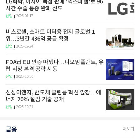
LG화학, 아시아 독점 판매 ‘엑스파렐’로 96
시간 수술 통증 완화 선도
산업
2026-01-17
비츠로셀, 스마트 미터용 전지 글로벌 1
위…3년간 436억 공급 확정
산업
2025-12-24
FDA급 EU 인증 따냈다…디오임플란트, 유
럽 시장 본격 공략 시동
산업
2025-10-30
신성이엔지, 반도체 클린룸 혁신 앞장…에
너지 20% 절감 기술 공개
산업
2025-10-21
금융
더보기