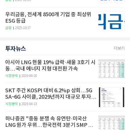
우리금융, 전세계 8500개 기업 중 최상위
ESG 등급
금융
2025-10-17
투자뉴스
더보기
아시아 LNG 현물 19% 급락·새울 3호기 시
동…국내 에너지 지형 대전환 가속
시장분석
2026-04-20
SKT 주간 KOSPI 대비 6.2%p 상회…5G
SA~6G 사이클, 2029년까지 대규모 투자
예고
시장분석
2026-04-13
하나증권 "중동 분쟁 속 유연탄·미국산
LNG 원가 우위…한국전력 3분기 SMP 상