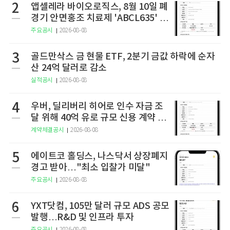
2
앱셀레라 바이오로직스, 8월 10일 폐
경기 안면홍조 치료제 'ABCL635' 임
상 2상 결과 발표
주요공시
2026-08-08
3
골드만삭스 금 현물 ETF, 2분기 금값 하락에 순자
산 24억 달러로 감소
실적공시
2026-08-08
4
우버, 딜리버리 히어로 인수 자금 조
달 위해 40억 유로 규모 신용 계약 체
결
계약체결공시
2026-08-08
5
에이트코 홀딩스, 나스닥서 상장폐지
경고 받아…"최소 입찰가 미달"
주요공시
2026-08-08
6
YXT닷컴, 105만 달러 규모 ADS 공모
발행…R&D 및 인프라 투자
주요공시
2026-08-08