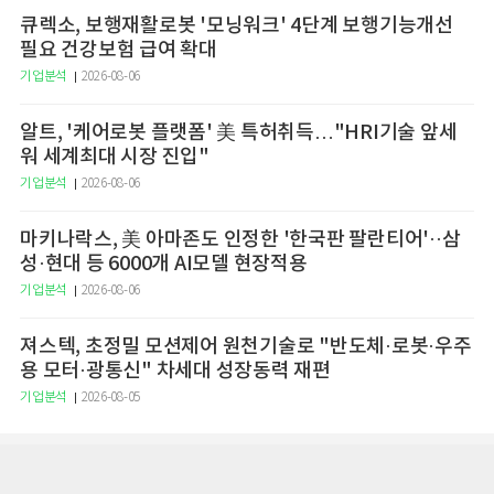
큐렉소, 보행재활로봇 '모닝워크' 4단계 보행기능개선
필요 건강보험 급여 확대
기업분석
2026-08-06
알트, '케어로봇 플랫폼' 美 특허취득…"HRI기술 앞세
워 세계최대 시장 진입"
기업분석
2026-08-06
마키나락스, 美 아마존도 인정한 '한국판 팔란티어'··삼
성·현대 등 6000개 AI모델 현장적용
기업분석
2026-08-06
져스텍, 초정밀 모션제어 원천기술로 "반도체·로봇·우주
용 모터·광통신" 차세대 성장동력 재편
기업분석
2026-08-05