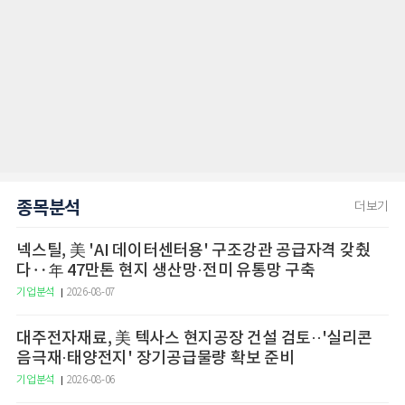
종목분석
더보기
넥스틸, 美 'AI 데이터센터용' 구조강관 공급자격 갖췄
다‥年 47만톤 현지 생산망·전미 유통망 구축
기업분석
2026-08-07
대주전자재료, 美 텍사스 현지공장 건설 검토··'실리콘
음극재·태양전지' 장기공급물량 확보 준비
기업분석
2026-08-06