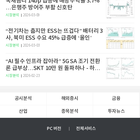
국채금리 14bp 급등에 배당수익률 3.7%
…은행주 방어주 부활 신호탄
시장분석
2026-03-09
“전기차는 춥지만 ESS는 뜨겁다” 배터리 3
사, 북미 ESS 수요 45% 급증에 ‘올인’
시장분석
2026-03-03
“AI 필수 인프라 잡아라” 5G SA 조기 전환
론 급부상…SKT 10만 원 돌파하나 - 하나
증권
시장분석
2026-02-23
공시분석
해외증시
금융
산업
종목분석
투자뉴스
PC 버전
전체서비스