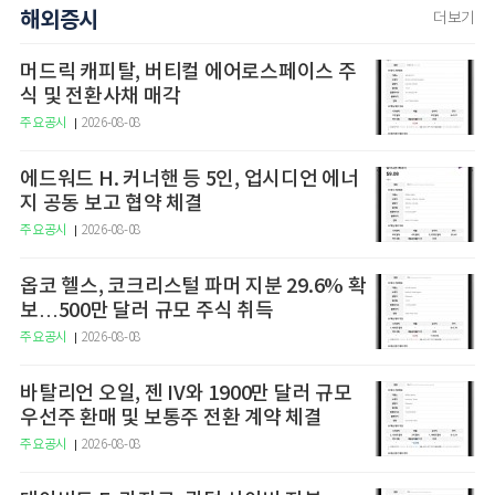
해외증시
더보기
머드릭 캐피탈, 버티컬 에어로스페이스 주
식 및 전환사채 매각
주요공시
2026-08-08
에드워드 H. 커너핸 등 5인, 업시디언 에너
지 공동 보고 협약 체결
주요공시
2026-08-08
옵코 헬스, 코크리스털 파머 지분 29.6% 확
보…500만 달러 규모 주식 취득
주요공시
2026-08-08
바탈리언 오일, 젠 IV와 1900만 달러 규모
우선주 환매 및 보통주 전환 계약 체결
주요공시
2026-08-08