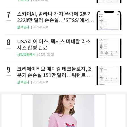
7
스카이AI, 솔라나 가치 폭락에 2분기
2328만 달러 순손실…'STSS'에서
사명·티커 변경 완료
실적공시
2026-08-08
8
USA 레어 어스, 텍사스 미네랄 리소
시스 합병 완료
사업발표공시
2026-08-08
9
크리에이티브 메디컬 테크놀로지, 2
분기 순손실 151만 달러…워런트 행
사로 446만 달러 조달
실적공시
2026-08-08