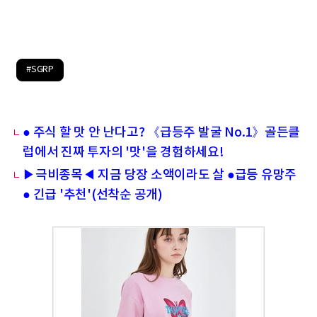
#SGRP
● 주식 할 맛 안 난다고? 《급등주 발굴 No.1》골든클
럽에서 진짜 투자의 '맛'을 경험하세요!
▶극비종목◀ 지금 당장 소액이라도 살 ●급등 유망주
● 긴급 '추천'(선착순 공개)