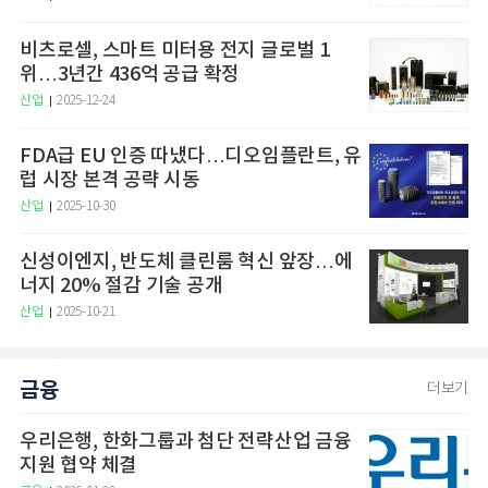
비츠로셀, 스마트 미터용 전지 글로벌 1
위…3년간 436억 공급 확정
산업
2025-12-24
FDA급 EU 인증 따냈다…디오임플란트, 유
럽 시장 본격 공략 시동
산업
2025-10-30
신성이엔지, 반도체 클린룸 혁신 앞장…에
너지 20% 절감 기술 공개
산업
2025-10-21
금융
더보기
우리은행, 한화그룹과 첨단 전략산업 금융
지원 협약 체결