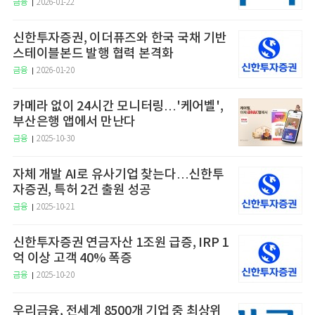
금융
2026-01-22
신한투자증권, 이더퓨즈와 한국 국채 기반
스테이블본드 발행 협력 본격화
금융
2026-01-20
카메라 없이 24시간 모니터링…'케어벨',
부산은행 앱에서 만난다
금융
2025-10-30
자체 개발 AI로 유사기업 찾는다…신한투
자증권, 특허 2건 출원 성공
금융
2025-10-21
신한투자증권 연금자산 1조원 급증, IRP 1
억 이상 고객 40% 폭증
금융
2025-10-20
우리금융, 전세계 8500개 기업 중 최상위