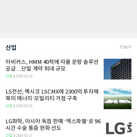
산업
더보기
아비커스, HMM 40척에 자율 운항 솔루션
공급…단일 계약 최대 규모
산업
2026-01-18
LS전선, 멕시코 LSCMX에 2300억 투자해
북미 에너지·모빌리티 거점 구축
산업
2026-01-18
LG화학, 아시아 독점 판매 ‘엑스파렐’로 96
시간 수술 통증 완화 선도
산업
2026-01-17