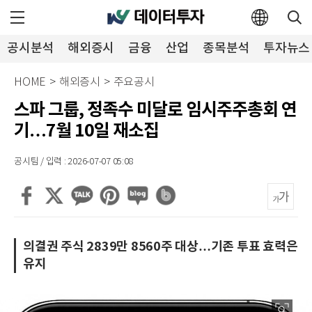
공시분석
해외증시
금융
산업
종목분석
투자뉴스
HOME
>
해외증시
>
주요공시
스파 그룹, 정족수 미달로 임시주주총회 연
기…7월 10일 재소집
공시팀 / 입력 : 2026-07-07 05:08
의결권 주식 2839만 8560주 대상…기존 투표 효력은
유지