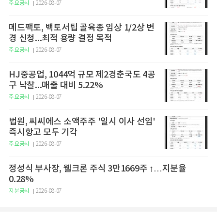
주요공시
2026-08-07
메드팩토, 백토서팁 골육종 임상 1/2상 변
경 신청...최적 용량 결정 목적
주요공시
2026-08-07
HJ중공업, 1044억 규모 제2경춘국도 4공
구 낙찰...매출 대비 5.22%
주요공시
2026-08-07
법원, 씨씨에스 소액주주 '일시 이사 선임'
즉시항고 모두 기각
주요공시
2026-08-07
정성식 부사장, 웰크론 주식 3만1669주 ↑…지분율
0.28%
지분공시
2026-08-07