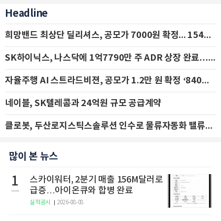
Headline
희망밴드 최상단 딜리셔스, 공모가 7000원 확정... 154억 규모 IPO 돌입
SK하이닉스, 나스닥에 1억7790만 주 ADR 상장 완료…29일 국내 추가 상장
자율주행 AI 스트라드비젼, 공모가 1.2만 원 확정 ‘840억 수혈’
네이블, SK텔레콤과 24억원 규모 공급계약
클로봇, 두산로지스틱스솔루션 인수로 물류자동화 밸류체인 확장 추진 - IBK투자증권
많이 본 뉴스
1
스카이워터, 2분기 매출 156M달러로
급증…아이온큐와 합병 완료
실적공시
2026-08-08