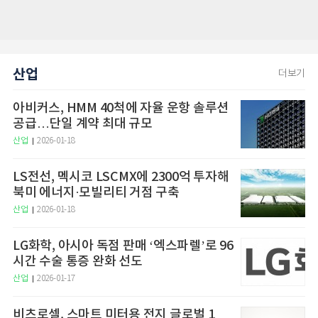
산업
더보기
아비커스, HMM 40척에 자율 운항 솔루션
공급…단일 계약 최대 규모
산업
2026-01-18
LS전선, 멕시코 LSCMX에 2300억 투자해
북미 에너지·모빌리티 거점 구축
산업
2026-01-18
LG화학, 아시아 독점 판매 ‘엑스파렐’로 96
시간 수술 통증 완화 선도
산업
2026-01-17
비츠로셀, 스마트 미터용 전지 글로벌 1