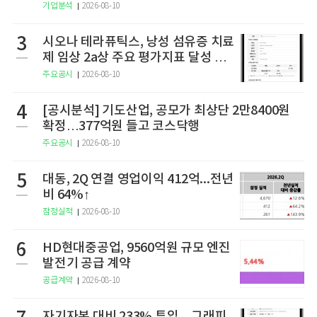
기업분석
2026-08-10
3
시오나 테라퓨틱스, 낭성 섬유증 치료
제 임상 2a상 주요 평가지표 달성 실
패
주요공시
2026-08-10
4
[공시분석] 기도산업, 공모가 최상단 2만8400원
확정…377억원 들고 코스닥행
주요공시
2026-08-10
5
대동, 2Q 연결 영업이익 412억...전년
비 64%↑
잠정실적
2026-08-10
6
HD현대중공업, 9560억원 규모 엔진
발전기 공급 계약
공급계약
2026-08-10
자기자본 대비 233% 투입…그래피,