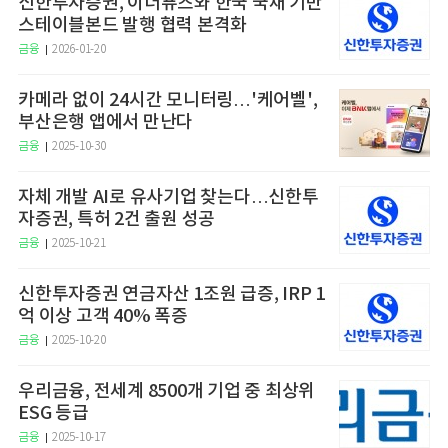
신한투자증권, 이더퓨즈와 한국 국채 기반
스테이블본드 발행 협력 본격화
금융
2026-01-20
카메라 없이 24시간 모니터링…'케어벨',
부산은행 앱에서 만난다
금융
2025-10-30
자체 개발 AI로 유사기업 찾는다…신한투
자증권, 특허 2건 출원 성공
금융
2025-10-21
신한투자증권 연금자산 1조원 급증, IRP 1
억 이상 고객 40% 폭증
금융
2025-10-20
우리금융, 전세계 8500개 기업 중 최상위
ESG 등급
금융
2025-10-17