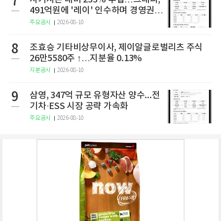
7
491억원에 '레이' 인수하며 경영권
확보
주요공시
2026-08-10
8
조효승 기타비상무이사, 제이알글로벌리츠 주식
26만5580주 ↑…지분율 0.13%
지분공시
2026-08-10
9
삼영, 347억 규모 유형자산 양수...전
기차·ESS 시장 공략 가속화
주요공시
2026-08-10