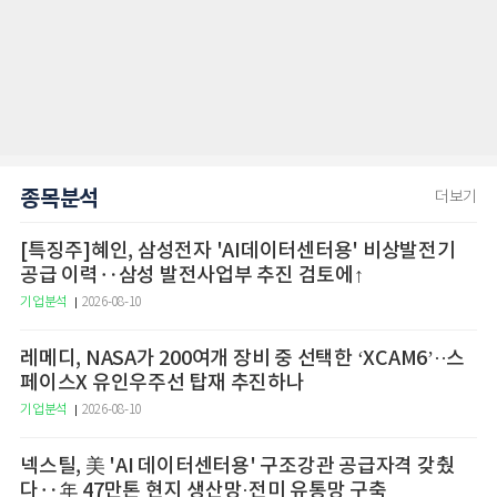
종목분석
더보기
[특징주]혜인, 삼성전자 'AI데이터센터용' 비상발전기
공급 이력‥삼성 발전사업부 추진 검토에↑
기업분석
2026-08-10
레메디, NASA가 200여개 장비 중 선택한 ‘XCAM6’··스
페이스X 유인우주선 탑재 추진하나
기업분석
2026-08-10
넥스틸, 美 'AI 데이터센터용' 구조강관 공급자격 갖췄
다‥年 47만톤 현지 생산망·전미 유통망 구축