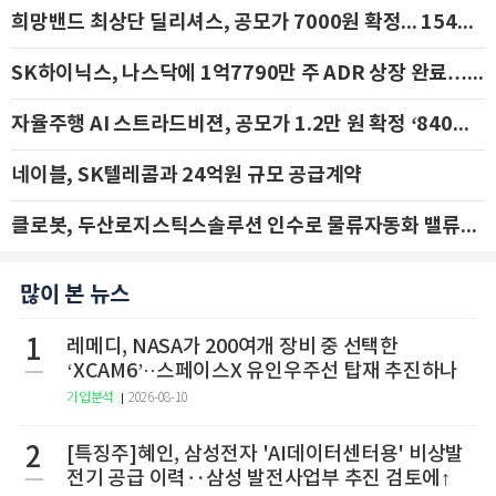
희망밴드 최상단 딜리셔스, 공모가 7000원 확정... 154억 규모 IPO 돌입
SK하이닉스, 나스닥에 1억7790만 주 ADR 상장 완료…29일 국내 추가 상장
자율주행 AI 스트라드비젼, 공모가 1.2만 원 확정 ‘840억 수혈’
네이블, SK텔레콤과 24억원 규모 공급계약
클로봇, 두산로지스틱스솔루션 인수로 물류자동화 밸류체인 확장 추진 - IBK투자증권
많이 본 뉴스
1
레메디, NASA가 200여개 장비 중 선택한
‘XCAM6’··스페이스X 유인우주선 탑재 추진하나
기업분석
2026-08-10
2
[특징주]혜인, 삼성전자 'AI데이터센터용' 비상발
전기 공급 이력‥삼성 발전사업부 추진 검토에↑