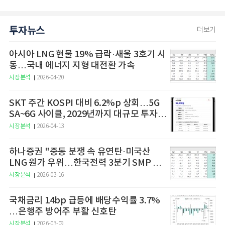
투자뉴스
더보기
아시아 LNG 현물 19% 급락·새울 3호기 시
동…국내 에너지 지형 대전환 가속
시장분석
2026-04-20
SKT 주간 KOSPI 대비 6.2%p 상회…5G
SA~6G 사이클, 2029년까지 대규모 투자
예고
시장분석
2026-04-13
하나증권 "중동 분쟁 속 유연탄·미국산
LNG 원가 우위…한국전력 3분기 SMP 상
승 전망"
시장분석
2026-03-16
국채금리 14bp 급등에 배당수익률 3.7%
…은행주 방어주 부활 신호탄
시장분석
2026-03-09