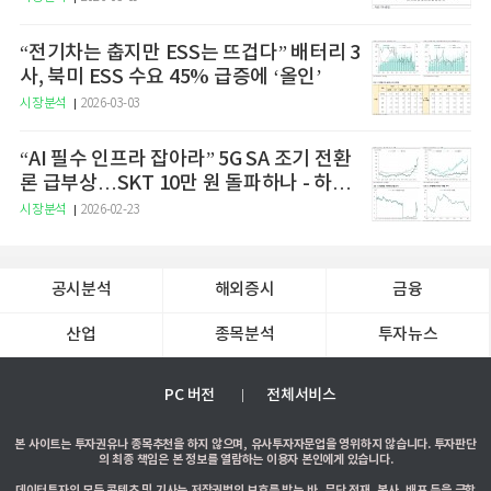
“전기차는 춥지만 ESS는 뜨겁다” 배터리 3
사, 북미 ESS 수요 45% 급증에 ‘올인’
시장분석
2026-03-03
“AI 필수 인프라 잡아라” 5G SA 조기 전환
론 급부상…SKT 10만 원 돌파하나 - 하나
증권
시장분석
2026-02-23
공시분석
해외증시
금융
산업
종목분석
투자뉴스
PC 버전
전체서비스
본 사이트는 투자권유나 종목추천을 하지 않으며, 유사투자자문업을 영위하지 않습니다. 투자판단
의 최종 책임은 본 정보를 열람하는 이용자 본인에게 있습니다.
데이터투자의 모든 콘텐츠 및 기사는 저작권법의 보호를 받는 바, 무단 전재, 복사, 배포 등을 금합