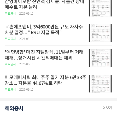
삼양바이오팜 친인척 김재윤, 사흘간 장내
매수로 지분 늘려
주요공시
2026-08-10
교촌에프앤비, 3억6000만원 규모 자사주
처분 결정... "RSU 지급 목적"
주요공시
2026-08-10
'액면병합' 마친 지엘팜텍, 11일부터 거래
재개…장개시전 시간외매매는 제외
주요공시
2026-08-10
아모레퍼시픽 최대주주 일가 지분 6만33주
감소... 지분율 44.67%로 하락
주요공시
2026-08-10
해외증시
더보기