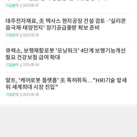
기업분석
2026-08-07
대주전자재료, 美 텍사스 현지공장 건설 검토··'실리콘
음극재·태양전지' 장기공급물량 확보 준비
기업분석
2026-08-06
큐렉소, 보행재활로봇 '모닝워크' 4단계 보행기능개선
필요 건강보험 급여 확대
기업분석
2026-08-06
알트, '케어로봇 플랫폼' 美 특허취득…"HRI기술 앞세
워 세계최대 시장 진입"
기업분석
2026-08-06