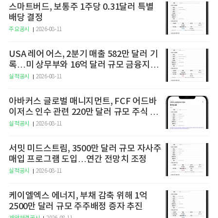
스마트버드, 보통주 1주당 0.31달러 특별
배당 결정
주요공시
2026-08-11
USA 레어 어스, 2분기 매출 582만 달러 기
록…미 상무부와 16억 달러 규모 금융지원
약정 체결
실적공시
2026-08-11
아바커스 글로벌 매니지먼트, FCF 어드바
이저스 인수 관련 220만 달러 규모 주식 발
행 결제
실적공시
2026-08-11
서밋 미드스트림, 3500만 달러 규모 자사주
매입 프로그램 도입…연간 전망치 조정
실적공시
2026-08-11
케이엘엑스 에너지, 부채 감축 위해 1억
2500만 달러 규모 주주배정 증자 추진