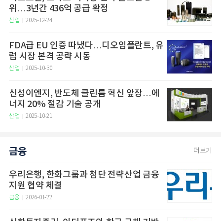
위…3년간 436억 공급 확정
산업
2025-12-24
FDA급 EU 인증 따냈다…디오임플란트, 유
럽 시장 본격 공략 시동
산업
2025-10-30
신성이엔지, 반도체 클린룸 혁신 앞장…에
너지 20% 절감 기술 공개
산업
2025-10-21
금융
더보기
우리은행, 한화그룹과 첨단 전략산업 금융
지원 협약 체결
금융
2026-01-22