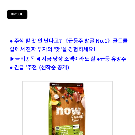
#MSDL
● 주식 할 맛 안 난다고? 《급등주 발굴 No.1》골든클
럽에서 진짜 투자의 '맛'을 경험하세요!
▶극비종목◀ 지금 당장 소액이라도 살 ●급등 유망주
● 긴급 '추천'(선착순 공개)