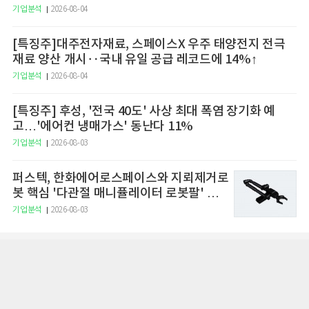
기업분석
2026-08-04
[특징주]대주전자재료, 스페이스X 우주 태양전지 전극
재료 양산 개시‥국내 유일 공급 레코드에 14%↑
기업분석
2026-08-04
[특징주] 후성, '전국 40도' 사상 최대 폭염 장기화 예
고…'에어컨 냉매가스' 동난다 11%
기업분석
2026-08-03
퍼스텍, 한화에어로스페이스와 지뢰제거로
봇 핵심 '다관절 매니퓰레이터 로봇팔' 공
급··EOD시장 선점
기업분석
2026-08-03