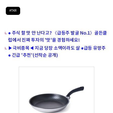
#TKR
● 주식 할 맛 안 난다고? 《급등주 발굴 No.1》골든클
럽에서 진짜 투자의 '맛'을 경험하세요!
▶극비종목◀ 지금 당장 소액이라도 살 ●급등 유망주
● 긴급 '추천'(선착순 공개)