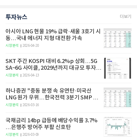
투자뉴스
더보기
아시아 LNG 현물 19% 급락·새울 3호기 시
동…국내 에너지 지형 대전환 가속
시장분석
2026-04-20
SKT 주간 KOSPI 대비 6.2%p 상회…5G
SA~6G 사이클, 2029년까지 대규모 투자
예고
시장분석
2026-04-13
하나증권 "중동 분쟁 속 유연탄·미국산
LNG 원가 우위…한국전력 3분기 SMP 상
승 전망"
시장분석
2026-03-16
국채금리 14bp 급등에 배당수익률 3.7%
…은행주 방어주 부활 신호탄
시장분석
2026-03-09