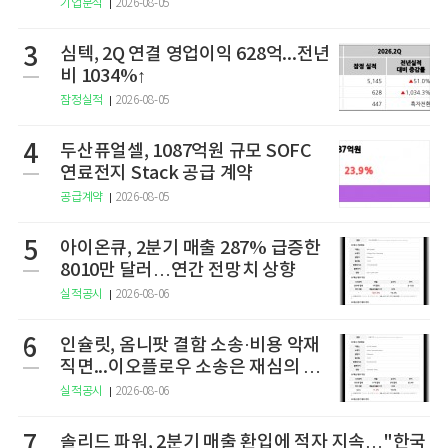
기업분석
2026-08-05
3
심텍, 2Q 연결 영업이익 628억...전년
비 1034%↑
잠정실적
2026-08-05
4
두산퓨얼셀, 1087억원 규모 SOFC
연료전지 Stack 공급 계약
공급계약
2026-08-05
5
아이온큐, 2분기 매출 287% 급증한
8010만 달러…연간 전망치 상향
실적공시
2026-08-06
6
인슐릿, 옴니팟 결함 소송·비용 악재
직면...이오플로우 소송은 재심의 청
구
실적공시
2026-08-06
7
솔리드 파워, 2분기 매출 환입에 적자 지속…"한국