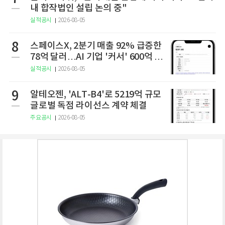
내 합작법인 설립 논의 중"
실적공시
2026-08-05
8
스페이스X, 2분기 매출 92% 급증한
78억 달러…AI 기업 '커서' 600억 달
러에 인수
실적공시
2026-08-05
9
알테오젠, 'ALT-B4'로 5219억 규모
글로벌 독점 라이선스 계약 체결
주요공시
2026-08-05