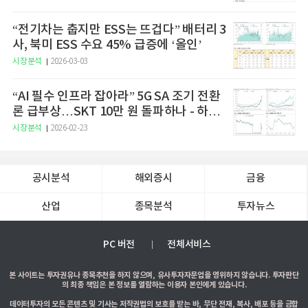
“전기차는 춥지만 ESS는 뜨겁다” 배터리 3
사, 북미 ESS 수요 45% 급증에 ‘올인’
시장분석
2026-03-03
“AI 필수 인프라 잡아라” 5G SA 조기 전환
론 급부상…SKT 10만 원 돌파하나 - 하나
증권
시장분석
2026-02-23
공시분석
해외증시
금융
산업
종목분석
투자뉴스
PC 버전
전체서비스
본 사이트는 투자권유나 종목추천을 하지 않으며, 유사투자자문업을 영위하지 않습니다. 투자판단
의 최종 책임은 본 정보를 열람하는 이용자 본인에게 있습니다.
데이터투자의 모든 콘텐츠 및 기사는 저작권법의 보호를 받는 바, 무단 전재, 복사, 배포 등을 금합