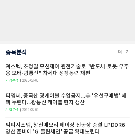
종목분석
더보기
져스텍, 초정밀 모션제어 원천기술로 "반도체·로봇·우주
용 모터·광통신" 차세대 성장동력 재편
기업분석
2026-08-05
티엠씨, 중국산 광케이블 수입금지...美 '우선구매법' 혜
택 누린다...광통신 케이블 현지 생산
기업분석
2026-08-05
씨피시스템, 창신메모리 베이징 신공장 증설·LPDDR6
양산 준비에 'G-클린체인' 공급 확대노린다