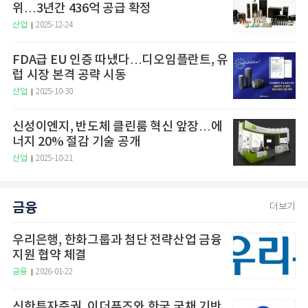
위…3년간 436억 공급 확정
산업
2025-12-24
FDA급 EU 인증 따냈다…디오임플란트, 유
럽 시장 본격 공략 시동
산업
2025-10-30
신성이엔지, 반도체 클린룸 혁신 앞장…에
너지 20% 절감 기술 공개
산업
2025-10-21
금융
더보기
우리은행, 한화그룹과 첨단 전략산업 금융
지원 협약 체결
금융
2026-01-22
신한투자증권, 이더퓨즈와 한국 국채 기반