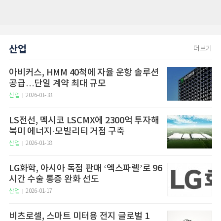
산업
더보기
아비커스, HMM 40척에 자율 운항 솔루션
공급…단일 계약 최대 규모
산업
2026-01-18
LS전선, 멕시코 LSCMX에 2300억 투자해
북미 에너지·모빌리티 거점 구축
산업
2026-01-18
LG화학, 아시아 독점 판매 ‘엑스파렐’로 96
시간 수술 통증 완화 선도
산업
2026-01-17
비츠로셀, 스마트 미터용 전지 글로벌 1