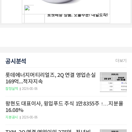
공시분석
더보기
롯데에너지머티리얼즈, 2Q 연결 영업손실
169억...적자지속
잠정실적
2026-08-06
왕현도 대표이사, 윙입푸드 주식 1만8355주 ↑…지분율
16.08%
지분공시
2026-08-06