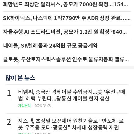
희망밴드 최상단 딜리셔스, 공모가 7000원 확정... 154억 규모 IPO 돌입
SK하이닉스, 나스닥에 1억7790만 주 ADR 상장 완료…29일 국내 추가 상장
자율주행 AI 스트라드비젼, 공모가 1.2만 원 확정 ‘840억 수혈’
네이블, SK텔레콤과 24억원 규모 공급계약
클로봇, 두산로지스틱스솔루션 인수로 물류자동화 밸류체인 확장 추진 - IBK투자증권
많이 본 뉴스
1
티엠씨, 중국산 광케이블 수입금지...美 '우선구매
법' 혜택 누린다...광통신 케이블 현지 생산
기업분석
2026-08-05
2
져스텍, 초정밀 모션제어 원천기술로 "반도체·로
봇·우주용 모터·광통신" 차세대 성장동력 재편