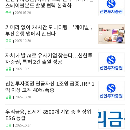
스테이블본드 발행 협력 본격화
금융
2026-01-20
카메라 없이 24시간 모니터링…'케어벨',
부산은행 앱에서 만난다
금융
2025-10-30
자체 개발 AI로 유사기업 찾는다…신한투
자증권, 특허 2건 출원 성공
금융
2025-10-21
신한투자증권 연금자산 1조원 급증, IRP 1
억 이상 고객 40% 폭증
금융
2025-10-20
우리금융, 전세계 8500개 기업 중 최상위
ESG 등급
금융
2025-10-17