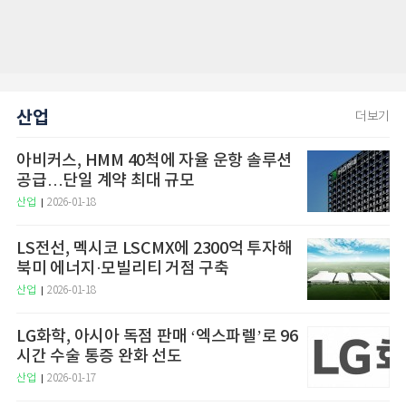
산업
더보기
아비커스, HMM 40척에 자율 운항 솔루션
공급…단일 계약 최대 규모
산업
2026-01-18
LS전선, 멕시코 LSCMX에 2300억 투자해
북미 에너지·모빌리티 거점 구축
산업
2026-01-18
LG화학, 아시아 독점 판매 ‘엑스파렐’로 96
시간 수술 통증 완화 선도
산업
2026-01-17