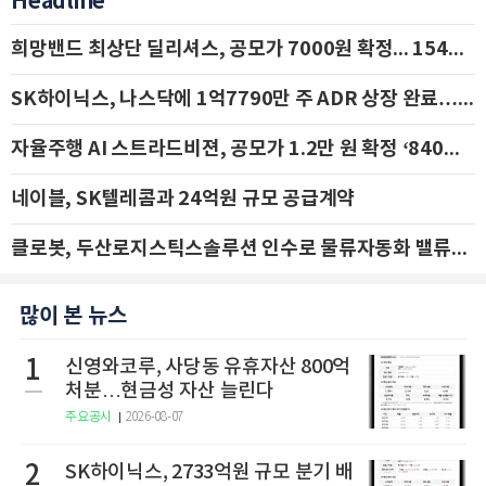
Headline
희망밴드 최상단 딜리셔스, 공모가 7000원 확정... 154억 규모 IPO 돌입
SK하이닉스, 나스닥에 1억7790만 주 ADR 상장 완료…29일 국내 추가 상장
자율주행 AI 스트라드비젼, 공모가 1.2만 원 확정 ‘840억 수혈’
네이블, SK텔레콤과 24억원 규모 공급계약
클로봇, 두산로지스틱스솔루션 인수로 물류자동화 밸류체인 확장 추진 - IBK투자증권
많이 본 뉴스
1
신영와코루, 사당동 유휴자산 800억
처분…현금성 자산 늘린다
주요공시
2026-08-07
2
SK하이닉스, 2733억원 규모 분기 배