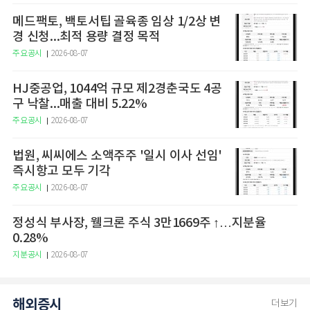
메드팩토, 백토서팁 골육종 임상 1/2상 변
경 신청...최적 용량 결정 목적
주요공시
2026-08-07
HJ중공업, 1044억 규모 제2경춘국도 4공
구 낙찰...매출 대비 5.22%
주요공시
2026-08-07
법원, 씨씨에스 소액주주 '일시 이사 선임'
즉시항고 모두 기각
주요공시
2026-08-07
정성식 부사장, 웰크론 주식 3만1669주 ↑…지분율
0.28%
지분공시
2026-08-07
해외증시
더보기