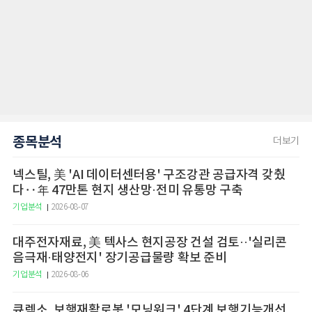
종목분석
더보기
넥스틸, 美 'AI 데이터센터용' 구조강관 공급자격 갖췄
다‥年 47만톤 현지 생산망·전미 유통망 구축
기업분석
2026-08-07
대주전자재료, 美 텍사스 현지공장 건설 검토··'실리콘
음극재·태양전지' 장기공급물량 확보 준비
기업분석
2026-08-06
큐렉소, 보행재활로봇 '모닝워크' 4단계 보행기능개선