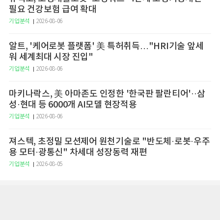
필요 건강보험 급여 확대
기업분석
2026-08-06
알트, '케어로봇 플랫폼' 美 특허취득…"HRI기술 앞세
워 세계최대 시장 진입"
기업분석
2026-08-06
마키나락스, 美 아마존도 인정한 '한국판 팔란티어'··삼
성·현대 등 6000개 AI모델 현장적용
기업분석
2026-08-06
져스텍, 초정밀 모션제어 원천기술로 "반도체·로봇·우주
용 모터·광통신" 차세대 성장동력 재편
기업분석
2026-08-05