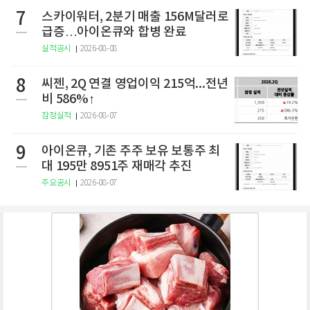
7
스카이워터, 2분기 매출 156M달러로
급증…아이온큐와 합병 완료
실적공시
2026-08-08
8
씨젠, 2Q 연결 영업이익 215억...전년
비 586%↑
잠정실적
2026-08-07
9
아이온큐, 기존 주주 보유 보통주 최
대 195만 8951주 재매각 추진
주요공시
2026-08-07