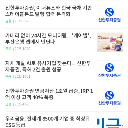
신한투자증권, 이더퓨즈와 한국 국채 기반
스테이블본드 발행 협력 본격화
금융
2026-01-20
카메라 없이 24시간 모니터링…'케어벨',
부산은행 앱에서 만난다
금융
2025-10-30
자체 개발 AI로 유사기업 찾는다…신한투
자증권, 특허 2건 출원 성공
금융
2025-10-21
신한투자증권 연금자산 1조원 급증, IRP 1
억 이상 고객 40% 폭증
금융
2025-10-20
우리금융, 전세계 8500개 기업 중 최상위
ESG 등급