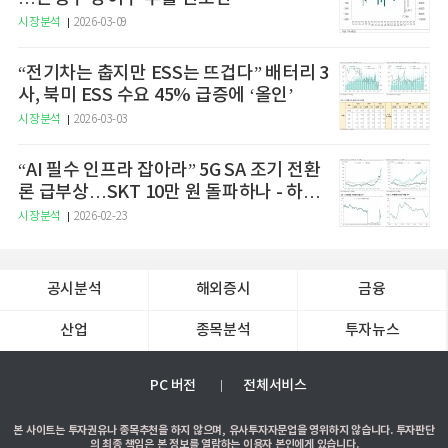
시장분석
2026-03-09
“전기차는 춥지만 ESS는 뜨겁다” 배터리 3
사, 북미 ESS 수요 45% 급증에 ‘올인’
시장분석
2026-03-03
“AI 필수 인프라 잡아라” 5G SA 조기 전환
론 급부상…SKT 10만 원 돌파하나 - 하나
증권
시장분석
2026-02-23
공시분석
해외증시
금융
산업
종목분석
투자뉴스
PC 버전
전체서비스
본 사이트는 투자권유나 종목추천을 하지 않으며, 유사투자자문업을 영위하지 않습니다. 투자판단
의 최종 책임은 본 정보를 열람하는 이용자 본인에게 있습니다.