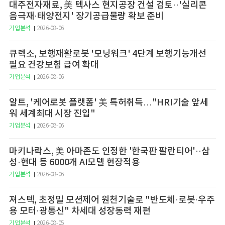
대주전자재료, 美 텍사스 현지공장 건설 검토··'실리콘
음극재·태양전지' 장기공급물량 확보 준비
기업분석
2026-08-06
큐렉소, 보행재활로봇 '모닝워크' 4단계 보행기능개선
필요 건강보험 급여 확대
기업분석
2026-08-06
알트, '케어로봇 플랫폼' 美 특허취득…"HRI기술 앞세
워 세계최대 시장 진입"
기업분석
2026-08-06
마키나락스, 美 아마존도 인정한 '한국판 팔란티어'··삼
성·현대 등 6000개 AI모델 현장적용
기업분석
2026-08-06
져스텍, 초정밀 모션제어 원천기술로 "반도체·로봇·우주
용 모터·광통신" 차세대 성장동력 재편
기업분석
2026-08-05