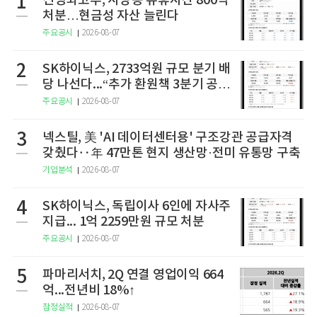
1
신영와코루, 사당동 유휴자산 800억
처분…현금성 자산 늘린다
주요공시
2026-08-07
2
SK하이닉스, 2733억원 규모 분기 배
당 나선다...“추가 환원책 3분기 공
개”
주요공시
2026-08-07
3
넥스틸, 美 'AI 데이터센터용' 구조강관 공급자격
갖췄다‥年 47만톤 현지 생산망·전미 유통망 구축
기업분석
2026-08-07
4
SK하이닉스, 독립이사 6인에 자사주
지급... 1억 2259만원 규모 처분
주요공시
2026-08-07
5
파마리서치, 2Q 연결 영업이익 664
억...전년비 18%↑
잠정실적
2026-08-07