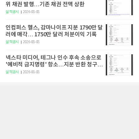
위 채권 발행…기존 채권 전액 상환
실적공시
2026-08-08
인컴퍼스 헬스, 감마나이프 지분 1790만 달
러에 매각… 1750만 달러 처분이익 기록
실적공시
2026-08-08
넥스타 미디어, 테그나 인수 후속 소송으로
'예비적 금지명령' 항소…지분 반환 청구권
행사도 직면
실적공시
2026-08-08