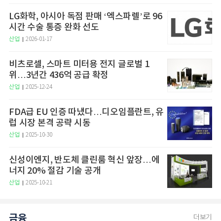
LG화학, 아시아 독점 판매 ‘엑스파렐’로 96
시간 수술 통증 완화 선도
산업
2026-01-17
비츠로셀, 스마트 미터용 전지 글로벌 1
위…3년간 436억 공급 확정
산업
2025-12-24
FDA급 EU 인증 따냈다…디오임플란트, 유
럽 시장 본격 공략 시동
산업
2025-10-30
신성이엔지, 반도체 클린룸 혁신 앞장…에
너지 20% 절감 기술 공개
산업
2025-10-21
금융
더보기