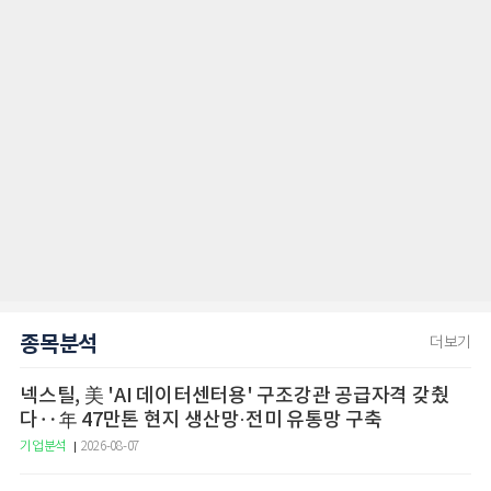
종목분석
더보기
넥스틸, 美 'AI 데이터센터용' 구조강관 공급자격 갖췄
다‥年 47만톤 현지 생산망·전미 유통망 구축
기업분석
2026-08-07