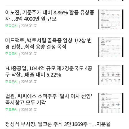
이노진, 기준주가 대비 8.86% 할증 유상증
자…8억 4000만 원 규모
주요공시
2026-08-07
메드팩토, 백토서팁 골육종 임상 1/2상 변
경 신청...최적 용량 결정 목적
주요공시
2026-08-07
HJ중공업, 1044억 규모 제2경춘국도 4공
구 낙찰...매출 대비 5.22%
주요공시
2026-08-07
법원, 씨씨에스 소액주주 '일시 이사 선임'
즉시항고 모두 기각
주요공시
2026-08-07
정성식 부사장, 웰크론 주식 3만1669주 ↑…지분율