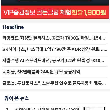
Headline
희망밴드 최상단 딜리셔스, 공모가 7000원 확정... 154억 규모 IPO 돌입
SK하이닉스, 나스닥에 1억7790만 주 ADR 상장 완료…29일 국내 추가 상장
자율주행 AI 스트라드비젼, 공모가 1.2만 원 확정 ‘840억 수혈’
네이블, SK텔레콤과 24억원 규모 공급계약
클로봇, 두산로지스틱스솔루션 인수로 물류자동화 밸류체인 확장 추진 - IBK투자증권
많이 본 뉴스