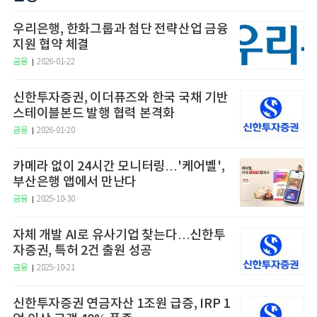
우리은행, 한화그룹과 첨단 전략산업 금융
지원 협약 체결
금융
2026-01-22
신한투자증권, 이더퓨즈와 한국 국채 기반
스테이블본드 발행 협력 본격화
금융
2026-01-20
카메라 없이 24시간 모니터링…'케어벨',
부산은행 앱에서 만난다
금융
2025-10-30
자체 개발 AI로 유사기업 찾는다…신한투
자증권, 특허 2건 출원 성공
금융
2025-10-21
신한투자증권 연금자산 1조원 급증, IRP 1