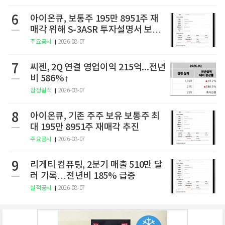
6
아이온큐, 보통주 195만 8951주 재
매각 위해 S-3ASR 투자설명서 보충
서 제출
주요공시
2026-08-07
7
씨젠, 2Q 연결 영업이익 215억...전년
비 586%↑
잠정실적
2026-08-07
8
아이온큐, 기존 주주 보유 보통주 최
대 195만 8951주 재매각 추진
주요공시
2026-08-07
9
리게티 컴퓨팅, 2분기 매출 510만 달
러 기록…전년비 185% 급증
실적공시
2026-08-07