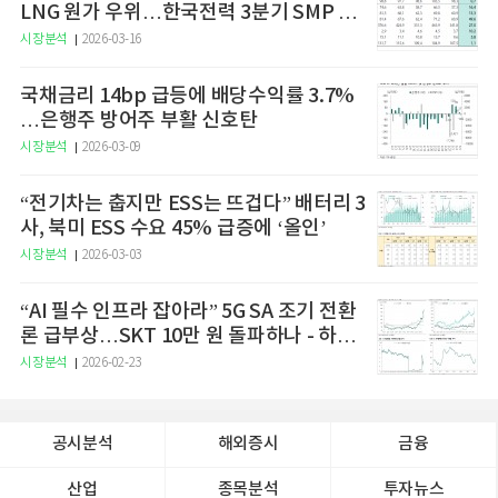
LNG 원가 우위…한국전력 3분기 SMP 상
승 전망"
시장분석
2026-03-16
국채금리 14bp 급등에 배당수익률 3.7%
…은행주 방어주 부활 신호탄
시장분석
2026-03-09
“전기차는 춥지만 ESS는 뜨겁다” 배터리 3
사, 북미 ESS 수요 45% 급증에 ‘올인’
시장분석
2026-03-03
“AI 필수 인프라 잡아라” 5G SA 조기 전환
론 급부상…SKT 10만 원 돌파하나 - 하나
증권
시장분석
2026-02-23
공시분석
해외증시
금융
산업
종목분석
투자뉴스