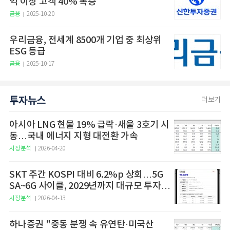
억 이상 고객 40% 폭증
금융
2025-10-20
우리금융, 전세계 8500개 기업 중 최상위
ESG 등급
금융
2025-10-17
투자뉴스
더보기
아시아 LNG 현물 19% 급락·새울 3호기 시
동…국내 에너지 지형 대전환 가속
시장분석
2026-04-20
SKT 주간 KOSPI 대비 6.2%p 상회…5G
SA~6G 사이클, 2029년까지 대규모 투자
예고
시장분석
2026-04-13
하나증권 "중동 분쟁 속 유연탄·미국산