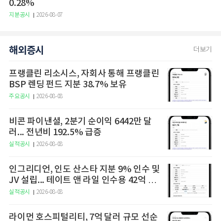
0.28%
지분공시
2026-08-07
해외증시
더보기
프랭클린 리소시스, 자회사 통해 프랭클린
BSP 렌딩 펀드 지분 38.7% 보유
주요공시
2026-08-08
비콘 파이낸셜, 2분기 순이익 6442만 달
러... 전년비 192.5% 급증
실적공시
2026-08-08
인그리디언, 인도 산스타 지분 9% 인수 및
JV 설립... 테이트 앤 라일 인수용 42억 달
러 규모 자금 조달안 확보
실적공시
2026-08-08
라이먼 호스피털리티, 7억 달러 규모 선순