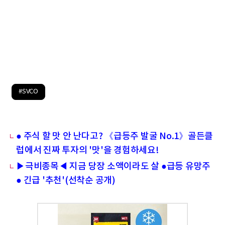
#SVCO
● 주식 할 맛 안 난다고? 《급등주 발굴 No.1》골든클
럽에서 진짜 투자의 '맛'을 경험하세요!
▶극비종목◀ 지금 당장 소액이라도 살 ●급등 유망주
● 긴급 '추천'(선착순 공개)