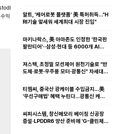
todi
알트, '케어로봇 플랫폼' 美 특허취득…"H
 순수익
RI기술 앞세워 세계최대 시장 진입"
마키나락스, 美 아마존도 인정한 '한국판
팔란티어'··삼성·현대 등 6000개 AI모
델 현장적용
져스텍, 초정밀 모션제어 원천기술로 "반
도체·로봇·우주용 모터·광통신" 차세대
성장동력 재편
티엠씨, 중국산 광케이블 수입금지...美
'우선구매법' 혜택 누린다...광통신 케이
블 현지 생산
씨피시스템, 창신메모리 베이징 신공장
증설·LPDDR6 양산 준비에 'G-클린체
인' 공급 확대노린다