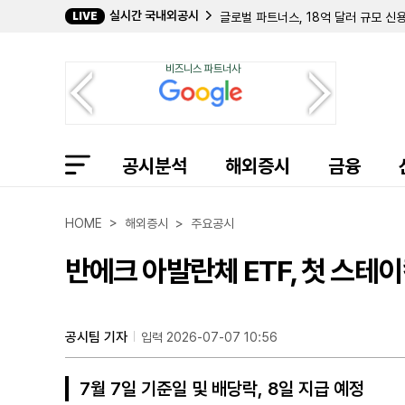
실시간 국내외공시
LIVE
글로벌 파트너스, 18억 달러 규모 신용
컨스트럭션 파트너스, 3분기 매출 9억
콜럼비아 셀리그먼 프리미엄 기술 성장주
비즈니스 파트너사
젠팩트, 상반기 영업현금흐름 4891만
유나이티드 가디언, 2분기 순이익 16
매튜스 인터내셔널, 3분기 순손실 23
코스탈 파이낸셜, 2분기 중 78억 40
이스턴 뱅크셰어스, 2분기 순이익 1억
공시분석
캐피톨 페더럴 파이낸셜, 3분기 순이익 
해외증시
금융
캡스톤 에너지+, 5억 달러 규모 신주 
엔터프라이즈 프라덕츠 파트너스, 2분기
아르테시언 리소시스, 2분기 순이익 6
HOME > 해외증시 > 주요공시
시티즌스 앤드 노던, 2분기 순이익 14
반에크 아발란체 ETF, 첫 스테이
공시팀 기자
입력 2026-07-07 10:56
7월 7일 기준일 및 배당락, 8일 지급 예정