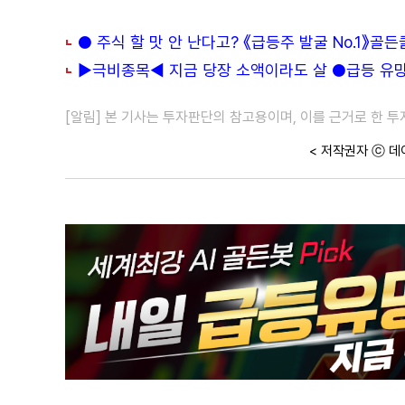
● 주식 할 맛 안 난다고? 《급등주 발굴 No.1》골
▶극비종목◀ 지금 당장 소액이라도 살 ●급등 유망주
[알림] 본 기사는 투자판단의 참고용이며, 이를 근거로 한 
< 저작권자 ⓒ 데