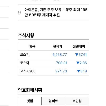
아이온큐, 기존 주주 보유 보통주 최대 195
9
만 8951주 재매각 추진
주식시황
항목
현재가
전일대비
코스피
6,258.77
▼37.61
코스닥
798.81
▼2.86
코스피200
974.73
▼8.19
암호화폐시황
빗썸
업비트
코인원