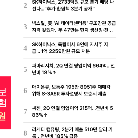
SK하이닉스, 2733억원 규모 분기 배당 나
2
선다...“추가 환원책 3분기 공개”
넥스틸, 美 'AI 데이터센터용' 구조강관 공급
3
자격 갖췄다‥年 47만톤 현지 생산망·전미
유통망 구축
SK하이닉스, 독립이사 6인에 자사주 지
4
급... 1억 2259만원 규모 처분
파마리서치, 2Q 연결 영업이익 664억...전
5
년비 18%↑
아이온큐, 보통주 195만 8951주 재매각
6
위해 S-3ASR 투자설명서 보충서 제출
씨젠, 2Q 연결 영업이익 215억...전년비 5
7
86%↑
리게티 컴퓨팅, 2분기 매출 510만 달러 기
8
록…전년비 185% 급증