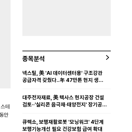
종목분석
넥스틸, 美 'AI 데이터센터용' 구조강관
공급자격 갖췄다‥年 47만톤 현지 생산
망·전미 유통망 구축
대주전자재료, 美 텍사스 현지공장 건설
검토··'실리콘 음극재·태양전지' 장기공급
 스테
물량 확보 준비
 동안
큐렉소, 보행재활로봇 '모닝워크' 4단계
보행기능개선 필요 건강보험 급여 확대