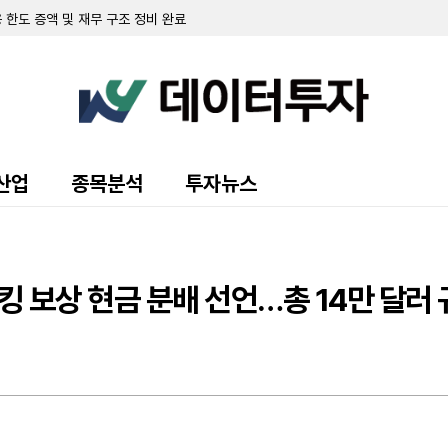
 한도 증액 및 재무 구조 정비 완료
 9942만 달러…전년비 28.2% 증가
 펀드, 3분기 주당 0.4625달러 배당 선언
 달러로 급감…인수 대금 지급 등 영향
% 증가…화장품 원료 판매 호조
69만 달러 기록…적자 전환
00만 달러 규모 BaaS 대출 매각
 521만 달러 기록…전년 대비 5% 증가
2357만 달러 기록... 전년 동기 대비 28% 증가
산업
종목분석
투자뉴스
및 사채 등 혼합 발행 추진
 순이익 18억 4000만 달러…전년비 28.2% 증가
60만 달러…전년 대비 4.5% 증가
05만 달러 기록…전년 대비 129.8% 급증
킹 보상 현금 분배 선언…총 14만 달러