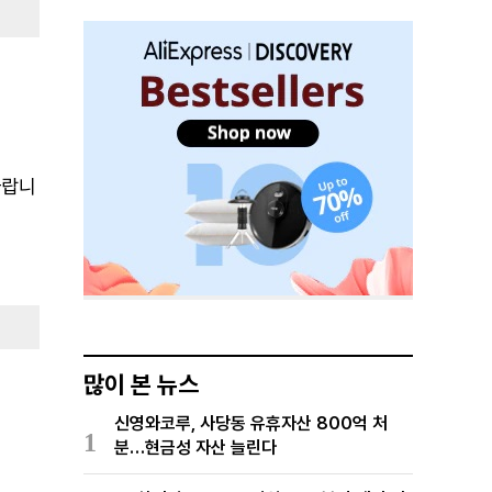
바랍니
많이 본 뉴스
신영와코루, 사당동 유휴자산 800억 처
1
분…현금성 자산 늘린다