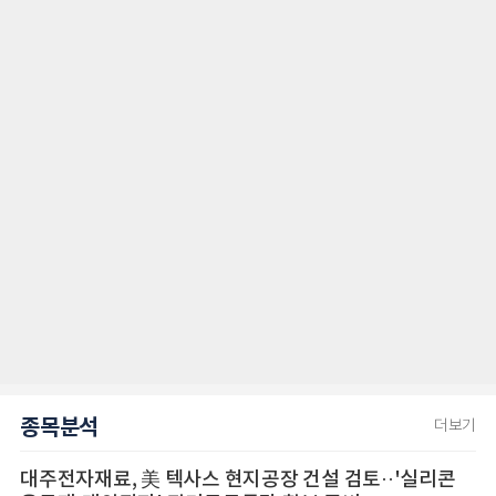
종목분석
더보기
대주전자재료, 美 텍사스 현지공장 건설 검토··'실리콘