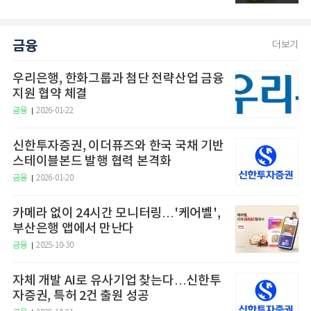
금융
더보기
우리은행, 한화그룹과 첨단 전략산업 금융
지원 협약 체결
금융
2026-01-22
신한투자증권, 이더퓨즈와 한국 국채 기반
스테이블본드 발행 협력 본격화
금융
2026-01-20
카메라 없이 24시간 모니터링…'케어벨',
부산은행 앱에서 만난다
금융
2025-10-30
자체 개발 AI로 유사기업 찾는다…신한투
자증권, 특허 2건 출원 성공