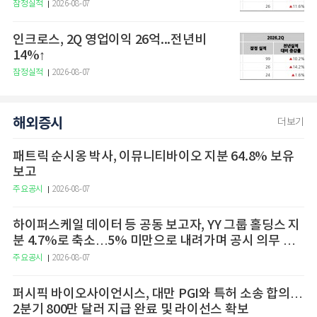
잠정실적
2026-08-07
인크로스, 2Q 영업이익 26억...전년비
14%↑
잠정실적
2026-08-07
해외증시
더보기
패트릭 순시옹 박사, 이뮤니티바이오 지분 64.8% 보유
보고
주요공시
2026-08-07
하이퍼스케일 데이터 등 공동 보고자, YY 그룹 홀딩스 지
분 4.7%로 축소…5% 미만으로 내려가며 공시 의무 종
료
주요공시
2026-08-07
퍼시픽 바이오사이언시스, 대만 PGI와 특허 소송 합의…
2분기 800만 달러 지급 완료 및 라이선스 확보