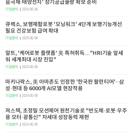
음극재·태양전지' 장기공급물량 확보 준비
기업분석
2026-08-06
큐렉소, 보행재활로봇 '모닝워크' 4단계 보행기능개선
필요 건강보험 급여 확대
기업분석
2026-08-06
알트, '케어로봇 플랫폼' 美 특허취득…"HRI기술 앞세
워 세계최대 시장 진입"
기업분석
2026-08-06
마키나락스, 美 아마존도 인정한 '한국판 팔란티어'··삼
성·현대 등 6000개 AI모델 현장적용
기업분석
2026-08-06
져스텍, 초정밀 모션제어 원천기술로 "반도체·로봇·우주
용 모터·광통신" 차세대 성장동력 재편
기업분석
2026-08-05