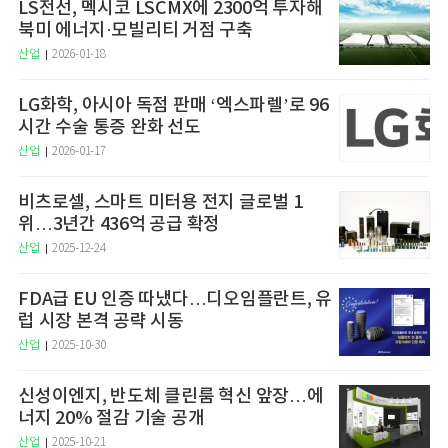
LS전선, 멕시코 LSCMX에 2300억 투자해
북미 에너지·모빌리티 거점 구축
산업
2026-01-18
LG화학, 아시아 독점 판매 ‘엑스파렐’로 96
시간 수술 통증 완화 선도
산업
2026-01-17
비츠로셀, 스마트 미터용 전지 글로벌 1
위…3년간 436억 공급 확정
산업
2025-12-24
FDA급 EU 인증 따냈다…디오임플란트, 유
럽 시장 본격 공략 시동
산업
2025-10-30
신성이엔지, 반도체 클린룸 혁신 앞장…에
너지 20% 절감 기술 공개
산업
2025-10-21