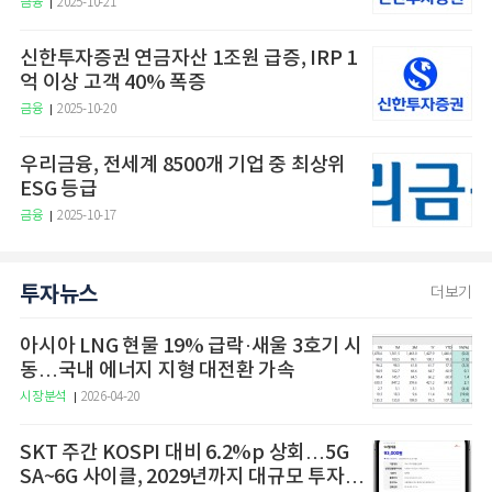
금융
2025-10-21
신한투자증권 연금자산 1조원 급증, IRP 1
억 이상 고객 40% 폭증
금융
2025-10-20
우리금융, 전세계 8500개 기업 중 최상위
ESG 등급
금융
2025-10-17
투자뉴스
더보기
아시아 LNG 현물 19% 급락·새울 3호기 시
동…국내 에너지 지형 대전환 가속
시장분석
2026-04-20
SKT 주간 KOSPI 대비 6.2%p 상회…5G
SA~6G 사이클, 2029년까지 대규모 투자