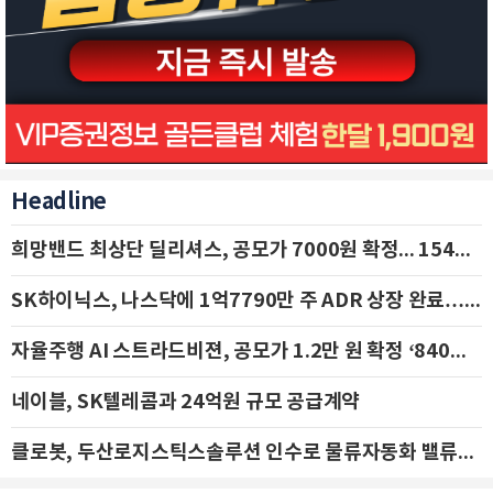
Headline
희망밴드 최상단 딜리셔스, 공모가 7000원 확정... 154억 규모 IPO 돌입
SK하이닉스, 나스닥에 1억7790만 주 ADR 상장 완료…29일 국내 추가 상장
자율주행 AI 스트라드비젼, 공모가 1.2만 원 확정 ‘840억 수혈’
네이블, SK텔레콤과 24억원 규모 공급계약
클로봇, 두산로지스틱스솔루션 인수로 물류자동화 밸류체인 확장 추진 - IBK투자증권