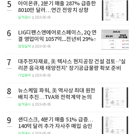
5
아이온큐, 2분기 매출 287% 급증한
8010만 달러…연간 전망치 상향
실적공시
2026-08-06
6
LIG디펜스앤에어로스페이스, 2Q 연
결 영업이익 1057억...전년비 29%↑
잠정실적
2026-08-06
7
대주전자재료, 美 텍사스 현지공장 건설 검토··'실
리콘 음극재·태양전지' 장기공급물량 확보 준비
기업분석
2026-08-06
8
뉴스케일 파워, 美 역사상 최대 원전
배치 추진…TVA와 전력계약 논의
실적공시
2026-08-06
9
샌디스크, 4분기 매출 51% 급증…
140억 달러 추가 자사주 매입 승인
실적공시
2026-08-06