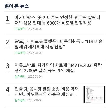
많이 본 뉴스
1
마키나락스, 美 아마존도 인정한 '한국판 팔란티
어'··삼성·현대 등 6000개 AI모델 현장적용
기업분석
2026-08-06
2
알트, '케어로봇 플랫폼' 美 특허취득…"HRI기술
앞세워 세계최대 시장 진입"
기업분석
2026-08-06
3
이뮤노반트, 자가면역 치료제 'IMVT-1402' 위탁
생산 2280만 달러 규모 계약 체결
실적공시
2026-08-06
4
인슐릿, 옴니팟 결함 소송·비용 악재
직면...이오플로우 소송은 재심의 청
구
실적공시
2026-08-06