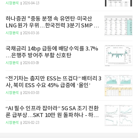
예고
시장분석
2026-04-13
하나증권 "중동 분쟁 속 유연탄·미국산
LNG 원가 우위…한국전력 3분기 SMP 상
승 전망"
시장분석
2026-03-16
국채금리 14bp 급등에 배당수익률 3.7%
…은행주 방어주 부활 신호탄
시장분석
2026-03-09
“전기차는 춥지만 ESS는 뜨겁다” 배터리 3
사, 북미 ESS 수요 45% 급증에 ‘올인’
시장분석
2026-03-03
“AI 필수 인프라 잡아라” 5G SA 조기 전환
론 급부상…SKT 10만 원 돌파하나 - 하나
증권
시장분석
2026-02-23