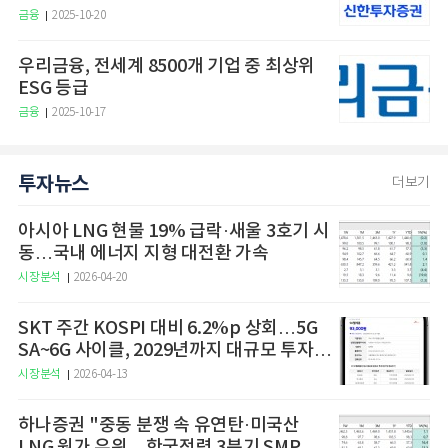
금융
2025-10-20
우리금융, 전세계 8500개 기업 중 최상위
ESG 등급
금융
2025-10-17
투자뉴스
더보기
아시아 LNG 현물 19% 급락·새울 3호기 시
동…국내 에너지 지형 대전환 가속
시장분석
2026-04-20
SKT 주간 KOSPI 대비 6.2%p 상회…5G
SA~6G 사이클, 2029년까지 대규모 투자
예고
시장분석
2026-04-13
하나증권 "중동 분쟁 속 유연탄·미국산
LNG 원가 우위…한국전력 3분기 SMP 상