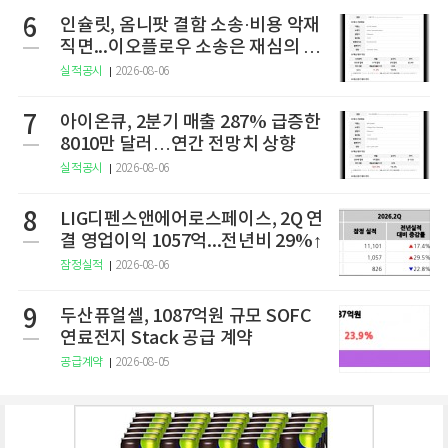
6
인슐릿, 옴니팟 결함 소송·비용 악재
직면...이오플로우 소송은 재심의 청
구
실적공시
2026-08-06
7
아이온큐, 2분기 매출 287% 급증한
8010만 달러…연간 전망치 상향
실적공시
2026-08-06
8
LIG디펜스앤에어로스페이스, 2Q 연
결 영업이익 1057억...전년비 29%↑
잠정실적
2026-08-06
9
두산퓨얼셀, 1087억원 규모 SOFC
연료전지 Stack 공급 계약
공급계약
2026-08-05