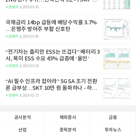
승 전망"
시장분석
2026-03-16
국채금리 14bp 급등에 배당수익률 3.7%
…은행주 방어주 부활 신호탄
시장분석
2026-03-09
“전기차는 춥지만 ESS는 뜨겁다” 배터리 3
사, 북미 ESS 수요 45% 급증에 ‘올인’
시장분석
2026-03-03
“AI 필수 인프라 잡아라” 5G SA 조기 전환
론 급부상…SKT 10만 원 돌파하나 - 하나
증권
시장분석
2026-02-23
공시분석
해외증시
금융
산업
종목분석
투자뉴스