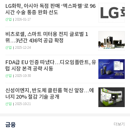
LG화학, 아시아 독점 판매 ‘엑스파렐’로 96
시간 수술 통증 완화 선도
산업
2026-01-17
비츠로셀, 스마트 미터용 전지 글로벌 1
위…3년간 436억 공급 확정
산업
2025-12-24
FDA급 EU 인증 따냈다…디오임플란트, 유
럽 시장 본격 공략 시동
산업
2025-10-30
신성이엔지, 반도체 클린룸 혁신 앞장…에
너지 20% 절감 기술 공개
산업
2025-10-21
금융
더보기