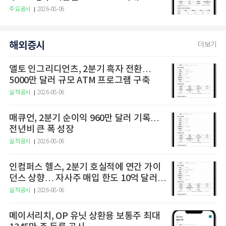
주요공시
2026-08-06
해외증시
더보기
앨토 인그리디언츠, 2분기 흑자 전환…
5000만 달러 규모 ATM 프로그램 구축
실적공시
2026-08-06
매큐언, 2분기 순이익 960만 달러 기록…
전년비 큰 폭 성장
실적공시
2026-08-06
인컴퍼스 헬스, 2분기 호실적에 연간 가이
던스 상향… 자사주 매입 한도 10억 달러로
확대
실적공시
2026-08-06
메이서리치, OP 유닛 상환용 보통주 최대