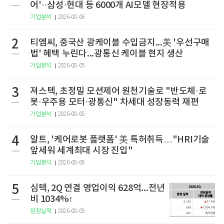
어'··삼성·현대 등 6000개 AI모델 현장적용
기업분석
2026-08-06
2
티엠씨, 중국산 광케이블 수입금지...美 '우선구매
법' 혜택 누린다...광통신 케이블 현지 생산
기업분석
2026-08-05
3
져스텍, 초정밀 모션제어 원천기술로 "반도체·로
봇·우주용 모터·광통신" 차세대 성장동력 재편
기업분석
2026-08-05
4
알트, '케어로봇 플랫폼' 美 특허취득…"HRI기술
앞세워 세계최대 시장 진입"
기업분석
2026-08-06
5
심텍, 2Q 연결 영업이익 628억...전년
비 1034%↑
잠정실적
2026-08-05