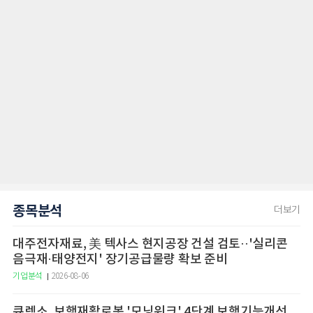
종목분석
더보기
대주전자재료, 美 텍사스 현지공장 건설 검토··'실리콘
음극재·태양전지' 장기공급물량 확보 준비
기업분석
2026-08-06
큐렉소, 보행재활로봇 '모닝워크' 4단계 보행기능개선