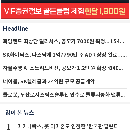
Headline
희망밴드 최상단 딜리셔스, 공모가 7000원 확정... 154억 규모 IPO 돌입
SK하이닉스, 나스닥에 1억7790만 주 ADR 상장 완료…29일 국내 추가 상장
자율주행 AI 스트라드비젼, 공모가 1.2만 원 확정 ‘840억 수혈’
네이블, SK텔레콤과 24억원 규모 공급계약
클로봇, 두산로지스틱스솔루션 인수로 물류자동화 밸류체인 확장 추진 - IBK투자증권
많이 본 뉴스
1
마키나락스, 美 아마존도 인정한 '한국판 팔란티