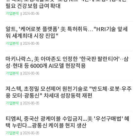
필요 건강보험 급여 확대
기업분석
2026-08-06
알트, '케어로봇 플랫폼' 美 특허취득…"HRI기술 앞세
워 세계최대 시장 진입"
기업분석
2026-08-06
마키나락스, 美 아마존도 인정한 '한국판 팔란티어'··삼
성·현대 등 6000개 AI모델 현장적용
기업분석
2026-08-06
져스텍, 초정밀 모션제어 원천기술로 "반도체·로봇·우주
용 모터·광통신" 차세대 성장동력 재편
기업분석
2026-08-05
티엠씨, 중국산 광케이블 수입금지...美 '우선구매법' 혜
택 누린다...광통신 케이블 현지 생산
기업분석
2026-08-05