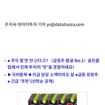
주지숙 데이터투자 기자 pr@datatooza.com
● 주식 할 맛 안 난다고? 《급등주 발굴 No.1》골든클
럽에서 진짜 투자의 '맛'을 경험하세요!
▶극비종목◀ 지금 당장 소액이라도 살 ●급등 유망주
● 긴급 '추천'(선착순 공개)