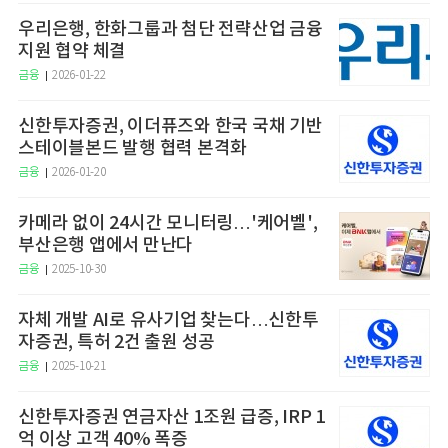
우리은행, 한화그룹과 첨단 전략산업 금융
지원 협약 체결
금융
2026-01-22
신한투자증권, 이더퓨즈와 한국 국채 기반
스테이블본드 발행 협력 본격화
금융
2026-01-20
카메라 없이 24시간 모니터링…'케어벨',
부산은행 앱에서 만난다
금융
2025-10-30
자체 개발 AI로 유사기업 찾는다…신한투
자증권, 특허 2건 출원 성공
금융
2025-10-21
신한투자증권 연금자산 1조원 급증, IRP 1
억 이상 고객 40% 폭증