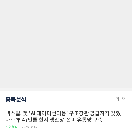
종목분석
더보기
넥스틸, 美 'AI 데이터센터용' 구조강관 공급자격 갖췄
다‥年 47만톤 현지 생산망·전미 유통망 구축
기업분석
2026-08-07