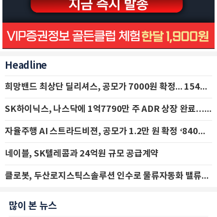
Headline
희망밴드 최상단 딜리셔스, 공모가 7000원 확정... 154억 규모 IPO 돌입
SK하이닉스, 나스닥에 1억7790만 주 ADR 상장 완료…29일 국내 추가 상장
자율주행 AI 스트라드비젼, 공모가 1.2만 원 확정 ‘840억 수혈’
네이블, SK텔레콤과 24억원 규모 공급계약
클로봇, 두산로지스틱스솔루션 인수로 물류자동화 밸류체인 확장 추진 - IBK투자증권
많이 본 뉴스