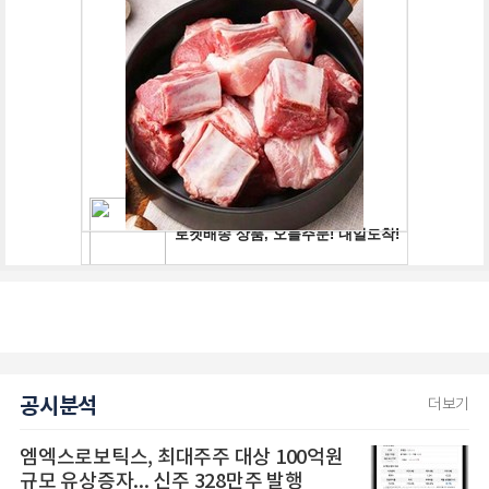
공시분석
더보기
엠엑스로보틱스, 최대주주 대상 100억원
규모 유상증자... 신주 328만주 발행