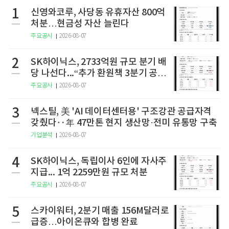
1
신영와코루, 사당동 유휴자산 800억
처분…현금성 자산 늘린다
주요공시
2026-08-07
2
SK하이닉스, 2733억원 규모 분기 배
당 나선다...“추가 환원책 3분기 공
개”
주요공시
2026-08-07
3
넥스틸, 美 'AI 데이터센터용' 구조강관 공급자격
갖췄다‥年 47만톤 현지 생산망·전미 유통망 구축
기업분석
2026-08-07
4
SK하이닉스, 독립이사 6인에 자사주
지급... 1억 2259만원 규모 처분
주요공시
2026-08-07
5
스카이워터, 2분기 매출 156M달러로
급증…아이온큐와 합병 완료