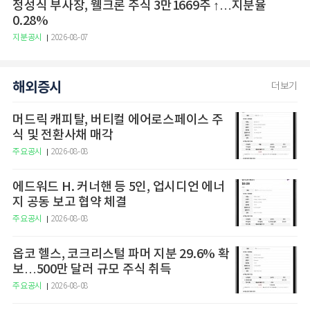
정성식 부사장, 웰크론 주식 3만1669주 ↑…지분율
0.28%
지분공시
2026-08-07
해외증시
더보기
머드릭 캐피탈, 버티컬 에어로스페이스 주
식 및 전환사채 매각
주요공시
2026-08-08
에드워드 H. 커너핸 등 5인, 업시디언 에너
지 공동 보고 협약 체결
주요공시
2026-08-08
옵코 헬스, 코크리스털 파머 지분 29.6% 확
보…500만 달러 규모 주식 취득
주요공시
2026-08-08