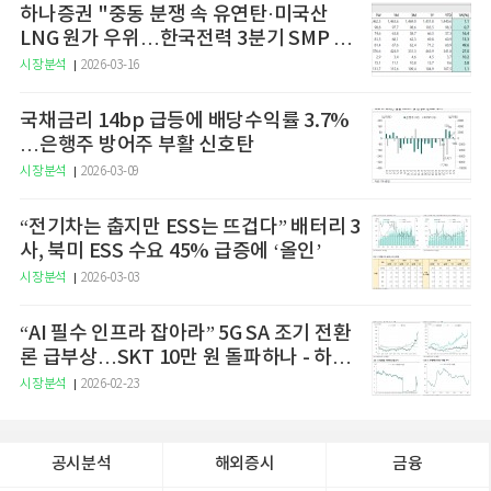
하나증권 "중동 분쟁 속 유연탄·미국산
LNG 원가 우위…한국전력 3분기 SMP 상
승 전망"
시장분석
2026-03-16
국채금리 14bp 급등에 배당수익률 3.7%
…은행주 방어주 부활 신호탄
시장분석
2026-03-09
“전기차는 춥지만 ESS는 뜨겁다” 배터리 3
사, 북미 ESS 수요 45% 급증에 ‘올인’
시장분석
2026-03-03
“AI 필수 인프라 잡아라” 5G SA 조기 전환
론 급부상…SKT 10만 원 돌파하나 - 하나
증권
시장분석
2026-02-23
공시분석
해외증시
금융