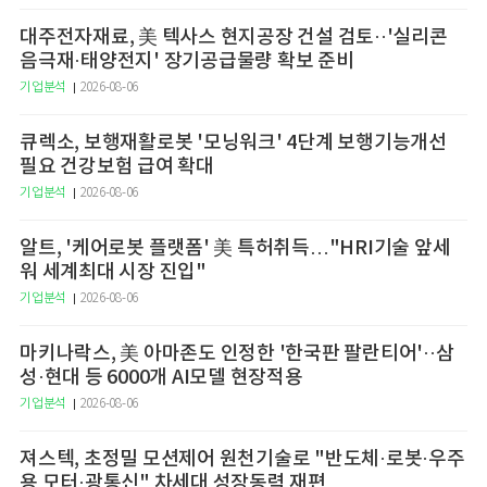
대주전자재료, 美 텍사스 현지공장 건설 검토··'실리콘
음극재·태양전지' 장기공급물량 확보 준비
기업분석
2026-08-06
큐렉소, 보행재활로봇 '모닝워크' 4단계 보행기능개선
필요 건강보험 급여 확대
기업분석
2026-08-06
알트, '케어로봇 플랫폼' 美 특허취득…"HRI기술 앞세
워 세계최대 시장 진입"
기업분석
2026-08-06
마키나락스, 美 아마존도 인정한 '한국판 팔란티어'··삼
성·현대 등 6000개 AI모델 현장적용
기업분석
2026-08-06
져스텍, 초정밀 모션제어 원천기술로 "반도체·로봇·우주
용 모터·광통신" 차세대 성장동력 재편