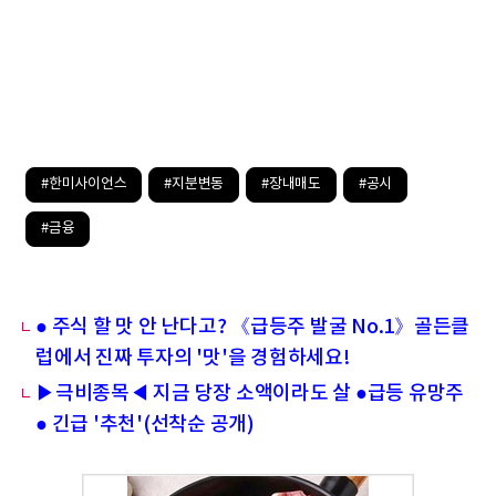
#한미사이언스
#지분변동
#장내매도
#공시
#금융
● 주식 할 맛 안 난다고? 《급등주 발굴 No.1》골든클
럽에서 진짜 투자의 '맛'을 경험하세요!
▶극비종목◀ 지금 당장 소액이라도 살 ●급등 유망주
● 긴급 '추천'(선착순 공개)