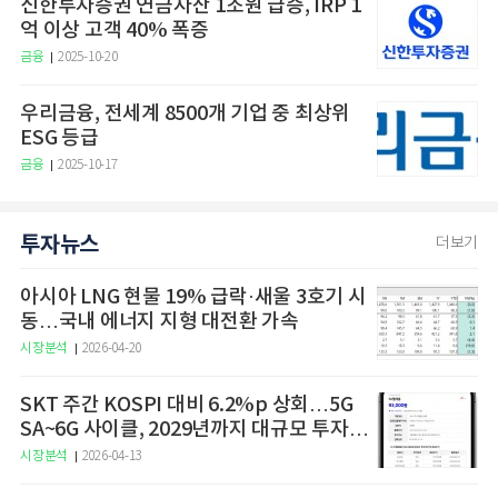
신한투자증권 연금자산 1조원 급증, IRP 1
억 이상 고객 40% 폭증
금융
2025-10-20
우리금융, 전세계 8500개 기업 중 최상위
ESG 등급
금융
2025-10-17
투자뉴스
더보기
아시아 LNG 현물 19% 급락·새울 3호기 시
동…국내 에너지 지형 대전환 가속
시장분석
2026-04-20
SKT 주간 KOSPI 대비 6.2%p 상회…5G
SA~6G 사이클, 2029년까지 대규모 투자
예고
시장분석
2026-04-13