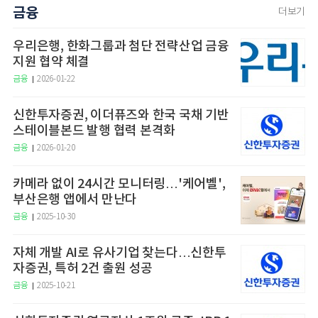
금융
더보기
우리은행, 한화그룹과 첨단 전략산업 금융
지원 협약 체결
금융
2026-01-22
신한투자증권, 이더퓨즈와 한국 국채 기반
스테이블본드 발행 협력 본격화
금융
2026-01-20
카메라 없이 24시간 모니터링…'케어벨',
부산은행 앱에서 만난다
금융
2025-10-30
자체 개발 AI로 유사기업 찾는다…신한투
자증권, 특허 2건 출원 성공
금융
2025-10-21