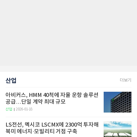
산업
더보기
아비커스, HMM 40척에 자율 운항 솔루션
공급…단일 계약 최대 규모
산업
2026-01-18
LS전선, 멕시코 LSCMX에 2300억 투자해
북미 에너지·모빌리티 거점 구축