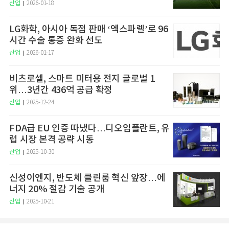
산업
2026-01-18
LG화학, 아시아 독점 판매 ‘엑스파렐’로 96
시간 수술 통증 완화 선도
산업
2026-01-17
비츠로셀, 스마트 미터용 전지 글로벌 1
위…3년간 436억 공급 확정
산업
2025-12-24
FDA급 EU 인증 따냈다…디오임플란트, 유
럽 시장 본격 공략 시동
산업
2025-10-30
신성이엔지, 반도체 클린룸 혁신 앞장…에
너지 20% 절감 기술 공개
산업
2025-10-21