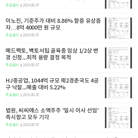
주요공시
2026-08-07
이노진, 기준주가 대비 8.86% 할증 유상증
자…8억 4000만 원 규모
주요공시
2026-08-07
메드팩토, 백토서팁 골육종 임상 1/2상 변
경 신청...최적 용량 결정 목적
주요공시
2026-08-07
HJ중공업, 1044억 규모 제2경춘국도 4공
구 낙찰...매출 대비 5.22%
주요공시
2026-08-07
법원, 씨씨에스 소액주주 '일시 이사 선임'
즉시항고 모두 기각
주요공시
2026-08-07