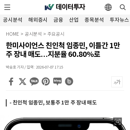
공시분석
해외증시
금융
산업
종목분석
투자뉴스
HOME
>
공시분석
>
주요공시
한미사이언스 친인척 임종민, 이틀간 1만
주 장내 매도…지분율 60.80%로
박승호 기자 / 입력 : 2026-07-07 17:15
- 친인척 임종민, 보통주 1만 주 장내 매도