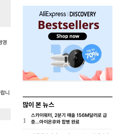
경영
바랍니
많이 본 뉴스
스카이워터, 2분기 매출 156M달러로 급
1
증…아이온큐와 합병 완료