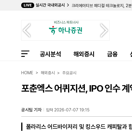
실시간 국내외공시
LIVE
크리에이티브 메디컬 테크놀로지, 2분기
바이오스템 테크놀로지스, 357만 주 
컴벌랜드 파머슈티컬스, 아포텍스에 브
비즈니스 파트너사
필립 프로스트 박사, 코크리스털 파머 
길데 헬스케어, 숄더 이노베이션스 지분
임믹스 바이오파머, 2분기 순손실 11
자이어 테라퓨틱스, 컬젠 합병 소급 반
에이트코 홀딩스, 2분기 순이익 17
공시분석
볼리션RX, 린드 글로벌에 보통주 77만
해외증시
금융
인디 세미컨덕터, 2분기 매출 6400
퍼스트 노던 커뮤니티 뱅코프, 부실 대
샤프링크, 2분기 순손실 3억 9427
HOME > 해외증시 > 주요공시
엑스피언360, 2분기 매출 32% 감
인디 세미컨덕터, 1억 7050만 달러
포춘엑스 어퀴지션, IPO 인수 
머드릭 캐피탈, 버티컬 에어로스페이스
공시팀 기자
입력 2026-07-07 19:15
폴라리스 어드바이저리 및 킹스우드 캐피탈과 합