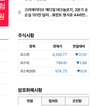
경 완료
크리에이티브 메디컬 테크놀로지, 2분기 순
9
손실 151만 달러…워런트 행사로 446만
달러 조달
주식시황
항목
현재가
전일대비
코스피
6,258.77
▼37.61
코스닥
798.81
▼2.86
코스피200
974.73
▼8.19
암호화폐시황
빗썸
업비트
코인원