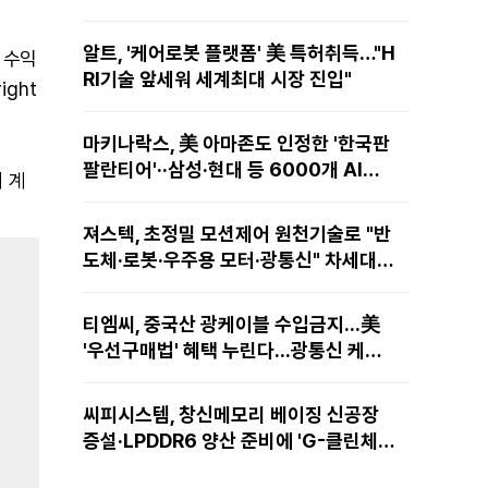
알트, '케어로봇 플랫폼' 美 특허취득…"H
된 수익
RI기술 앞세워 세계최대 시장 진입"
ght
마키나락스, 美 아마존도 인정한 '한국판
팔란티어'··삼성·현대 등 6000개 AI모
 계
델 현장적용
져스텍, 초정밀 모션제어 원천기술로 "반
도체·로봇·우주용 모터·광통신" 차세대
성장동력 재편
티엠씨, 중국산 광케이블 수입금지...美
'우선구매법' 혜택 누린다...광통신 케이
블 현지 생산
씨피시스템, 창신메모리 베이징 신공장
증설·LPDDR6 양산 준비에 'G-클린체
인' 공급 확대노린다