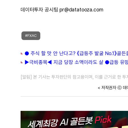
데이터투자 공시팀 pr@datatooza.com
#FXAC
● 주식 할 맛 안 난다고? 《급등주 발굴 No.1》골
▶극비종목◀ 지금 당장 소액이라도 살 ●급등 유망주
[알림] 본 기사는 투자판단의 참고용이며, 이를 근거로 한 
< 저작권자 ⓒ 데