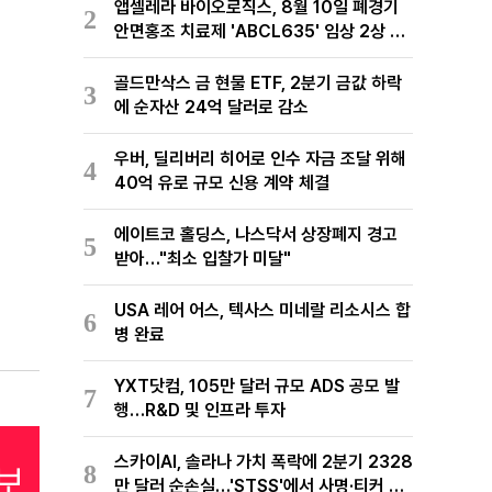
앱셀레라 바이오로직스, 8월 10일 폐경기
2
안면홍조 치료제 'ABCL635' 임상 2상 결
과 발표
골드만삭스 금 현물 ETF, 2분기 금값 하락
3
에 순자산 24억 달러로 감소
우버, 딜리버리 히어로 인수 자금 조달 위해
4
40억 유로 규모 신용 계약 체결
에이트코 홀딩스, 나스닥서 상장폐지 경고
5
받아…"최소 입찰가 미달"
USA 레어 어스, 텍사스 미네랄 리소시스 합
6
병 완료
YXT닷컴, 105만 달러 규모 ADS 공모 발
7
행…R&D 및 인프라 투자
스카이AI, 솔라나 가치 폭락에 2분기 2328
8
만 달러 순손실…'STSS'에서 사명·티커 변