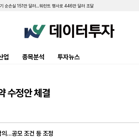
 순손실 151만 달러…워런트 행사로 446만 달러 조달
규모 주주 등록 및 매각 추진
랜드 매각 완료 후 '이페트로반' 중심 희귀질환 치료제 개발 집중
주식 8만 5000주 장내 매수…지분율 13.9%로 확대
 10.7%로 축소…최근 6일간 16만여 주 장내 매도
55만 달러…자금조달로 현금 2억 3210만 달러 확보
영해 2분기 순손실 1427만 달러 기록
70만 달러 기록…가상자산 평가이익에 흑자 전환
 9371주 발행
산업
종목분석
투자뉴스
만 달러 기록…전년비 24% 증가
출 채권 457만 달러로 감소…대출 조건 조정액은 412만 달러
만 달러 기록…가상자산 평가손실 영향
소에도 매출총이익률 32.4%로 대폭 개선
 규모 선순위 전환사채 발행 완료
계약 수정안 체결
 주식 및 전환사채 매각
의…공모 조건 등 조정