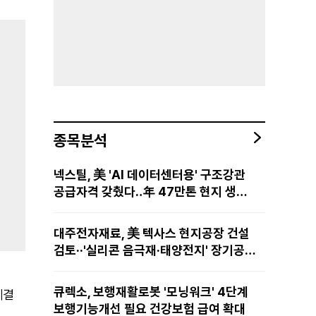
종목분석
넥스틸, 美 'AI 데이터센터용' 구조강관
공급자격 갖췄다‥年 47만톤 현지 생산
망·전미 유통망 구축
대주전자재료, 美 텍사스 현지공장 건설
검토··'실리콘 음극재·태양전지' 장기공급
물량 확보 준비
큐렉소, 보행재활로봇 '모닝워크' 4단계
체결
보행기능개선 필요 건강보험 급여 확대