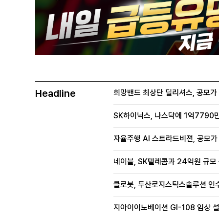
Headline
희망밴드 최상단 딜리셔스, 공모가 70
SK하이닉스, 나스닥에 1억7790만
자율주행 AI 스트라드비젼, 공모가 1
네이블, SK텔레콤과 24억원 규모
클로봇, 두산로지스틱스솔루션 인수
지아이이노베이션 GI-108 임상 설