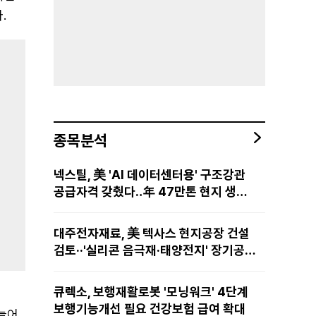
.
종목분석
넥스틸, 美 'AI 데이터센터용' 구조강관
공급자격 갖췄다‥年 47만톤 현지 생산
망·전미 유통망 구축
대주전자재료, 美 텍사스 현지공장 건설
검토··'실리콘 음극재·태양전지' 장기공급
물량 확보 준비
큐렉소, 보행재활로봇 '모닝워크' 4단계
보행기능개선 필요 건강보험 급여 확대
 늘어