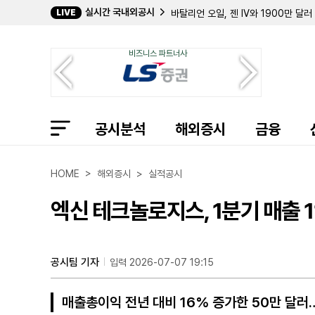
실시간 국내외공시
LIVE
바탈리언 오일, 젠 IV와 1900만 달
데이비드 E. 라자르, 퀀텀 사이버 지분
캐로네이드 캐피탈, 칸나에 홀딩스 지분
비즈니스 파트너사
크리에이티브 메디컬 테크놀로지, 2분기
바이오스템 테크놀로지스, 357만 주 
컴벌랜드 파머슈티컬스, 아포텍스에 브
필립 프로스트 박사, 코크리스털 파머 
길데 헬스케어, 숄더 이노베이션스 지분
공시분석
임믹스 바이오파머, 2분기 순손실 11
해외증시
금융
자이어 테라퓨틱스, 컬젠 합병 소급 반
에이트코 홀딩스, 2분기 순이익 17
볼리션RX, 린드 글로벌에 보통주 77만
HOME > 해외증시 > 실적공시
인디 세미컨덕터, 2분기 매출 6400
퍼스트 노던 커뮤니티 뱅코프, 부실 대
엑신 테크놀로지스, 1분기 매출 1
샤프링크, 2분기 순손실 3억 9427
엑스피언360, 2분기 매출 32% 감
인디 세미컨덕터, 1억 7050만 달러
머드릭 캐피탈, 버티컬 에어로스페이스
공시팀 기자
입력 2026-07-07 19:15
매출총이익 전년 대비 16% 증가한 50만 달러…