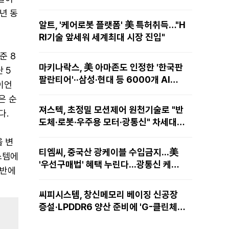
년 동
알트, '케어로봇 플랫폼' 美 특허취득…"H
RI기술 앞세워 세계최대 시장 진입"
준 8
마키나락스, 美 아마존도 인정한 '한국판
 5
팔란티어'··삼성·현대 등 6000개 AI모
라이언
델 현장적용
남은 순
져스텍, 초정밀 모션제어 원천기술로 "반
다.
도체·로봇·우주용 모터·광통신" 차세대
성장동력 재편
을 변
티엠씨, 중국산 광케이블 수입금지...美
스템에
'우선구매법' 혜택 누린다...광통신 케이
전반에
블 현지 생산
씨피시스템, 창신메모리 베이징 신공장
증설·LPDDR6 양산 준비에 'G-클린체
인' 공급 확대노린다