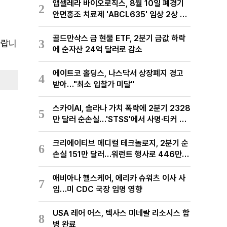
앱셀레라 바이오로직스, 8월 10일 폐경기
2
안면홍조 치료제 'ABCL635' 임상 2상 결
과 발표
골드만삭스 금 현물 ETF, 2분기 금값 하락
3
바랍니
에 순자산 24억 달러로 감소
에이트코 홀딩스, 나스닥서 상장폐지 경고
4
받아…"최소 입찰가 미달"
스카이AI, 솔라나 가치 폭락에 2분기 2328
5
만 달러 순손실…'STSS'에서 사명·티커 변
경 완료
크리에이티브 메디컬 테크놀로지, 2분기 순
6
손실 151만 달러…워런트 행사로 446만
달러 조달
애비아나 헬스케어, 에리카 슈워츠 이사 사
7
임…미 CDC 국장 임명 영향
USA 레어 어스, 텍사스 미네랄 리소시스 합
8
병 완료