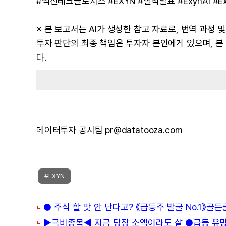
#엑신테크놀로지스 #EXYN #실적발표 #ExynAI #Ex
※ 본 보고서는 AI가 생성한 참고 자료로, 번역 과정
투자 판단의 최종 책임은 투자자 본인에게 있으며, 
다.
데이터투자 공시팀 pr@datatooza.com
#EXYN
● 주식 할 맛 안 난다고? 《급등주 발굴 No.1》골
▶극비종목◀ 지금 당장 소액이라도 살 ●급등 유망주