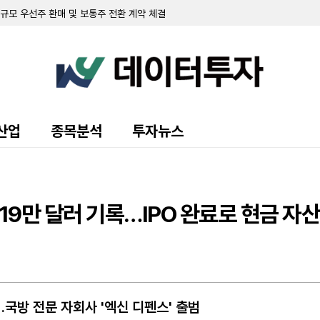
러 규모 우선주 환매 및 보통주 전환 계약 체결
 94.3% 확보
 7.8% 확보
 순손실 151만 달러…워런트 행사로 446만 달러 조달
규모 주주 등록 및 매각 추진
랜드 매각 완료 후 '이페트로반' 중심 희귀질환 치료제 개발 집중
주식 8만 5000주 장내 매수…지분율 13.9%로 확대
 10.7%로 축소…최근 6일간 16만여 주 장내 매도
55만 달러…자금조달로 현금 2억 3210만 달러 확보
산업
종목분석
투자뉴스
영해 2분기 순손실 1427만 달러 기록
70만 달러 기록…가상자산 평가이익에 흑자 전환
 9371주 발행
만 달러 기록…전년비 24% 증가
출 채권 457만 달러로 감소…대출 조건 조정액은 412만 달러
19만 달러 기록…IPO 완료로 현금 자산
만 달러 기록…가상자산 평가손실 영향
소에도 매출총이익률 32.4%로 대폭 개선
 규모 선순위 전환사채 발행 완료
 주식 및 전환사채 매각
국방 전문 자회사 '엑신 디펜스' 출범