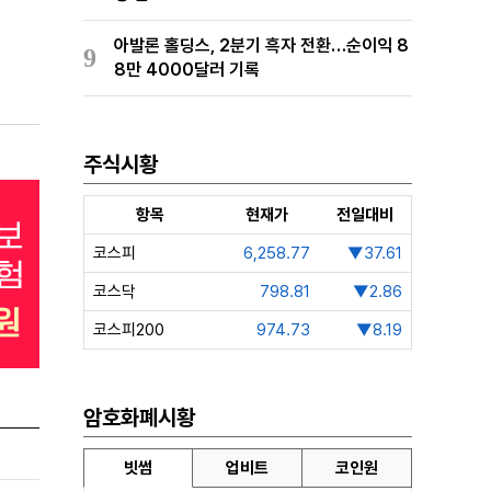
아발론 홀딩스, 2분기 흑자 전환…순이익 8
9
8만 4000달러 기록
주식시황
항목
현재가
전일대비
코스피
6,258.77
▼37.61
코스닥
798.81
▼2.86
코스피200
974.73
▼8.19
암호화폐시황
빗썸
업비트
코인원