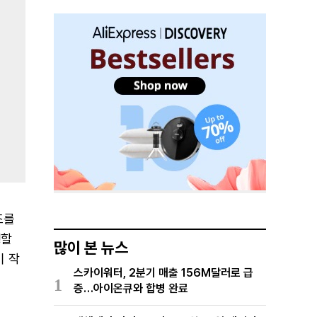
조를
행할
많이 본 뉴스
이 작
스카이워터, 2분기 매출 156M달러로 급
1
증…아이온큐와 합병 완료