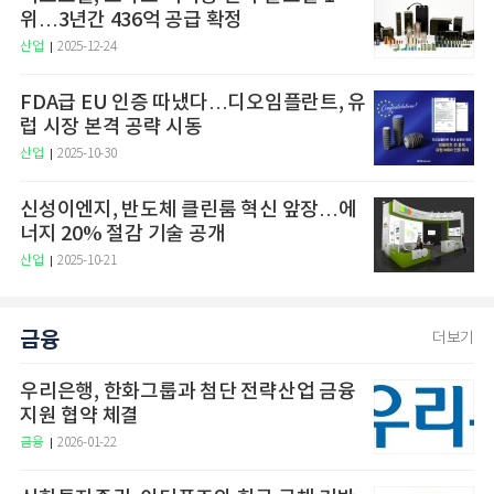
위…3년간 436억 공급 확정
산업
2025-12-24
FDA급 EU 인증 따냈다…디오임플란트, 유
럽 시장 본격 공략 시동
산업
2025-10-30
신성이엔지, 반도체 클린룸 혁신 앞장…에
너지 20% 절감 기술 공개
산업
2025-10-21
금융
더보기
우리은행, 한화그룹과 첨단 전략산업 금융
지원 협약 체결
금융
2026-01-22