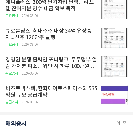
애니플러스, 300억 단기차입 단행…라프
텔 잔여지분 양수 대금 확보 목적
주요공시
2026-08-06
큐로홀딩스, 최대주주 대상 34억 유상증
자...신주 126만주 발행
주요공시
2026-08-06
경영권 분쟁 휩싸인 포니링크, 주주명부 열
람 가처분 피소…위반 시 하루 100만원 청
구
주요공시
2026-08-06
비츠로넥스텍, 한화에어로스페이스와 535
억원 규모 공급계약
공급계약
2026-08-06
해외증시
더보기