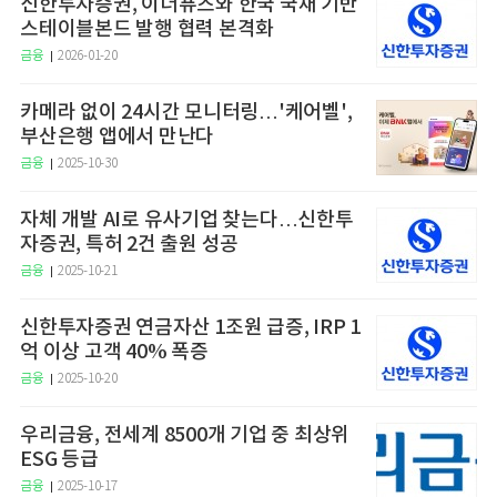
신한투자증권, 이더퓨즈와 한국 국채 기반
스테이블본드 발행 협력 본격화
금융
2026-01-20
카메라 없이 24시간 모니터링…'케어벨',
부산은행 앱에서 만난다
금융
2025-10-30
자체 개발 AI로 유사기업 찾는다…신한투
자증권, 특허 2건 출원 성공
금융
2025-10-21
신한투자증권 연금자산 1조원 급증, IRP 1
억 이상 고객 40% 폭증
금융
2025-10-20
우리금융, 전세계 8500개 기업 중 최상위
ESG 등급
금융
2025-10-17