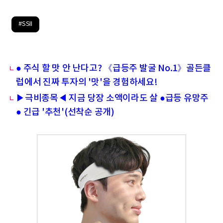
#SSII
● 주식 할 맛 안 난다고? 《급등주 발굴 No.1》골든클
럽에서 진짜 투자의 '맛'을 경험하세요!
▶극비종목◀ 지금 당장 소액이라도 살 ●급등 유망주
● 긴급 '추천'(선착순 공개)