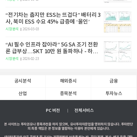
“전기차는 춥지만 ESS는 뜨겁다” 배터리 3
사, 북미 ESS 수요 45% 급증에 ‘올인’
시장분석
2026-03-03
“AI 필수 인프라 잡아라” 5G SA 조기 전환
론 급부상…SKT 10만 원 돌파하나 - 하나
증권
시장분석
2026-02-23
공시분석
해외증시
금융
산업
종목분석
투자뉴스
PC 버전
전체서비스
본 사이트는 투자권유나 종목추천을 하지 않으며, 유사투자자문업을 영위하지 않습니다. 투자판단
의 최종 책임은 본 정보를 열람하는 이용자 본인에게 있습니다.