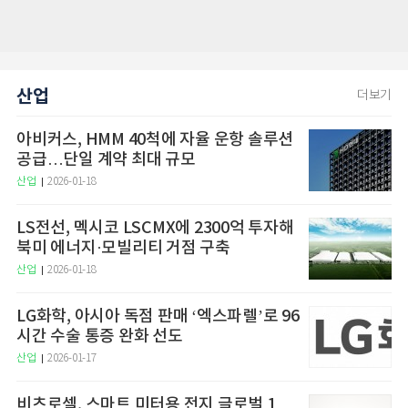
산업
더보기
아비커스, HMM 40척에 자율 운항 솔루션
공급…단일 계약 최대 규모
산업
2026-01-18
LS전선, 멕시코 LSCMX에 2300억 투자해
북미 에너지·모빌리티 거점 구축
산업
2026-01-18
LG화학, 아시아 독점 판매 ‘엑스파렐’로 96
시간 수술 통증 완화 선도
산업
2026-01-17
비츠로셀, 스마트 미터용 전지 글로벌 1