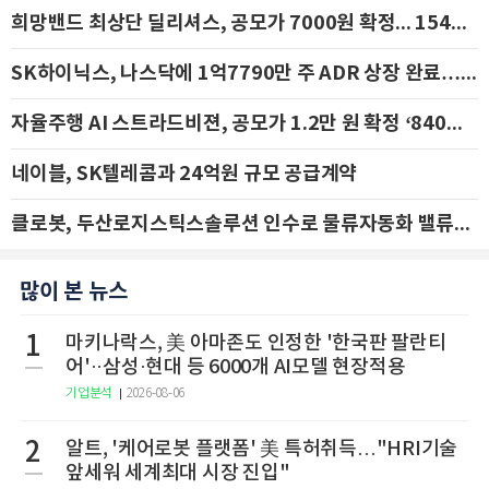
희망밴드 최상단 딜리셔스, 공모가 7000원 확정... 154억 규모 IPO 돌입
SK하이닉스, 나스닥에 1억7790만 주 ADR 상장 완료…29일 국내 추가 상장
자율주행 AI 스트라드비젼, 공모가 1.2만 원 확정 ‘840억 수혈’
네이블, SK텔레콤과 24억원 규모 공급계약
클로봇, 두산로지스틱스솔루션 인수로 물류자동화 밸류체인 확장 추진 - IBK투자증권
많이 본 뉴스
1
마키나락스, 美 아마존도 인정한 '한국판 팔란티
어'··삼성·현대 등 6000개 AI모델 현장적용
기업분석
2026-08-06
2
알트, '케어로봇 플랫폼' 美 특허취득…"HRI기술
앞세워 세계최대 시장 진입"