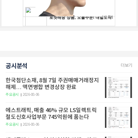
공시분석
더보기
한국첨단소재, 8월 7일 주권매매거래정지
해제… 액면병합 변경상장 완료
주요공시
2026-08-06
에스트래픽, 매출 46% 규모 LS일렉트릭
철도신호사업부문 745억원에 품는다
주요공시
2026-08-06