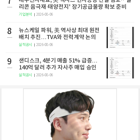
7
대주전자재료, 美 텍사스 현지공장 건설 검토··'실
리콘 음극재·태양전지' 장기공급물량 확보 준비
기업분석
2026-08-06
8
뉴스케일 파워, 美 역사상 최대 원전
배치 추진…TVA와 전력계약 논의
실적공시
2026-08-06
9
샌디스크, 4분기 매출 51% 급증…
140억 달러 추가 자사주 매입 승인
실적공시
2026-08-06