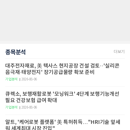
종목분석
더보기
대주전자재료, 美 텍사스 현지공장 건설 검토··'실리콘
음극재·태양전지' 장기공급물량 확보 준비
기업분석
2026-08-06
큐렉소, 보행재활로봇 '모닝워크' 4단계 보행기능개선
필요 건강보험 급여 확대
기업분석
2026-08-06
알트, '케어로봇 플랫폼' 美 특허취득…"HRI기술 앞세
워 세계최대 시장 진입"