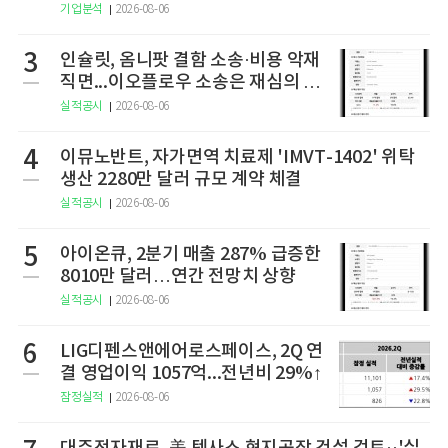
기업분석
2026-08-06
3
인슐릿, 옴니팟 결함 소송·비용 악재
직면...이오플로우 소송은 재심의 청
구
실적공시
2026-08-06
4
이뮤노반트, 자가면역 치료제 'IMVT-1402' 위탁
생산 2280만 달러 규모 계약 체결
실적공시
2026-08-06
5
아이온큐, 2분기 매출 287% 급증한
8010만 달러…연간 전망치 상향
실적공시
2026-08-06
6
LIG디펜스앤에어로스페이스, 2Q 연
결 영업이익 1057억...전년비 29%↑
잠정실적
2026-08-06