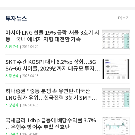
투자뉴스
더보기
아시아 LNG 현물 19% 급락·새울 3호기 시
동…국내 에너지 지형 대전환 가속
시장분석
2026-04-20
SKT 주간 KOSPI 대비 6.2%p 상회…5G
SA~6G 사이클, 2029년까지 대규모 투자
예고
시장분석
2026-04-13
하나증권 "중동 분쟁 속 유연탄·미국산
LNG 원가 우위…한국전력 3분기 SMP 상
승 전망"
시장분석
2026-03-16
국채금리 14bp 급등에 배당수익률 3.7%
…은행주 방어주 부활 신호탄
시장분석
2026-03-09