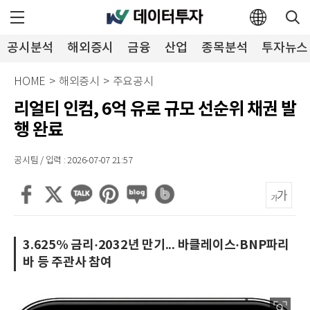
공시분석
해외증시
금융
산업
종목분석
투자뉴스
HOME
>
해외증시
>
주요공시
리얼티 인컴, 6억 유로 규모 선순위 채권 발
행 완료
공시팀 / 입력 : 2026-07-07 21:57
3.625% 금리·2032년 만기... 바클레이스·BNP파리
바 등 주관사 참여