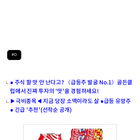
#O
● 주식 할 맛 안 난다고? 《급등주 발굴 No.1》골든클
럽에서 진짜 투자의 '맛'을 경험하세요!
▶극비종목◀ 지금 당장 소액이라도 살 ●급등 유망주
● 긴급 '추천'(선착순 공개)