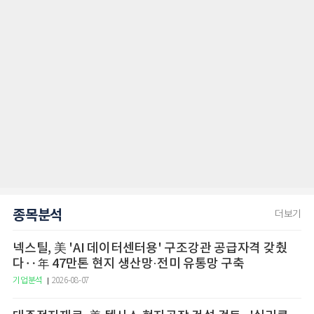
종목분석
더보기
넥스틸, 美 'AI 데이터센터용' 구조강관 공급자격 갖췄
다‥年 47만톤 현지 생산망·전미 유통망 구축
기업분석
2026-08-07