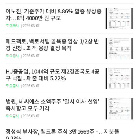
이노진, 기준주가 대비 8.86% 할증 유상증
자…8억 4000만 원 규모
주요공시
2026-08-07
메드팩토, 백토서팁 골육종 임상 1/2상 변
경 신청...최적 용량 결정 목적
주요공시
2026-08-07
HJ중공업, 1044억 규모 제2경춘국도 4공
구 낙찰...매출 대비 5.22%
주요공시
2026-08-07
법원, 씨씨에스 소액주주 '일시 이사 선임'
즉시항고 모두 기각
주요공시
2026-08-07
정성식 부사장, 웰크론 주식 3만1669주 ↑…지분율
0.28%