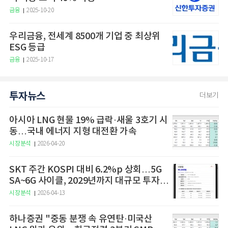
금융
2025-10-20
우리금융, 전세계 8500개 기업 중 최상위
ESG 등급
금융
2025-10-17
투자뉴스
더보기
아시아 LNG 현물 19% 급락·새울 3호기 시
동…국내 에너지 지형 대전환 가속
시장분석
2026-04-20
SKT 주간 KOSPI 대비 6.2%p 상회…5G
SA~6G 사이클, 2029년까지 대규모 투자
예고
시장분석
2026-04-13
하나증권 "중동 분쟁 속 유연탄·미국산