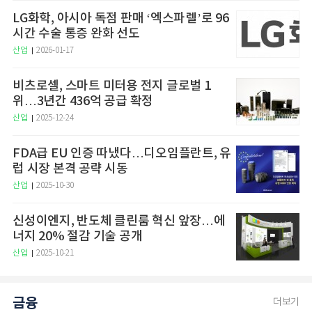
LG화학, 아시아 독점 판매 ‘엑스파렐’로 96
시간 수술 통증 완화 선도
산업
2026-01-17
비츠로셀, 스마트 미터용 전지 글로벌 1
위…3년간 436억 공급 확정
산업
2025-12-24
FDA급 EU 인증 따냈다…디오임플란트, 유
럽 시장 본격 공략 시동
산업
2025-10-30
신성이엔지, 반도체 클린룸 혁신 앞장…에
너지 20% 절감 기술 공개
산업
2025-10-21
금융
더보기