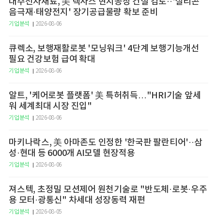
대주전자재료, 美 텍사스 현지공장 건설 검토··'실리콘
음극재·태양전지' 장기공급물량 확보 준비
기업분석
2026-08-06
큐렉소, 보행재활로봇 '모닝워크' 4단계 보행기능개선
필요 건강보험 급여 확대
기업분석
2026-08-06
알트, '케어로봇 플랫폼' 美 특허취득…"HRI기술 앞세
워 세계최대 시장 진입"
기업분석
2026-08-06
마키나락스, 美 아마존도 인정한 '한국판 팔란티어'··삼
성·현대 등 6000개 AI모델 현장적용
기업분석
2026-08-06
져스텍, 초정밀 모션제어 원천기술로 "반도체·로봇·우주
용 모터·광통신" 차세대 성장동력 재편
기업분석
2026-08-05