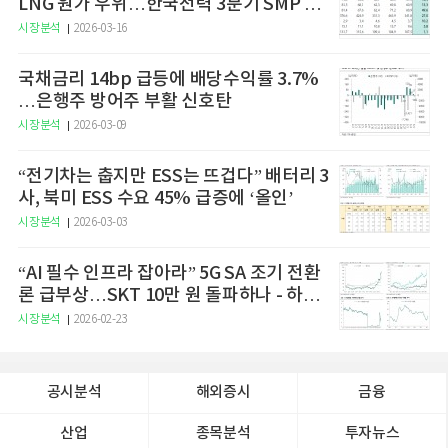
LNG 원가 우위…한국전력 3분기 SMP 상
승 전망"
시장분석
2026-03-16
국채금리 14bp 급등에 배당수익률 3.7%
…은행주 방어주 부활 신호탄
시장분석
2026-03-09
“전기차는 춥지만 ESS는 뜨겁다” 배터리 3
사, 북미 ESS 수요 45% 급증에 ‘올인’
시장분석
2026-03-03
“AI 필수 인프라 잡아라” 5G SA 조기 전환
론 급부상…SKT 10만 원 돌파하나 - 하나
증권
시장분석
2026-02-23
공시분석
해외증시
금융
산업
종목분석
투자뉴스