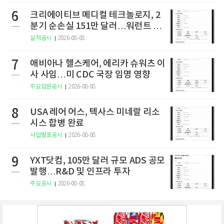
6
크리에이티브 메디컬 테크놀로지, 2
분기 순손실 151만 달러…워런트 행
사로 446만 달러 조달
실적공시
2026-08-08
7
애비아나 헬스케어, 에리카 슈워츠 이
사 사임…미 CDC 국장 임명 영향
주요임원공시
2026-08-08
8
USA 레어 어스, 텍사스 미네랄 리소
시스 합병 완료
사업발표공시
2026-08-08
9
YXT닷컴, 105만 달러 규모 ADS 공모
발행…R&D 및 인프라 투자
주요공시
2026-08-08