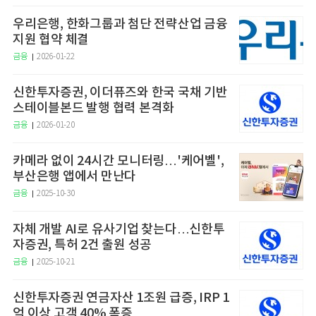
우리은행, 한화그룹과 첨단 전략산업 금융
지원 협약 체결
금융
2026-01-22
신한투자증권, 이더퓨즈와 한국 국채 기반
스테이블본드 발행 협력 본격화
금융
2026-01-20
카메라 없이 24시간 모니터링…'케어벨',
부산은행 앱에서 만난다
금융
2025-10-30
자체 개발 AI로 유사기업 찾는다…신한투
자증권, 특허 2건 출원 성공
금융
2025-10-21
신한투자증권 연금자산 1조원 급증, IRP 1
억 이상 고객 40% 폭증