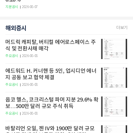
지분공시
2026-08-07
해외증시
더보기
머드릭 캐피탈, 버티컬 에어로스페이스 주
식 및 전환사채 매각
주요공시
2026-08-08
에드워드 H. 커너핸 등 5인, 업시디언 에너
지 공동 보고 협약 체결
주요공시
2026-08-08
옵코 헬스, 코크리스털 파머 지분 29.6% 확
보…500만 달러 규모 주식 취득
주요공시
2026-08-08
바탈리언 오일, 젠 IV와 1900만 달러 규모