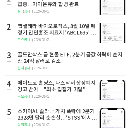
급증…아이온큐와 합병 완료
실적공시
2026-08-08
2
앱셀레라 바이오로직스, 8월 10일 폐
경기 안면홍조 치료제 'ABCL635' 임
상 2상 결과 발표
주요공시
2026-08-08
3
골드만삭스 금 현물 ETF, 2분기 금값 하락에 순자
산 24억 달러로 감소
실적공시
2026-08-08
4
에이트코 홀딩스, 나스닥서 상장폐지
경고 받아…"최소 입찰가 미달"
주요공시
2026-08-08
5
스카이AI, 솔라나 가치 폭락에 2분기
2328만 달러 순손실…'STSS'에서
사명·티커 변경 완료
실적공시
2026-08-08