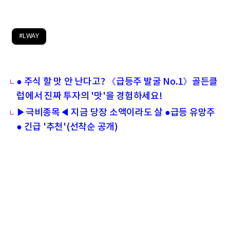
#LWAY
● 주식 할 맛 안 난다고? 《급등주 발굴 No.1》골든클
럽에서 진짜 투자의 '맛'을 경험하세요!
▶극비종목◀ 지금 당장 소액이라도 살 ●급등 유망주
● 긴급 '추천'(선착순 공개)