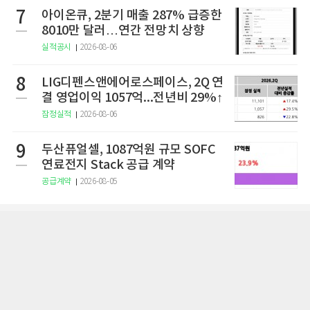
7
아이온큐, 2분기 매출 287% 급증한
8010만 달러…연간 전망치 상향
실적공시
2026-08-06
8
LIG디펜스앤에어로스페이스, 2Q 연
결 영업이익 1057억...전년비 29%↑
잠정실적
2026-08-06
9
두산퓨얼셀, 1087억원 규모 SOFC
연료전지 Stack 공급 계약
공급계약
2026-08-05