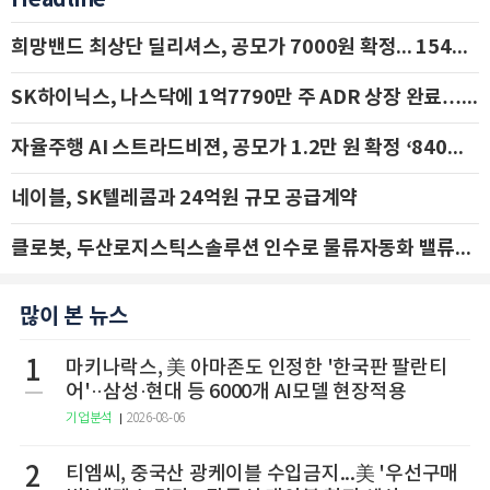
Headline
희망밴드 최상단 딜리셔스, 공모가 7000원 확정... 154억 규모 IPO 돌입
SK하이닉스, 나스닥에 1억7790만 주 ADR 상장 완료…29일 국내 추가 상장
자율주행 AI 스트라드비젼, 공모가 1.2만 원 확정 ‘840억 수혈’
네이블, SK텔레콤과 24억원 규모 공급계약
클로봇, 두산로지스틱스솔루션 인수로 물류자동화 밸류체인 확장 추진 - IBK투자증권
많이 본 뉴스
1
마키나락스, 美 아마존도 인정한 '한국판 팔란티
어'··삼성·현대 등 6000개 AI모델 현장적용
기업분석
2026-08-06
2
티엠씨, 중국산 광케이블 수입금지...美 '우선구매