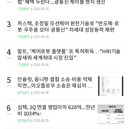
법' 혜택 누린다...광통신 케이블 현지 생산
기업분석
2026-08-05
3
져스텍, 초정밀 모션제어 원천기술로 "반도체·로
봇·우주용 모터·광통신" 차세대 성장동력 재편
기업분석
2026-08-05
4
알트, '케어로봇 플랫폼' 美 특허취득…"HRI기술
앞세워 세계최대 시장 진입"
기업분석
2026-08-06
5
인슐릿, 옴니팟 결함 소송·비용 악재
직면...이오플로우 소송은 재심의 청
구
실적공시
2026-08-06
6
심텍, 2Q 연결 영업이익 628억...전년
비 1034%↑
잠정실적
2026-08-05