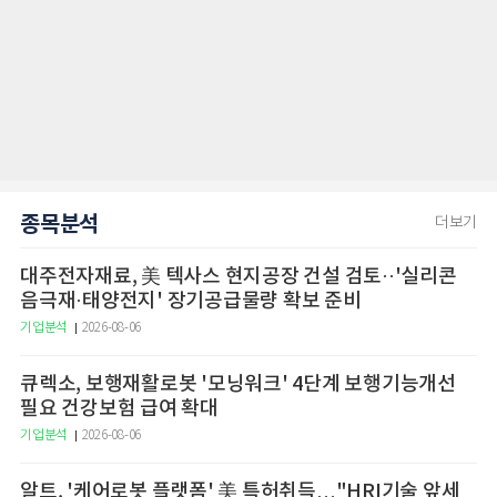
종목분석
더보기
대주전자재료, 美 텍사스 현지공장 건설 검토··'실리콘
음극재·태양전지' 장기공급물량 확보 준비
기업분석
2026-08-06
큐렉소, 보행재활로봇 '모닝워크' 4단계 보행기능개선
필요 건강보험 급여 확대
기업분석
2026-08-06
알트, '케어로봇 플랫폼' 美 특허취득…"HRI기술 앞세