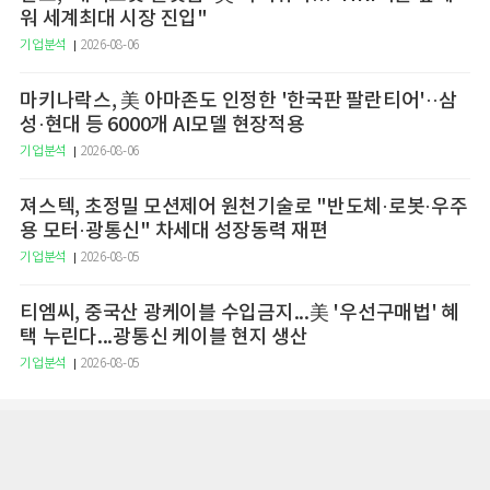
워 세계최대 시장 진입"
기업분석
2026-08-06
마키나락스, 美 아마존도 인정한 '한국판 팔란티어'··삼
성·현대 등 6000개 AI모델 현장적용
기업분석
2026-08-06
져스텍, 초정밀 모션제어 원천기술로 "반도체·로봇·우주
용 모터·광통신" 차세대 성장동력 재편
기업분석
2026-08-05
티엠씨, 중국산 광케이블 수입금지...美 '우선구매법' 혜
택 누린다...광통신 케이블 현지 생산
기업분석
2026-08-05