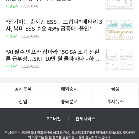
시장분석
2026-03-09
“전기차는 춥지만 ESS는 뜨겁다” 배터리 3
사, 북미 ESS 수요 45% 급증에 ‘올인’
시장분석
2026-03-03
“AI 필수 인프라 잡아라” 5G SA 조기 전환
론 급부상…SKT 10만 원 돌파하나 - 하나
증권
시장분석
2026-02-23
공시분석
해외증시
금융
산업
종목분석
투자뉴스
PC 버전
전체서비스
본 사이트는 투자권유나 종목추천을 하지 않으며, 유사투자자문업을 영위하지 않습니다. 투자판단
의 최종 책임은 본 정보를 열람하는 이용자 본인에게 있습니다.