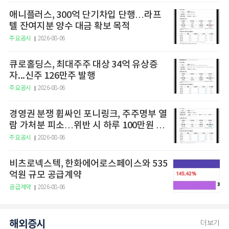
애니플러스, 300억 단기차입 단행…라프
텔 잔여지분 양수 대금 확보 목적
주요공시
2026-08-06
큐로홀딩스, 최대주주 대상 34억 유상증
자...신주 126만주 발행
주요공시
2026-08-06
경영권 분쟁 휩싸인 포니링크, 주주명부 열
람 가처분 피소…위반 시 하루 100만원 청
구
주요공시
2026-08-06
비츠로넥스텍, 한화에어로스페이스와 535
억원 규모 공급계약
공급계약
2026-08-06
해외증시
더보기