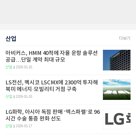
산업
더보기
아비커스, HMM 40척에 자율 운항 솔루션
공급…단일 계약 최대 규모
산업
2026-01-18
LS전선, 멕시코 LSCMX에 2300억 투자해
북미 에너지·모빌리티 거점 구축
산업
2026-01-18
LG화학, 아시아 독점 판매 ‘엑스파렐’로 96
시간 수술 통증 완화 선도
산업
2026-01-17