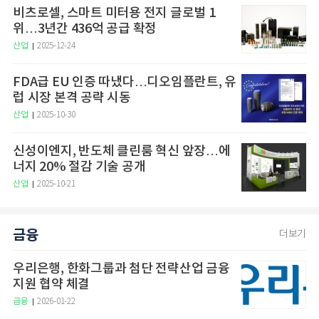
비츠로셀, 스마트 미터용 전지 글로벌 1
위…3년간 436억 공급 확정
산업
2025-12-24
FDA급 EU 인증 따냈다…디오임플란트, 유
럽 시장 본격 공략 시동
산업
2025-10-30
신성이엔지, 반도체 클린룸 혁신 앞장…에
너지 20% 절감 기술 공개
산업
2025-10-21
금융
더보기
우리은행, 한화그룹과 첨단 전략산업 금융
지원 협약 체결
금융
2026-01-22