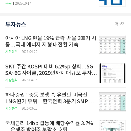
금융
2025-10-17
투자뉴스
더보기
아시아 LNG 현물 19% 급락·새울 3호기 시
동…국내 에너지 지형 대전환 가속
시장분석
2026-04-20
SKT 주간 KOSPI 대비 6.2%p 상회…5G
SA~6G 사이클, 2029년까지 대규모 투자
예고
시장분석
2026-04-13
하나증권 "중동 분쟁 속 유연탄·미국산
LNG 원가 우위…한국전력 3분기 SMP 상
승 전망"
시장분석
2026-03-16
국채금리 14bp 급등에 배당수익률 3.7%
…은행주 방어주 부활 신호탄