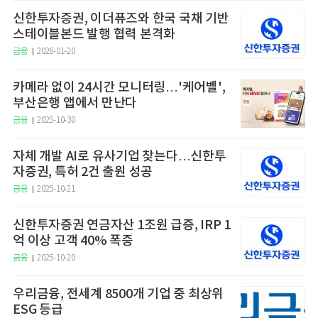
신한투자증권, 이더퓨즈와 한국 국채 기반
스테이블본드 발행 협력 본격화
금융
2026-01-20
카메라 없이 24시간 모니터링…'케어벨',
부산은행 앱에서 만난다
금융
2025-10-30
자체 개발 AI로 유사기업 찾는다…신한투
자증권, 특허 2건 출원 성공
금융
2025-10-21
신한투자증권 연금자산 1조원 급증, IRP 1
억 이상 고객 40% 폭증
금융
2025-10-20
우리금융, 전세계 8500개 기업 중 최상위
ESG 등급