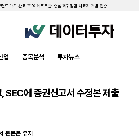
주식 8만 5000주 장내 매수…지분율 13.9%로 확대
 10.7%로 축소…최근 6일간 16만여 주 장내 매도
55만 달러…자금조달로 현금 2억 3210만 달러 확보
영해 2분기 순손실 1427만 달러 기록
70만 달러 기록…가상자산 평가이익에 흑자 전환
 9371주 발행
만 달러 기록…전년비 24% 증가
출 채권 457만 달러로 감소…대출 조건 조정액은 412만 달러
만 달러 기록…가상자산 평가손실 영향
산업
종목분석
투자뉴스
소에도 매출총이익률 32.4%로 대폭 개선
 규모 선순위 전환사채 발행 완료
 주식 및 전환사채 매각
 SEC에 증권신고서 수정본 제출
서 본문은 유지