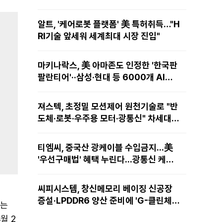
알트, '케어로봇 플랫폼' 美 특허취득…"H
RI기술 앞세워 세계최대 시장 진입"
마키나락스, 美 아마존도 인정한 '한국판
팔란티어'··삼성·현대 등 6000개 AI모
델 현장적용
져스텍, 초정밀 모션제어 원천기술로 "반
도체·로봇·우주용 모터·광통신" 차세대
성장동력 재편
티엠씨, 중국산 광케이블 수입금지...美
'우선구매법' 혜택 누린다...광통신 케이
블 현지 생산
씨피시스템, 창신메모리 베이징 신공장
증설·LPDDR6 양산 준비에 'G-클린체
에는
인' 공급 확대노린다
4월 2