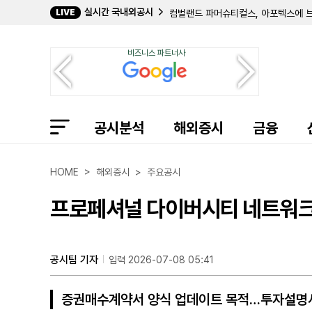
실시간 국내외공시
LIVE
필립 프로스트 박사, 코크리스털 파머 
길데 헬스케어, 숄더 이노베이션스 지분
임믹스 바이오파머, 2분기 순손실 11
비즈니스 파트너사
자이어 테라퓨틱스, 컬젠 합병 소급 반
에이트코 홀딩스, 2분기 순이익 17
볼리션RX, 린드 글로벌에 보통주 77만
인디 세미컨덕터, 2분기 매출 6400
퍼스트 노던 커뮤니티 뱅코프, 부실 대
공시분석
샤프링크, 2분기 순손실 3억 9427
해외증시
금융
엑스피언360, 2분기 매출 32% 감
인디 세미컨덕터, 1억 7050만 달러
머드릭 캐피탈, 버티컬 에어로스페이스
HOME > 해외증시 > 주요공시
프로페셔널 다이버시티 네트워크,
공시팀 기자
입력 2026-07-08 05:41
증권매수계약서 양식 업데이트 목적…투자설명