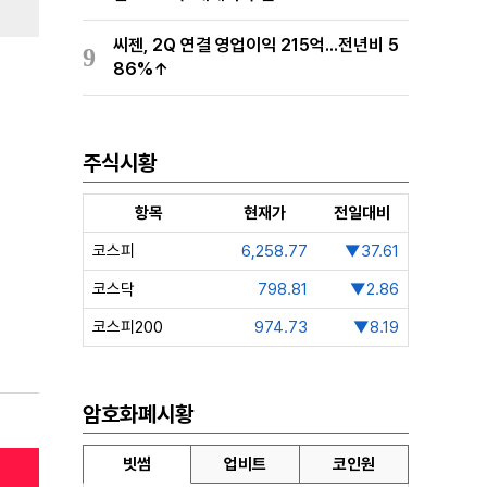
씨젠, 2Q 연결 영업이익 215억...전년비 5
9
86%↑
주식시황
항목
현재가
전일대비
코스피
6,258.77
▼37.61
코스닥
798.81
▼2.86
코스피200
974.73
▼8.19
암호화폐시황
빗썸
업비트
코인원