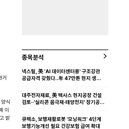
종목분석
넥스틸, 美 'AI 데이터센터용' 구조강관
증권거
공급자격 갖췄다‥年 47만톤 현지 생산
망·전미 유통망 구축
대주전자재료, 美 텍사스 현지공장 건설
 양식
검토··'실리콘 음극재·태양전지' 장기공급
물량 확보 준비
통해 이
다고 밝
큐렉소, 보행재활로봇 '모닝워크' 4단계
보행기능개선 필요 건강보험 급여 확대