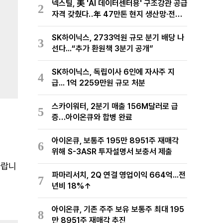
넥스틸, 美 'AI 데이터센터용' 구조강관 공급
2
자격 갖췄다‥年 47만톤 현지 생산망·전미
유통망 구축
SK하이닉스, 2733억원 규모 분기 배당 나
3
선다...“추가 환원책 3분기 공개”
SK하이닉스, 독립이사 6인에 자사주 지
4
급... 1억 2259만원 규모 처분
스카이워터, 2분기 매출 156M달러로 급
5
증…아이온큐와 합병 완료
아이온큐, 보통주 195만 8951주 재매각
6
위해 S-3ASR 투자설명서 보충서 제출
바랍니
파마리서치, 2Q 연결 영업이익 664억...전
7
년비 18%↑
아이온큐, 기존 주주 보유 보통주 최대 195
8
만 8951주 재매각 추진