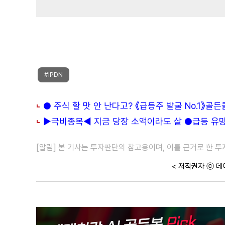
#IPDN
● 주식 할 맛 안 난다고? 《급등주 발굴 No.1》골
▶극비종목◀ 지금 당장 소액이라도 살 ●급등 유망주
[알림] 본 기사는 투자판단의 참고용이며, 이를 근거로 한 
< 저작권자 ⓒ 데