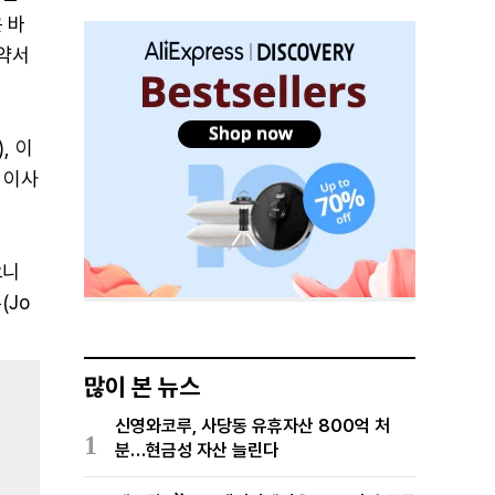
은 바
계약서
, 이
) 이사
오니
(Jo
많이 본 뉴스
신영와코루, 사당동 유휴자산 800억 처
1
분…현금성 자산 늘린다