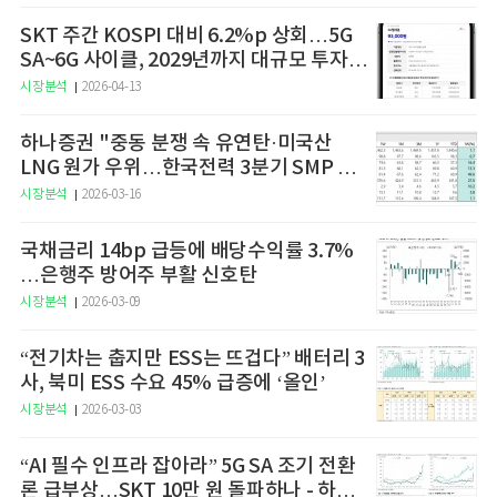
SKT 주간 KOSPI 대비 6.2%p 상회…5G
SA~6G 사이클, 2029년까지 대규모 투자
예고
시장분석
2026-04-13
하나증권 "중동 분쟁 속 유연탄·미국산
LNG 원가 우위…한국전력 3분기 SMP 상
승 전망"
시장분석
2026-03-16
국채금리 14bp 급등에 배당수익률 3.7%
…은행주 방어주 부활 신호탄
시장분석
2026-03-09
“전기차는 춥지만 ESS는 뜨겁다” 배터리 3
사, 북미 ESS 수요 45% 급증에 ‘올인’
시장분석
2026-03-03
“AI 필수 인프라 잡아라” 5G SA 조기 전환
론 급부상…SKT 10만 원 돌파하나 - 하나