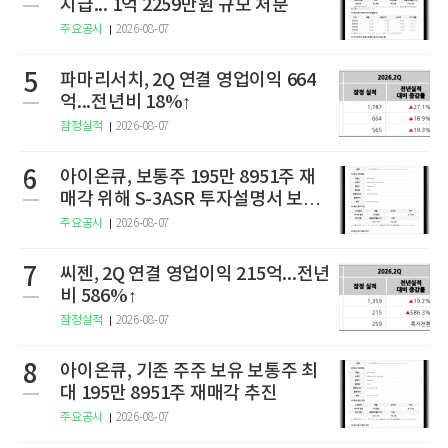
지급... 1억 2259만원 규모 처분
주요공시
2026-08-07
5
파마리서치, 2Q 연결 영업이익 664
억...전년비 18%↑
잠정실적
2026-08-07
6
아이온큐, 보통주 195만 8951주 재
매각 위해 S-3ASR 투자설명서 보충
서 제출
주요공시
2026-08-07
7
씨젠, 2Q 연결 영업이익 215억...전년
비 586%↑
잠정실적
2026-08-07
8
아이온큐, 기존 주주 보유 보통주 최
대 195만 8951주 재매각 추진
주요공시
2026-08-07