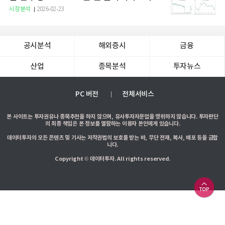
증권
시장분석
2026-02-23
공시분석
해외증시
금융
산업
종목분석
투자뉴스
PC 버전
전체서비스
본 사이트는 투자권유나 종목추천을 하지 않으며, 유사투자자문업을 영위하지 않습니다. 투자판단
의 최종 책임은 본 정보를 열람하는 이용자 본인에게 있습니다.
데이터투자의 모든 콘텐츠 및 기사는 저작권법의 보호를 받는 바, 무단 전재, 복사, 배포 등을 금합
니다.
Copyright © 데이터투자. All rights reserved.