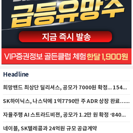
Headline
희망밴드 최상단 딜리셔스, 공모가 7000원 확정... 154억 규모 IPO 돌입
SK하이닉스, 나스닥에 1억7790만 주 ADR 상장 완료…29일 국내 추가 상장
자율주행 AI 스트라드비젼, 공모가 1.2만 원 확정 ‘840억 수혈’
네이블, SK텔레콤과 24억원 규모 공급계약