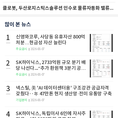
클로봇, 두산로지스틱스솔루션 인수로 물류자동화 밸류체인 확장 추진 - IBK투자증권
많이 본 뉴스
1
신영와코루, 사당동 유휴자산 800억
처분…현금성 자산 늘린다
주요공시
2026-08-07
2
SK하이닉스, 2733억원 규모 분기 배
당 나선다...“추가 환원책 3분기 공
개”
주요공시
2026-08-07
3
넥스틸, 美 'AI 데이터센터용' 구조강관 공급자격
갖췄다‥年 47만톤 현지 생산망·전미 유통망 구축
기업분석
2026-08-07
4
SK하이닉스, 독립이사 6인에 자사주