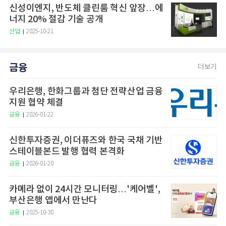
신성이엔지, 반도체 클린룸 혁신 앞장…에
너지 20% 절감 기술 공개
산업
2025-10-21
금융
더보기
우리은행, 한화그룹과 첨단 전략산업 금융
지원 협약 체결
금융
2026-01-22
신한투자증권, 이더퓨즈와 한국 국채 기반
스테이블본드 발행 협력 본격화
금융
2026-01-20
카메라 없이 24시간 모니터링…'케어벨',
부산은행 앱에서 만난다
금융
2025-10-30