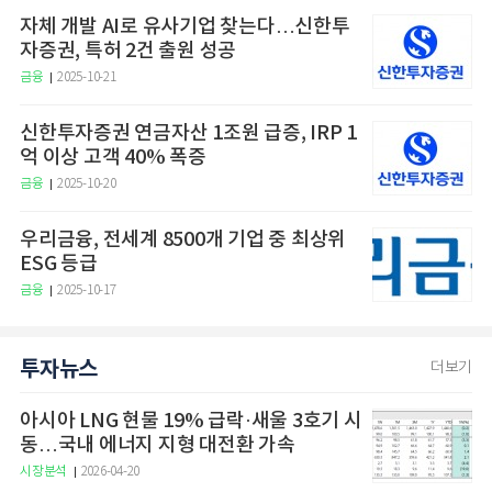
자체 개발 AI로 유사기업 찾는다…신한투
자증권, 특허 2건 출원 성공
금융
2025-10-21
신한투자증권 연금자산 1조원 급증, IRP 1
억 이상 고객 40% 폭증
금융
2025-10-20
우리금융, 전세계 8500개 기업 중 최상위
ESG 등급
금융
2025-10-17
투자뉴스
더보기
아시아 LNG 현물 19% 급락·새울 3호기 시
동…국내 에너지 지형 대전환 가속
시장분석
2026-04-20