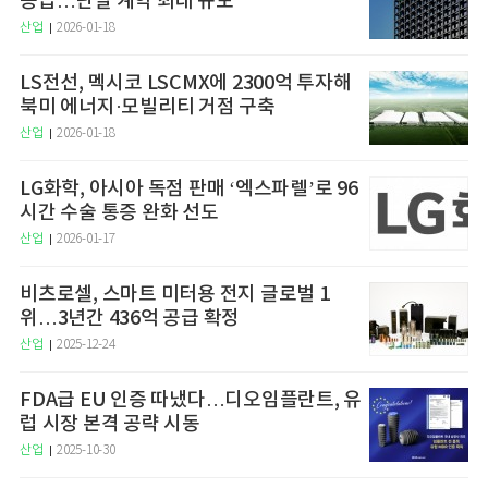
공급…단일 계약 최대 규모
산업
2026-01-18
LS전선, 멕시코 LSCMX에 2300억 투자해
북미 에너지·모빌리티 거점 구축
산업
2026-01-18
LG화학, 아시아 독점 판매 ‘엑스파렐’로 96
시간 수술 통증 완화 선도
산업
2026-01-17
비츠로셀, 스마트 미터용 전지 글로벌 1
위…3년간 436억 공급 확정
산업
2025-12-24
FDA급 EU 인증 따냈다…디오임플란트, 유
럽 시장 본격 공략 시동
산업
2025-10-30