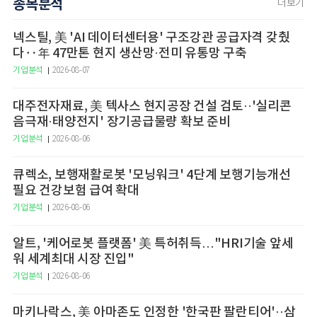
종목분석
더보기
넥스틸, 美 'AI 데이터센터용' 구조강관 공급자격 갖췄
다‥年 47만톤 현지 생산망·전미 유통망 구축
기업분석
2026-08-07
대주전자재료, 美 텍사스 현지공장 건설 검토··'실리콘
음극재·태양전지' 장기공급물량 확보 준비
기업분석
2026-08-06
큐렉소, 보행재활로봇 '모닝워크' 4단계 보행기능개선
필요 건강보험 급여 확대
기업분석
2026-08-06
알트, '케어로봇 플랫폼' 美 특허취득…"HRI기술 앞세
워 세계최대 시장 진입"
기업분석
2026-08-06
마키나락스, 美 아마존도 인정한 '한국판 팔란티어'··삼