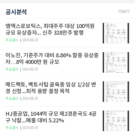
공시분석
더보기
엠엑스로보틱스, 최대주주 대상 100억원
규모 유상증자... 신주 328만주 발행
주요공시
2026-08-07
이노진, 기준주가 대비 8.86% 할증 유상증
자…8억 4000만 원 규모
주요공시
2026-08-07
메드팩토, 백토서팁 골육종 임상 1/2상 변
경 신청...최적 용량 결정 목적
주요공시
2026-08-07
HJ중공업, 1044억 규모 제2경춘국도 4공
구 낙찰...매출 대비 5.22%
주요공시
2026-08-07