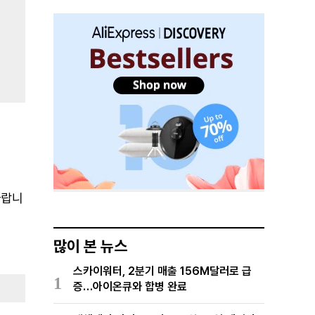
바랍니
많이 본 뉴스
스카이워터, 2분기 매출 156M달러로 급
1
증…아이온큐와 합병 완료