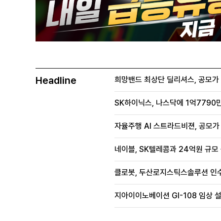
Headline
희망밴드 최상단 딜리셔스, 공모가 70
SK하이닉스, 나스닥에 1억7790만
자율주행 AI 스트라드비젼, 공모가 1
네이블, SK텔레콤과 24억원 규모
클로봇, 두산로지스틱스솔루션 인수
지아이이노베이션 GI-108 임상 설