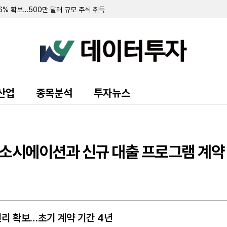
.6% 확보…500만 달러 규모 주식 취득
러 규모 우선주 환매 및 보통주 전환 계약 체결
 94.3% 확보
 7.8% 확보
 순손실 151만 달러…워런트 행사로 446만 달러 조달
규모 주주 등록 및 매각 추진
랜드 매각 완료 후 '이페트로반' 중심 희귀질환 치료제 개발 집중
주식 8만 5000주 장내 매수…지분율 13.9%로 확대
 10.7%로 축소…최근 6일간 16만여 주 장내 매도
산업
종목분석
투자뉴스
55만 달러…자금조달로 현금 2억 3210만 달러 확보
영해 2분기 순손실 1427만 달러 기록
70만 달러 기록…가상자산 평가이익에 흑자 전환
 9371주 발행
만 달러 기록…전년비 24% 증가
어소시에이션과 신규 대출 프로그램 계약
출 채권 457만 달러로 감소…대출 조건 조정액은 412만 달러
만 달러 기록…가상자산 평가손실 영향
소에도 매출총이익률 32.4%로 대폭 개선
 규모 선순위 전환사채 발행 완료
 주식 및 전환사채 매각
권리 확보…초기 계약 기간 4년