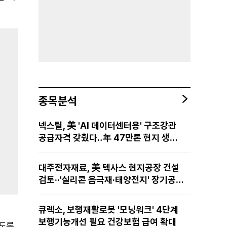
종목분석
넥스틸, 美 'AI 데이터센터용' 구조강관
공급자격 갖췄다‥年 47만톤 현지 생산
망·전미 유통망 구축
대주전자재료, 美 텍사스 현지공장 건설
검토··'실리콘 음극재·태양전지' 장기공급
물량 확보 준비
큐렉소, 보행재활로봇 '모닝워크' 4단계
보행기능개선 필요 건강보험 급여 확대
있도록