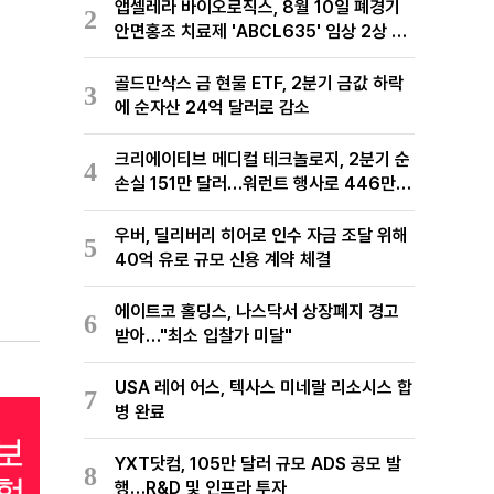
앱셀레라 바이오로직스, 8월 10일 폐경기
2
안면홍조 치료제 'ABCL635' 임상 2상 결
과 발표
골드만삭스 금 현물 ETF, 2분기 금값 하락
3
에 순자산 24억 달러로 감소
크리에이티브 메디컬 테크놀로지, 2분기 순
4
손실 151만 달러…워런트 행사로 446만
달러 조달
우버, 딜리버리 히어로 인수 자금 조달 위해
5
40억 유로 규모 신용 계약 체결
에이트코 홀딩스, 나스닥서 상장폐지 경고
6
받아…"최소 입찰가 미달"
USA 레어 어스, 텍사스 미네랄 리소시스 합
7
병 완료
YXT닷컴, 105만 달러 규모 ADS 공모 발
8
행…R&D 및 인프라 투자