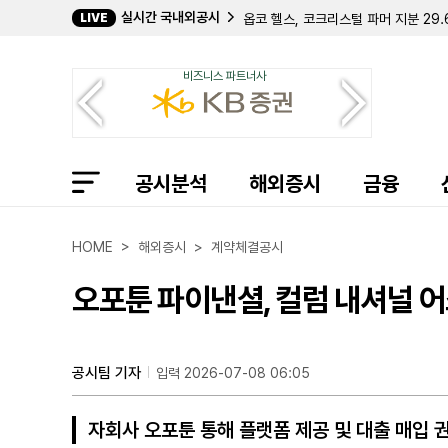
실시간 국내외공시
LIVE
옵코 헬스, 코크리스털 파머 지분 29
바탈리언 오일, 젠 IV와 1900만 달
데이비드 E. 라자르, 퀀텀 사이버 지분
비즈니스 파트너사
캐로네이드 캐피탈, 칸나에 홀딩스 지분
크리에이티브 메디컬 테크놀로지, 2분기
바이오스템 테크놀로지스, 357만 주 
컴벌랜드 파머슈티컬스, 아포텍스에 브
필립 프로스트 박사, 코크리스털 파머 
공시분석
길데 헬스케어, 숄더 이노베이션스 지분
해외증시
금융
임믹스 바이오파머, 2분기 순손실 11
자이어 테라퓨틱스, 컬젠 합병 소급 반
에이트코 홀딩스, 2분기 순이익 17
HOME > 해외증시 > 계약체결공시
볼리션RX, 린드 글로벌에 보통주 77만
인디 세미컨덕터, 2분기 매출 6400
오포툰 파이낸셜, 컬럼 내셔널 
퍼스트 노던 커뮤니티 뱅코프, 부실 대
샤프링크, 2분기 순손실 3억 9427
엑스피언360, 2분기 매출 32% 감
인디 세미컨덕터, 1억 7050만 달러
공시팀 기자
입력 2026-07-08 06:05
머드릭 캐피탈, 버티컬 에어로스페이스
자회사 오포툰 통해 플랫폼 제공 및 대출 매입 