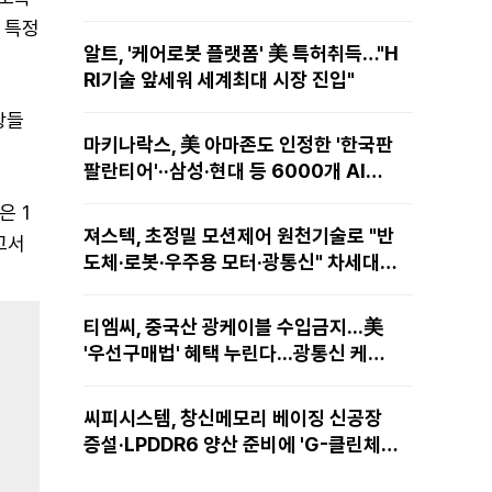
 특정
알트, '케어로봇 플랫폼' 美 특허취득…"H
RI기술 앞세워 세계최대 시장 진입"
항들
마키나락스, 美 아마존도 인정한 '한국판
팔란티어'··삼성·현대 등 6000개 AI모
델 현장적용
은 1
져스텍, 초정밀 모션제어 원천기술로 "반
고서
도체·로봇·우주용 모터·광통신" 차세대
성장동력 재편
티엠씨, 중국산 광케이블 수입금지...美
'우선구매법' 혜택 누린다...광통신 케이
블 현지 생산
씨피시스템, 창신메모리 베이징 신공장
증설·LPDDR6 양산 준비에 'G-클린체
인' 공급 확대노린다