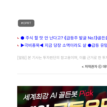
#OPRT
● 주식 할 맛 안 난다고? 《급등주 발굴 No.1》골
▶극비종목◀ 지금 당장 소액이라도 살 ●급등 유망주
[알림] 본 기사는 투자판단의 참고용이며, 이를 근거로 한 
< 저작권자 ⓒ 데