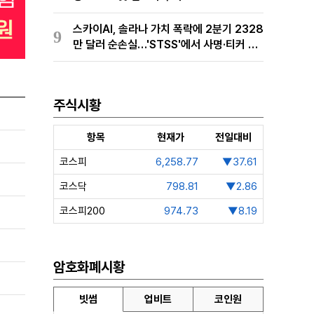
스카이AI, 솔라나 가치 폭락에 2분기 2328
9
만 달러 순손실…'STSS'에서 사명·티커 변
경 완료
주식시황
항목
현재가
전일대비
코스피
6,258.77
▼37.61
코스닥
798.81
▼2.86
코스피200
974.73
▼8.19
암호화폐시황
빗썸
업비트
코인원