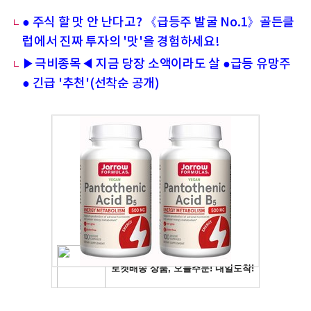
● 주식 할 맛 안 난다고? 《급등주 발굴 No.1》골든클
럽에서 진짜 투자의 '맛'을 경험하세요!
▶극비종목◀ 지금 당장 소액이라도 살 ●급등 유망주
● 긴급 '추천'(선착순 공개)