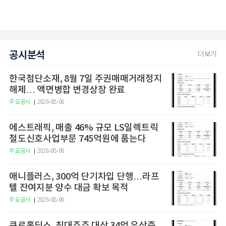
공시분석
더보기
한국첨단소재, 8월 7일 주권매매거래정지
해제… 액면병합 변경상장 완료
주요공시
2026-08-06
에스트래픽, 매출 46% 규모 LS일렉트릭
철도신호사업부문 745억원에 품는다
주요공시
2026-08-06
애니플러스, 300억 단기차입 단행…라프
텔 잔여지분 양수 대금 확보 목적
주요공시
2026-08-06
큐로홀딩스, 최대주주 대상 34억 유상증