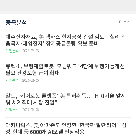
종목분석
더보기
대주전자재료, 美 텍사스 현지공장 건설 검토··'실리콘
음극재·태양전지' 장기공급물량 확보 준비
기업분석
2026-08-06
큐렉소, 보행재활로봇 '모닝워크' 4단계 보행기능개선
필요 건강보험 급여 확대
기업분석
2026-08-06
알트, '케어로봇 플랫폼' 美 특허취득…"HRI기술 앞세
워 세계최대 시장 진입"
기업분석
2026-08-06
마키나락스, 美 아마존도 인정한 '한국판 팔란티어'··삼
성·현대 등 6000개 AI모델 현장적용