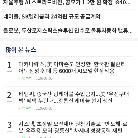
자율주행 AI 스트라드비젼, 공모가 1.2만 원 확정 ‘840억 수혈’
네이블, SK텔레콤과 24억원 규모 공급계약
클로봇, 두산로지스틱스솔루션 인수로 물류자동화 밸류체인 확장 추진 - IBK투자증권
많이 본 뉴스
1
마키나락스, 美 아마존도 인정한 '한국판 팔란티
어'··삼성·현대 등 6000개 AI모델 현장적용
기업분석
2026-08-06
2
티엠씨, 중국산 광케이블 수입금지...美 '우선구매
법' 혜택 누린다...광통신 케이블 현지 생산
기업분석
2026-08-05
3
져스텍, 초정밀 모션제어 원천기술로 "반도체·로
봇·우주용 모터·광통신" 차세대 성장동력 재편