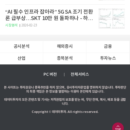
“AI 필수 인프라 잡아라” 5G SA 조기 전환
론 급부상…SKT 10만 원 돌파하나 - 하나
증권
시장분석
2026-02-23
공시분석
해외증시
금융
산업
종목분석
투자뉴스
PC 버전
전체서비스
본 사이트는 투자권유나 종목추천을 하지 않으며, 유사투자자문업을 영위하지 않습니다. 투자판단
의 최종 책임은 본 정보를 열람하는 이용자 본인에게 있습니다.
데이터투자의 모든 콘텐츠 및 기사는 저작권법의 보호를 받는 바, 무단 전재, 복사, 배포 등을 금합
니다.
Copyright © 데이터투자. All rights reserved.