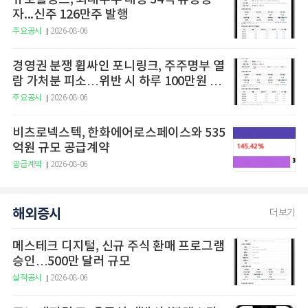
자...신주 126만주 발행
주요공시
2026-08-06
경영권 분쟁 휩싸인 포니링크, 주주명부 열
람 가처분 피소…위반 시 하루 100만원 청
구
주요공시
2026-08-06
비츠로넥스텍, 한화에어로스페이스와 535
억원 규모 공급계약
공급계약
2026-08-06
해외증시
더보기
메스테크 디지털, 신규 주식 환매 프로그램
승인…500만 달러 규모
실적공시
2026-08-06