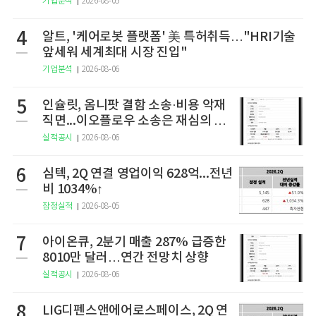
기업분석
2026-08-05
4
알트, '케어로봇 플랫폼' 美 특허취득…"HRI기술
앞세워 세계최대 시장 진입"
기업분석
2026-08-06
5
인슐릿, 옴니팟 결함 소송·비용 악재
직면...이오플로우 소송은 재심의 청
구
실적공시
2026-08-06
6
심텍, 2Q 연결 영업이익 628억...전년
비 1034%↑
잠정실적
2026-08-05
7
아이온큐, 2분기 매출 287% 급증한
8010만 달러…연간 전망치 상향
실적공시
2026-08-06
8
LIG디펜스앤에어로스페이스, 2Q 연