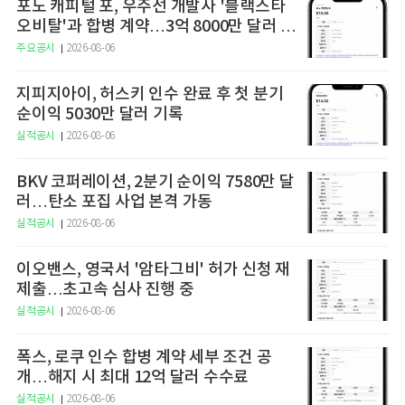
포노 캐피털 포, 우주선 개발사 '블랙스타
오비탈'과 합병 계약…3억 8000만 달러 가
치 평가
주요공시
2026-08-06
지피지아이, 허스키 인수 완료 후 첫 분기
순이익 5030만 달러 기록
실적공시
2026-08-06
BKV 코퍼레이션, 2분기 순이익 7580만 달
러…탄소 포집 사업 본격 가동
실적공시
2026-08-06
이오밴스, 영국서 '암타그비' 허가 신청 재
제출…초고속 심사 진행 중
실적공시
2026-08-06
폭스, 로쿠 인수 합병 계약 세부 조건 공
개…해지 시 최대 12억 달러 수수료
실적공시
2026-08-06