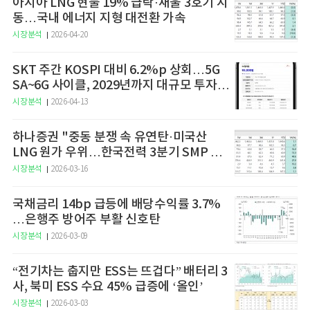
아시아 LNG 현물 19% 급락·새울 3호기 시
동…국내 에너지 지형 대전환 가속
시장분석
2026-04-20
SKT 주간 KOSPI 대비 6.2%p 상회…5G
SA~6G 사이클, 2029년까지 대규모 투자
예고
시장분석
2026-04-13
하나증권 "중동 분쟁 속 유연탄·미국산
LNG 원가 우위…한국전력 3분기 SMP 상
승 전망"
시장분석
2026-03-16
국채금리 14bp 급등에 배당수익률 3.7%
…은행주 방어주 부활 신호탄
시장분석
2026-03-09
“전기차는 춥지만 ESS는 뜨겁다” 배터리 3
사, 북미 ESS 수요 45% 급증에 ‘올인’
시장분석
2026-03-03