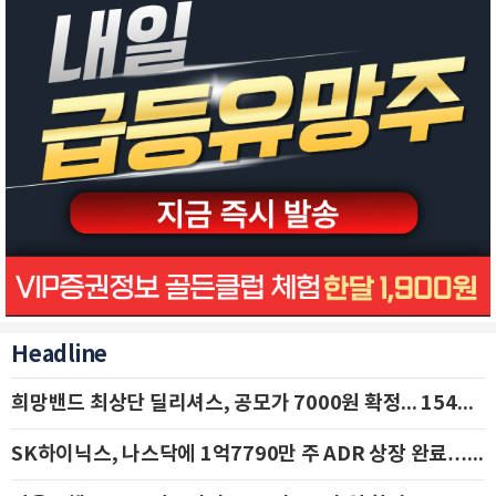
Headline
희망밴드 최상단 딜리셔스, 공모가 7000원 확정... 154억 규모 IPO 돌입
SK하이닉스, 나스닥에 1억7790만 주 ADR 상장 완료…29일 국내 추가 상장