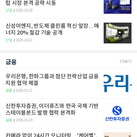
럽 시장 본격 공략 시동
산업
2025-10-30
신성이엔지, 반도체 클린룸 혁신 앞장…에
너지 20% 절감 기술 공개
산업
2025-10-21
금융
더보기
우리은행, 한화그룹과 첨단 전략산업 금융
지원 협약 체결
금융
2026-01-22
신한투자증권, 이더퓨즈와 한국 국채 기반
스테이블본드 발행 협력 본격화
금융
2026-01-20
카메라 없이 24시간 모니터링…'케어벨',