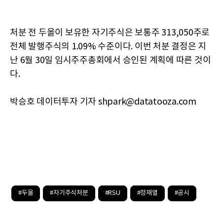
처분 전 두올이 보유한 자기주식은 보통주 313,050주로
전체 발행주식의 1.09% 수준이다. 이번 처분 결정은 지
난 6월 30일 임시주주총회에서 승인된 계획에 따른 것이
다.
박승호 데이터투자 기자 shpark@datatooza.com
#두올
#자기주식처분
#RSU
#정재열
#공시