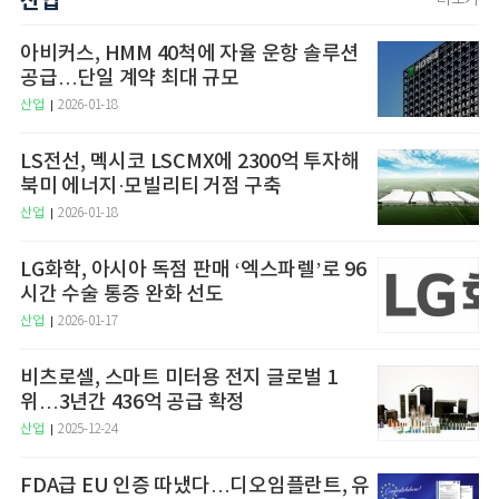
산업
더보기
아비커스, HMM 40척에 자율 운항 솔루션
공급…단일 계약 최대 규모
산업
2026-01-18
LS전선, 멕시코 LSCMX에 2300억 투자해
북미 에너지·모빌리티 거점 구축
산업
2026-01-18
LG화학, 아시아 독점 판매 ‘엑스파렐’로 96
시간 수술 통증 완화 선도
산업
2026-01-17
비츠로셀, 스마트 미터용 전지 글로벌 1
위…3년간 436억 공급 확정
산업
2025-12-24
FDA급 EU 인증 따냈다…디오임플란트, 유