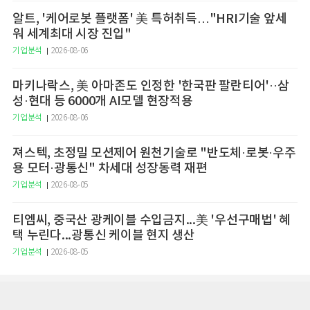
알트, '케어로봇 플랫폼' 美 특허취득…"HRI기술 앞세
워 세계최대 시장 진입"
기업분석
2026-08-06
마키나락스, 美 아마존도 인정한 '한국판 팔란티어'··삼
성·현대 등 6000개 AI모델 현장적용
기업분석
2026-08-06
져스텍, 초정밀 모션제어 원천기술로 "반도체·로봇·우주
용 모터·광통신" 차세대 성장동력 재편
기업분석
2026-08-05
티엠씨, 중국산 광케이블 수입금지...美 '우선구매법' 혜
택 누린다...광통신 케이블 현지 생산
기업분석
2026-08-05