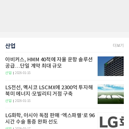
산업
더보기
아비커스, HMM 40척에 자율 운항 솔루션
공급…단일 계약 최대 규모
산업
2026-01-18
LS전선, 멕시코 LSCMX에 2300억 투자해
북미 에너지·모빌리티 거점 구축
산업
2026-01-18
LG화학, 아시아 독점 판매 ‘엑스파렐’로 96
시간 수술 통증 완화 선도
산업
2026-01-17