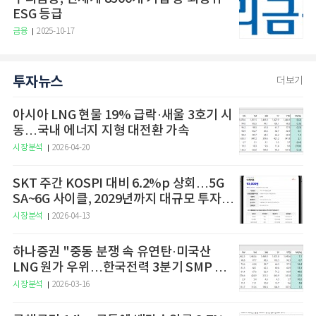
ESG 등급
금융
2025-10-17
투자뉴스
더보기
아시아 LNG 현물 19% 급락·새울 3호기 시
동…국내 에너지 지형 대전환 가속
시장분석
2026-04-20
SKT 주간 KOSPI 대비 6.2%p 상회…5G
SA~6G 사이클, 2029년까지 대규모 투자
예고
시장분석
2026-04-13
하나증권 "중동 분쟁 속 유연탄·미국산
LNG 원가 우위…한국전력 3분기 SMP 상
승 전망"
시장분석
2026-03-16