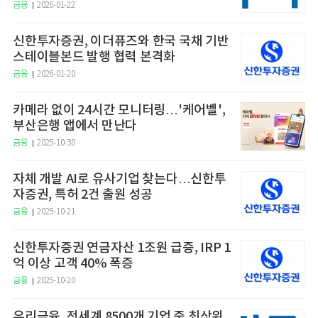
금융
2026-01-22
신한투자증권, 이더퓨즈와 한국 국채 기반
스테이블본드 발행 협력 본격화
금융
2026-01-20
카메라 없이 24시간 모니터링…'케어벨',
부산은행 앱에서 만난다
금융
2025-10-30
자체 개발 AI로 유사기업 찾는다…신한투
자증권, 특허 2건 출원 성공
금융
2025-10-21
신한투자증권 연금자산 1조원 급증, IRP 1
억 이상 고객 40% 폭증
금융
2025-10-20
우리금융, 전세계 8500개 기업 중 최상위