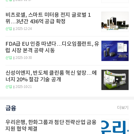
비츠로셀, 스마트 미터용 전지 글로벌 1
위…3년간 436억 공급 확정
산업
2025-12-24
FDA급 EU 인증 따냈다…디오임플란트, 유
럽 시장 본격 공략 시동
산업
2025-10-30
신성이엔지, 반도체 클린룸 혁신 앞장…에
너지 20% 절감 기술 공개
산업
2025-10-21
금융
더보기
우리은행, 한화그룹과 첨단 전략산업 금융
지원 협약 체결