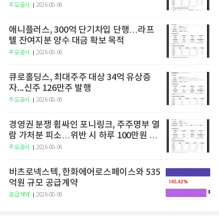
주요공시
2026-08-06
애니플러스, 300억 단기차입 단행…라프
텔 잔여지분 양수 대금 확보 목적
주요공시
2026-08-06
큐로홀딩스, 최대주주 대상 34억 유상증
자...신주 126만주 발행
주요공시
2026-08-06
경영권 분쟁 휩싸인 포니링크, 주주명부 열
람 가처분 피소…위반 시 하루 100만원 청
구
주요공시
2026-08-06
비츠로넥스텍, 한화에어로스페이스와 535
억원 규모 공급계약
공급계약
2026-08-06