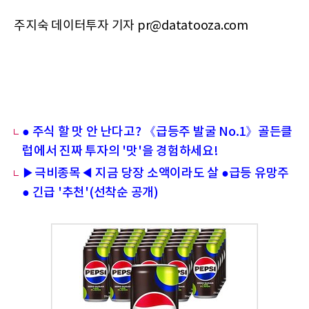
주지숙 데이터투자 기자 pr@datatooza.com
● 주식 할 맛 안 난다고? 《급등주 발굴 No.1》골든클
럽에서 진짜 투자의 '맛'을 경험하세요!
▶극비종목◀ 지금 당장 소액이라도 살 ●급등 유망주
● 긴급 '추천'(선착순 공개)