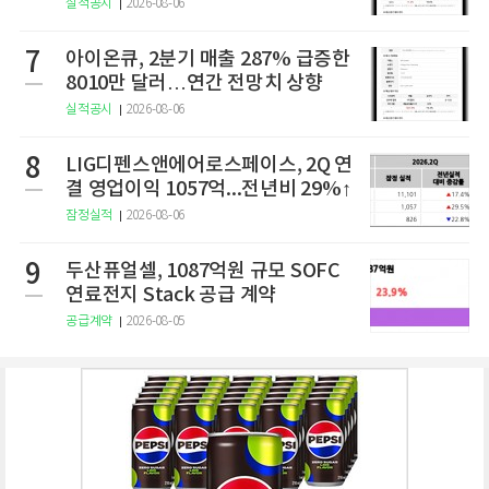
구
실적공시
2026-08-06
7
아이온큐, 2분기 매출 287% 급증한
8010만 달러…연간 전망치 상향
실적공시
2026-08-06
8
LIG디펜스앤에어로스페이스, 2Q 연
결 영업이익 1057억...전년비 29%↑
잠정실적
2026-08-06
9
두산퓨얼셀, 1087억원 규모 SOFC
연료전지 Stack 공급 계약
공급계약
2026-08-05