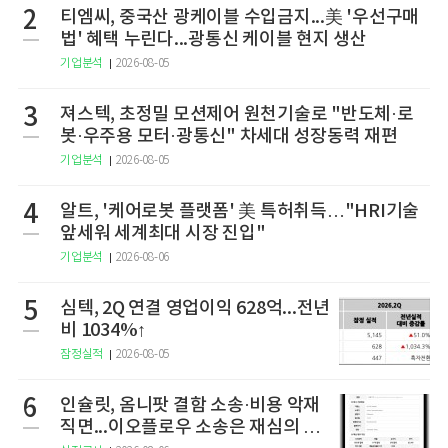
2
티엠씨, 중국산 광케이블 수입금지...美 '우선구매
법' 혜택 누린다...광통신 케이블 현지 생산
기업분석
2026-08-05
3
져스텍, 초정밀 모션제어 원천기술로 "반도체·로
봇·우주용 모터·광통신" 차세대 성장동력 재편
기업분석
2026-08-05
4
알트, '케어로봇 플랫폼' 美 특허취득…"HRI기술
앞세워 세계최대 시장 진입"
기업분석
2026-08-06
5
심텍, 2Q 연결 영업이익 628억...전년
비 1034%↑
잠정실적
2026-08-05
6
인슐릿, 옴니팟 결함 소송·비용 악재
직면...이오플로우 소송은 재심의 청