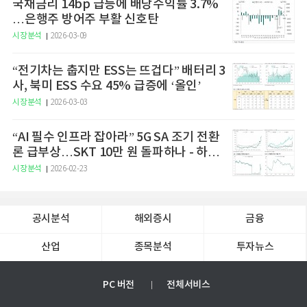
국채금리 14bp 급등에 배당수익률 3.7%
…은행주 방어주 부활 신호탄
시장분석
2026-03-09
“전기차는 춥지만 ESS는 뜨겁다” 배터리 3
사, 북미 ESS 수요 45% 급증에 ‘올인’
시장분석
2026-03-03
“AI 필수 인프라 잡아라” 5G SA 조기 전환
론 급부상…SKT 10만 원 돌파하나 - 하나
증권
시장분석
2026-02-23
공시분석
해외증시
금융
산업
종목분석
투자뉴스
PC 버전
전체서비스