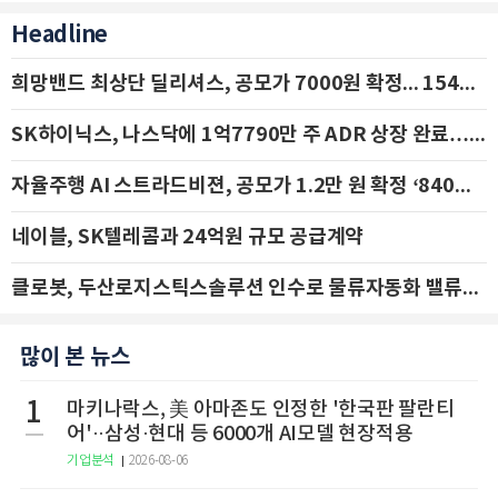
Headline
희망밴드 최상단 딜리셔스, 공모가 7000원 확정... 154억 규모 IPO 돌입
SK하이닉스, 나스닥에 1억7790만 주 ADR 상장 완료…29일 국내 추가 상장
자율주행 AI 스트라드비젼, 공모가 1.2만 원 확정 ‘840억 수혈’
네이블, SK텔레콤과 24억원 규모 공급계약
클로봇, 두산로지스틱스솔루션 인수로 물류자동화 밸류체인 확장 추진 - IBK투자증권
많이 본 뉴스
1
마키나락스, 美 아마존도 인정한 '한국판 팔란티
어'··삼성·현대 등 6000개 AI모델 현장적용
기업분석
2026-08-06