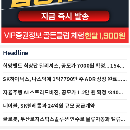
Headline
희망밴드 최상단 딜리셔스, 공모가 7000원 확정... 154억 규모 IPO 돌입
SK하이닉스, 나스닥에 1억7790만 주 ADR 상장 완료…29일 국내 추가 상장
자율주행 AI 스트라드비젼, 공모가 1.2만 원 확정 ‘840억 수혈’
네이블, SK텔레콤과 24억원 규모 공급계약
클로봇, 두산로지스틱스솔루션 인수로 물류자동화 밸류체인 확장 추진 - IBK투자증권