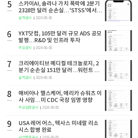
5
스카이AI, 솔라나 가치 폭락에 2분기
2328만 달러 순손실…'STSS'에서
사명·티커 변경 완료
실적공시
2026-08-08
6
YXT닷컴, 105만 달러 규모 ADS 공모
발행…R&D 및 인프라 투자
주요공시
2026-08-08
7
크리에이티브 메디컬 테크놀로지, 2
분기 순손실 151만 달러…워런트 행
사로 446만 달러 조달
실적공시
2026-08-08
8
애비아나 헬스케어, 에리카 슈워츠 이
사 사임…미 CDC 국장 임명 영향
주요임원공시
2026-08-08
9
USA 레어 어스, 텍사스 미네랄 리소
시스 합병 완료
사업발표공시
2026-08-08