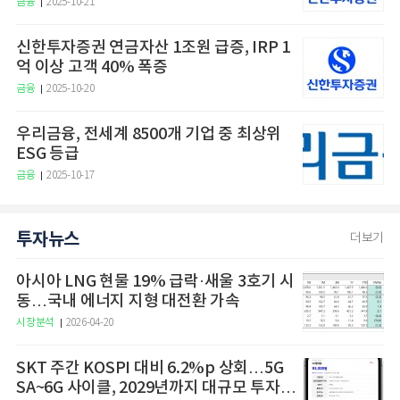
금융
2025-10-21
신한투자증권 연금자산 1조원 급증, IRP 1
억 이상 고객 40% 폭증
금융
2025-10-20
우리금융, 전세계 8500개 기업 중 최상위
ESG 등급
금융
2025-10-17
투자뉴스
더보기
아시아 LNG 현물 19% 급락·새울 3호기 시
동…국내 에너지 지형 대전환 가속
시장분석
2026-04-20
SKT 주간 KOSPI 대비 6.2%p 상회…5G
SA~6G 사이클, 2029년까지 대규모 투자