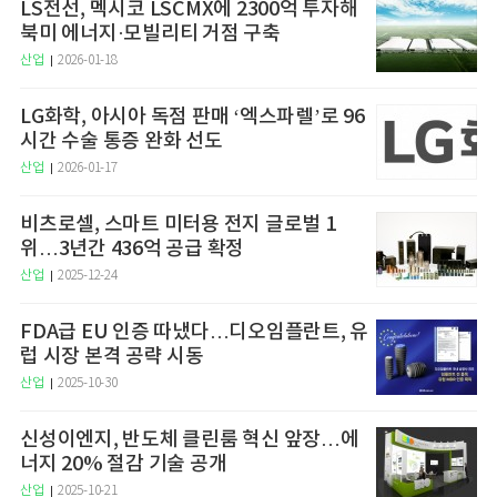
LS전선, 멕시코 LSCMX에 2300억 투자해
북미 에너지·모빌리티 거점 구축
산업
2026-01-18
LG화학, 아시아 독점 판매 ‘엑스파렐’로 96
시간 수술 통증 완화 선도
산업
2026-01-17
비츠로셀, 스마트 미터용 전지 글로벌 1
위…3년간 436억 공급 확정
산업
2025-12-24
FDA급 EU 인증 따냈다…디오임플란트, 유
럽 시장 본격 공략 시동
산업
2025-10-30
신성이엔지, 반도체 클린룸 혁신 앞장…에
너지 20% 절감 기술 공개
산업
2025-10-21