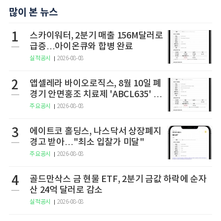
많이 본 뉴스
1
스카이워터, 2분기 매출 156M달러로
급증…아이온큐와 합병 완료
실적공시
2026-08-08
2
앱셀레라 바이오로직스, 8월 10일 폐
경기 안면홍조 치료제 'ABCL635' 임
상 2상 결과 발표
주요공시
2026-08-08
3
에이트코 홀딩스, 나스닥서 상장폐지
경고 받아…"최소 입찰가 미달"
주요공시
2026-08-08
4
골드만삭스 금 현물 ETF, 2분기 금값 하락에 순자
산 24억 달러로 감소
실적공시
2026-08-08