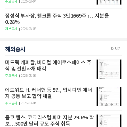
주요공시
2026-08-07
정성식 부사장, 웰크론 주식 3만1669주 ↑…지분율
0.28%
지분공시
2026-08-07
해외증시
더보기
머드릭 캐피탈, 버티컬 에어로스페이스 주
식 및 전환사채 매각
주요공시
2026-08-08
에드워드 H. 커너핸 등 5인, 업시디언 에너
지 공동 보고 협약 체결
주요공시
2026-08-08
옵코 헬스, 코크리스털 파머 지분 29.6% 확
보…500만 달러 규모 주식 취득