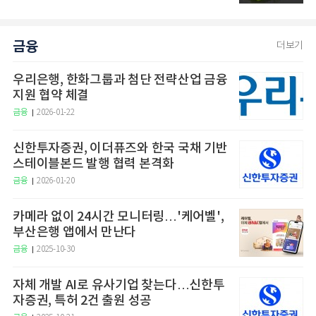
금융
더보기
우리은행, 한화그룹과 첨단 전략산업 금융
지원 협약 체결
금융
2026-01-22
신한투자증권, 이더퓨즈와 한국 국채 기반
스테이블본드 발행 협력 본격화
금융
2026-01-20
카메라 없이 24시간 모니터링…'케어벨',
부산은행 앱에서 만난다
금융
2025-10-30
자체 개발 AI로 유사기업 찾는다…신한투
자증권, 특허 2건 출원 성공