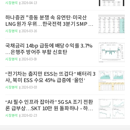
예고
시장분석
2026-04-13
하나증권 "중동 분쟁 속 유연탄·미국산
LNG 원가 우위…한국전력 3분기 SMP 상
승 전망"
시장분석
2026-03-16
국채금리 14bp 급등에 배당수익률 3.7%
…은행주 방어주 부활 신호탄
시장분석
2026-03-09
“전기차는 춥지만 ESS는 뜨겁다” 배터리 3
사, 북미 ESS 수요 45% 급증에 ‘올인’
시장분석
2026-03-03
“AI 필수 인프라 잡아라” 5G SA 조기 전환
론 급부상…SKT 10만 원 돌파하나 - 하나
증권
시장분석
2026-02-23