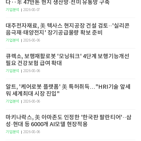
다‥年 47만톤 현지 생산망·전미 유통망 구축
기업분석
2026-08-07
대주전자재료, 美 텍사스 현지공장 건설 검토··'실리콘
음극재·태양전지' 장기공급물량 확보 준비
기업분석
2026-08-06
큐렉소, 보행재활로봇 '모닝워크' 4단계 보행기능개선
필요 건강보험 급여 확대
기업분석
2026-08-06
알트, '케어로봇 플랫폼' 美 특허취득…"HRI기술 앞세
워 세계최대 시장 진입"
기업분석
2026-08-06
마키나락스, 美 아마존도 인정한 '한국판 팔란티어'··삼
성·현대 등 6000개 AI모델 현장적용
기업분석
2026-08-06