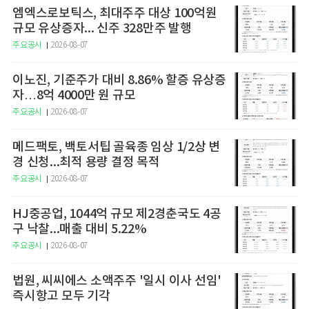
엠엑스로보틱스, 최대주주 대상 100억원
규모 유상증자... 신주 328만주 발행
주요공시
2026-08-07
이노진, 기준주가 대비 8.86% 할증 유상증
자…8억 4000만 원 규모
주요공시
2026-08-07
메드팩토, 백토서팁 골육종 임상 1/2상 변
경 신청...최적 용량 결정 목적
주요공시
2026-08-07
HJ중공업, 1044억 규모 제2경춘국도 4공
구 낙찰...매출 대비 5.22%
주요공시
2026-08-07
법원, 씨씨에스 소액주주 '일시 이사 선임'
즉시항고 모두 기각