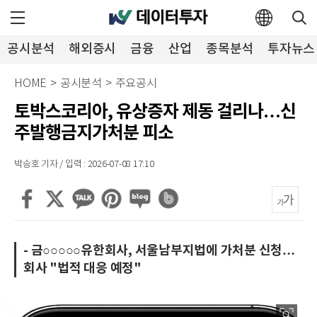
공시분석
해외증시
금융
산업
종목분석
투자뉴스
HOME
>
공시분석
>
주요공시
토박스코리아, 유상증자 제동 걸리나…신
주발행금지가처분 피소
박승호 기자 / 입력 : 2026-07-08 17:10
- 금○○○○○유한회사, 서울남부지법에 가처분 신청…
회사 "법적 대응 예정"