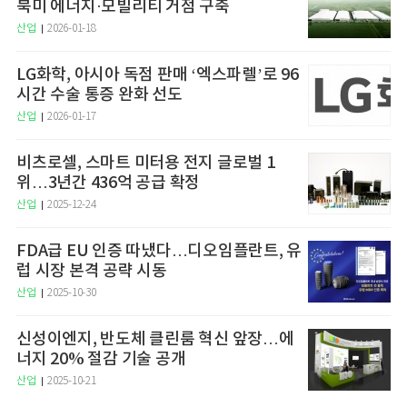
북미 에너지·모빌리티 거점 구축
산업
2026-01-18
LG화학, 아시아 독점 판매 ‘엑스파렐’로 96
시간 수술 통증 완화 선도
산업
2026-01-17
비츠로셀, 스마트 미터용 전지 글로벌 1
위…3년간 436억 공급 확정
산업
2025-12-24
FDA급 EU 인증 따냈다…디오임플란트, 유
럽 시장 본격 공략 시동
산업
2025-10-30
신성이엔지, 반도체 클린룸 혁신 앞장…에
너지 20% 절감 기술 공개
산업
2025-10-21