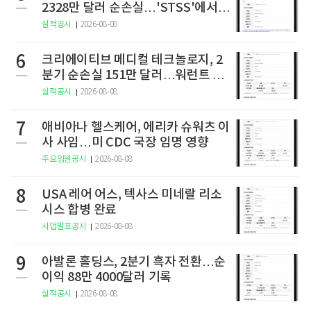
2328만 달러 순손실…'STSS'에서
사명·티커 변경 완료
실적공시
2026-08-08
6
크리에이티브 메디컬 테크놀로지, 2
분기 순손실 151만 달러…워런트 행
사로 446만 달러 조달
실적공시
2026-08-08
7
애비아나 헬스케어, 에리카 슈워츠 이
사 사임…미 CDC 국장 임명 영향
주요임원공시
2026-08-08
8
USA 레어 어스, 텍사스 미네랄 리소
시스 합병 완료
사업발표공시
2026-08-08
9
아발론 홀딩스, 2분기 흑자 전환…순
이익 88만 4000달러 기록
실적공시
2026-08-08