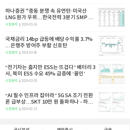
하나증권 "중동 분쟁 속 유연탄·미국산
LNG 원가 우위…한국전력 3분기 SMP 상
승 전망"
시장분석
2026-03-16
국채금리 14bp 급등에 배당수익률 3.7%
…은행주 방어주 부활 신호탄
시장분석
2026-03-09
“전기차는 춥지만 ESS는 뜨겁다” 배터리 3
사, 북미 ESS 수요 45% 급증에 ‘올인’
시장분석
2026-03-03
“AI 필수 인프라 잡아라” 5G SA 조기 전환
론 급부상…SKT 10만 원 돌파하나 - 하나
증권
시장분석
2026-02-23