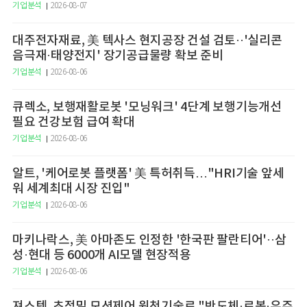
기업분석
2026-08-07
대주전자재료, 美 텍사스 현지공장 건설 검토··'실리콘
음극재·태양전지' 장기공급물량 확보 준비
기업분석
2026-08-06
큐렉소, 보행재활로봇 '모닝워크' 4단계 보행기능개선
필요 건강보험 급여 확대
기업분석
2026-08-06
알트, '케어로봇 플랫폼' 美 특허취득…"HRI기술 앞세
워 세계최대 시장 진입"
기업분석
2026-08-06
마키나락스, 美 아마존도 인정한 '한국판 팔란티어'··삼
성·현대 등 6000개 AI모델 현장적용
기업분석
2026-08-06
져스텍, 초정밀 모션제어 원천기술로 "반도체·로봇·우주