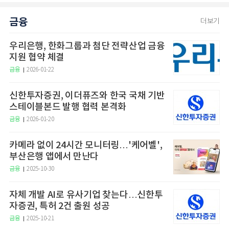
금융
더보기
우리은행, 한화그룹과 첨단 전략산업 금융
지원 협약 체결
금융
2026-01-22
신한투자증권, 이더퓨즈와 한국 국채 기반
스테이블본드 발행 협력 본격화
금융
2026-01-20
카메라 없이 24시간 모니터링…'케어벨',
부산은행 앱에서 만난다
금융
2025-10-30
자체 개발 AI로 유사기업 찾는다…신한투
자증권, 특허 2건 출원 성공
금융
2025-10-21