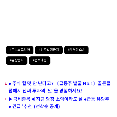
#토박스코리아
#신주발행금지
#가처분소송
#유상증자
#법적대응
● 주식 할 맛 안 난다고? 《급등주 발굴 No.1》골든클
럽에서 진짜 투자의 '맛'을 경험하세요!
▶극비종목◀ 지금 당장 소액이라도 살 ●급등 유망주
● 긴급 '추천'(선착순 공개)