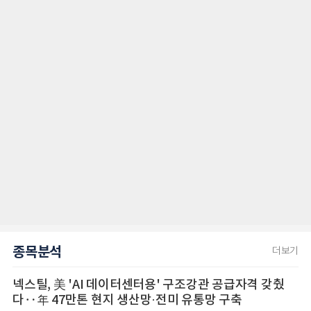
종목분석
더보기
넥스틸, 美 'AI 데이터센터용' 구조강관 공급자격 갖췄
다‥年 47만톤 현지 생산망·전미 유통망 구축