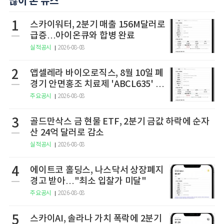
많이 본 뉴스
1
스카이워터, 2분기 매출 156M달러로
급증…아이온큐와 합병 완료
실적공시
2026-08-08
2
앱셀레라 바이오로직스, 8월 10일 폐
경기 안면홍조 치료제 'ABCL635' 임
상 2상 결과 발표
주요공시
2026-08-08
3
골드만삭스 금 현물 ETF, 2분기 금값 하락에 순자
산 24억 달러로 감소
실적공시
2026-08-08
4
에이트코 홀딩스, 나스닥서 상장폐지
경고 받아…"최소 입찰가 미달"
주요공시
2026-08-08
5
스카이AI, 솔라나 가치 폭락에 2분기