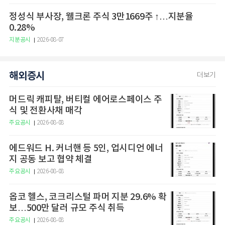
정성식 부사장, 웰크론 주식 3만1669주 ↑…지분율
0.28%
지분공시
2026-08-07
해외증시
더보기
머드릭 캐피탈, 버티컬 에어로스페이스 주
식 및 전환사채 매각
주요공시
2026-08-08
에드워드 H. 커너핸 등 5인, 업시디언 에너
지 공동 보고 협약 체결
주요공시
2026-08-08
옵코 헬스, 코크리스털 파머 지분 29.6% 확
보…500만 달러 규모 주식 취득
주요공시
2026-08-08