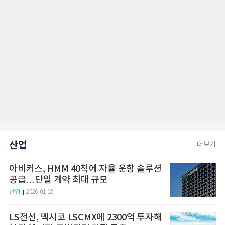
산업
더보기
아비커스, HMM 40척에 자율 운항 솔루션
공급…단일 계약 최대 규모
산업
2026-01-18
LS전선, 멕시코 LSCMX에 2300억 투자해