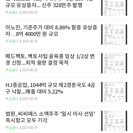
규모 유상증자... 신주 328만주 발행
주요공시
2026-08-07
이노진, 기준주가 대비 8.86% 할증 유상증
자…8억 4000만 원 규모
주요공시
2026-08-07
메드팩토, 백토서팁 골육종 임상 1/2상 변
경 신청...최적 용량 결정 목적
주요공시
2026-08-07
HJ중공업, 1044억 규모 제2경춘국도 4공
구 낙찰...매출 대비 5.22%
주요공시
2026-08-07
법원, 씨씨에스 소액주주 '일시 이사 선임'
즉시항고 모두 기각
주요공시
2026-08-07