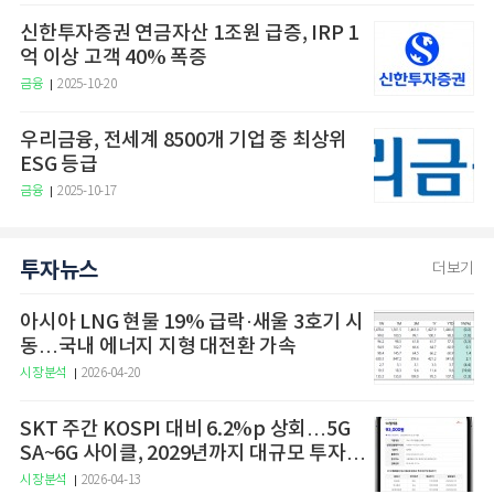
신한투자증권 연금자산 1조원 급증, IRP 1
억 이상 고객 40% 폭증
금융
2025-10-20
우리금융, 전세계 8500개 기업 중 최상위
ESG 등급
금융
2025-10-17
투자뉴스
더보기
아시아 LNG 현물 19% 급락·새울 3호기 시
동…국내 에너지 지형 대전환 가속
시장분석
2026-04-20
SKT 주간 KOSPI 대비 6.2%p 상회…5G
SA~6G 사이클, 2029년까지 대규모 투자
예고
시장분석
2026-04-13