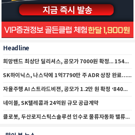
Headline
희망밴드 최상단 딜리셔스, 공모가 7000원 확정... 154억 규모 IPO 돌입
SK하이닉스, 나스닥에 1억7790만 주 ADR 상장 완료…29일 국내 추가 상장
자율주행 AI 스트라드비젼, 공모가 1.2만 원 확정 ‘840억 수혈’
네이블, SK텔레콤과 24억원 규모 공급계약
클로봇, 두산로지스틱스솔루션 인수로 물류자동화 밸류체인 확장 추진 - IBK투자증권