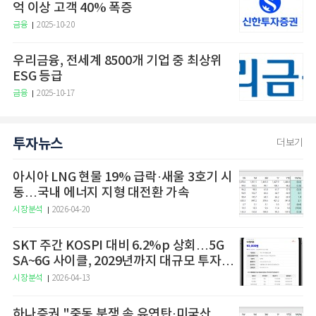
억 이상 고객 40% 폭증
금융
2025-10-20
우리금융, 전세계 8500개 기업 중 최상위
ESG 등급
금융
2025-10-17
투자뉴스
더보기
아시아 LNG 현물 19% 급락·새울 3호기 시
동…국내 에너지 지형 대전환 가속
시장분석
2026-04-20
SKT 주간 KOSPI 대비 6.2%p 상회…5G
SA~6G 사이클, 2029년까지 대규모 투자
예고
시장분석
2026-04-13
하나증권 "중동 분쟁 속 유연탄·미국산