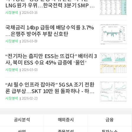
LNG 원가 우위…한국전력 3분기 SMP 상
승 전망"
시장분석
2026-03-16
국채금리 14bp 급등에 배당수익률 3.7%
…은행주 방어주 부활 신호탄
시장분석
2026-03-09
“전기차는 춥지만 ESS는 뜨겁다” 배터리 3
사, 북미 ESS 수요 45% 급증에 ‘올인’
시장분석
2026-03-03
“AI 필수 인프라 잡아라” 5G SA 조기 전환
론 급부상…SKT 10만 원 돌파하나 - 하나
증권
시장분석
2026-02-23
공시분석
해외증시
금융