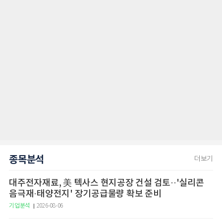
종목분석
더보기
대주전자재료, 美 텍사스 현지공장 건설 검토··'실리콘
음극재·태양전지' 장기공급물량 확보 준비
기업분석
2026-08-06