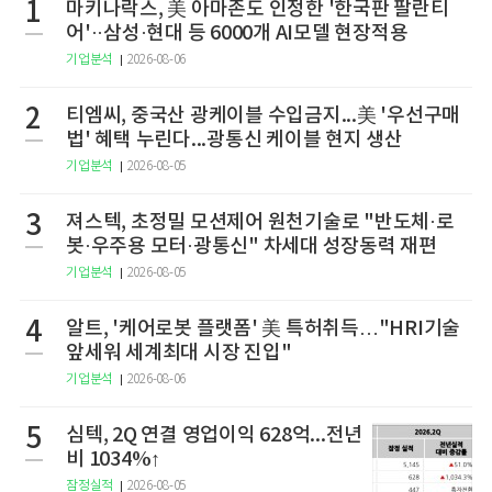
1
마키나락스, 美 아마존도 인정한 '한국판 팔란티
어'··삼성·현대 등 6000개 AI모델 현장적용
기업분석
2026-08-06
2
티엠씨, 중국산 광케이블 수입금지...美 '우선구매
법' 혜택 누린다...광통신 케이블 현지 생산
기업분석
2026-08-05
3
져스텍, 초정밀 모션제어 원천기술로 "반도체·로
봇·우주용 모터·광통신" 차세대 성장동력 재편
기업분석
2026-08-05
4
알트, '케어로봇 플랫폼' 美 특허취득…"HRI기술
앞세워 세계최대 시장 진입"
기업분석
2026-08-06
5
심텍, 2Q 연결 영업이익 628억...전년
비 1034%↑
잠정실적
2026-08-05