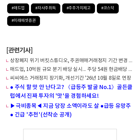
#매드업
#자사주취득
#주주가치제고
#코스닥
#미래에셋증권
[관련기사]
상장폐지 위기 버킷스튜디오, 주권매매거래정지 기간 변경 공시
매드업, 10억원 규모 분기 배당 실시... 주당 54원 현금배당 결정
씨씨에스 거래정지 장기화, 개선기간 '26년 10월 8일로 연장
● 주식 할 맛 안 난다고? 《급등주 발굴 No.1》골든클
럽에서 진짜 투자의 '맛'을 경험하세요!
▶극비종목◀ 지금 당장 소액이라도 살 ●급등 유망주
● 긴급 '추천'(선착순 공개)