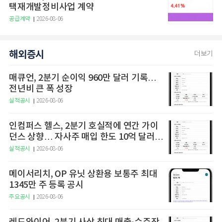
택재개발정비사업 계약
공급계약
2026-08-06
해외증시
더보기
매큐언, 2분기 순이익 960만 달러 기록…
전년비 큰 폭 성장
실적공시
2026-08-06
인컴퍼스 헬스, 2분기 호실적에 연간 가이
던스 상향… 자사주 매입 한도 10억 달러로
확대
실적공시
2026-08-06
메이서리치, OP 유닛 상환용 보통주 최대
1345만 주 등록 공시
주요공시
2026-08-06