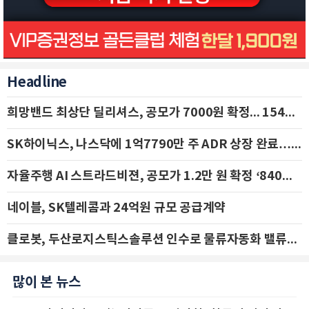
Headline
희망밴드 최상단 딜리셔스, 공모가 7000원 확정... 154억 규모 IPO 돌입
SK하이닉스, 나스닥에 1억7790만 주 ADR 상장 완료…29일 국내 추가 상장
자율주행 AI 스트라드비젼, 공모가 1.2만 원 확정 ‘840억 수혈’
네이블, SK텔레콤과 24억원 규모 공급계약
클로봇, 두산로지스틱스솔루션 인수로 물류자동화 밸류체인 확장 추진 - IBK투자증권
많이 본 뉴스