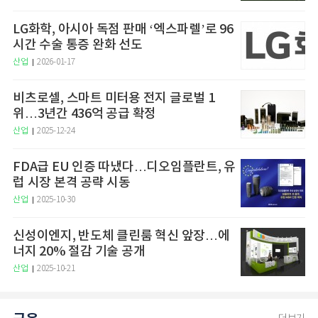
LG화학, 아시아 독점 판매 ‘엑스파렐’로 96
시간 수술 통증 완화 선도
산업
2026-01-17
비츠로셀, 스마트 미터용 전지 글로벌 1
위…3년간 436억 공급 확정
산업
2025-12-24
FDA급 EU 인증 따냈다…디오임플란트, 유
럽 시장 본격 공략 시동
산업
2025-10-30
신성이엔지, 반도체 클린룸 혁신 앞장…에
너지 20% 절감 기술 공개
산업
2025-10-21