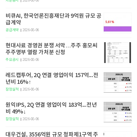
지분공시
2026-08-06
비큐AI, 한국언론진흥재단과 9억원 규모 공
급계약
공급계약
2026-08-06
현대사료 경영권 분쟁 서막…주주 홍모씨
주주명부 열람 가처분 신청
주요공시
2026-08-06
레드캡투어, 2Q 연결 영업이익 157억...전
년비 16%↑
잠정실적
2026-08-06
원익IPS, 2Q 연결 영업이익 183억...전년
비 49%↓
잠정실적
2026-08-06
대우건설, 3556억원 규모 청파제1구역 주