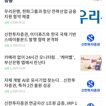
금융
더보기
우리은행, 한화그룹과 첨단 전략산업 금융
지원 협약 체결
금융
2026-01-22
신한투자증권, 이더퓨즈와 한국 국채 기반
스테이블본드 발행 협력 본격화
금융
2026-01-20
카메라 없이 24시간 모니터링…'케어벨',
부산은행 앱에서 만난다
금융
2025-10-30
자체 개발 AI로 유사기업 찾는다…신한투
자증권, 특허 2건 출원 성공
금융
2025-10-21
신한투자증권 연금자산 1조원 급증, IRP 1