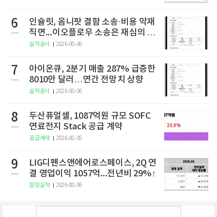
6
인슐릿, 옴니팟 결함 소송·비용 악재
직면...이오플로우 소송은 재심의 청
구
실적공시
2026-08-06
7
아이온큐, 2분기 매출 287% 급증한
8010만 달러…연간 전망치 상향
실적공시
2026-08-06
8
두산퓨얼셀, 1087억원 규모 SOFC
연료전지 Stack 공급 계약
공급계약
2026-08-05
9
LIG디펜스앤에어로스페이스, 2Q 연
결 영업이익 1057억...전년비 29%↑
잠정실적
2026-08-06