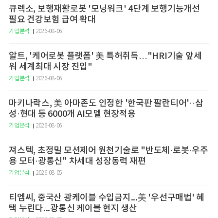
큐렉소, 보행재활로봇 '모닝워크' 4단계 보행기능개선
필요 건강보험 급여 확대
기업분석
2026-08-06
알트, '케어로봇 플랫폼' 美 특허취득…"HRI기술 앞세
워 세계최대 시장 진입"
기업분석
2026-08-06
마키나락스, 美 아마존도 인정한 '한국판 팔란티어'··삼
성·현대 등 6000개 AI모델 현장적용
기업분석
2026-08-06
져스텍, 초정밀 모션제어 원천기술로 "반도체·로봇·우주
용 모터·광통신" 차세대 성장동력 재편
기업분석
2026-08-05
티엠씨, 중국산 광케이블 수입금지...美 '우선구매법' 혜
택 누린다...광통신 케이블 현지 생산