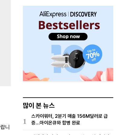
많이 본 뉴스
스카이워터, 2분기 매출 156M달러로 급
1
증…아이온큐와 합병 완료
바랍니