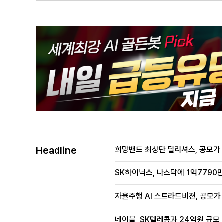
Headline
희망밴드 최상단 딜리셔스, 공모가 70
SK하이닉스, 나스닥에 1억7790만
자율주행 AI 스트라드비젼, 공모가 1
네이블, SK텔레콤과 24억원 규모