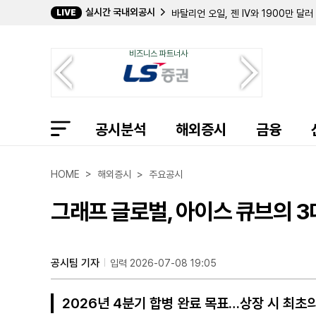
실시간 국내외공시
LIVE
데이비드 E. 라자르, 퀀텀 사이버 지분
캐로네이드 캐피탈, 칸나에 홀딩스 지분
크리에이티브 메디컬 테크놀로지, 2분기
비즈니스 파트너사
바이오스템 테크놀로지스, 357만 주 
컴벌랜드 파머슈티컬스, 아포텍스에 브
필립 프로스트 박사, 코크리스털 파머 
길데 헬스케어, 숄더 이노베이션스 지분
임믹스 바이오파머, 2분기 순손실 11
공시분석
자이어 테라퓨틱스, 컬젠 합병 소급 반
해외증시
금융
에이트코 홀딩스, 2분기 순이익 17
볼리션RX, 린드 글로벌에 보통주 77만
인디 세미컨덕터, 2분기 매출 6400
HOME > 해외증시 > 주요공시
퍼스트 노던 커뮤니티 뱅코프, 부실 대
샤프링크, 2분기 순손실 3억 9427
그래프 글로벌, 아이스 큐브의 3대
엑스피언360, 2분기 매출 32% 감
인디 세미컨덕터, 1억 7050만 달러
머드릭 캐피탈, 버티컬 에어로스페이스
공시팀 기자
입력 2026-07-08 19:05
2026년 4분기 합병 완료 목표…상장 시 최초