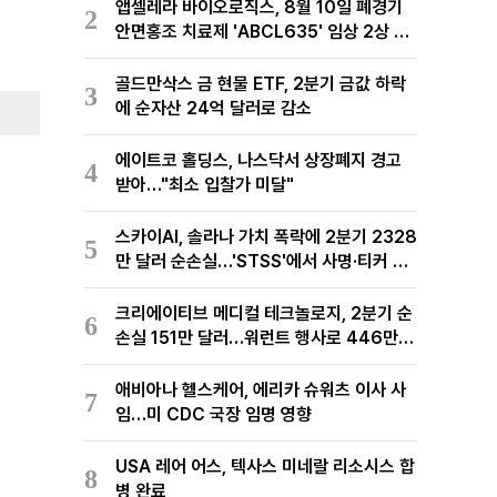
앱셀레라 바이오로직스, 8월 10일 폐경기
2
안면홍조 치료제 'ABCL635' 임상 2상 결
과 발표
골드만삭스 금 현물 ETF, 2분기 금값 하락
3
에 순자산 24억 달러로 감소
에이트코 홀딩스, 나스닥서 상장폐지 경고
4
받아…"최소 입찰가 미달"
스카이AI, 솔라나 가치 폭락에 2분기 2328
5
만 달러 순손실…'STSS'에서 사명·티커 변
경 완료
크리에이티브 메디컬 테크놀로지, 2분기 순
6
손실 151만 달러…워런트 행사로 446만
달러 조달
애비아나 헬스케어, 에리카 슈워츠 이사 사
7
임…미 CDC 국장 임명 영향
USA 레어 어스, 텍사스 미네랄 리소시스 합
8
병 완료