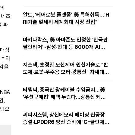
들의
알트, '케어로봇 플랫폼' 美 특허취득…"H
티네츠
RI기술 앞세워 세계최대 시장 진입"
적 파
마키나락스, 美 아마존도 인정한 '한국판
팔란티어'··삼성·현대 등 6000개 AI모
 대상
델 현장적용
 수익
져스텍, 초정밀 모션제어 원천기술로 "반
대감을
도체·로봇·우주용 모터·광통신" 차세대
성장동력 재편
티엠씨, 중국산 광케이블 수입금지...美
NBA
'우선구매법' 혜택 누린다...광통신 케이
권,
블 현지 생산
바탕으
씨피시스템, 창신메모리 베이징 신공장
증설·LPDDR6 양산 준비에 'G-클린체
인' 공급 확대노린다