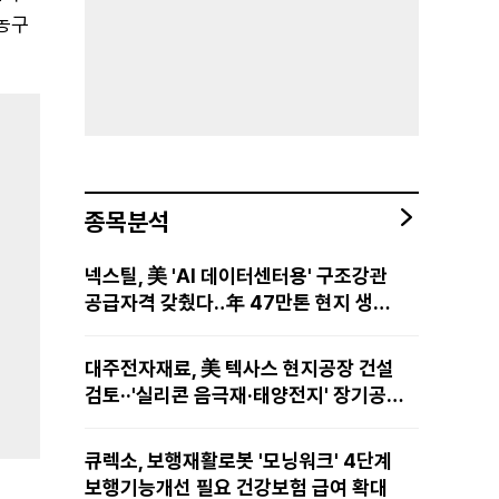
로농구
종목분석
넥스틸, 美 'AI 데이터센터용' 구조강관
공급자격 갖췄다‥年 47만톤 현지 생산
망·전미 유통망 구축
대주전자재료, 美 텍사스 현지공장 건설
검토··'실리콘 음극재·태양전지' 장기공급
물량 확보 준비
큐렉소, 보행재활로봇 '모닝워크' 4단계
보행기능개선 필요 건강보험 급여 확대