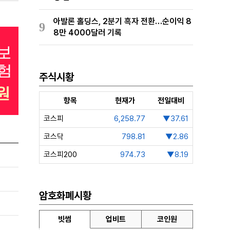
아발론 홀딩스, 2분기 흑자 전환…순이익 8
9
8만 4000달러 기록
주식시황
항목
현재가
전일대비
코스피
6,258.77
▼37.61
코스닥
798.81
▼2.86
코스피200
974.73
▼8.19
암호화폐시황
빗썸
업비트
코인원