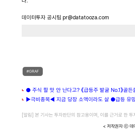
다.
데이터투자 공시팀 pr@datatooza.com
#GRAF
● 주식 할 맛 안 난다고? 《급등주 발굴 No.1》골
▶극비종목◀ 지금 당장 소액이라도 살 ●급등 유망주
[알림] 본 기사는 투자판단의 참고용이며, 이를 근거로 한 
< 저작권자 ⓒ 데