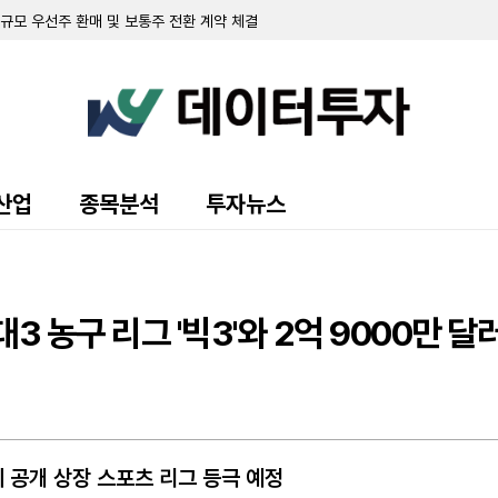
 94.3% 확보
 7.8% 확보
 순손실 151만 달러…워런트 행사로 446만 달러 조달
규모 주주 등록 및 매각 추진
랜드 매각 완료 후 '이페트로반' 중심 희귀질환 치료제 개발 집중
주식 8만 5000주 장내 매수…지분율 13.9%로 확대
 10.7%로 축소…최근 6일간 16만여 주 장내 매도
55만 달러…자금조달로 현금 2억 3210만 달러 확보
영해 2분기 순손실 1427만 달러 기록
산업
종목분석
투자뉴스
70만 달러 기록…가상자산 평가이익에 흑자 전환
 9371주 발행
만 달러 기록…전년비 24% 증가
출 채권 457만 달러로 감소…대출 조건 조정액은 412만 달러
만 달러 기록…가상자산 평가손실 영향
3 농구 리그 '빅3'와 2억 9000만 달
소에도 매출총이익률 32.4%로 대폭 개선
 규모 선순위 전환사채 발행 완료
 주식 및 전환사채 매각
의 공개 상장 스포츠 리그 등극 예정