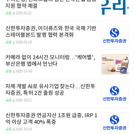
지원 협약 체결
금융
2026-01-22
신한투자증권, 이더퓨즈와 한국 국채 기반
스테이블본드 발행 협력 본격화
금융
2026-01-20
카메라 없이 24시간 모니터링…'케어벨',
부산은행 앱에서 만난다
금융
2025-10-30
자체 개발 AI로 유사기업 찾는다…신한투
자증권, 특허 2건 출원 성공
금융
2025-10-21
신한투자증권 연금자산 1조원 급증, IRP 1
억 이상 고객 40% 폭증
금융
2025-10-20