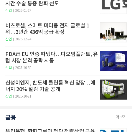
시간 수술 통증 완화 선도
산업
2026-01-17
비츠로셀, 스마트 미터용 전지 글로벌 1
위…3년간 436억 공급 확정
산업
2025-12-24
FDA급 EU 인증 따냈다…디오임플란트, 유
럽 시장 본격 공략 시동
산업
2025-10-30
신성이엔지, 반도체 클린룸 혁신 앞장…에
너지 20% 절감 기술 공개
산업
2025-10-21
금융
더보기
우리은행, 한화그룹과 첨단 전략산업 금융