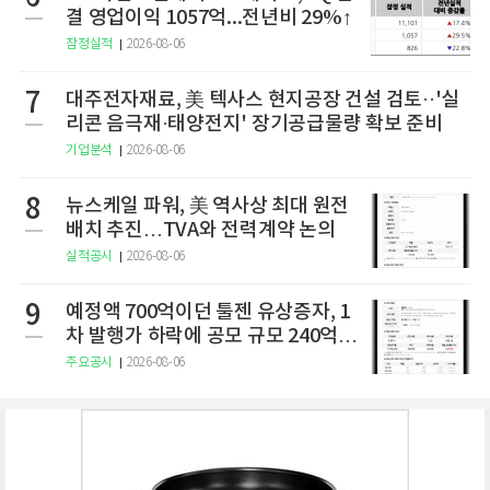
결 영업이익 1057억...전년비 29%↑
잠정실적
2026-08-06
7
대주전자재료, 美 텍사스 현지공장 건설 검토··'실
리콘 음극재·태양전지' 장기공급물량 확보 준비
기업분석
2026-08-06
8
뉴스케일 파워, 美 역사상 최대 원전
배치 추진…TVA와 전력계약 논의
실적공시
2026-08-06
9
예정액 700억이던 툴젠 유상증자, 1
차 발행가 하락에 공모 규모 240억으
로 축소
주요공시
2026-08-06