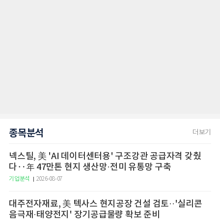
종목분석
더보기
넥스틸, 美 'AI 데이터센터용' 구조강관 공급자격 갖췄
다‥年 47만톤 현지 생산망·전미 유통망 구축
기업분석
2026-08-07
대주전자재료, 美 텍사스 현지공장 건설 검토··'실리콘
음극재·태양전지' 장기공급물량 확보 준비