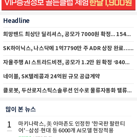
Headline
희망밴드 최상단 딜리셔스, 공모가 7000원 확정... 154억 규모 IPO 돌입
SK하이닉스, 나스닥에 1억7790만 주 ADR 상장 완료…29일 국내 추가 상장
자율주행 AI 스트라드비젼, 공모가 1.2만 원 확정 ‘840억 수혈’
네이블, SK텔레콤과 24억원 규모 공급계약
클로봇, 두산로지스틱스솔루션 인수로 물류자동화 밸류체인 확장 추진 - IBK투자증권
많이 본 뉴스
1
마키나락스, 美 아마존도 인정한 '한국판 팔란티
어'··삼성·현대 등 6000개 AI모델 현장적용