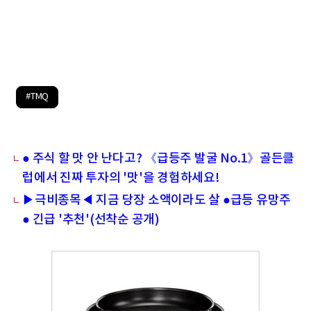
#TMQ
● 주식 할 맛 안 난다고? 《급등주 발굴 No.1》골든클
럽에서 진짜 투자의 '맛'을 경험하세요!
▶극비종목◀ 지금 당장 소액이라도 살 ●급등 유망주
● 긴급 '추천'(선착순 공개)