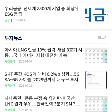
우리금융, 전세계 8500개 기업 중 최상위
ESG 등급
금융
2025-10-17
투자뉴스
더보기
아시아 LNG 현물 19% 급락·새울 3호기 시
동…국내 에너지 지형 대전환 가속
시장분석
2026-04-20
SKT 주간 KOSPI 대비 6.2%p 상회…5G
SA~6G 사이클, 2029년까지 대규모 투자
예고
시장분석
2026-04-13
하나증권 "중동 분쟁 속 유연탄·미국산
LNG 원가 우위…한국전력 3분기 SMP 상
승 전망"
시장분석
2026-03-16