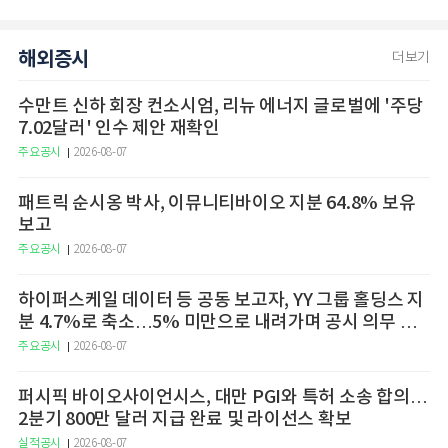
해외증시
더보기
수만트 신하 회장 컨소시엄, 리뉴 에너지 글로벌에 '주당
7.02달러' 인수 제안 재확인
주요공시
2026-08-07
패트릭 순시옹 박사, 이뮤니티바이오 지분 64.8% 보유
보고
주요공시
2026-08-07
하이퍼스케일 데이터 등 공동 보고자, YY 그룹 홀딩스 지
분 4.7%로 축소…5% 미만으로 내려가며 공시 의무 종
료
주요공시
2026-08-07
퍼시픽 바이오사이언시스, 대만 PGI와 특허 소송 합의…
2분기 800만 달러 지급 완료 및 라이선스 확보
실적공시
2026-08-07