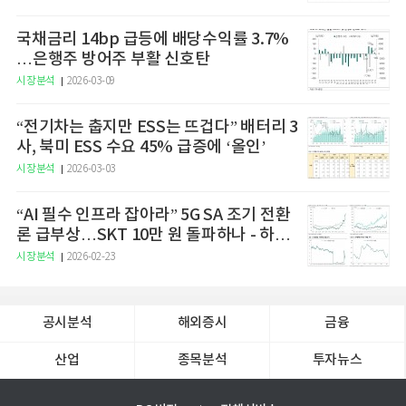
국채금리 14bp 급등에 배당수익률 3.7%
…은행주 방어주 부활 신호탄
시장분석
2026-03-09
“전기차는 춥지만 ESS는 뜨겁다” 배터리 3
사, 북미 ESS 수요 45% 급증에 ‘올인’
시장분석
2026-03-03
“AI 필수 인프라 잡아라” 5G SA 조기 전환
론 급부상…SKT 10만 원 돌파하나 - 하나
증권
시장분석
2026-02-23
공시분석
해외증시
금융
산업
종목분석
투자뉴스