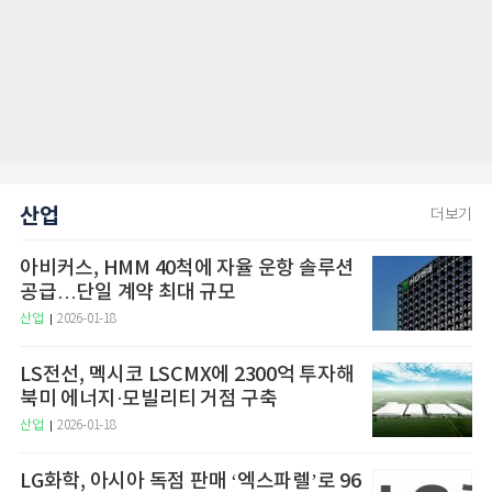
산업
더보기
아비커스, HMM 40척에 자율 운항 솔루션
공급…단일 계약 최대 규모
산업
2026-01-18
LS전선, 멕시코 LSCMX에 2300억 투자해
북미 에너지·모빌리티 거점 구축
산업
2026-01-18
LG화학, 아시아 독점 판매 ‘엑스파렐’로 96