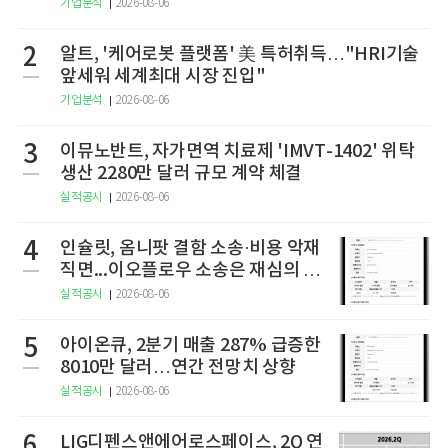
기업분석
2026-08-06
2
알트, '케어로봇 플랫폼' 美 특허취득…"HRI기술
앞세워 세계최대 시장 진입"
기업분석
2026-08-06
3
이뮤노반트, 자가면역 치료제 'IMVT-1402' 위탁
생산 2280만 달러 규모 계약 체결
실적공시
2026-08-06
4
인슐릿, 옴니팟 결함 소송·비용 악재
직면...이오플로우 소송은 재심의 청
구
실적공시
2026-08-06
5
아이온큐, 2분기 매출 287% 급증한
8010만 달러…연간 전망치 상향
실적공시
2026-08-06
6
LIG디펜스앤에어로스페이스, 2Q 연