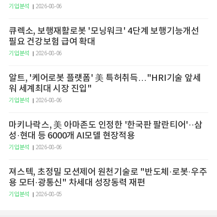
기업분석
2026-08-06
큐렉소, 보행재활로봇 '모닝워크' 4단계 보행기능개선
필요 건강보험 급여 확대
기업분석
2026-08-06
알트, '케어로봇 플랫폼' 美 특허취득…"HRI기술 앞세
워 세계최대 시장 진입"
기업분석
2026-08-06
마키나락스, 美 아마존도 인정한 '한국판 팔란티어'··삼
성·현대 등 6000개 AI모델 현장적용
기업분석
2026-08-06
져스텍, 초정밀 모션제어 원천기술로 "반도체·로봇·우주
용 모터·광통신" 차세대 성장동력 재편
기업분석
2026-08-05