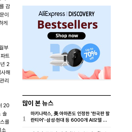
를 감
부문이
고하게
3월부
림 파트
8년 2
 입사해
무관리
많이 본 뉴스
 20
 솔
마키나락스, 美 아마존도 인정한 '한국판 팔
1
란티어'··삼성·현대 등 6000개 AI모델 현
비스를
장적용
리소