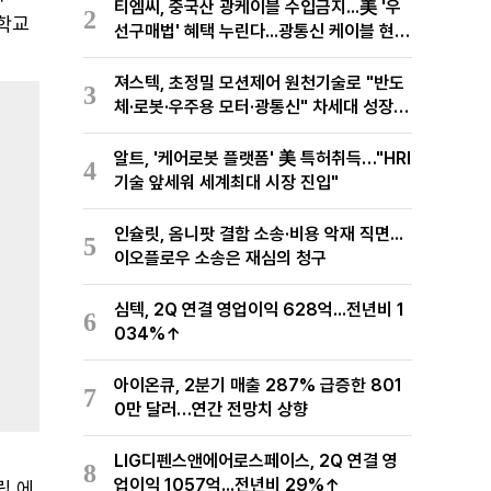
티엠씨, 중국산 광케이블 수입금지...美 '우
2
대학교
선구매법' 혜택 누린다...광통신 케이블 현지
생산
져스텍, 초정밀 모션제어 원천기술로 "반도
3
체·로봇·우주용 모터·광통신" 차세대 성장동
력 재편
알트, '케어로봇 플랫폼' 美 특허취득…"HRI
4
기술 앞세워 세계최대 시장 진입"
인슐릿, 옴니팟 결함 소송·비용 악재 직면...
5
이오플로우 소송은 재심의 청구
심텍, 2Q 연결 영업이익 628억...전년비 1
6
034%↑
아이온큐, 2분기 매출 287% 급증한 801
7
0만 달러…연간 전망치 상향
LIG디펜스앤에어로스페이스, 2Q 연결 영
8
업이익 1057억...전년비 29%↑
립 에