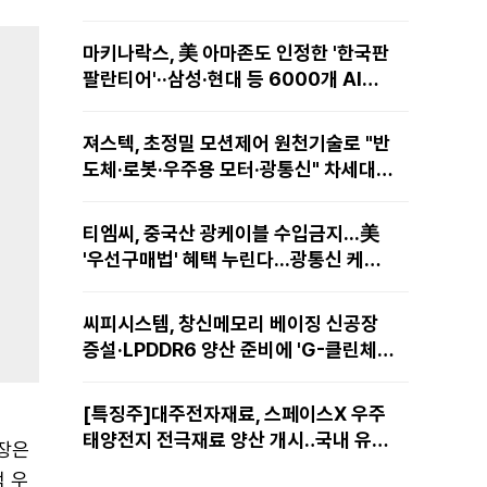
마키나락스, 美 아마존도 인정한 '한국판
팔란티어'··삼성·현대 등 6000개 AI모
델 현장적용
져스텍, 초정밀 모션제어 원천기술로 "반
도체·로봇·우주용 모터·광통신" 차세대
성장동력 재편
티엠씨, 중국산 광케이블 수입금지...美
'우선구매법' 혜택 누린다...광통신 케이
블 현지 생산
씨피시스템, 창신메모리 베이징 신공장
증설·LPDDR6 양산 준비에 'G-클린체
인' 공급 확대노린다
[특징주]대주전자재료, 스페이스X 우주
태양전지 전극재료 양산 개시‥국내 유일
사장은
공급 레코드에 14%↑
적 우