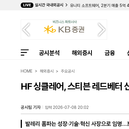
실시간 국내외공시
LIVE
유니티 소프트웨어, 2분기 매출 5억 
어큐렌, 2분기 매출 5억 8435만 
디 웨이브 퀀텀, 상반기 수주액 355
비즈니스 파트너사
메리어트 베이케이션스, 2분기 순이익
다나, 2분기 흑자 전환 및 연간 가이
마텐 트랜스포트, 2분기 영업이익 29
언유주얼 머신스, 2분기 매출 1672
액셀리스 테크놀로지스, 2분기 매출 2
공시분석
플래시 스포츠 앤 미디어, 크리켓 중심
해외증시
금융
플레이티카, 1분기 인력 15% 감축 
ESS 테크, 7월 말 기준 현금성 자산 
UGI 코퍼레이션, 3분기 주당순손실 
HOME > 해외증시 > 주요공시
MDU 리소시스, 2분기 순이익 2130
로어 홀딩스, 2분기 매출 39.4% 
HF 싱클레어, 스티븐 레드베터 
아쿠아바운티, 오하이오 자산 매각 전
발라리스, 2분기 자산 매각으로 36
프락시스 프리시전 메디신, UCB와 K
온코네틱스 인수 대상 '리얼보틱스',
공시팀 기자
입력 2026-07-08 20:02
에볼런트 헬스, 2분기 매출 46.9%
발레리 폼파는 성장·기술·혁신 사장으로 임명…