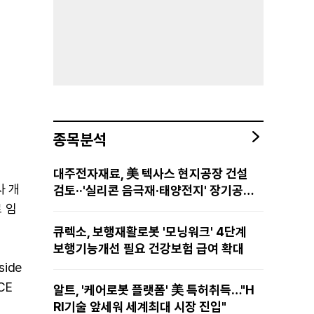
종목분석
대주전자재료, 美 텍사스 현지공장 건설
사 개
검토··'실리콘 음극재·태양전지' 장기공급
물량 확보 준비
로 임
큐렉소, 보행재활로봇 '모닝워크' 4단계
보행기능개선 필요 건강보험 급여 확대
ide
CE
알트, '케어로봇 플랫폼' 美 특허취득…"H
RI기술 앞세워 세계최대 시장 진입"