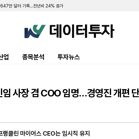
4647만 달러 기록…전년비 24% 증가
달러 기록…인수 효과로 86% 급증
0만 달러로 1120% 급증…양자 컴퓨팅 로드맵 공개
 7700만 달러…연간 가이던스 상향
던스 상향…자사주 매입 재개
% 감소…신용공여 한도 3500만 달러로 증액
만 달러 기록…전년비 687% 급증
억 1518만 달러 기록…비코와의 합병은 하반기 마무리 전망
 성장 전략 공개…말레이시아 등 신규 T20 리그 출시 계획
산업
종목분석
투자뉴스
완료…퇴직금 등 구조조정 비용 1530만 달러 발생
560만 달러 보유
0.62달러 기록…가스 요금 인상 합의안 권고 획득
만 달러…전년비 55.5% 증가
급증…연간 실적 전망치 상향 조정
신임 사장 겸 COO 임명…경영진 개편 
략적 검토 범위 확대…전력·데이터센터 인프라 분야 포함
60만달러 처분이익…트랜스오션 합병 비용 1140만달러 발생
CNT1 뇌전증 신약 공동 개발 계약 해지
 에미상 수상 스트리밍 시리즈와 휴머노이드 로봇 출연 계약 체결
 급증…연간 매출 가이던스 상향 조정
프랭클린 마이어스 CEO는 임시직 유지