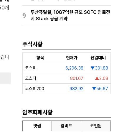
50개
두산퓨얼셀, 1087억원 규모 SOFC 연료전
9
지 Stack 공급 계약
주식시황
바랍니
항목
현재가
전일대비
코스피
6,296.38
▼301.88
코스닥
801.67
▲2.08
코스피200
982.92
▼55.67
암호화폐시황
빗썸
업비트
코인원