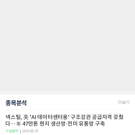
종목분석
더보기
넥스틸, 美 'AI 데이터센터용' 구조강관 공급자격 갖췄
다‥年 47만톤 현지 생산망·전미 유통망 구축
기업분석
2026-08-07