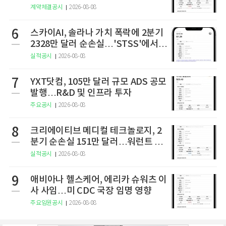
결
계약체결공시
2026-08-08
6
스카이AI, 솔라나 가치 폭락에 2분기
2328만 달러 순손실…'STSS'에서
사명·티커 변경 완료
실적공시
2026-08-08
7
YXT닷컴, 105만 달러 규모 ADS 공모
발행…R&D 및 인프라 투자
주요공시
2026-08-08
8
크리에이티브 메디컬 테크놀로지, 2
분기 순손실 151만 달러…워런트 행
사로 446만 달러 조달
실적공시
2026-08-08
9
애비아나 헬스케어, 에리카 슈워츠 이
사 사임…미 CDC 국장 임명 영향
주요임원공시
2026-08-08