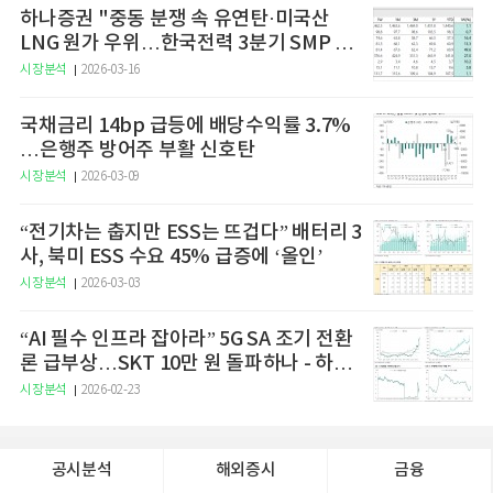
하나증권 "중동 분쟁 속 유연탄·미국산
LNG 원가 우위…한국전력 3분기 SMP 상
승 전망"
시장분석
2026-03-16
국채금리 14bp 급등에 배당수익률 3.7%
…은행주 방어주 부활 신호탄
시장분석
2026-03-09
“전기차는 춥지만 ESS는 뜨겁다” 배터리 3
사, 북미 ESS 수요 45% 급증에 ‘올인’
시장분석
2026-03-03
“AI 필수 인프라 잡아라” 5G SA 조기 전환
론 급부상…SKT 10만 원 돌파하나 - 하나
증권
시장분석
2026-02-23
공시분석
해외증시
금융