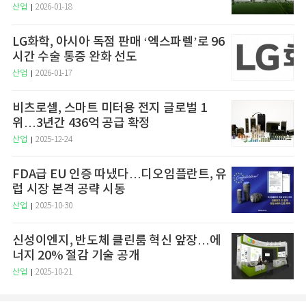
산업
2026-01-18
LG화학, 아시아 독점 판매 ‘엑스파렐’로 96
시간 수술 통증 완화 선도
산업
2026-01-17
비츠로셀, 스마트 미터용 전지 글로벌 1
위…3년간 436억 공급 확정
산업
2025-12-24
FDA급 EU 인증 따냈다…디오임플란트, 유
럽 시장 본격 공략 시동
산업
2025-10-30
신성이엔지, 반도체 클린룸 혁신 앞장…에
너지 20% 절감 기술 공개
산업
2025-10-21