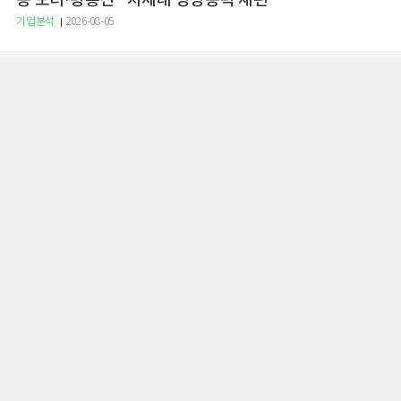
용 모터·광통신" 차세대 성장동력 재편
기업분석
2026-08-05