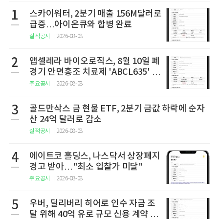
1
스카이워터, 2분기 매출 156M달러로
급증…아이온큐와 합병 완료
실적공시
2026-08-08
2
앱셀레라 바이오로직스, 8월 10일 폐
경기 안면홍조 치료제 'ABCL635' 임
상 2상 결과 발표
주요공시
2026-08-08
3
골드만삭스 금 현물 ETF, 2분기 금값 하락에 순자
산 24억 달러로 감소
실적공시
2026-08-08
4
에이트코 홀딩스, 나스닥서 상장폐지
경고 받아…"최소 입찰가 미달"
주요공시
2026-08-08
5
우버, 딜리버리 히어로 인수 자금 조
달 위해 40억 유로 규모 신용 계약 체