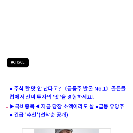
#CHSCL
● 주식 할 맛 안 난다고? 《급등주 발굴 No.1》골든클
럽에서 진짜 투자의 '맛'을 경험하세요!
▶극비종목◀ 지금 당장 소액이라도 살 ●급등 유망주
● 긴급 '추천'(선착순 공개)