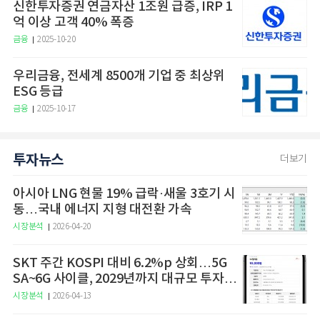
신한투자증권 연금자산 1조원 급증, IRP 1
억 이상 고객 40% 폭증
금융
2025-10-20
우리금융, 전세계 8500개 기업 중 최상위
ESG 등급
금융
2025-10-17
투자뉴스
더보기
아시아 LNG 현물 19% 급락·새울 3호기 시
동…국내 에너지 지형 대전환 가속
시장분석
2026-04-20
SKT 주간 KOSPI 대비 6.2%p 상회…5G
SA~6G 사이클, 2029년까지 대규모 투자
예고
시장분석
2026-04-13