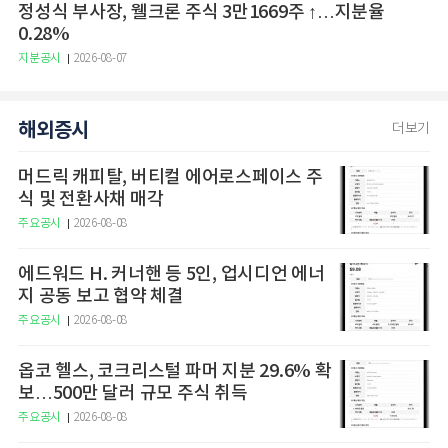
정성식 부사장, 웰크론 주식 3만1669주 ↑…지분율
0.28%
지분공시
2026-08-07
해외증시
더보기
머드릭 캐피탈, 버티컬 에어로스페이스 주
식 및 전환사채 매각
주요공시
2026-08-08
에드워드 H. 커너핸 등 5인, 업시디언 에너
지 공동 보고 협약 체결
주요공시
2026-08-08
옵코 헬스, 코크리스털 파머 지분 29.6% 확
보…500만 달러 규모 주식 취득
주요공시
2026-08-08