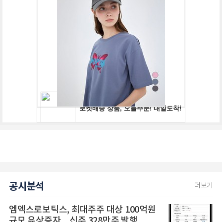
공시분석
더보기
엠엑스로보틱스, 최대주주 대상 100억원
규모 유상증자... 신주 328만주 발행