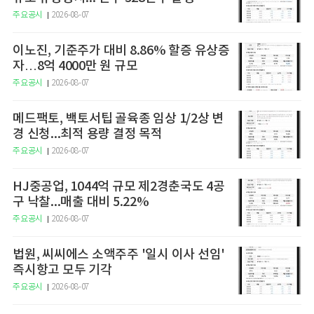
주요공시
2026-08-07
이노진, 기준주가 대비 8.86% 할증 유상증
자…8억 4000만 원 규모
주요공시
2026-08-07
메드팩토, 백토서팁 골육종 임상 1/2상 변
경 신청...최적 용량 결정 목적
주요공시
2026-08-07
HJ중공업, 1044억 규모 제2경춘국도 4공
구 낙찰...매출 대비 5.22%
주요공시
2026-08-07
법원, 씨씨에스 소액주주 '일시 이사 선임'
즉시항고 모두 기각
주요공시
2026-08-07