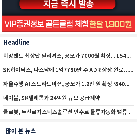
Headline
희망밴드 최상단 딜리셔스, 공모가 7000원 확정... 154억 규모 IPO 돌입
SK하이닉스, 나스닥에 1억7790만 주 ADR 상장 완료…29일 국내 추가 상장
자율주행 AI 스트라드비젼, 공모가 1.2만 원 확정 ‘840억 수혈’
네이블, SK텔레콤과 24억원 규모 공급계약
클로봇, 두산로지스틱스솔루션 인수로 물류자동화 밸류체인 확장 추진 - IBK투자증권
많이 본 뉴스