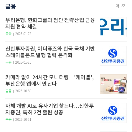
금융
더보기
우리은행, 한화그룹과 첨단 전략산업 금융
지원 협약 체결
금융
2026-01-22
신한투자증권, 이더퓨즈와 한국 국채 기반
스테이블본드 발행 협력 본격화
금융
2026-01-20
카메라 없이 24시간 모니터링…'케어벨',
부산은행 앱에서 만난다
금융
2025-10-30
자체 개발 AI로 유사기업 찾는다…신한투
자증권, 특허 2건 출원 성공
금융
2025-10-21