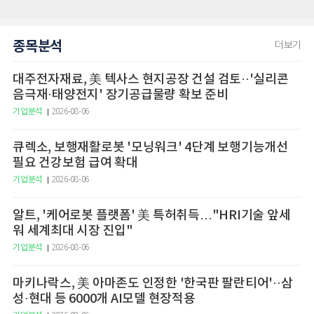
종목분석
더보기
대주전자재료, 美 텍사스 현지공장 건설 검토··'실리콘
음극재·태양전지' 장기공급물량 확보 준비
기업분석
2026-08-06
큐렉소, 보행재활로봇 '모닝워크' 4단계 보행기능개선
필요 건강보험 급여 확대
기업분석
2026-08-06
알트, '케어로봇 플랫폼' 美 특허취득…"HRI기술 앞세
워 세계최대 시장 진입"
기업분석
2026-08-06
마키나락스, 美 아마존도 인정한 '한국판 팔란티어'··삼
성·현대 등 6000개 AI모델 현장적용