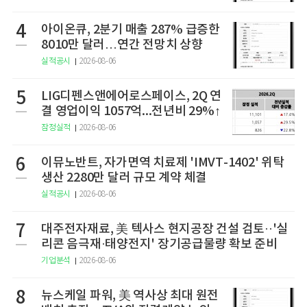
4
아이온큐, 2분기 매출 287% 급증한
8010만 달러…연간 전망치 상향
실적공시
2026-08-06
5
LIG디펜스앤에어로스페이스, 2Q 연
결 영업이익 1057억...전년비 29%↑
잠정실적
2026-08-06
6
이뮤노반트, 자가면역 치료제 'IMVT-1402' 위탁
생산 2280만 달러 규모 계약 체결
실적공시
2026-08-06
7
대주전자재료, 美 텍사스 현지공장 건설 검토··'실
리콘 음극재·태양전지' 장기공급물량 확보 준비
기업분석
2026-08-06
8
뉴스케일 파워, 美 역사상 최대 원전