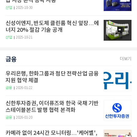
럽 시장 본격 공략 시동
산업
2025-10-30
신성이엔지, 반도체 클린룸 혁신 앞장…에
너지 20% 절감 기술 공개
산업
2025-10-21
금융
더보기
우리은행, 한화그룹과 첨단 전략산업 금융
지원 협약 체결
금융
2026-01-22
신한투자증권, 이더퓨즈와 한국 국채 기반
스테이블본드 발행 협력 본격화
금융
2026-01-20
카메라 없이 24시간 모니터링…'케어벨',