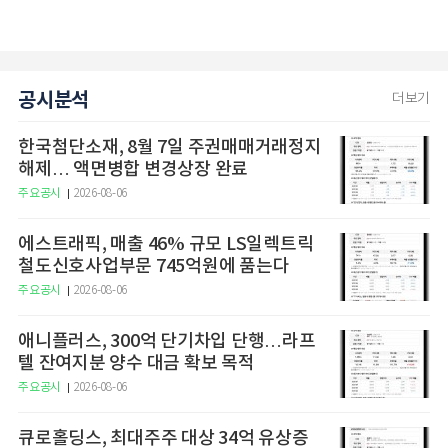
공시분석
더보기
한국첨단소재, 8월 7일 주권매매거래정지
해제… 액면병합 변경상장 완료
주요공시
2026-08-06
에스트래픽, 매출 46% 규모 LS일렉트릭
철도신호사업부문 745억원에 품는다
주요공시
2026-08-06
애니플러스, 300억 단기차입 단행…라프
텔 잔여지분 양수 대금 확보 목적
주요공시
2026-08-06
큐로홀딩스, 최대주주 대상 34억 유상증