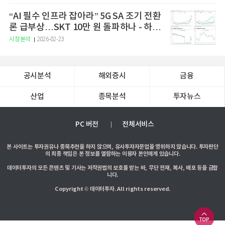
“AI 필수 인프라 잡아라” 5G SA 조기 전환
론 급부상…SKT 10만 원 돌파하나 - 하나
증권
시장분석
2026-02-23
공시분석
해외증시
금융
산업
종목분석
투자뉴스
PC 버전
전체서비스
본 사이트는 투자권유나 종목추천을 하지 않으며, 유사투자자문업을 영위하지 않습니다. 투자판단
의 최종 책임은 본 정보를 열람하는 이용자 본인에게 있습니다.
데이터투자의 모든 콘텐츠 및 기사는 저작권법의 보호를 받는 바, 무단 전재, 복사, 배포 등을 금합
니다.
Copyright © 데이터투자. All rights reserved.