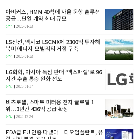
아비커스, HMM 40척에 자율 운항 솔루션
공급…단일 계약 최대 규모
산업
2026-01-18
LS전선, 멕시코 LSCMX에 2300억 투자해
북미 에너지·모빌리티 거점 구축
산업
2026-01-18
LG화학, 아시아 독점 판매 ‘엑스파렐’로 96
시간 수술 통증 완화 선도
산업
2026-01-17
비츠로셀, 스마트 미터용 전지 글로벌 1
위…3년간 436억 공급 확정
산업
2025-12-24
FDA급 EU 인증 따냈다…디오임플란트, 유