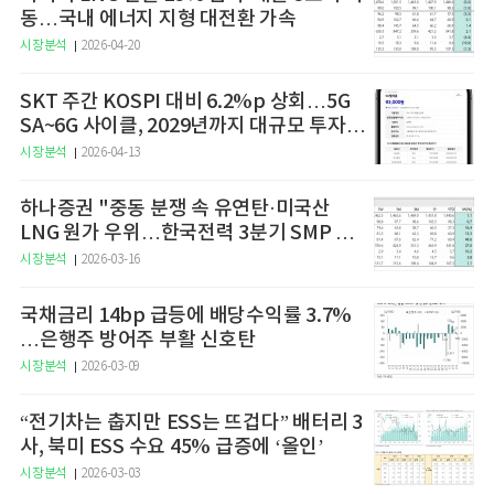
동…국내 에너지 지형 대전환 가속
시장분석
2026-04-20
SKT 주간 KOSPI 대비 6.2%p 상회…5G
SA~6G 사이클, 2029년까지 대규모 투자
예고
시장분석
2026-04-13
하나증권 "중동 분쟁 속 유연탄·미국산
LNG 원가 우위…한국전력 3분기 SMP 상
승 전망"
시장분석
2026-03-16
국채금리 14bp 급등에 배당수익률 3.7%
…은행주 방어주 부활 신호탄
시장분석
2026-03-09
“전기차는 춥지만 ESS는 뜨겁다” 배터리 3
사, 북미 ESS 수요 45% 급증에 ‘올인’
시장분석
2026-03-03