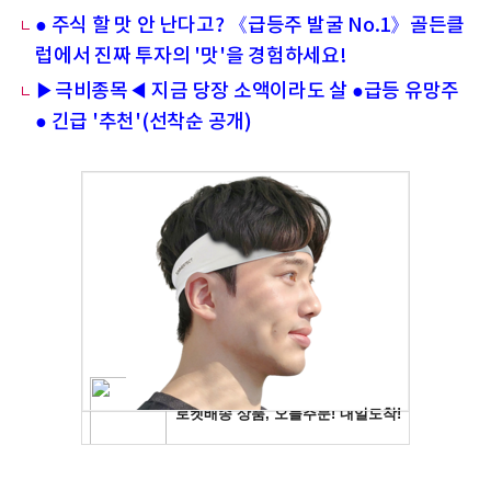
● 주식 할 맛 안 난다고? 《급등주 발굴 No.1》골든클
럽에서 진짜 투자의 '맛'을 경험하세요!
▶극비종목◀ 지금 당장 소액이라도 살 ●급등 유망주
● 긴급 '추천'(선착순 공개)