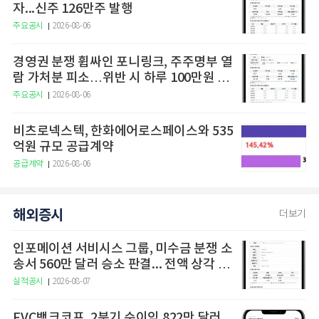
자...신주 126만주 발행
주요공시
2026-08-06
경영권 분쟁 휩싸인 포니링크, 주주명부 열
람 가처분 피소…위반 시 하루 100만원 청
구
주요공시
2026-08-06
비츠로넥스텍, 한화에어로스페이스와 535
억원 규모 공급계약
공급계약
2026-08-06
해외증시
더보기
인포메이션 서비시스 그룹, 미수금 분쟁 소
송서 560만 달러 승소 판결... 전액 상각 처
리
실적공시
2026-08-07
FVC뱅크코프, 2분기 순이익 822만 달러…