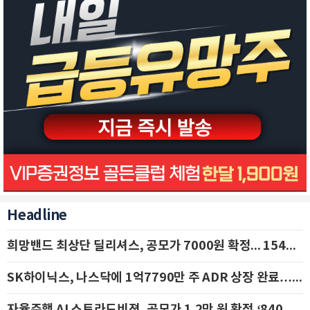
Headline
희망밴드 최상단 딜리셔스, 공모가 7000원 확정... 154억 규모 IPO 돌입
SK하이닉스, 나스닥에 1억7790만 주 ADR 상장 완료…29일 국내 추가 상장
자율주행 AI 스트라드비젼, 공모가 1.2만 원 확정 ‘840억 수혈’