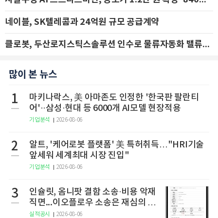
네이블, SK텔레콤과 24억원 규모 공급계약
클로봇, 두산로지스틱스솔루션 인수로 물류자동화 밸류체인 확장 추진 - IBK투자증권
많이 본 뉴스
1
마키나락스, 美 아마존도 인정한 '한국판 팔란티
어'··삼성·현대 등 6000개 AI모델 현장적용
기업분석
2026-08-06
2
알트, '케어로봇 플랫폼' 美 특허취득…"HRI기술
앞세워 세계최대 시장 진입"
기업분석
2026-08-06
3
인슐릿, 옴니팟 결함 소송·비용 악재
직면...이오플로우 소송은 재심의 청
구
실적공시
2026-08-06