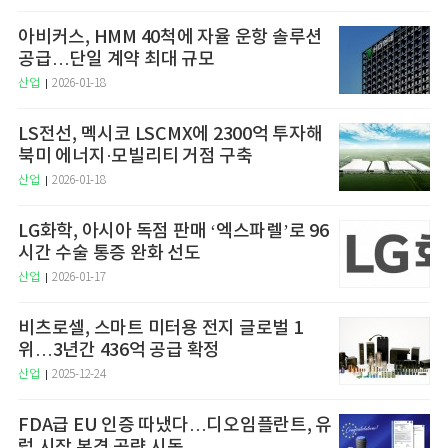
아비커스, HMM 40척에 자율 운항 솔루션
공급…단일 계약 최대 규모
산업
2026-01-18
LS전선, 멕시코 LSCMX에 2300억 투자해
북미 에너지·모빌리티 거점 구축
산업
2026-01-18
LG화학, 아시아 독점 판매 ‘엑스파렐’로 96
시간 수술 통증 완화 선도
산업
2026-01-17
비츠로셀, 스마트 미터용 전지 글로벌 1
위…3년간 436억 공급 확정
산업
2025-12-24
FDA급 EU 인증 따냈다…디오임플란트, 유
럽 시장 본격 공략 시동