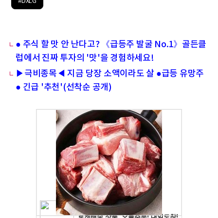
#DXLG
● 주식 할 맛 안 난다고? 《급등주 발굴 No.1》골든클
럽에서 진짜 투자의 '맛'을 경험하세요!
▶극비종목◀ 지금 당장 소액이라도 살 ●급등 유망주
● 긴급 '추천'(선착순 공개)