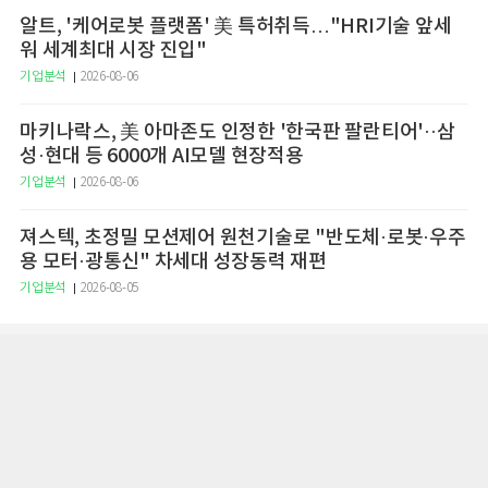
알트, '케어로봇 플랫폼' 美 특허취득…"HRI기술 앞세
워 세계최대 시장 진입"
기업분석
2026-08-06
마키나락스, 美 아마존도 인정한 '한국판 팔란티어'··삼
성·현대 등 6000개 AI모델 현장적용
기업분석
2026-08-06
져스텍, 초정밀 모션제어 원천기술로 "반도체·로봇·우주
용 모터·광통신" 차세대 성장동력 재편
기업분석
2026-08-05