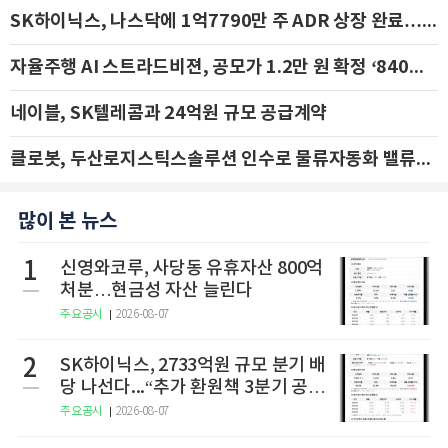
SK하이닉스, 나스닥에 1억7790만 주 ADR 상장 완료…29일 국내 추가 상장
자율주행 AI 스트라드비젼, 공모가 1.2만 원 확정 ‘840억 수혈’
네이블, SK텔레콤과 24억원 규모 공급계약
클로봇, 두산로지스틱스솔루션 인수로 물류자동화 밸류체인 확장 추진 - IBK투자증권
많이 본 뉴스
1
신영와코루, 사당동 유휴자산 800억
처분…현금성 자산 늘린다
주요공시
2026-08-07
2
SK하이닉스, 2733억원 규모 분기 배
당 나선다...“추가 환원책 3분기 공
개”
주요공시
2026-08-07