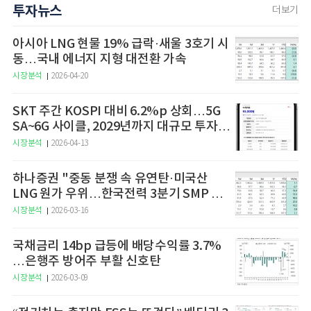
투자뉴스
더보기
아시아 LNG 현물 19% 급락·새울 3호기 시
동…국내 에너지 지형 대전환 가속
시장분석
2026-04-20
SKT 주간 KOSPI 대비 6.2%p 상회…5G
SA~6G 사이클, 2029년까지 대규모 투자
예고
시장분석
2026-04-13
하나증권 "중동 분쟁 속 유연탄·미국산
LNG 원가 우위…한국전력 3분기 SMP 상
승 전망"
시장분석
2026-03-16
국채금리 14bp 급등에 배당수익률 3.7%
…은행주 방어주 부활 신호탄
시장분석
2026-03-09