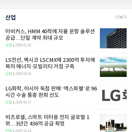
산업
더보기
아비커스, HMM 40척에 자율 운항 솔루션
공급…단일 계약 최대 규모
산업
2026-01-18
LS전선, 멕시코 LSCMX에 2300억 투자해
북미 에너지·모빌리티 거점 구축
산업
2026-01-18
LG화학, 아시아 독점 판매 ‘엑스파렐’로 96
시간 수술 통증 완화 선도
산업
2026-01-17
비츠로셀, 스마트 미터용 전지 글로벌 1
위…3년간 436억 공급 확정
산업
2025-12-24