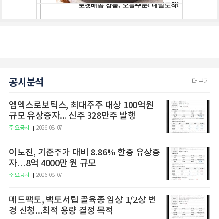
공시분석
더보기
엠엑스로보틱스, 최대주주 대상 100억원
규모 유상증자... 신주 328만주 발행
주요공시
2026-08-07
이노진, 기준주가 대비 8.86% 할증 유상증
자…8억 4000만 원 규모
주요공시
2026-08-07
메드팩토, 백토서팁 골육종 임상 1/2상 변
경 신청...최적 용량 결정 목적