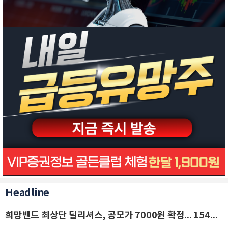
Headline
희망밴드 최상단 딜리셔스, 공모가 7000원 확정... 154억 규모 IPO 돌입