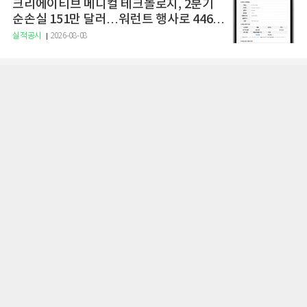
크리에이티브 메디컬 테크놀로지, 2분기
순손실 151만 달러…워런트 행사로 446만
달러 조달
실적공시
2026-08-08