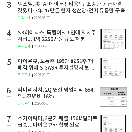
3
넥스틸, 美 'AI 데이터센터용' 구조강관 공급자격
갖췄다‥年 47만톤 현지 생산망·전미 유통망 구축
기업분석
2026-08-07
4
SK하이닉스, 독립이사 6인에 자사주
지급... 1억 2259만원 규모 처분
주요공시
2026-08-07
5
아이온큐, 보통주 195만 8951주 재
매각 위해 S-3ASR 투자설명서 보충
서 제출
주요공시
2026-08-07
6
파마리서치, 2Q 연결 영업이익 664
억...전년비 18%↑
잠정실적
2026-08-07
7
스카이워터, 2분기 매출 156M달러로
급증…아이온큐와 합병 완료