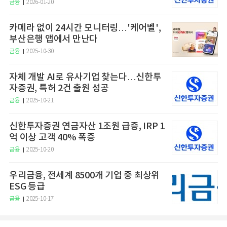
금융
2026-01-20
카메라 없이 24시간 모니터링…'케어벨',
부산은행 앱에서 만난다
금융
2025-10-30
자체 개발 AI로 유사기업 찾는다…신한투
자증권, 특허 2건 출원 성공
금융
2025-10-21
신한투자증권 연금자산 1조원 급증, IRP 1
억 이상 고객 40% 폭증
금융
2025-10-20
우리금융, 전세계 8500개 기업 중 최상위
ESG 등급
금융
2025-10-17