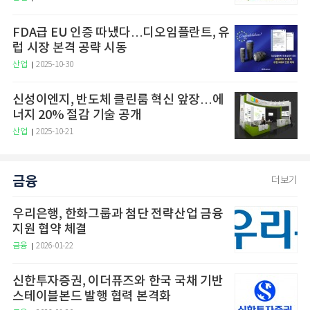
FDA급 EU 인증 따냈다…디오임플란트, 유
럽 시장 본격 공략 시동
산업
2025-10-30
신성이엔지, 반도체 클린룸 혁신 앞장…에
너지 20% 절감 기술 공개
산업
2025-10-21
금융
더보기
우리은행, 한화그룹과 첨단 전략산업 금융
지원 협약 체결
금융
2026-01-22
신한투자증권, 이더퓨즈와 한국 국채 기반
스테이블본드 발행 협력 본격화