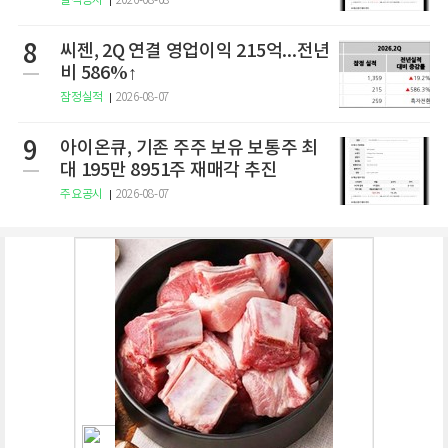
실적공시
2026-08-08
8
씨젠, 2Q 연결 영업이익 215억...전년
비 586%↑
잠정실적
2026-08-07
9
아이온큐, 기존 주주 보유 보통주 최
대 195만 8951주 재매각 추진
주요공시
2026-08-07