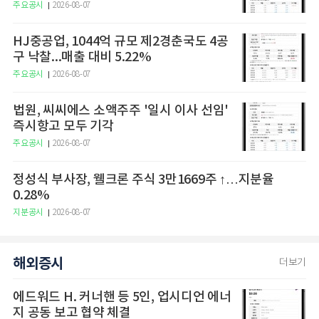
주요공시
2026-08-07
HJ중공업, 1044억 규모 제2경춘국도 4공
구 낙찰...매출 대비 5.22%
주요공시
2026-08-07
법원, 씨씨에스 소액주주 '일시 이사 선임'
즉시항고 모두 기각
주요공시
2026-08-07
정성식 부사장, 웰크론 주식 3만1669주 ↑…지분율
0.28%
지분공시
2026-08-07
해외증시
더보기
에드워드 H. 커너핸 등 5인, 업시디언 에너
지 공동 보고 협약 체결