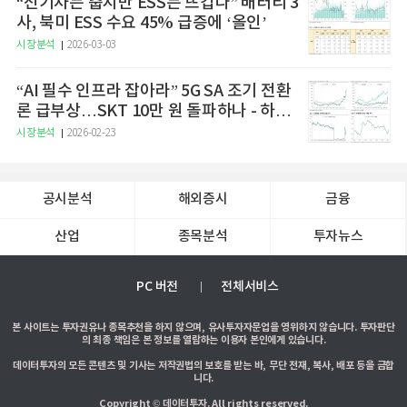
“전기차는 춥지만 ESS는 뜨겁다” 배터리 3
사, 북미 ESS 수요 45% 급증에 ‘올인’
시장분석
2026-03-03
“AI 필수 인프라 잡아라” 5G SA 조기 전환
론 급부상…SKT 10만 원 돌파하나 - 하나
증권
시장분석
2026-02-23
공시분석
해외증시
금융
산업
종목분석
투자뉴스
PC 버전
전체서비스
본 사이트는 투자권유나 종목추천을 하지 않으며, 유사투자자문업을 영위하지 않습니다. 투자판단
의 최종 책임은 본 정보를 열람하는 이용자 본인에게 있습니다.
데이터투자의 모든 콘텐츠 및 기사는 저작권법의 보호를 받는 바, 무단 전재, 복사, 배포 등을 금합
니다.
Copyright © 데이터투자. All rights reserved.