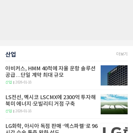
산업
더보기
아비커스, HMM 40척에 자율 운항 솔루션
공급…단일 계약 최대 규모
산업
2026-01-18
LS전선, 멕시코 LSCMX에 2300억 투자해
북미 에너지·모빌리티 거점 구축
산업
2026-01-18
LG화학, 아시아 독점 판매 ‘엑스파렐’로 96
시간 수술 통증 완화 선도