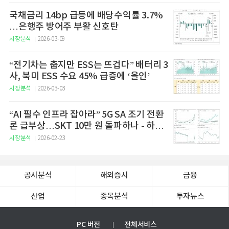
국채금리 14bp 급등에 배당수익률 3.7%
…은행주 방어주 부활 신호탄
시장분석
2026-03-09
“전기차는 춥지만 ESS는 뜨겁다” 배터리 3
사, 북미 ESS 수요 45% 급증에 ‘올인’
시장분석
2026-03-03
“AI 필수 인프라 잡아라” 5G SA 조기 전환
론 급부상…SKT 10만 원 돌파하나 - 하나
증권
시장분석
2026-02-23
공시분석
해외증시
금융
산업
종목분석
투자뉴스
PC 버전
전체서비스