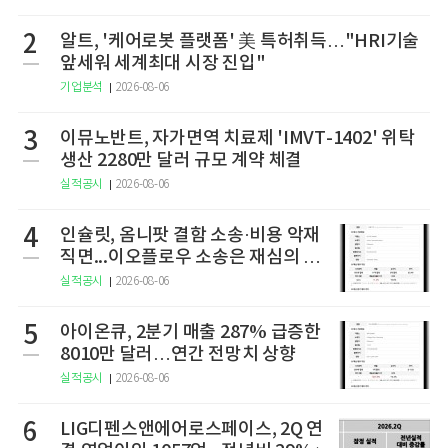
2
알트, '케어로봇 플랫폼' 美 특허취득…"HRI기술
앞세워 세계최대 시장 진입"
기업분석
2026-08-06
3
이뮤노반트, 자가면역 치료제 'IMVT-1402' 위탁
생산 2280만 달러 규모 계약 체결
실적공시
2026-08-06
4
인슐릿, 옴니팟 결함 소송·비용 악재
직면...이오플로우 소송은 재심의 청
구
실적공시
2026-08-06
5
아이온큐, 2분기 매출 287% 급증한
8010만 달러…연간 전망치 상향
실적공시
2026-08-06
6
LIG디펜스앤에어로스페이스, 2Q 연