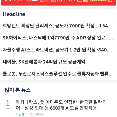
Headline
희망밴드 최상단 딜리셔스, 공모가 7000원 확정... 154억 규모 IPO 돌입
SK하이닉스, 나스닥에 1억7790만 주 ADR 상장 완료…29일 국내 추가 상장
자율주행 AI 스트라드비젼, 공모가 1.2만 원 확정 ‘840억 수혈’
네이블, SK텔레콤과 24억원 규모 공급계약
클로봇, 두산로지스틱스솔루션 인수로 물류자동화 밸류체인 확장 추진 - IBK투자증권
많이 본 뉴스
1
마키나락스, 美 아마존도 인정한 '한국판 팔란티
어'··삼성·현대 등 6000개 AI모델 현장적용
기업분석
2026-08-06