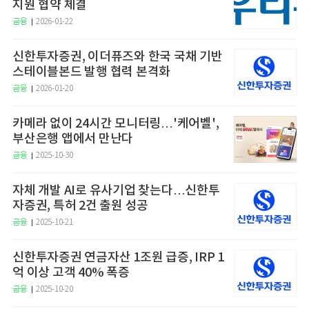
지원 협약 체결
금융
2026-01-22
신한투자증권, 이더퓨즈와 한국 국채 기반
스테이블본드 발행 협력 본격화
금융
2026-01-20
카메라 없이 24시간 모니터링…'케어벨',
부산은행 앱에서 만난다
금융
2025-10-30
자체 개발 AI로 유사기업 찾는다…신한투
자증권, 특허 2건 출원 성공
금융
2025-10-21
신한투자증권 연금자산 1조원 급증, IRP 1
억 이상 고객 40% 폭증
금융
2025-10-20