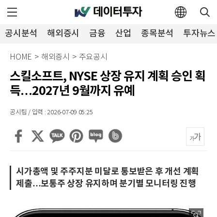
공시분석
해외증시
금융
산업
종목분석
투자뉴스
HOME
>
해외증시
>
주요공시
스킬소프트, NYSE 상장 유지 계획 승인 획
득…2027년 9월까지 유예
공시팀 / 입력 : 2026-07-09 05:25
시가총액 및 주주지분 미달로 통보받은 후 개선 계획
제출…보통주 상장 유지하며 분기별 모니터링 진행