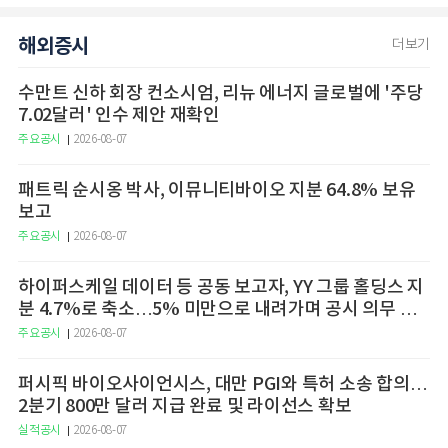
해외증시
더보기
수만트 신하 회장 컨소시엄, 리뉴 에너지 글로벌에 '주당
7.02달러' 인수 제안 재확인
주요공시
2026-08-07
패트릭 순시옹 박사, 이뮤니티바이오 지분 64.8% 보유
보고
주요공시
2026-08-07
하이퍼스케일 데이터 등 공동 보고자, YY 그룹 홀딩스 지
분 4.7%로 축소…5% 미만으로 내려가며 공시 의무 종
료
주요공시
2026-08-07
퍼시픽 바이오사이언시스, 대만 PGI와 특허 소송 합의…
2분기 800만 달러 지급 완료 및 라이선스 확보
실적공시
2026-08-07