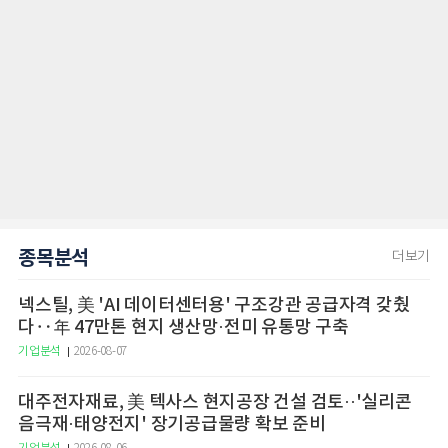
종목분석
더보기
넥스틸, 美 'AI 데이터센터용' 구조강관 공급자격 갖췄
다‥年 47만톤 현지 생산망·전미 유통망 구축
기업분석
2026-08-07
대주전자재료, 美 텍사스 현지공장 건설 검토··'실리콘
음극재·태양전지' 장기공급물량 확보 준비