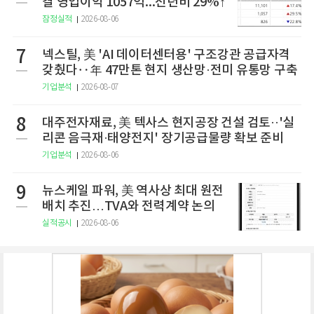
결 영업이익 1057억...전년비 29%↑
잠정실적
2026-08-06
7
넥스틸, 美 'AI 데이터센터용' 구조강관 공급자격
갖췄다‥年 47만톤 현지 생산망·전미 유통망 구축
기업분석
2026-08-07
8
대주전자재료, 美 텍사스 현지공장 건설 검토··'실
리콘 음극재·태양전지' 장기공급물량 확보 준비
기업분석
2026-08-06
9
뉴스케일 파워, 美 역사상 최대 원전
배치 추진…TVA와 전력계약 논의
실적공시
2026-08-06