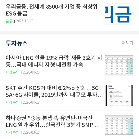
우리금융, 전세계 8500개 기업 중 최상위
ESG 등급
금융
2025-10-17
투자뉴스
더보기
아시아 LNG 현물 19% 급락·새울 3호기 시
동…국내 에너지 지형 대전환 가속
시장분석
2026-04-20
SKT 주간 KOSPI 대비 6.2%p 상회…5G
SA~6G 사이클, 2029년까지 대규모 투자
예고
시장분석
2026-04-13
하나증권 "중동 분쟁 속 유연탄·미국산
LNG 원가 우위…한국전력 3분기 SMP 상
승 전망"
시장분석
2026-03-16