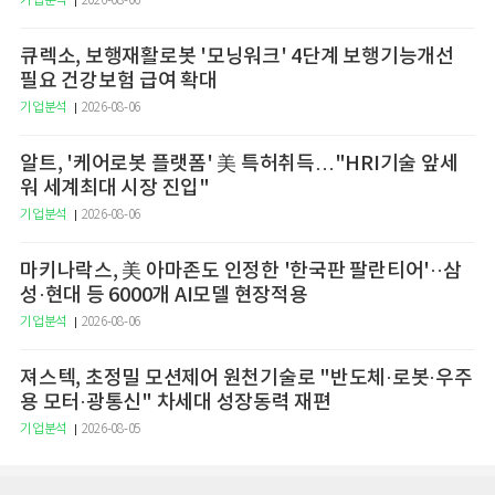
기업분석
2026-08-06
큐렉소, 보행재활로봇 '모닝워크' 4단계 보행기능개선
필요 건강보험 급여 확대
기업분석
2026-08-06
알트, '케어로봇 플랫폼' 美 특허취득…"HRI기술 앞세
워 세계최대 시장 진입"
기업분석
2026-08-06
마키나락스, 美 아마존도 인정한 '한국판 팔란티어'··삼
성·현대 등 6000개 AI모델 현장적용
기업분석
2026-08-06
져스텍, 초정밀 모션제어 원천기술로 "반도체·로봇·우주
용 모터·광통신" 차세대 성장동력 재편
기업분석
2026-08-05