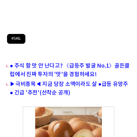
#SKIL
● 주식 할 맛 안 난다고? 《급등주 발굴 No.1》골든클
럽에서 진짜 투자의 '맛'을 경험하세요!
▶극비종목◀ 지금 당장 소액이라도 살 ●급등 유망주
● 긴급 '추천'(선착순 공개)