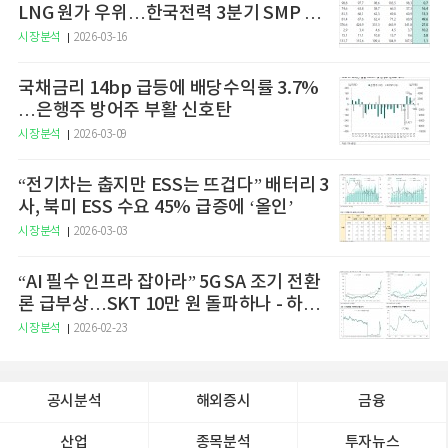
LNG 원가 우위…한국전력 3분기 SMP 상
승 전망"
시장분석
2026-03-16
국채금리 14bp 급등에 배당수익률 3.7%
…은행주 방어주 부활 신호탄
시장분석
2026-03-09
“전기차는 춥지만 ESS는 뜨겁다” 배터리 3
사, 북미 ESS 수요 45% 급증에 ‘올인’
시장분석
2026-03-03
“AI 필수 인프라 잡아라” 5G SA 조기 전환
론 급부상…SKT 10만 원 돌파하나 - 하나
증권
시장분석
2026-02-23
공시분석
해외증시
금융
산업
종목분석
투자뉴스