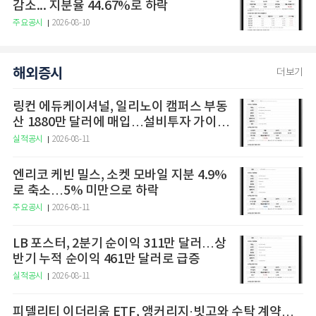
감소... 지분율 44.67%로 하락
주요공시
2026-08-10
해외증시
더보기
링컨 에듀케이셔널, 일리노이 캠퍼스 부동
산 1880만 달러에 매입…설비투자 가이드
라인 상향
실적공시
2026-08-11
엔리코 케빈 밀스, 소켓 모바일 지분 4.9%
로 축소…5% 미만으로 하락
주요공시
2026-08-11
LB 포스터, 2분기 순이익 311만 달러…상
반기 누적 순이익 461만 달러로 급증
실적공시
2026-08-11
피델리티 이더리움 ETF, 앵커리지·빗고와 수탁 계약…