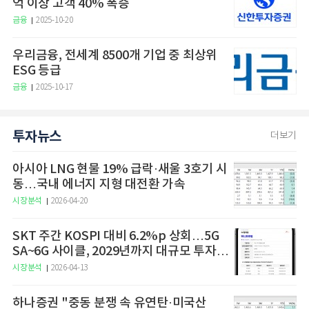
억 이상 고객 40% 폭증
금융
2025-10-20
우리금융, 전세계 8500개 기업 중 최상위
ESG 등급
금융
2025-10-17
투자뉴스
더보기
아시아 LNG 현물 19% 급락·새울 3호기 시
동…국내 에너지 지형 대전환 가속
시장분석
2026-04-20
SKT 주간 KOSPI 대비 6.2%p 상회…5G
SA~6G 사이클, 2029년까지 대규모 투자
예고
시장분석
2026-04-13
하나증권 "중동 분쟁 속 유연탄·미국산