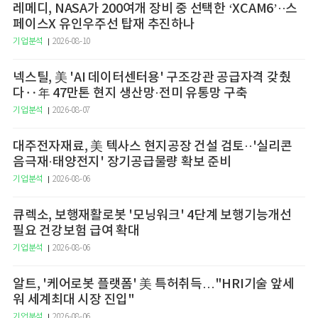
레메디, NASA가 200여개 장비 중 선택한 ‘XCAM6’··스
페이스X 유인우주선 탑재 추진하나
기업분석
2026-08-10
넥스틸, 美 'AI 데이터센터용' 구조강관 공급자격 갖췄
다‥年 47만톤 현지 생산망·전미 유통망 구축
기업분석
2026-08-07
대주전자재료, 美 텍사스 현지공장 건설 검토··'실리콘
음극재·태양전지' 장기공급물량 확보 준비
기업분석
2026-08-06
큐렉소, 보행재활로봇 '모닝워크' 4단계 보행기능개선
필요 건강보험 급여 확대
기업분석
2026-08-06
알트, '케어로봇 플랫폼' 美 특허취득…"HRI기술 앞세
워 세계최대 시장 진입"
기업분석
2026-08-06