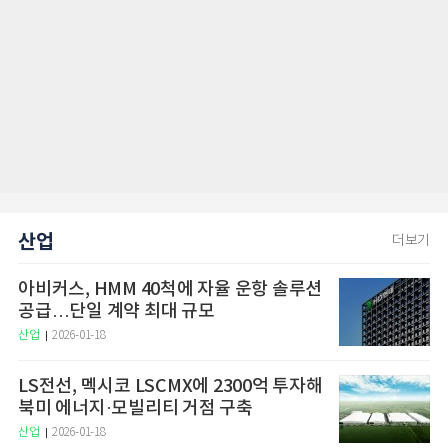
산업
더보기
아비커스, HMM 40척에 자율 운항 솔루션
공급…단일 계약 최대 규모
산업
2026-01-18
LS전선, 멕시코 LSCMX에 2300억 투자해
북미 에너지·모빌리티 거점 구축
산업
2026-01-18