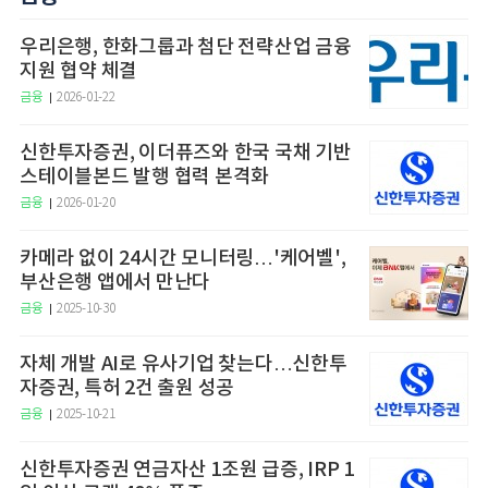
우리은행, 한화그룹과 첨단 전략산업 금융
지원 협약 체결
금융
2026-01-22
신한투자증권, 이더퓨즈와 한국 국채 기반
스테이블본드 발행 협력 본격화
금융
2026-01-20
카메라 없이 24시간 모니터링…'케어벨',
부산은행 앱에서 만난다
금융
2025-10-30
자체 개발 AI로 유사기업 찾는다…신한투
자증권, 특허 2건 출원 성공
금융
2025-10-21
신한투자증권 연금자산 1조원 급증, IRP 1