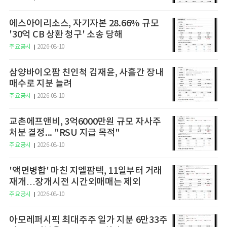
에스아이리소스, 자기자본 28.66% 규모
'30억 CB 상환 청구' 소송 당해
주요공시
2026-08-10
삼양바이오팜 친인척 김재윤, 사흘간 장내
매수로 지분 늘려
주요공시
2026-08-10
교촌에프앤비, 3억6000만원 규모 자사주
처분 결정... "RSU 지급 목적"
주요공시
2026-08-10
'액면병합' 마친 지엘팜텍, 11일부터 거래
재개…장개시전 시간외매매는 제외
주요공시
2026-08-10
아모레퍼시픽 최대주주 일가 지분 6만33주