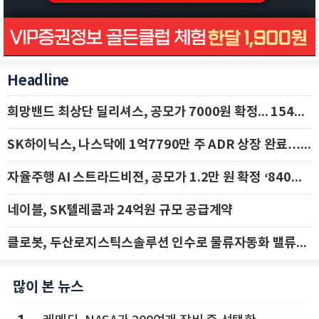
Headline
희망밴드 최상단 딜리셔스, 공모가 7000원 확정... 154억 규모 IPO 돌입
SK하이닉스, 나스닥에 1억7790만 주 ADR 상장 완료…29일 국내 추가 상장
자율주행 AI 스트라드비젼, 공모가 1.2만 원 확정 ‘840억 수혈’
네이블, SK텔레콤과 24억원 규모 공급계약
클로봇, 두산로지스틱스솔루션 인수로 물류자동화 밸류체인 확장 추진 - IBK투자증권
많이 본 뉴스