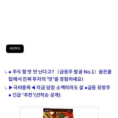
#VOYG
● 주식 할 맛 안 난다고? 《급등주 발굴 No.1》골든클
럽에서 진짜 투자의 '맛'을 경험하세요!
▶극비종목◀ 지금 당장 소액이라도 살 ●급등 유망주
● 긴급 '추천'(선착순 공개)