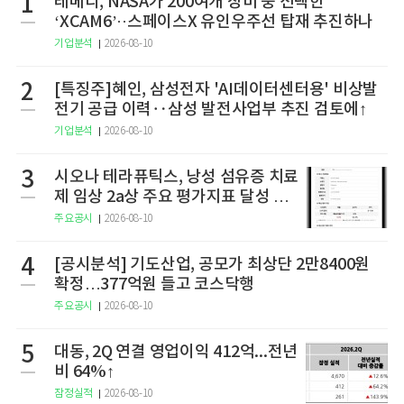
1
레메디, NASA가 200여개 장비 중 선택한
‘XCAM6’··스페이스X 유인우주선 탑재 추진하나
기업분석
2026-08-10
2
[특징주]혜인, 삼성전자 'AI데이터센터용' 비상발
전기 공급 이력‥삼성 발전사업부 추진 검토에↑
기업분석
2026-08-10
3
시오나 테라퓨틱스, 낭성 섬유증 치료
제 임상 2a상 주요 평가지표 달성 실
패
주요공시
2026-08-10
4
[공시분석] 기도산업, 공모가 최상단 2만8400원
확정…377억원 들고 코스닥행
주요공시
2026-08-10
5
대동, 2Q 연결 영업이익 412억...전년
비 64%↑
잠정실적
2026-08-10