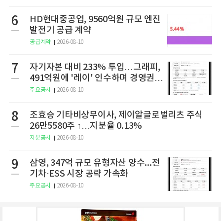
6
HD현대중공업, 9560억원 규모 엔진
발전기 공급 계약
공급계약
2026-08-10
7
자기자본 대비 233% 투입…그래피,
491억원에 '레이' 인수하며 경영권
확보
주요공시
2026-08-10
8
조효승 기타비상무이사, 제이알글로벌리츠 주식
26만5580주 ↑…지분율 0.13%
지분공시
2026-08-10
9
삼영, 347억 규모 유형자산 양수...전
기차·ESS 시장 공략 가속화
주요공시
2026-08-10