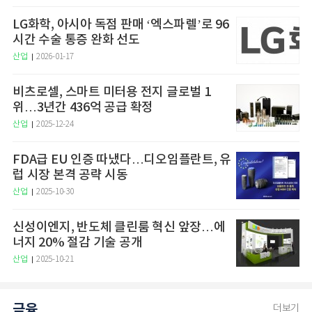
LG화학, 아시아 독점 판매 ‘엑스파렐’로 96
시간 수술 통증 완화 선도
산업
2026-01-17
비츠로셀, 스마트 미터용 전지 글로벌 1
위…3년간 436억 공급 확정
산업
2025-12-24
FDA급 EU 인증 따냈다…디오임플란트, 유
럽 시장 본격 공략 시동
산업
2025-10-30
신성이엔지, 반도체 클린룸 혁신 앞장…에
너지 20% 절감 기술 공개
산업
2025-10-21
금융
더보기