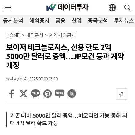
공시분석
해외증시
금융
산업
종목분석
투자뉴스
HOME
>
해외증시
>
계약체결공시
보이저 테크놀로지스, 신용 한도 2억
5000만 달러로 증액…JP모건 등과 계약
개정
공시팀 / 입력 : 2026-07-09 05:29
기존 대비 5000만 달러 증액…어코디언 기능 통해 최
대 4억 달러 확보 가능