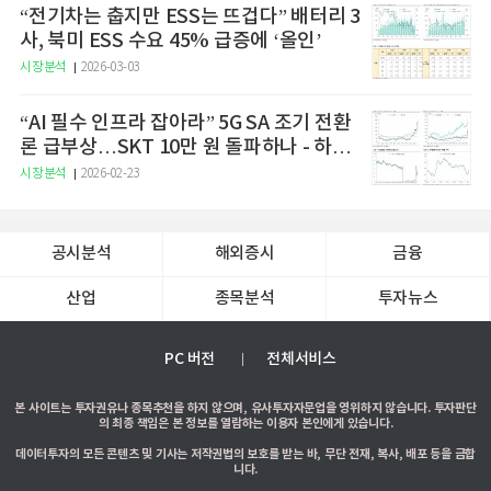
“전기차는 춥지만 ESS는 뜨겁다” 배터리 3
사, 북미 ESS 수요 45% 급증에 ‘올인’
시장분석
2026-03-03
“AI 필수 인프라 잡아라” 5G SA 조기 전환
론 급부상…SKT 10만 원 돌파하나 - 하나
증권
시장분석
2026-02-23
공시분석
해외증시
금융
산업
종목분석
투자뉴스
PC 버전
전체서비스
본 사이트는 투자권유나 종목추천을 하지 않으며, 유사투자자문업을 영위하지 않습니다. 투자판단
의 최종 책임은 본 정보를 열람하는 이용자 본인에게 있습니다.
데이터투자의 모든 콘텐츠 및 기사는 저작권법의 보호를 받는 바, 무단 전재, 복사, 배포 등을 금합
니다.