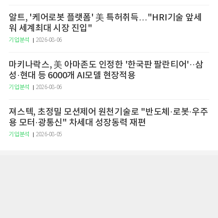
알트, '케어로봇 플랫폼' 美 특허취득…"HRI기술 앞세
워 세계최대 시장 진입"
기업분석
2026-08-06
마키나락스, 美 아마존도 인정한 '한국판 팔란티어'··삼
성·현대 등 6000개 AI모델 현장적용
기업분석
2026-08-06
져스텍, 초정밀 모션제어 원천기술로 "반도체·로봇·우주
용 모터·광통신" 차세대 성장동력 재편
기업분석
2026-08-05