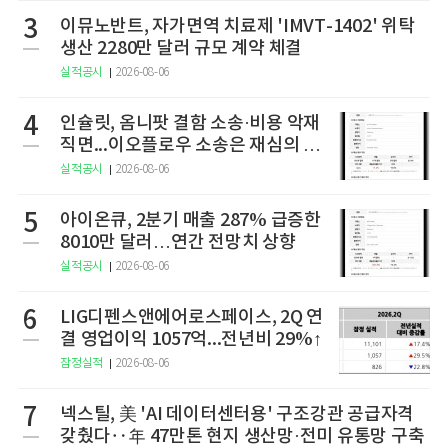
3
이뮤노반트, 자가면역 치료제 'IMVT-1402' 위탁
생산 2280만 달러 규모 계약 체결
실적공시
2026-08-06
4
인슐릿, 옴니팟 결함 소송·비용 악재
직면...이오플로우 소송은 재심의 청
구
실적공시
2026-08-06
5
아이온큐, 2분기 매출 287% 급증한
8010만 달러…연간 전망치 상향
실적공시
2026-08-06
6
LIG디펜스앤에어로스페이스, 2Q 연
결 영업이익 1057억...전년비 29%↑
잠정실적
2026-08-06
7
넥스틸, 美 'AI 데이터센터용' 구조강관 공급자격
갖췄다‥年 47만톤 현지 생산망·전미 유통망 구축