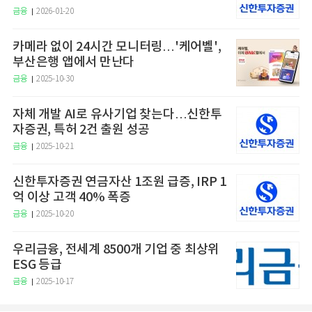
금융
2026-01-20
카메라 없이 24시간 모니터링…'케어벨',
부산은행 앱에서 만난다
금융
2025-10-30
자체 개발 AI로 유사기업 찾는다…신한투
자증권, 특허 2건 출원 성공
금융
2025-10-21
신한투자증권 연금자산 1조원 급증, IRP 1
억 이상 고객 40% 폭증
금융
2025-10-20
우리금융, 전세계 8500개 기업 중 최상위
ESG 등급
금융
2025-10-17