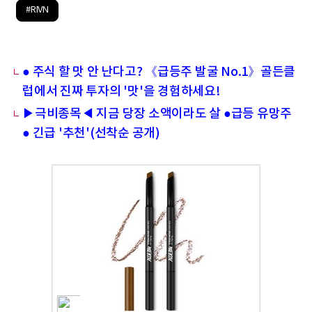
#RIVN
● 주식 할 맛 안 난다고? 《급등주 발굴 No.1》골든클
럽에서 진짜 투자의 '맛'을 경험하세요!
▶극비종목◀ 지금 당장 소액이라도 살 ●급등 유망주
● 긴급 '추천'(선착순 공개)