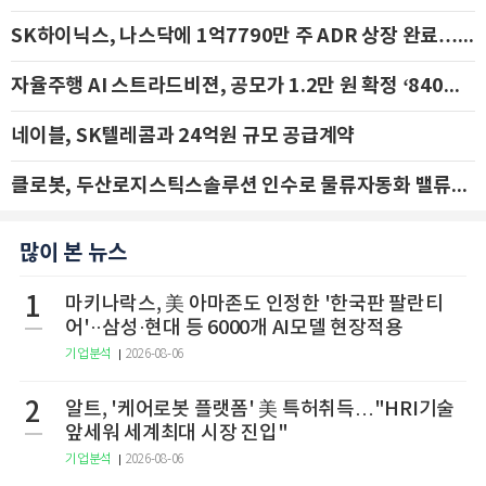
SK하이닉스, 나스닥에 1억7790만 주 ADR 상장 완료…29일 국내 추가 상장
자율주행 AI 스트라드비젼, 공모가 1.2만 원 확정 ‘840억 수혈’
네이블, SK텔레콤과 24억원 규모 공급계약
클로봇, 두산로지스틱스솔루션 인수로 물류자동화 밸류체인 확장 추진 - IBK투자증권
많이 본 뉴스
1
마키나락스, 美 아마존도 인정한 '한국판 팔란티
어'··삼성·현대 등 6000개 AI모델 현장적용
기업분석
2026-08-06
2
알트, '케어로봇 플랫폼' 美 특허취득…"HRI기술
앞세워 세계최대 시장 진입"
기업분석
2026-08-06