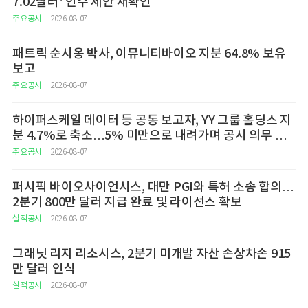
7.02달러' 인수 제안 재확인
주요공시
2026-08-07
패트릭 순시옹 박사, 이뮤니티바이오 지분 64.8% 보유
보고
주요공시
2026-08-07
하이퍼스케일 데이터 등 공동 보고자, YY 그룹 홀딩스 지
분 4.7%로 축소…5% 미만으로 내려가며 공시 의무 종
료
주요공시
2026-08-07
퍼시픽 바이오사이언시스, 대만 PGI와 특허 소송 합의…
2분기 800만 달러 지급 완료 및 라이선스 확보
실적공시
2026-08-07
그래닛 리지 리소시스, 2분기 미개발 자산 손상차손 915
만 달러 인식
실적공시
2026-08-07