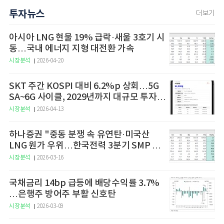
투자뉴스
더보기
아시아 LNG 현물 19% 급락·새울 3호기 시
동…국내 에너지 지형 대전환 가속
시장분석
2026-04-20
SKT 주간 KOSPI 대비 6.2%p 상회…5G
SA~6G 사이클, 2029년까지 대규모 투자
예고
시장분석
2026-04-13
하나증권 "중동 분쟁 속 유연탄·미국산
LNG 원가 우위…한국전력 3분기 SMP 상
승 전망"
시장분석
2026-03-16
국채금리 14bp 급등에 배당수익률 3.7%
…은행주 방어주 부활 신호탄
시장분석
2026-03-09