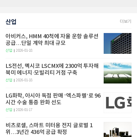
산업
더보기
아비커스, HMM 40척에 자율 운항 솔루션
공급…단일 계약 최대 규모
산업
2026-01-18
LS전선, 멕시코 LSCMX에 2300억 투자해
북미 에너지·모빌리티 거점 구축
산업
2026-01-18
LG화학, 아시아 독점 판매 ‘엑스파렐’로 96
시간 수술 통증 완화 선도
산업
2026-01-17
비츠로셀, 스마트 미터용 전지 글로벌 1
위…3년간 436억 공급 확정