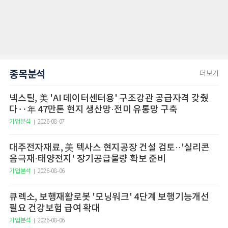
종목분석
더보기
넥스틸, 美 'AI 데이터센터용' 구조강관 공급자격 갖췄
다‥年 47만톤 현지 생산망·전미 유통망 구축
기업분석
2026-08-07
대주전자재료, 美 텍사스 현지공장 건설 검토··'실리콘
음극재·태양전지' 장기공급물량 확보 준비
기업분석
2026-08-06
큐렉소, 보행재활로봇 '모닝워크' 4단계 보행기능개선
필요 건강보험 급여 확대
기업분석
2026-08-06