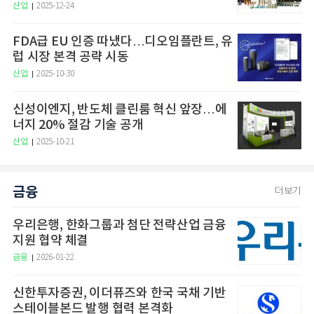
산업
2025-12-24
FDA급 EU 인증 따냈다…디오임플란트, 유
럽 시장 본격 공략 시동
산업
2025-10-30
신성이엔지, 반도체 클린룸 혁신 앞장…에
너지 20% 절감 기술 공개
산업
2025-10-21
금융
더보기
우리은행, 한화그룹과 첨단 전략산업 금융
지원 협약 체결
금융
2026-01-22
신한투자증권, 이더퓨즈와 한국 국채 기반
스테이블본드 발행 협력 본격화