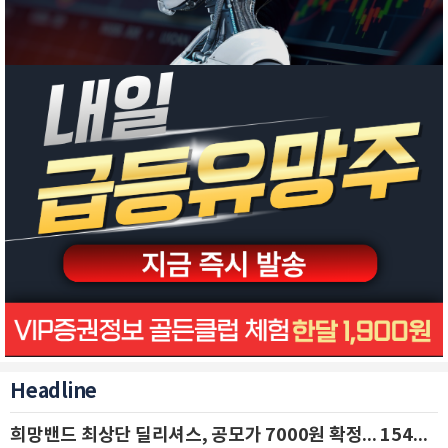
Headline
희망밴드 최상단 딜리셔스, 공모가 7000원 확정... 154억 규모 IPO 돌입