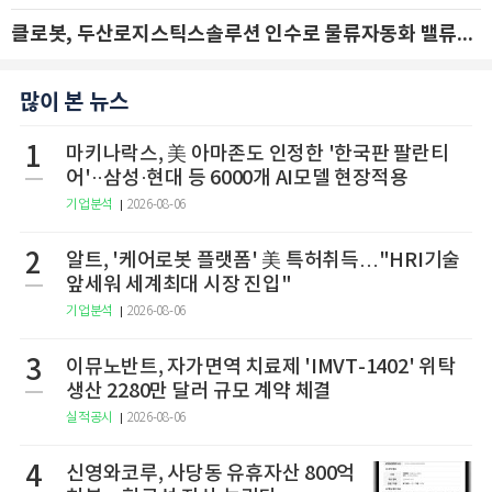
클로봇, 두산로지스틱스솔루션 인수로 물류자동화 밸류체인 확장 추진 - IBK투자증권
많이 본 뉴스
1
마키나락스, 美 아마존도 인정한 '한국판 팔란티
어'··삼성·현대 등 6000개 AI모델 현장적용
기업분석
2026-08-06
2
알트, '케어로봇 플랫폼' 美 특허취득…"HRI기술
앞세워 세계최대 시장 진입"
기업분석
2026-08-06
3
이뮤노반트, 자가면역 치료제 'IMVT-1402' 위탁
생산 2280만 달러 규모 계약 체결
실적공시
2026-08-06
4
신영와코루, 사당동 유휴자산 800억