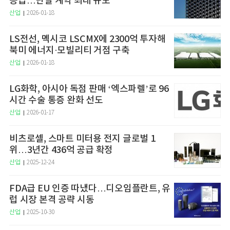
공급…단일 계약 최대 규모
산업
2026-01-18
LS전선, 멕시코 LSCMX에 2300억 투자해
북미 에너지·모빌리티 거점 구축
산업
2026-01-18
LG화학, 아시아 독점 판매 ‘엑스파렐’로 96
시간 수술 통증 완화 선도
산업
2026-01-17
비츠로셀, 스마트 미터용 전지 글로벌 1
위…3년간 436억 공급 확정
산업
2025-12-24
FDA급 EU 인증 따냈다…디오임플란트, 유
럽 시장 본격 공략 시동
산업
2025-10-30