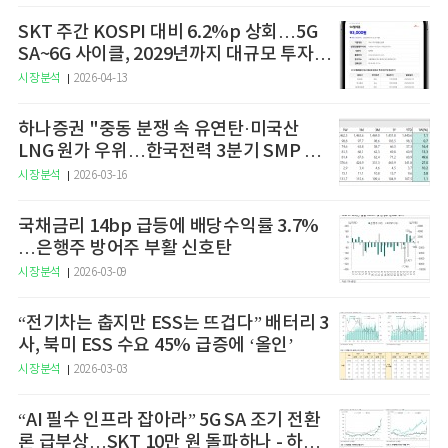
SKT 주간 KOSPI 대비 6.2%p 상회…5G
SA~6G 사이클, 2029년까지 대규모 투자
예고
시장분석
2026-04-13
하나증권 "중동 분쟁 속 유연탄·미국산
LNG 원가 우위…한국전력 3분기 SMP 상
승 전망"
시장분석
2026-03-16
국채금리 14bp 급등에 배당수익률 3.7%
…은행주 방어주 부활 신호탄
시장분석
2026-03-09
“전기차는 춥지만 ESS는 뜨겁다” 배터리 3
사, 북미 ESS 수요 45% 급증에 ‘올인’
시장분석
2026-03-03
“AI 필수 인프라 잡아라” 5G SA 조기 전환
론 급부상…SKT 10만 원 돌파하나 - 하나