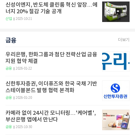
신성이엔지, 반도체 클린룸 혁신 앞장…에
너지 20% 절감 기술 공개
산업
2025-10-21
금융
더보기
우리은행, 한화그룹과 첨단 전략산업 금융
지원 협약 체결
금융
2026-01-22
신한투자증권, 이더퓨즈와 한국 국채 기반
스테이블본드 발행 협력 본격화
금융
2026-01-20
카메라 없이 24시간 모니터링…'케어벨',
부산은행 앱에서 만난다
금융
2025-10-30