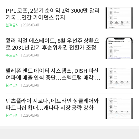
PPL 코프, 2분기 순이익 2억 3000만 달러
기록…연간 가이던스 유지
실적공시
2026-08-07
휠러 리얼 에스테이트, 8월 우선주 상환으
로 2031년 만기 후순위채권 전환가 조정
주요공시
2026-08-07
텔레폰 앤드 데이터 시스템스, DISH 파산
여파에 매출 인식 중단…스펙트럼 매각 세
금 1억7000만달러 3분기 납부 예정
실적공시
2026-08-07
덴츠플라이 시로나, 메드라인 싱클레어와
파트너십 확대…캐나다 시장 공략 강화
실적공시
2026-08-07