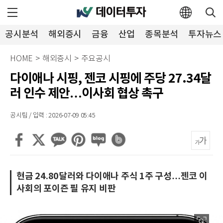
공시분석
해외증시
금융
산업
종목분석
투자뉴스
HOME
>
해외증시
>
주요공시
다이애나 시핑, 젠코 시핑에 주당 27.34달
러 인수 제안…이사회 협상 촉구
공시팀 / 입력 : 2026-07-09 05:45
현금 24.80달러와 다이애나 주식 1주 구성…젠코 이
사회의 포이즌 필 유지 비판