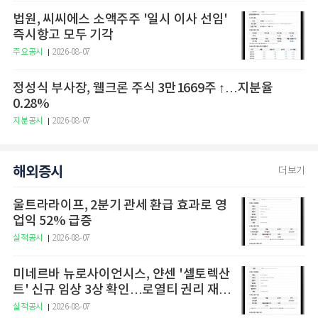
법원, 씨씨에스 소액주주 '일시 이사 선임'
즉시항고 모두 기각
주요공시
2026-08-07
정성식 부사장, 웰크론 주식 3만1669주 ↑…지분율
0.28%
지분공시
2026-08-07
해외증시
더보기
울트라라이프, 2분기 관세 환급 효과로 영
업익 52% 급증
실적공시
2026-08-07
미네르바 뉴로사이언시스, 얀센 '셀토렉산
트' 신규 임상 3상 확인…로열티 권리 재평
가 주목
실적공시
2026-08-07