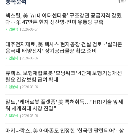
종목분석
더보기
넥스틸, 美 'AI 데이터센터용' 구조강관 공급자격 갖췄
다‥年 47만톤 현지 생산망·전미 유통망 구축
기업분석
2026-08-07
대주전자재료, 美 텍사스 현지공장 건설 검토··'실리콘
음극재·태양전지' 장기공급물량 확보 준비
기업분석
2026-08-06
큐렉소, 보행재활로봇 '모닝워크' 4단계 보행기능개선
필요 건강보험 급여 확대
기업분석
2026-08-06
알트, '케어로봇 플랫폼' 美 특허취득…"HRI기술 앞세
워 세계최대 시장 진입"
기업분석
2026-08-06
마키나락스, 美 아마존도 인정한 '한국판 팔란티어'··삼