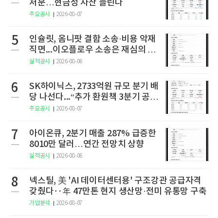
처분…현금성 자산 늘린다
주요공시
2026-08-07
5
인슐릿, 옴니팟 결함 소송·비용 악재
직면...이오플로우 소송은 재심의 청
구
실적공시
2026-08-06
6
SK하이닉스, 2733억원 규모 분기 배
당 나선다...“추가 환원책 3분기 공
개”
주요공시
2026-08-07
7
아이온큐, 2분기 매출 287% 급증한
8010만 달러…연간 전망치 상향
실적공시
2026-08-06
8
넥스틸, 美 'AI 데이터센터용' 구조강관 공급자격
갖췄다‥年 47만톤 현지 생산망·전미 유통망 구축
기업분석
2026-08-07