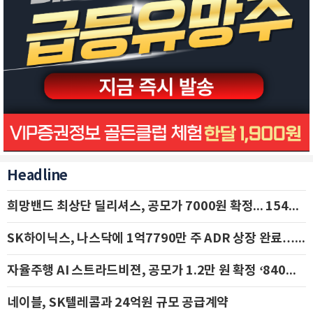
Headline
희망밴드 최상단 딜리셔스, 공모가 7000원 확정... 154억 규모 IPO 돌입
SK하이닉스, 나스닥에 1억7790만 주 ADR 상장 완료…29일 국내 추가 상장
자율주행 AI 스트라드비젼, 공모가 1.2만 원 확정 ‘840억 수혈’
네이블, SK텔레콤과 24억원 규모 공급계약