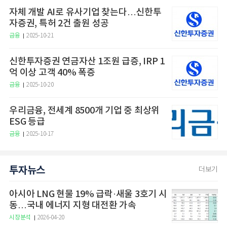
자체 개발 AI로 유사기업 찾는다…신한투
자증권, 특허 2건 출원 성공
금융
2025-10-21
신한투자증권 연금자산 1조원 급증, IRP 1
억 이상 고객 40% 폭증
금융
2025-10-20
우리금융, 전세계 8500개 기업 중 최상위
ESG 등급
금융
2025-10-17
투자뉴스
더보기
아시아 LNG 현물 19% 급락·새울 3호기 시
동…국내 에너지 지형 대전환 가속
시장분석
2026-04-20