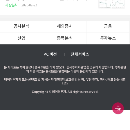
증권
시장분석
2026-02-23
공시분석
해외증시
금융
산업
종목분석
투자뉴스
PC 버전
전체서비스
본 사이트는 투자권유나 종목추천을 하지 않으며, 유사투자자문업을 영위하지 않습니다. 투자판단
의 최종 책임은 본 정보를 열람하는 이용자 본인에게 있습니다.
데이터투자의 모든 콘텐츠 및 기사는 저작권법의 보호를 받는 바, 무단 전재, 복사, 배포 등을 금합
니다.
Copyright © 데이터투자. All rights reserved.