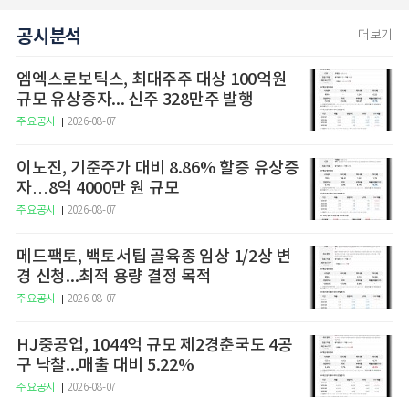
공시분석
더보기
엠엑스로보틱스, 최대주주 대상 100억원
규모 유상증자... 신주 328만주 발행
주요공시
2026-08-07
이노진, 기준주가 대비 8.86% 할증 유상증
자…8억 4000만 원 규모
주요공시
2026-08-07
메드팩토, 백토서팁 골육종 임상 1/2상 변
경 신청...최적 용량 결정 목적
주요공시
2026-08-07
HJ중공업, 1044억 규모 제2경춘국도 4공
구 낙찰...매출 대비 5.22%
주요공시
2026-08-07