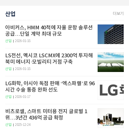
산업
더보기
아비커스, HMM 40척에 자율 운항 솔루션
공급…단일 계약 최대 규모
산업
2026-01-18
LS전선, 멕시코 LSCMX에 2300억 투자해
북미 에너지·모빌리티 거점 구축
산업
2026-01-18
LG화학, 아시아 독점 판매 ‘엑스파렐’로 96
시간 수술 통증 완화 선도
산업
2026-01-17
비츠로셀, 스마트 미터용 전지 글로벌 1
위…3년간 436억 공급 확정
산업
2025-12-24