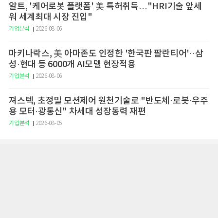
알트, '케어로봇 플랫폼' 美 특허취득…"HRI기술 앞세
워 세계최대 시장 진입"
기업분석
2026-08-06
마키나락스, 美 아마존도 인정한 '한국판 팔란티어'··삼
성·현대 등 6000개 AI모델 현장적용
기업분석
2026-08-06
져스텍, 초정밀 모션제어 원천기술로 "반도체·로봇·우주
용 모터·광통신" 차세대 성장동력 재편
기업분석
2026-08-05