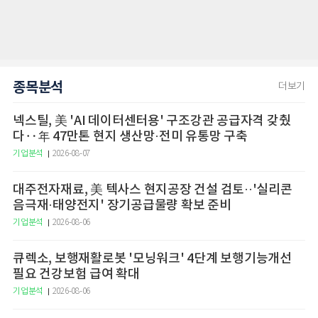
종목분석
더보기
넥스틸, 美 'AI 데이터센터용' 구조강관 공급자격 갖췄
다‥年 47만톤 현지 생산망·전미 유통망 구축
기업분석
2026-08-07
대주전자재료, 美 텍사스 현지공장 건설 검토··'실리콘
음극재·태양전지' 장기공급물량 확보 준비
기업분석
2026-08-06
큐렉소, 보행재활로봇 '모닝워크' 4단계 보행기능개선
필요 건강보험 급여 확대
기업분석
2026-08-06