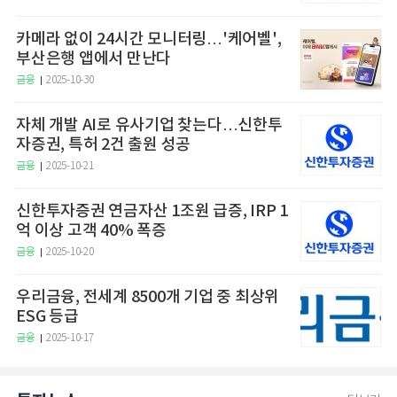
카메라 없이 24시간 모니터링…'케어벨',
부산은행 앱에서 만난다
금융
2025-10-30
자체 개발 AI로 유사기업 찾는다…신한투
자증권, 특허 2건 출원 성공
금융
2025-10-21
신한투자증권 연금자산 1조원 급증, IRP 1
억 이상 고객 40% 폭증
금융
2025-10-20
우리금융, 전세계 8500개 기업 중 최상위
ESG 등급
금융
2025-10-17