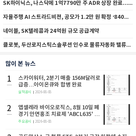
SK하이닉스, 나스닥에 1억7790만 주 ADR 상장 완료…29일 국내 추가 상장
자율주행 AI 스트라드비젼, 공모가 1.2만 원 확정 ‘840억 수혈’
네이블, SK텔레콤과 24억원 규모 공급계약
클로봇, 두산로지스틱스솔루션 인수로 물류자동화 밸류체인 확장 추진 - IBK투자증권
많이 본 뉴스
1
스카이워터, 2분기 매출 156M달러로
급증…아이온큐와 합병 완료
실적공시
2026-08-08
2
앱셀레라 바이오로직스, 8월 10일 폐
경기 안면홍조 치료제 'ABCL635' 임
상 2상 결과 발표
주요공시
2026-08-08