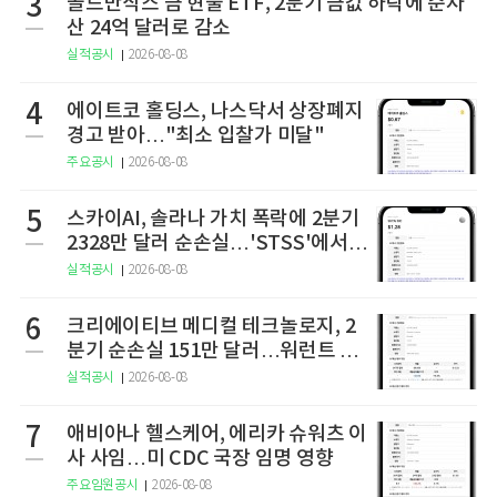
3
골드만삭스 금 현물 ETF, 2분기 금값 하락에 순자
산 24억 달러로 감소
실적공시
2026-08-08
4
에이트코 홀딩스, 나스닥서 상장폐지
경고 받아…"최소 입찰가 미달"
주요공시
2026-08-08
5
스카이AI, 솔라나 가치 폭락에 2분기
2328만 달러 순손실…'STSS'에서
사명·티커 변경 완료
실적공시
2026-08-08
6
크리에이티브 메디컬 테크놀로지, 2
분기 순손실 151만 달러…워런트 행
사로 446만 달러 조달
실적공시
2026-08-08
7
애비아나 헬스케어, 에리카 슈워츠 이
사 사임…미 CDC 국장 임명 영향
주요임원공시
2026-08-08