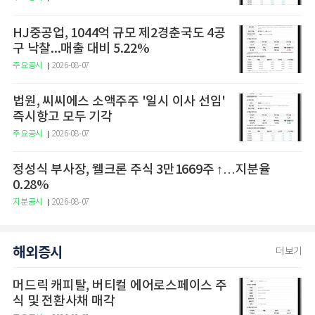
HJ중공업, 1044억 규모 제2경춘국도 4공
구 낙찰...매출 대비 5.22%
주요공시
2026-08-07
법원, 씨씨에스 소액주주 '일시 이사 선임'
즉시항고 모두 기각
주요공시
2026-08-07
정성식 부사장, 웰크론 주식 3만1669주 ↑…지분율
0.28%
지분공시
2026-08-07
해외증시
더보기
머드릭 캐피탈, 버티컬 에어로스페이스 주
식 및 전환사채 매각