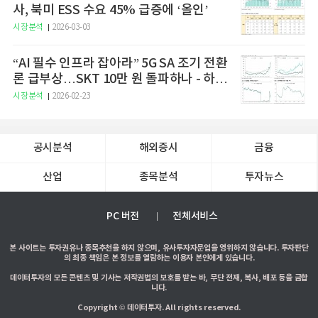
사, 북미 ESS 수요 45% 급증에 ‘올인’
시장분석
2026-03-03
“AI 필수 인프라 잡아라” 5G SA 조기 전환
론 급부상…SKT 10만 원 돌파하나 - 하나
증권
시장분석
2026-02-23
공시분석
해외증시
금융
산업
종목분석
투자뉴스
PC 버전
전체서비스
본 사이트는 투자권유나 종목추천을 하지 않으며, 유사투자자문업을 영위하지 않습니다. 투자판단
의 최종 책임은 본 정보를 열람하는 이용자 본인에게 있습니다.
데이터투자의 모든 콘텐츠 및 기사는 저작권법의 보호를 받는 바, 무단 전재, 복사, 배포 등을 금합
니다.
Copyright © 데이터투자. All rights reserved.