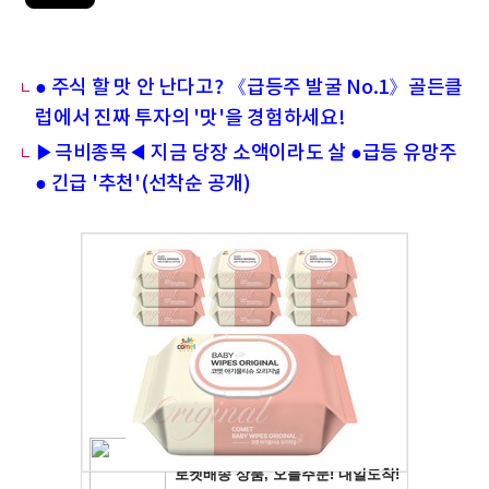
● 주식 할 맛 안 난다고? 《급등주 발굴 No.1》골든클
럽에서 진짜 투자의 '맛'을 경험하세요!
▶극비종목◀ 지금 당장 소액이라도 살 ●급등 유망주
● 긴급 '추천'(선착순 공개)