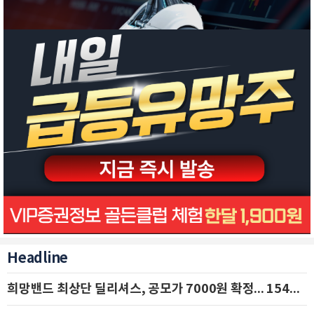
Headline
희망밴드 최상단 딜리셔스, 공모가 7000원 확정... 154억 규모 IPO 돌입