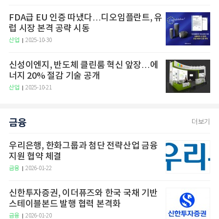
FDA급 EU 인증 따냈다…디오임플란트, 유
럽 시장 본격 공략 시동
산업
2025-10-30
신성이엔지, 반도체 클린룸 혁신 앞장…에
너지 20% 절감 기술 공개
산업
2025-10-21
금융
더보기
우리은행, 한화그룹과 첨단 전략산업 금융
지원 협약 체결
금융
2026-01-22
신한투자증권, 이더퓨즈와 한국 국채 기반
스테이블본드 발행 협력 본격화
금융
2026-01-20