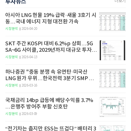
투자뉴스
더보기
아시아 LNG 현물 19% 급락·새울 3호기 시
동…국내 에너지 지형 대전환 가속
시장분석
2026-04-20
SKT 주간 KOSPI 대비 6.2%p 상회…5G
SA~6G 사이클, 2029년까지 대규모 투자
예고
시장분석
2026-04-13
하나증권 "중동 분쟁 속 유연탄·미국산
LNG 원가 우위…한국전력 3분기 SMP 상
승 전망"
시장분석
2026-03-16
국채금리 14bp 급등에 배당수익률 3.7%
…은행주 방어주 부활 신호탄
시장분석
2026-03-09
“전기차는 춥지만 ESS는 뜨겁다” 배터리 3