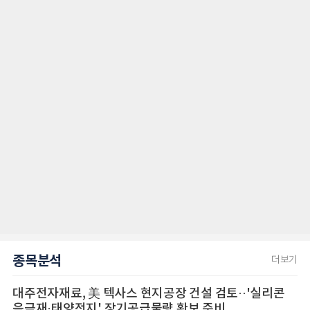
종목분석
더보기
대주전자재료, 美 텍사스 현지공장 건설 검토··'실리콘
음극재·태양전지' 장기공급물량 확보 준비