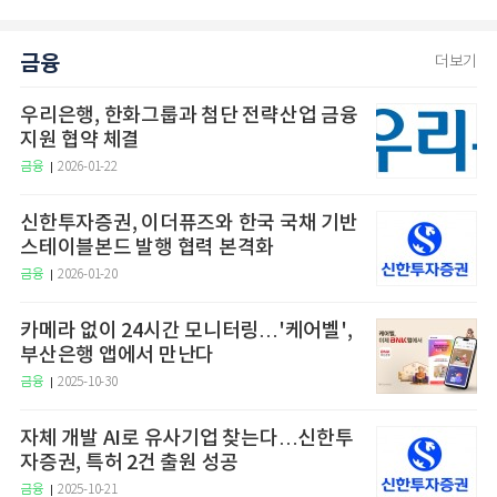
금융
더보기
우리은행, 한화그룹과 첨단 전략산업 금융
지원 협약 체결
금융
2026-01-22
신한투자증권, 이더퓨즈와 한국 국채 기반
스테이블본드 발행 협력 본격화
금융
2026-01-20
카메라 없이 24시간 모니터링…'케어벨',
부산은행 앱에서 만난다
금융
2025-10-30
자체 개발 AI로 유사기업 찾는다…신한투
자증권, 특허 2건 출원 성공
금융
2025-10-21