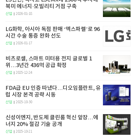
북미 에너지·모빌리티 거점 구축
산업
2026-01-18
LG화학, 아시아 독점 판매 ‘엑스파렐’로 96
시간 수술 통증 완화 선도
산업
2026-01-17
비츠로셀, 스마트 미터용 전지 글로벌 1
위…3년간 436억 공급 확정
산업
2025-12-24
FDA급 EU 인증 따냈다…디오임플란트, 유
럽 시장 본격 공략 시동
산업
2025-10-30
신성이엔지, 반도체 클린룸 혁신 앞장…에
너지 20% 절감 기술 공개
산업
2025-10-21