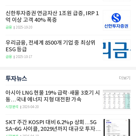
신한투자증권 연금자산 1조원 급증, IRP 1
억 이상 고객 40% 폭증
금융
2025-10-20
우리금융, 전세계 8500개 기업 중 최상위
ESG 등급
금융
2025-10-17
투자뉴스
더보기
아시아 LNG 현물 19% 급락·새울 3호기 시
동…국내 에너지 지형 대전환 가속
시장분석
2026-04-20
SKT 주간 KOSPI 대비 6.2%p 상회…5G
SA~6G 사이클, 2029년까지 대규모 투자
예고