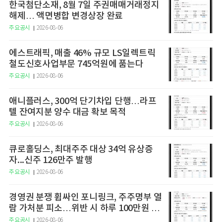
한국첨단소재, 8월 7일 주권매매거래정지
해제… 액면병합 변경상장 완료
주요공시
2026-08-06
에스트래픽, 매출 46% 규모 LS일렉트릭
철도신호사업부문 745억원에 품는다
주요공시
2026-08-06
애니플러스, 300억 단기차입 단행…라프
텔 잔여지분 양수 대금 확보 목적
주요공시
2026-08-06
큐로홀딩스, 최대주주 대상 34억 유상증
자...신주 126만주 발행
주요공시
2026-08-06
경영권 분쟁 휩싸인 포니링크, 주주명부 열
람 가처분 피소…위반 시 하루 100만원 청
구
주요공시
2026-08-06