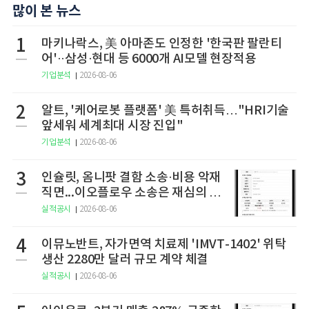
많이 본 뉴스
1
마키나락스, 美 아마존도 인정한 '한국판 팔란티
어'··삼성·현대 등 6000개 AI모델 현장적용
기업분석
2026-08-06
2
알트, '케어로봇 플랫폼' 美 특허취득…"HRI기술
앞세워 세계최대 시장 진입"
기업분석
2026-08-06
3
인슐릿, 옴니팟 결함 소송·비용 악재
직면...이오플로우 소송은 재심의 청
구
실적공시
2026-08-06
4
이뮤노반트, 자가면역 치료제 'IMVT-1402' 위탁
생산 2280만 달러 규모 계약 체결
실적공시
2026-08-06