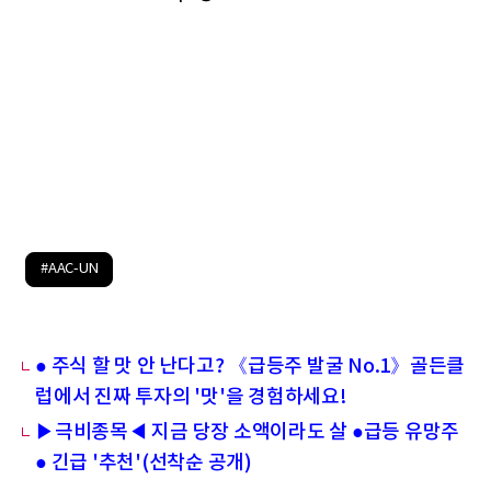
#AAC-UN
● 주식 할 맛 안 난다고? 《급등주 발굴 No.1》골든클
럽에서 진짜 투자의 '맛'을 경험하세요!
▶극비종목◀ 지금 당장 소액이라도 살 ●급등 유망주
● 긴급 '추천'(선착순 공개)