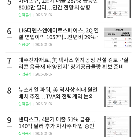
5
아이온큐, 2분기 매출 287% 급증한
8010만 달러…연간 전망치 상향
실적공시
2026-08-06
6
LIG디펜스앤에어로스페이스, 2Q 연
결 영업이익 1057억...전년비 29%↑
잠정실적
2026-08-06
7
대주전자재료, 美 텍사스 현지공장 건설 검토··'실
리콘 음극재·태양전지' 장기공급물량 확보 준비
기업분석
2026-08-06
8
뉴스케일 파워, 美 역사상 최대 원전
배치 추진…TVA와 전력계약 논의
실적공시
2026-08-06
9
샌디스크, 4분기 매출 51% 급증…
140억 달러 추가 자사주 매입 승인
실적공시
2026-08-06