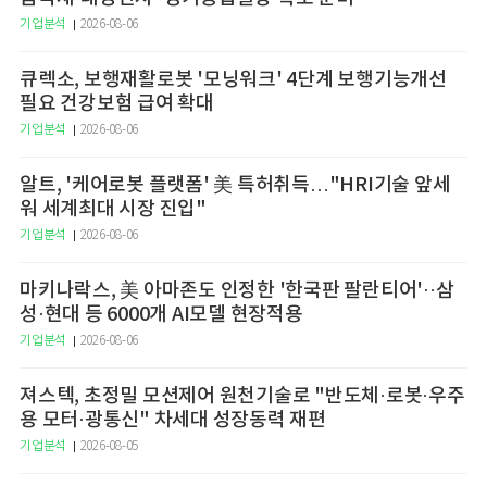
기업분석
2026-08-06
큐렉소, 보행재활로봇 '모닝워크' 4단계 보행기능개선
필요 건강보험 급여 확대
기업분석
2026-08-06
알트, '케어로봇 플랫폼' 美 특허취득…"HRI기술 앞세
워 세계최대 시장 진입"
기업분석
2026-08-06
마키나락스, 美 아마존도 인정한 '한국판 팔란티어'··삼
성·현대 등 6000개 AI모델 현장적용
기업분석
2026-08-06
져스텍, 초정밀 모션제어 원천기술로 "반도체·로봇·우주
용 모터·광통신" 차세대 성장동력 재편
기업분석
2026-08-05