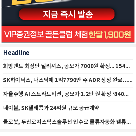
Headline
희망밴드 최상단 딜리셔스, 공모가 7000원 확정... 154억 규모 IPO 돌입
SK하이닉스, 나스닥에 1억7790만 주 ADR 상장 완료…29일 국내 추가 상장
자율주행 AI 스트라드비젼, 공모가 1.2만 원 확정 ‘840억 수혈’
네이블, SK텔레콤과 24억원 규모 공급계약
클로봇, 두산로지스틱스솔루션 인수로 물류자동화 밸류체인 확장 추진 - IBK투자증권