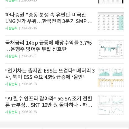
시장분석
2026-04-13
하나증권 "중동 분쟁 속 유연탄·미국산
LNG 원가 우위…한국전력 3분기 SMP 상
승 전망"
시장분석
2026-03-16
국채금리 14bp 급등에 배당수익률 3.7%
…은행주 방어주 부활 신호탄
시장분석
2026-03-09
“전기차는 춥지만 ESS는 뜨겁다” 배터리 3
사, 북미 ESS 수요 45% 급증에 ‘올인’
시장분석
2026-03-03
“AI 필수 인프라 잡아라” 5G SA 조기 전환
론 급부상…SKT 10만 원 돌파하나 - 하나
증권
시장분석
2026-02-23