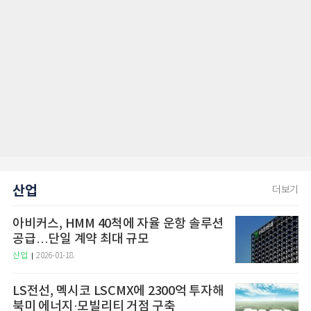
산업
더보기
아비커스, HMM 40척에 자율 운항 솔루션
공급…단일 계약 최대 규모
산업
2026-01-18
LS전선, 멕시코 LSCMX에 2300억 투자해
북미 에너지·모빌리티 거점 구축