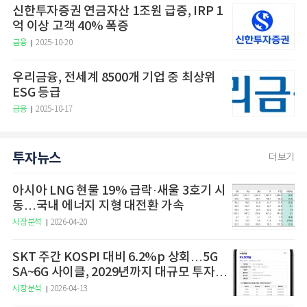
신한투자증권 연금자산 1조원 급증, IRP 1
억 이상 고객 40% 폭증
금융
2025-10-20
우리금융, 전세계 8500개 기업 중 최상위
ESG 등급
금융
2025-10-17
투자뉴스
더보기
아시아 LNG 현물 19% 급락·새울 3호기 시
동…국내 에너지 지형 대전환 가속
시장분석
2026-04-20
SKT 주간 KOSPI 대비 6.2%p 상회…5G
SA~6G 사이클, 2029년까지 대규모 투자
예고
시장분석
2026-04-13