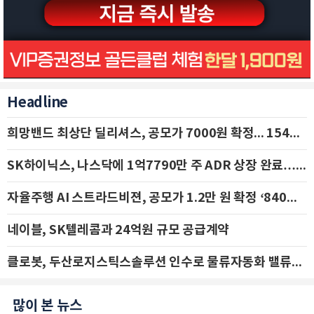
Headline
희망밴드 최상단 딜리셔스, 공모가 7000원 확정... 154억 규모 IPO 돌입
SK하이닉스, 나스닥에 1억7790만 주 ADR 상장 완료…29일 국내 추가 상장
자율주행 AI 스트라드비젼, 공모가 1.2만 원 확정 ‘840억 수혈’
네이블, SK텔레콤과 24억원 규모 공급계약
클로봇, 두산로지스틱스솔루션 인수로 물류자동화 밸류체인 확장 추진 - IBK투자증권
많이 본 뉴스