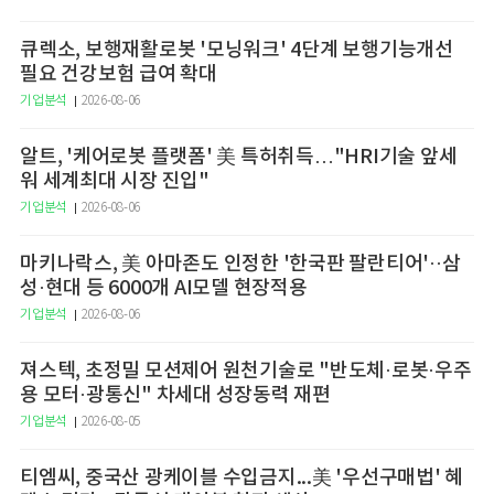
큐렉소, 보행재활로봇 '모닝워크' 4단계 보행기능개선
필요 건강보험 급여 확대
기업분석
2026-08-06
알트, '케어로봇 플랫폼' 美 특허취득…"HRI기술 앞세
워 세계최대 시장 진입"
기업분석
2026-08-06
마키나락스, 美 아마존도 인정한 '한국판 팔란티어'··삼
성·현대 등 6000개 AI모델 현장적용
기업분석
2026-08-06
져스텍, 초정밀 모션제어 원천기술로 "반도체·로봇·우주
용 모터·광통신" 차세대 성장동력 재편
기업분석
2026-08-05
티엠씨, 중국산 광케이블 수입금지...美 '우선구매법' 혜