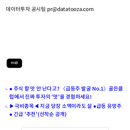
데이터투자 공시팀 pr@datatooza.com
#AIB
● 주식 할 맛 안 난다고? 《급등주 발굴 No.1》골든클
럽에서 진짜 투자의 '맛'을 경험하세요!
▶극비종목◀ 지금 당장 소액이라도 살 ●급등 유망주
● 긴급 '추천'(선착순 공개)