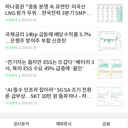
하나증권 "중동 분쟁 속 유연탄·미국산
LNG 원가 우위…한국전력 3분기 SMP 상
승 전망"
시장분석
2026-03-16
국채금리 14bp 급등에 배당수익률 3.7%
…은행주 방어주 부활 신호탄
시장분석
2026-03-09
“전기차는 춥지만 ESS는 뜨겁다” 배터리 3
사, 북미 ESS 수요 45% 급증에 ‘올인’
시장분석
2026-03-03
“AI 필수 인프라 잡아라” 5G SA 조기 전환
론 급부상…SKT 10만 원 돌파하나 - 하나
증권
시장분석
2026-02-23
공시분석
해외증시
금융