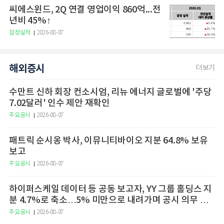
씨에스윈드, 2Q 연결 영업이익 860억...전
년비 45%↑
잠정실적
2026-08-07
해외증시
더보기
수만트 신하 회장 컨소시엄, 리뉴 에너지 글로벌에 '주당
7.02달러' 인수 제안 재확인
주요공시
2026-08-07
패트릭 순시옹 박사, 이뮤니티바이오 지분 64.8% 보유
보고
주요공시
2026-08-07
하이퍼스케일 데이터 등 공동 보고자, YY 그룹 홀딩스 지
분 4.7%로 축소…5% 미만으로 내려가며 공시 의무 종
료
주요공시
2026-08-07