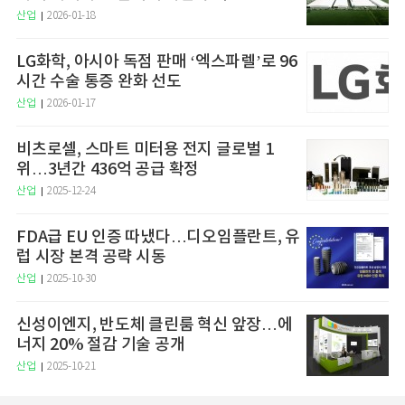
산업
2026-01-18
LG화학, 아시아 독점 판매 ‘엑스파렐’로 96
시간 수술 통증 완화 선도
산업
2026-01-17
비츠로셀, 스마트 미터용 전지 글로벌 1
위…3년간 436억 공급 확정
산업
2025-12-24
FDA급 EU 인증 따냈다…디오임플란트, 유
럽 시장 본격 공략 시동
산업
2025-10-30
신성이엔지, 반도체 클린룸 혁신 앞장…에
너지 20% 절감 기술 공개
산업
2025-10-21