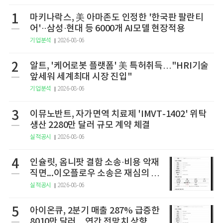
1
마키나락스, 美 아마존도 인정한 '한국판 팔란티
어'··삼성·현대 등 6000개 AI모델 현장적용
기업분석
2026-08-06
2
알트, '케어로봇 플랫폼' 美 특허취득…"HRI기술
앞세워 세계최대 시장 진입"
기업분석
2026-08-06
3
이뮤노반트, 자가면역 치료제 'IMVT-1402' 위탁
생산 2280만 달러 규모 계약 체결
실적공시
2026-08-06
4
인슐릿, 옴니팟 결함 소송·비용 악재
직면...이오플로우 소송은 재심의 청
구
실적공시
2026-08-06
5
아이온큐, 2분기 매출 287% 급증한
8010만 달러…연간 전망치 상향