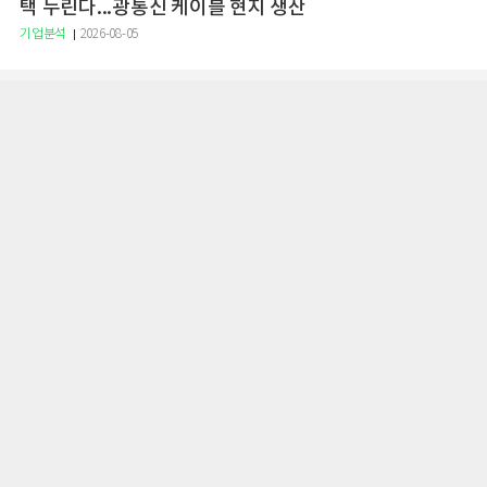
택 누린다...광통신 케이블 현지 생산
기업분석
2026-08-05