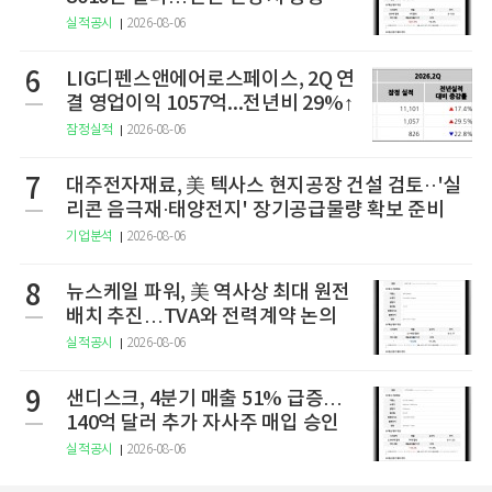
실적공시
2026-08-06
6
LIG디펜스앤에어로스페이스, 2Q 연
결 영업이익 1057억...전년비 29%↑
잠정실적
2026-08-06
7
대주전자재료, 美 텍사스 현지공장 건설 검토··'실
리콘 음극재·태양전지' 장기공급물량 확보 준비
기업분석
2026-08-06
8
뉴스케일 파워, 美 역사상 최대 원전
배치 추진…TVA와 전력계약 논의
실적공시
2026-08-06
9
샌디스크, 4분기 매출 51% 급증…
140억 달러 추가 자사주 매입 승인
실적공시
2026-08-06