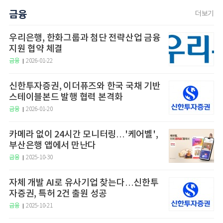
금융
더보기
우리은행, 한화그룹과 첨단 전략산업 금융
지원 협약 체결
금융
2026-01-22
신한투자증권, 이더퓨즈와 한국 국채 기반
스테이블본드 발행 협력 본격화
금융
2026-01-20
카메라 없이 24시간 모니터링…'케어벨',
부산은행 앱에서 만난다
금융
2025-10-30
자체 개발 AI로 유사기업 찾는다…신한투
자증권, 특허 2건 출원 성공
금융
2025-10-21