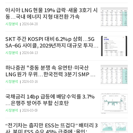
아시아 LNG 현물 19% 급락·새울 3호기 시
동…국내 에너지 지형 대전환 가속
시장분석
2026-04-20
SKT 주간 KOSPI 대비 6.2%p 상회…5G
SA~6G 사이클, 2029년까지 대규모 투자
예고
시장분석
2026-04-13
하나증권 "중동 분쟁 속 유연탄·미국산
LNG 원가 우위…한국전력 3분기 SMP 상
승 전망"
시장분석
2026-03-16
국채금리 14bp 급등에 배당수익률 3.7%
…은행주 방어주 부활 신호탄
시장분석
2026-03-09
“전기차는 춥지만 ESS는 뜨겁다” 배터리 3
사, 북미 ESS 수요 45% 급증에 ‘올인’