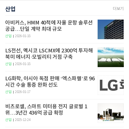
산업
더보기
아비커스, HMM 40척에 자율 운항 솔루션
공급…단일 계약 최대 규모
산업
2026-01-18
LS전선, 멕시코 LSCMX에 2300억 투자해
북미 에너지·모빌리티 거점 구축
산업
2026-01-18
LG화학, 아시아 독점 판매 ‘엑스파렐’로 96
시간 수술 통증 완화 선도
산업
2026-01-17
비츠로셀, 스마트 미터용 전지 글로벌 1
위…3년간 436억 공급 확정
산업
2025-12-24