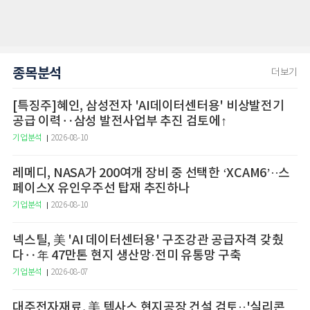
종목분석
더보기
[특징주]혜인, 삼성전자 'AI데이터센터용' 비상발전기
공급 이력‥삼성 발전사업부 추진 검토에↑
기업분석
2026-08-10
레메디, NASA가 200여개 장비 중 선택한 ‘XCAM6’··스
페이스X 유인우주선 탑재 추진하나
기업분석
2026-08-10
넥스틸, 美 'AI 데이터센터용' 구조강관 공급자격 갖췄
다‥年 47만톤 현지 생산망·전미 유통망 구축
기업분석
2026-08-07
대주전자재료, 美 텍사스 현지공장 건설 검토··'실리콘