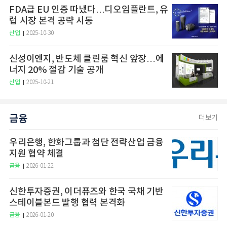
FDA급 EU 인증 따냈다…디오임플란트, 유
럽 시장 본격 공략 시동
산업
2025-10-30
신성이엔지, 반도체 클린룸 혁신 앞장…에
너지 20% 절감 기술 공개
산업
2025-10-21
금융
더보기
우리은행, 한화그룹과 첨단 전략산업 금융
지원 협약 체결
금융
2026-01-22
신한투자증권, 이더퓨즈와 한국 국채 기반
스테이블본드 발행 협력 본격화
금융
2026-01-20