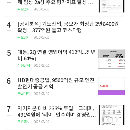
제 임상 2a상 주요 평가지표 달성 실
패
주요공시
2026-08-10
4
[공시분석] 기도산업, 공모가 최상단 2만8400원
확정…377억원 들고 코스닥행
주요공시
2026-08-10
5
대동, 2Q 연결 영업이익 412억...전년
비 64%↑
잠정실적
2026-08-10
6
HD현대중공업, 9560억원 규모 엔진
발전기 공급 계약
공급계약
2026-08-10
7
자기자본 대비 233% 투입…그래피,
491억원에 '레이' 인수하며 경영권
확보
주요공시
2026-08-10