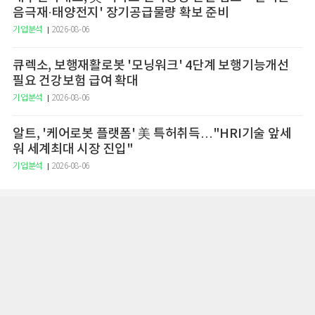
음극재·태양전지' 장기공급물량 확보 준비
기업분석
2026-08-06
큐렉소, 보행재활로봇 '모닝워크' 4단계 보행기능개선
필요 건강보험 급여 확대
기업분석
2026-08-06
알트, '케어로봇 플랫폼' 美 특허취득…"HRI기술 앞세
워 세계최대 시장 진입"
기업분석
2026-08-06