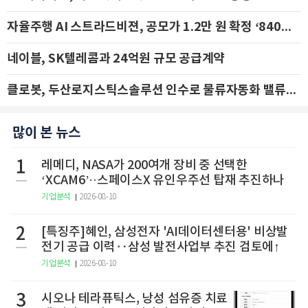
자율주행 AI 스트라드비젼, 공모가 1.2만 원 확정 ‘840억 수혈’
네이블, SK텔레콤과 24억원 규모 공급계약
클로봇, 두산로지스틱스솔루션 인수로 물류자동화 밸류체인 확장 추진 - IBK투자증권
많이 본 뉴스
1
레메디, NASA가 200여개 장비 중 선택한
‘XCAM6’··스페이스X 유인우주선 탑재 추진하나
기업분석
2026-08-10
2
[특징주]혜인, 삼성전자 'AI데이터센터용' 비상발
전기 공급 이력‥삼성 발전사업부 추진 검토에↑
기업분석
2026-08-10
3
시오나 테라퓨틱스, 낭성 섬유증 치료