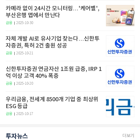
카메라 없이 24시간 모니터링…'케어벨',
부산은행 앱에서 만난다
금융
2025-10-30
자체 개발 AI로 유사기업 찾는다…신한투
자증권, 특허 2건 출원 성공
금융
2025-10-21
신한투자증권 연금자산 1조원 급증, IRP 1
억 이상 고객 40% 폭증
금융
2025-10-20
우리금융, 전세계 8500개 기업 중 최상위
ESG 등급
금융
2025-10-17
투자뉴스
더보기