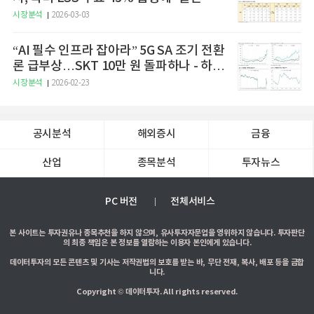
시장분석
2026-03-03
“AI 필수 인프라 잡아라” 5G SA 조기 전환
론 급부상…SKT 10만 원 돌파하나 - 하나
증권
시장분석
2026-02-23
공시분석
해외증시
금융
산업
종목분석
투자뉴스
PC 버전
전체서비스
본 사이트는 투자권유나 종목추천을 하지 않으며, 유사투자자문업을 영위하지 않습니다. 투자판단
의 최종 책임은 본 정보를 열람하는 이용자 본인에게 있습니다.
데이터투자의 모든 콘텐츠 및 기사는 저작권법의 보호를 받는 바, 무단 전재, 복사, 배포 등을 금합
니다.
Copyright © 데이터투자. All rights reserved.