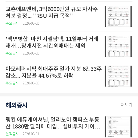
교촌에프앤비, 3억6000만원 규모 자사주
처분 결정... "RSU 지급 목적"
주요공시
2026-08-10
'액면병합' 마친 지엘팜텍, 11일부터 거래
재개…장개시전 시간외매매는 제외
주요공시
2026-08-10
아모레퍼시픽 최대주주 일가 지분 6만33주
감소... 지분율 44.67%로 하락
주요공시
2026-08-10
해외증시
더보기
링컨 에듀케이셔널, 일리노이 캠퍼스 부동
산 1880만 달러에 매입…설비투자 가이드
라인 상향
실적공시
2026-08-11