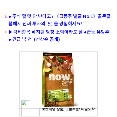
● 주식 할 맛 안 난다고? 《급등주 발굴 No.1》골든클
럽에서 진짜 투자의 '맛'을 경험하세요!
▶극비종목◀ 지금 당장 소액이라도 살 ●급등 유망주
● 긴급 '추천'(선착순 공개)