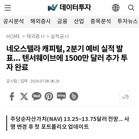
공시분석
해외증시
금융
산업
종목분석
투자뉴스
HOME
>
해외증시
>
실적공시
네오스텔라 캐피털, 2분기 예비 실적 발
표... 텐서웨이브에 1500만 달러 추가 투
자 완료
공시팀 / 입력 : 2026-07-09 06:29
주당순자산가치(NAV) 13.25~13.75달러 전망... 사
명 변경 후 첫 포트폴리오 업데이트