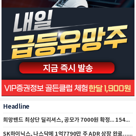
Headline
희망밴드 최상단 딜리셔스, 공모가 7000원 확정... 154억 규모 IPO 돌입
SK하이닉스, 나스닥에 1억7790만 주 ADR 상장 완료…29일 국내 추가 상장