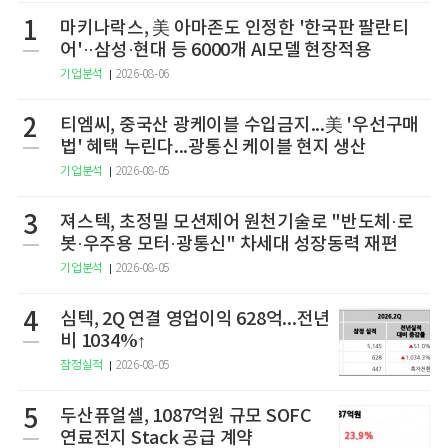
1
마키나락스, 美 아마존도 인정한 '한국판 팔란티
어'··삼성·현대 등 6000개 AI모델 현장적용
기업분석
2026-08-06
2
티엠씨, 중국산 광케이블 수입금지...美 '우선구매
법' 혜택 누린다...광통신 케이블 현지 생산
기업분석
2026-08-05
3
져스텍, 초정밀 모션제어 원천기술로 "반도체·로
봇·우주용 모터·광통신" 차세대 성장동력 재편
기업분석
2026-08-05
4
심텍, 2Q 연결 영업이익 628억...전년
비 1034%↑
잠정실적
2026-08-05
5
두산퓨얼셀, 1087억원 규모 SOFC
연료전지 Stack 공급 계약