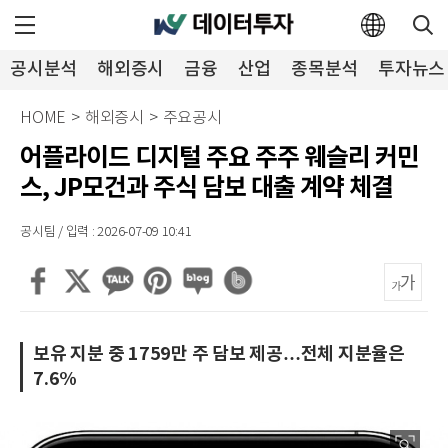
공시분석
해외증시
금융
산업
종목분석
투자뉴스
HOME
>
해외증시
>
주요공시
어플라이드 디지털 주요 주주 웨슬리 커민
스, JP모건과 주식 담보 대출 계약 체결
공시팀 / 입력 : 2026-07-09 10:41
보유 지분 중 1759만 주 담보 제공…전체 지분율은
7.6%