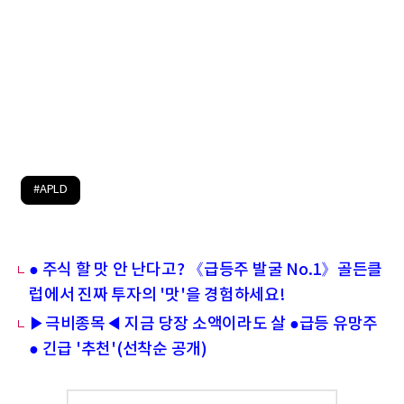
#APLD
● 주식 할 맛 안 난다고? 《급등주 발굴 No.1》골든클
럽에서 진짜 투자의 '맛'을 경험하세요!
▶극비종목◀ 지금 당장 소액이라도 살 ●급등 유망주
● 긴급 '추천'(선착순 공개)