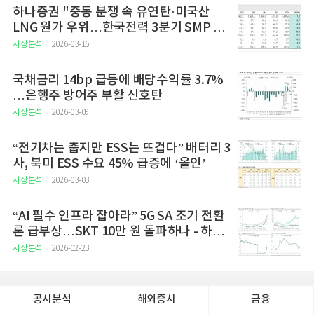
하나증권 "중동 분쟁 속 유연탄·미국산
LNG 원가 우위…한국전력 3분기 SMP 상
승 전망"
시장분석
2026-03-16
국채금리 14bp 급등에 배당수익률 3.7%
…은행주 방어주 부활 신호탄
시장분석
2026-03-09
“전기차는 춥지만 ESS는 뜨겁다” 배터리 3
사, 북미 ESS 수요 45% 급증에 ‘올인’
시장분석
2026-03-03
“AI 필수 인프라 잡아라” 5G SA 조기 전환
론 급부상…SKT 10만 원 돌파하나 - 하나
증권
시장분석
2026-02-23
공시분석
해외증시
금융