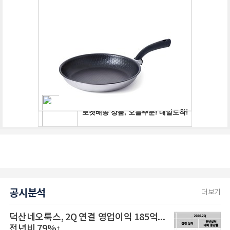
공시분석
더보기
덕산네오룩스, 2Q 연결 영업이익 185억...
전년비 79%↑