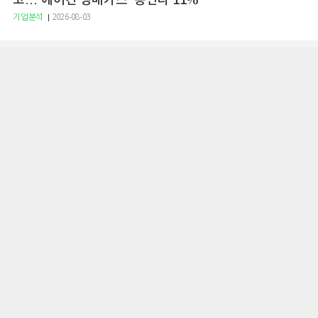
고…'에어컨 냉매가스' 동난다 11%
기업분석
2026-08-03