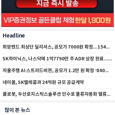
Headline
희망밴드 최상단 딜리셔스, 공모가 7000원 확정... 154억 규모 IPO 돌입
SK하이닉스, 나스닥에 1억7790만 주 ADR 상장 완료…29일 국내 추가 상장
자율주행 AI 스트라드비젼, 공모가 1.2만 원 확정 ‘840억 수혈’
네이블, SK텔레콤과 24억원 규모 공급계약
클로봇, 두산로지스틱스솔루션 인수로 물류자동화 밸류체인 확장 추진 - IBK투자증권
많이 본 뉴스