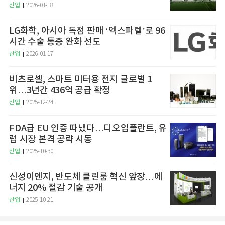
산업
2026-01-18
LG화학, 아시아 독점 판매 ‘엑스파렐’로 96
시간 수술 통증 완화 선도
산업
2026-01-17
비츠로셀, 스마트 미터용 전지 글로벌 1
위…3년간 436억 공급 확정
산업
2025-12-24
FDA급 EU 인증 따냈다…디오임플란트, 유
럽 시장 본격 공략 시동
산업
2025-10-30
신성이엔지, 반도체 클린룸 혁신 앞장…에
너지 20% 절감 기술 공개
산업
2025-10-21