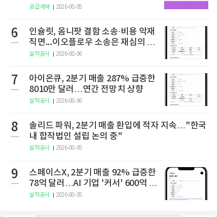
공급계약
2026-08-05
6
인슐릿, 옴니팟 결함 소송·비용 악재
직면...이오플로우 소송은 재심의 청
구
실적공시
2026-08-06
7
아이온큐, 2분기 매출 287% 급증한
8010만 달러…연간 전망치 상향
실적공시
2026-08-06
8
솔리드 파워, 2분기 매출 환입에 적자 지속…"한국
내 합작법인 설립 논의 중"
실적공시
2026-08-05
9
스페이스X, 2분기 매출 92% 급증한
78억 달러…AI 기업 '커서' 600억 달
러에 인수
실적공시
2026-08-05