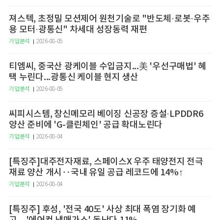
져스텍, 초정밀 모션제어 원천기술로 "반도체·로봇·우주
용 모터·광통신" 차세대 성장동력 재편
기업분석
2026-08-05
티엠씨, 중국산 광케이블 수입금지...美 '우선구매법' 혜
택 누린다...광통신 케이블 현지 생산
기업분석
2026-08-05
씨피시스템, 창신메모리 베이징 신공장 증설·LPDDR6
양산 준비에 'G-클린체인' 공급 확대노린다
기업분석
2026-08-04
[특징주]대주전자재료, 스페이스X 우주 태양전지 전극
재료 양산 개시‥국내 유일 공급 레코드에 14%↑
기업분석
2026-08-04
[특징주] 후성, '전국 40도' 사상 최대 폭염 장기화 예