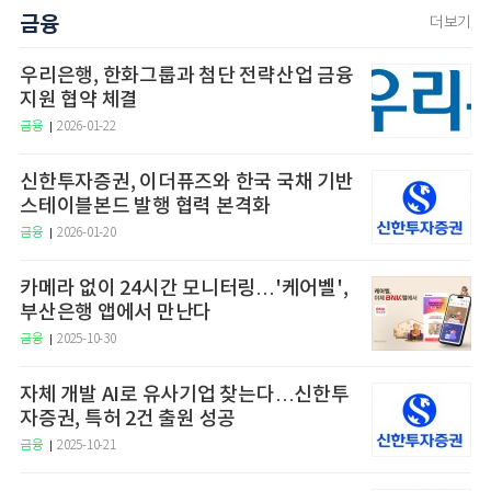
금융
더보기
우리은행, 한화그룹과 첨단 전략산업 금융
지원 협약 체결
금융
2026-01-22
신한투자증권, 이더퓨즈와 한국 국채 기반
스테이블본드 발행 협력 본격화
금융
2026-01-20
카메라 없이 24시간 모니터링…'케어벨',
부산은행 앱에서 만난다
금융
2025-10-30
자체 개발 AI로 유사기업 찾는다…신한투
자증권, 특허 2건 출원 성공
금융
2025-10-21