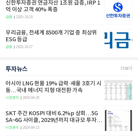
신한투자증권 연금자산 1조원 급증, IRP 1
억 이상 고객 40% 폭증
금융
2025-10-20
우리금융, 전세계 8500개 기업 중 최상위
ESG 등급
금융
2025-10-17
투자뉴스
더보기
아시아 LNG 현물 19% 급락·새울 3호기 시
동…국내 에너지 지형 대전환 가속
시장분석
2026-04-20
SKT 주간 KOSPI 대비 6.2%p 상회…5G
SA~6G 사이클, 2029년까지 대규모 투자
예고
시장분석
2026-04-13