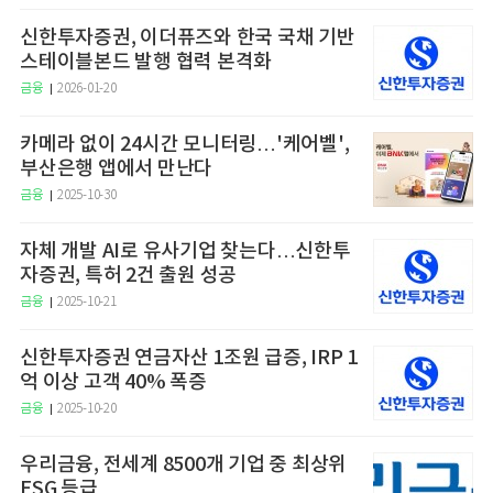
신한투자증권, 이더퓨즈와 한국 국채 기반
스테이블본드 발행 협력 본격화
금융
2026-01-20
카메라 없이 24시간 모니터링…'케어벨',
부산은행 앱에서 만난다
금융
2025-10-30
자체 개발 AI로 유사기업 찾는다…신한투
자증권, 특허 2건 출원 성공
금융
2025-10-21
신한투자증권 연금자산 1조원 급증, IRP 1
억 이상 고객 40% 폭증
금융
2025-10-20
우리금융, 전세계 8500개 기업 중 최상위
ESG 등급