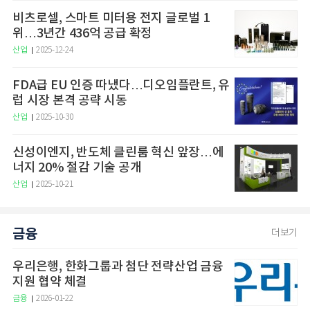
비츠로셀, 스마트 미터용 전지 글로벌 1
위…3년간 436억 공급 확정
산업
2025-12-24
FDA급 EU 인증 따냈다…디오임플란트, 유
럽 시장 본격 공략 시동
산업
2025-10-30
신성이엔지, 반도체 클린룸 혁신 앞장…에
너지 20% 절감 기술 공개
산업
2025-10-21
금융
더보기
우리은행, 한화그룹과 첨단 전략산업 금융
지원 협약 체결
금융
2026-01-22