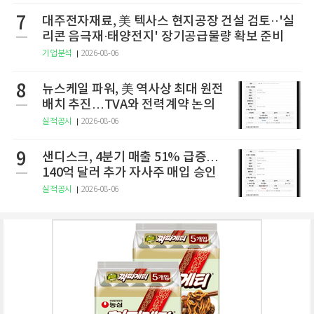
7
대주전자재료, 美 텍사스 현지공장 건설 검토··'실
리콘 음극재·태양전지' 장기공급물량 확보 준비
기업분석
2026-08-06
8
뉴스케일 파워, 美 역사상 최대 원전
배치 추진…TVA와 전력계약 논의
실적공시
2026-08-06
9
샌디스크, 4분기 매출 51% 급증…
140억 달러 추가 자사주 매입 승인
실적공시
2026-08-06