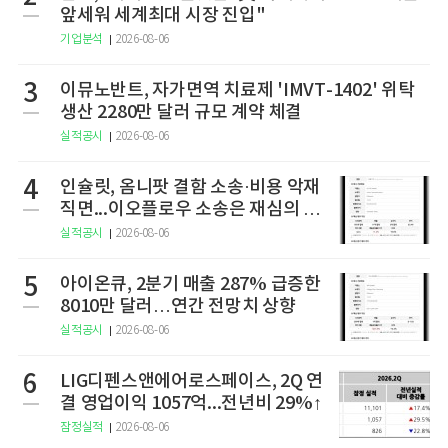
앞세워 세계최대 시장 진입"
기업분석
2026-08-06
3
이뮤노반트, 자가면역 치료제 'IMVT-1402' 위탁
생산 2280만 달러 규모 계약 체결
실적공시
2026-08-06
4
인슐릿, 옴니팟 결함 소송·비용 악재
직면...이오플로우 소송은 재심의 청
구
실적공시
2026-08-06
5
아이온큐, 2분기 매출 287% 급증한
8010만 달러…연간 전망치 상향
실적공시
2026-08-06
6
LIG디펜스앤에어로스페이스, 2Q 연
결 영업이익 1057억...전년비 29%↑
잠정실적
2026-08-06