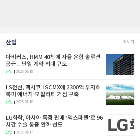
산업
더보기
아비커스, HMM 40척에 자율 운항 솔루션
공급…단일 계약 최대 규모
산업
2026-01-18
LS전선, 멕시코 LSCMX에 2300억 투자해
북미 에너지·모빌리티 거점 구축
산업
2026-01-18
LG화학, 아시아 독점 판매 ‘엑스파렐’로 96
시간 수술 통증 완화 선도
산업
2026-01-17