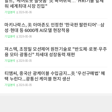
알트, '케어로봇 플랫폼' 美 특허취득…"HRI기술 앞세
워 세계최대 시장 진입"
기업분석
2026-08-06
마키나락스, 美 아마존도 인정한 '한국판 팔란티어'··삼
성·현대 등 6000개 AI모델 현장적용
기업분석
2026-08-06
져스텍, 초정밀 모션제어 원천기술로 "반도체·로봇·우주
용 모터·광통신" 차세대 성장동력 재편
기업분석
2026-08-05
티엠씨, 중국산 광케이블 수입금지...美 '우선구매법' 혜
택 누린다...광통신 케이블 현지 생산
기업분석
2026-08-05