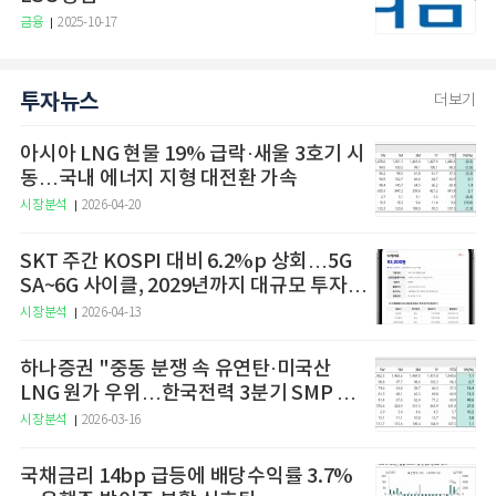
금융
2025-10-17
투자뉴스
더보기
아시아 LNG 현물 19% 급락·새울 3호기 시
동…국내 에너지 지형 대전환 가속
시장분석
2026-04-20
SKT 주간 KOSPI 대비 6.2%p 상회…5G
SA~6G 사이클, 2029년까지 대규모 투자
예고
시장분석
2026-04-13
하나증권 "중동 분쟁 속 유연탄·미국산
LNG 원가 우위…한국전력 3분기 SMP 상
승 전망"
시장분석
2026-03-16
국채금리 14bp 급등에 배당수익률 3.7%