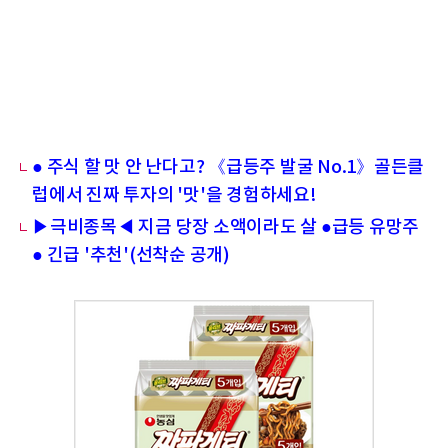
● 주식 할 맛 안 난다고? 《급등주 발굴 No.1》골든클
럽에서 진짜 투자의 '맛'을 경험하세요!
▶극비종목◀ 지금 당장 소액이라도 살 ●급등 유망주
● 긴급 '추천'(선착순 공개)