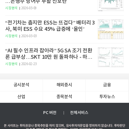
…은행주 방어주 부활 신호탄
시장분석
2026-03-09
“전기차는 춥지만 ESS는 뜨겁다” 배터리 3
사, 북미 ESS 수요 45% 급증에 ‘올인’
시장분석
2026-03-03
“AI 필수 인프라 잡아라” 5G SA 조기 전환
론 급부상…SKT 10만 원 돌파하나 - 하나
증권
시장분석
2026-02-23
공시분석
해외증시
금융
산업
종목분석
투자뉴스
PC 버전
전체서비스
본 사이트는 투자권유나 종목추천을 하지 않으며, 유사투자자문업을 영위하지 않습니다. 투자판단