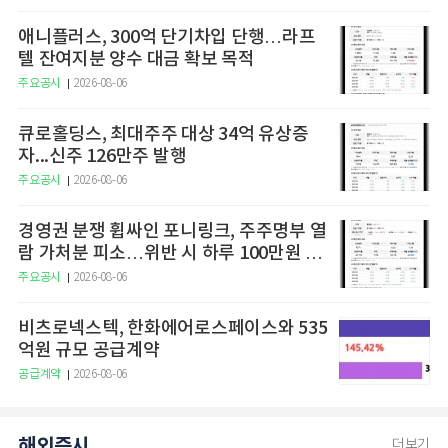
애니플러스, 300억 단기차입 단행…라프
텔 잔여지분 양수 대금 확보 목적
주요공시
2026-08-06
큐로홀딩스, 최대주주 대상 34억 유상증
자...신주 126만주 발행
주요공시
2026-08-06
경영권 분쟁 휩싸인 포니링크, 주주명부 열
람 가처분 피소…위반 시 하루 100만원 청
구
주요공시
2026-08-06
비츠로넥스텍, 한화에어로스페이스와 535
억원 규모 공급계약
공급계약
2026-08-06
해외증시
더보기