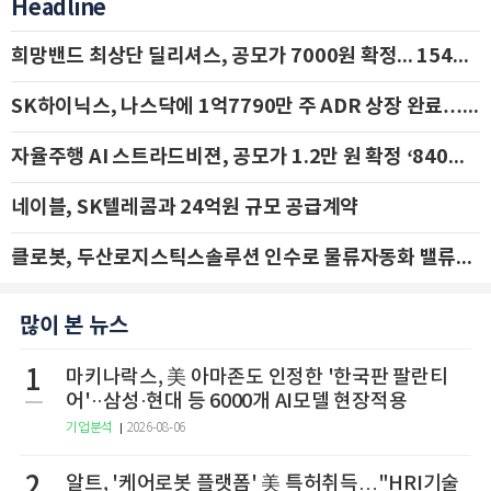
Headline
희망밴드 최상단 딜리셔스, 공모가 7000원 확정... 154억 규모 IPO 돌입
SK하이닉스, 나스닥에 1억7790만 주 ADR 상장 완료…29일 국내 추가 상장
자율주행 AI 스트라드비젼, 공모가 1.2만 원 확정 ‘840억 수혈’
네이블, SK텔레콤과 24억원 규모 공급계약
클로봇, 두산로지스틱스솔루션 인수로 물류자동화 밸류체인 확장 추진 - IBK투자증권
많이 본 뉴스
1
마키나락스, 美 아마존도 인정한 '한국판 팔란티
어'··삼성·현대 등 6000개 AI모델 현장적용
기업분석
2026-08-06
2
알트, '케어로봇 플랫폼' 美 특허취득…"HRI기술