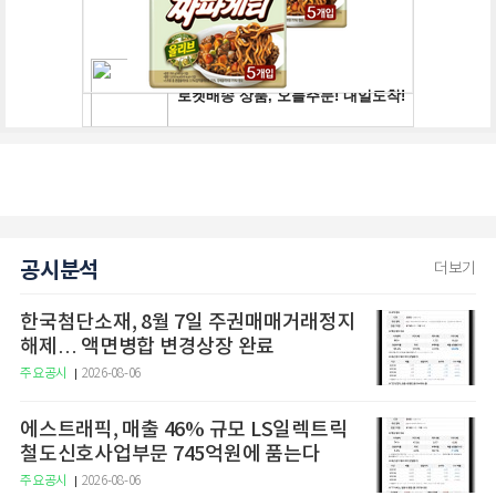
공시분석
더보기
한국첨단소재, 8월 7일 주권매매거래정지
해제… 액면병합 변경상장 완료
주요공시
2026-08-06
에스트래픽, 매출 46% 규모 LS일렉트릭
철도신호사업부문 745억원에 품는다
주요공시
2026-08-06