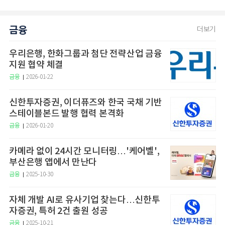
금융
더보기
우리은행, 한화그룹과 첨단 전략산업 금융
지원 협약 체결
금융
2026-01-22
신한투자증권, 이더퓨즈와 한국 국채 기반
스테이블본드 발행 협력 본격화
금융
2026-01-20
카메라 없이 24시간 모니터링…'케어벨',
부산은행 앱에서 만난다
금융
2025-10-30
자체 개발 AI로 유사기업 찾는다…신한투
자증권, 특허 2건 출원 성공
금융
2025-10-21