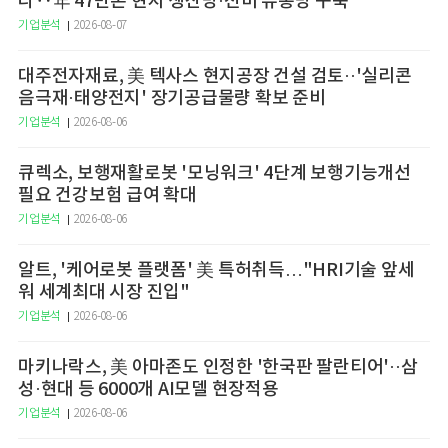
다‥年 47만톤 현지 생산망·전미 유통망 구축
기업분석
2026-08-07
대주전자재료, 美 텍사스 현지공장 건설 검토··'실리콘
음극재·태양전지' 장기공급물량 확보 준비
기업분석
2026-08-06
큐렉소, 보행재활로봇 '모닝워크' 4단계 보행기능개선
필요 건강보험 급여 확대
기업분석
2026-08-06
알트, '케어로봇 플랫폼' 美 특허취득…"HRI기술 앞세
워 세계최대 시장 진입"
기업분석
2026-08-06
마키나락스, 美 아마존도 인정한 '한국판 팔란티어'··삼
성·현대 등 6000개 AI모델 현장적용
기업분석
2026-08-06