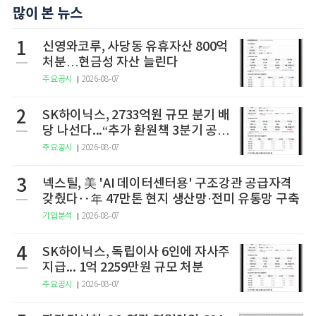
많이 본 뉴스
1
신영와코루, 사당동 유휴자산 800억
처분…현금성 자산 늘린다
주요공시
2026-08-07
2
SK하이닉스, 2733억원 규모 분기 배
당 나선다...“추가 환원책 3분기 공
개”
주요공시
2026-08-07
3
넥스틸, 美 'AI 데이터센터용' 구조강관 공급자격
갖췄다‥年 47만톤 현지 생산망·전미 유통망 구축
기업분석
2026-08-07
4
SK하이닉스, 독립이사 6인에 자사주
지급... 1억 2259만원 규모 처분
주요공시
2026-08-07