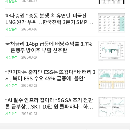
예고
시장분석
2026-04-13
하나증권 "중동 분쟁 속 유연탄·미국산
LNG 원가 우위…한국전력 3분기 SMP 상
승 전망"
시장분석
2026-03-16
국채금리 14bp 급등에 배당수익률 3.7%
…은행주 방어주 부활 신호탄
시장분석
2026-03-09
“전기차는 춥지만 ESS는 뜨겁다” 배터리 3
사, 북미 ESS 수요 45% 급증에 ‘올인’
시장분석
2026-03-03
“AI 필수 인프라 잡아라” 5G SA 조기 전환
론 급부상…SKT 10만 원 돌파하나 - 하나
증권
시장분석
2026-02-23