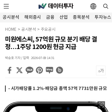
공시분석
해외증시
금융
산업
종목분석
투자뉴스
HOME
>
공시분석
>
주요공시
미원에스씨, 57억원 규모 분기 배당 결
정…1주당 1200원 현금 지급
박승호 기자 / 입력 : 2026-07-09 14:31
- 시가배당률 1.2%·배당금 총액 57억 7731만원 규모