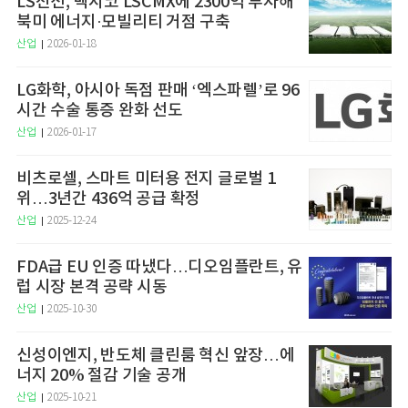
LS전선, 멕시코 LSCMX에 2300억 투자해
북미 에너지·모빌리티 거점 구축
산업
2026-01-18
LG화학, 아시아 독점 판매 ‘엑스파렐’로 96
시간 수술 통증 완화 선도
산업
2026-01-17
비츠로셀, 스마트 미터용 전지 글로벌 1
위…3년간 436억 공급 확정
산업
2025-12-24
FDA급 EU 인증 따냈다…디오임플란트, 유
럽 시장 본격 공략 시동
산업
2025-10-30
신성이엔지, 반도체 클린룸 혁신 앞장…에
너지 20% 절감 기술 공개
산업
2025-10-21