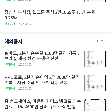
정성식 부사장, 웰크론 주식 3만1669주 ↑…지분율
0.28%
지분공시
2026-08-07
해외증시
더보기
실바모, 2분기 순손실 1100만 달러 기록…
브라질 세금·환경 분쟁은 진전
실적공시
2026-08-08
PPL 코프, 2분기 순이익 2억 3000만 달러
기록…자금 조달 및 자본 확충 단행
실적공시
2026-08-08
홈 뱅크셰어스, 마운틴 커머스 뱅코프 인수
완료…1억 4600만 달러 규모 주식 발행