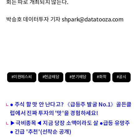
회는 따로 개최되지 않는다.
박승호 데이터투자 기자 shpark@datatooza.com
#미원에스씨
#현금배당
#분기배당
#화학
#공시
● 주식 할 맛 안 난다고? 《급등주 발굴 No.1》골든클
럽에서 진짜 투자의 '맛'을 경험하세요!
▶극비종목◀ 지금 당장 소액이라도 살 ●급등 유망주
● 긴급 '추천'(선착순 공개)