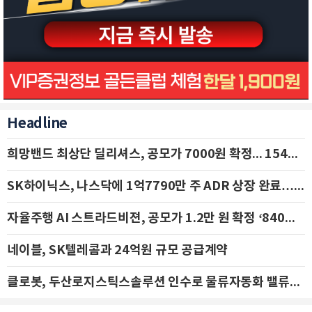
Headline
희망밴드 최상단 딜리셔스, 공모가 7000원 확정... 154억 규모 IPO 돌입
SK하이닉스, 나스닥에 1억7790만 주 ADR 상장 완료…29일 국내 추가 상장
자율주행 AI 스트라드비젼, 공모가 1.2만 원 확정 ‘840억 수혈’
네이블, SK텔레콤과 24억원 규모 공급계약
클로봇, 두산로지스틱스솔루션 인수로 물류자동화 밸류체인 확장 추진 - IBK투자증권