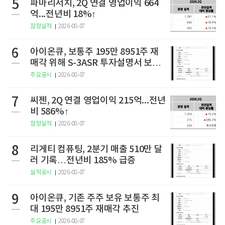
5
파마리서치, 2Q 연결 영업이익 664
억...전년비 18%↑
잠정실적
2026-08-07
6
아이온큐, 보통주 195만 8951주 재
매각 위해 S-3ASR 투자설명서 보충
서 제출
주요공시
2026-08-07
7
씨젠, 2Q 연결 영업이익 215억...전년
비 586%↑
잠정실적
2026-08-07
8
리게티 컴퓨팅, 2분기 매출 510만 달
러 기록…전년비 185% 급증
실적공시
2026-08-07
9
아이온큐, 기존 주주 보유 보통주 최
대 195만 8951주 재매각 추진
주요공시
2026-08-07