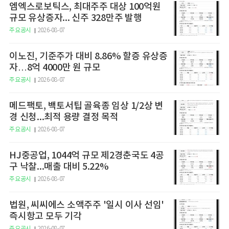
엠엑스로보틱스, 최대주주 대상 100억원
규모 유상증자... 신주 328만주 발행
주요공시
2026-08-07
이노진, 기준주가 대비 8.86% 할증 유상증
자…8억 4000만 원 규모
주요공시
2026-08-07
메드팩토, 백토서팁 골육종 임상 1/2상 변
경 신청...최적 용량 결정 목적
주요공시
2026-08-07
HJ중공업, 1044억 규모 제2경춘국도 4공
구 낙찰...매출 대비 5.22%
주요공시
2026-08-07
법원, 씨씨에스 소액주주 '일시 이사 선임'
즉시항고 모두 기각
주요공시
2026-08-07