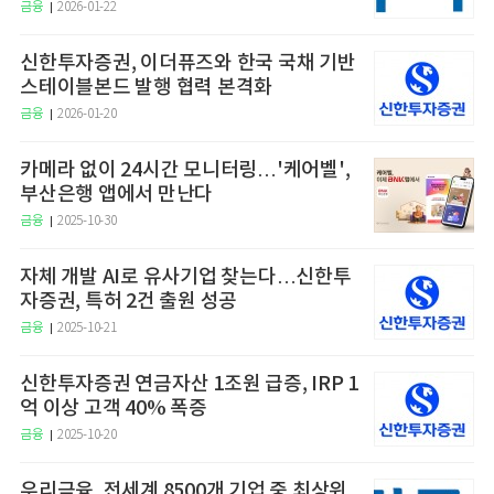
금융
2026-01-22
신한투자증권, 이더퓨즈와 한국 국채 기반
스테이블본드 발행 협력 본격화
금융
2026-01-20
카메라 없이 24시간 모니터링…'케어벨',
부산은행 앱에서 만난다
금융
2025-10-30
자체 개발 AI로 유사기업 찾는다…신한투
자증권, 특허 2건 출원 성공
금융
2025-10-21
신한투자증권 연금자산 1조원 급증, IRP 1
억 이상 고객 40% 폭증
금융
2025-10-20
우리금융, 전세계 8500개 기업 중 최상위