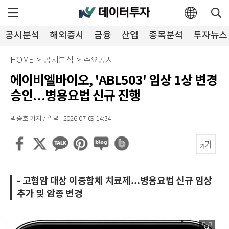
공시분석
해외증시
금융
산업
종목분석
투자뉴스
HOME
>
공시분석
>
주요공시
에이비엘바이오, 'ABL503' 임상 1상 변경
승인…병용요법 신규 진행
박승호 기자 / 입력 : 2026-07-09 14:34
- 고형암 대상 이중항체 치료제…병용요법 신규 임상
추가 및 암종 변경