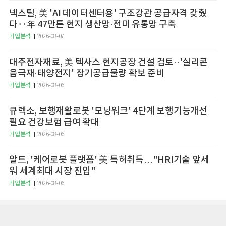
넥스틸, 美 'AI 데이터센터용' 구조강관 공급자격 갖췄
다‥年 47만톤 현지 생산망·전미 유통망 구축
기업분석
2026-08-07
대주전자재료, 美 텍사스 현지공장 건설 검토··'실리콘
음극재·태양전지' 장기공급물량 확보 준비
기업분석
2026-08-06
큐렉소, 보행재활로봇 '모닝워크' 4단계 보행기능개선
필요 건강보험 급여 확대
기업분석
2026-08-06
알트, '케어로봇 플랫폼' 美 특허취득…"HRI기술 앞세
워 세계최대 시장 진입"
기업분석
2026-08-06