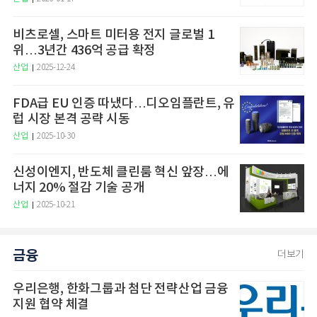
비츠로셀, 스마트 미터용 전지 글로벌 1
위…3년간 436억 공급 확정
산업
2025-12-24
FDA급 EU 인증 따냈다…디오임플란트, 유
럽 시장 본격 공략 시동
산업
2025-10-30
신성이엔지, 반도체 클린룸 혁신 앞장…에
너지 20% 절감 기술 공개
산업
2025-10-21
금융
더보기
우리은행, 한화그룹과 첨단 전략산업 금융
지원 협약 체결