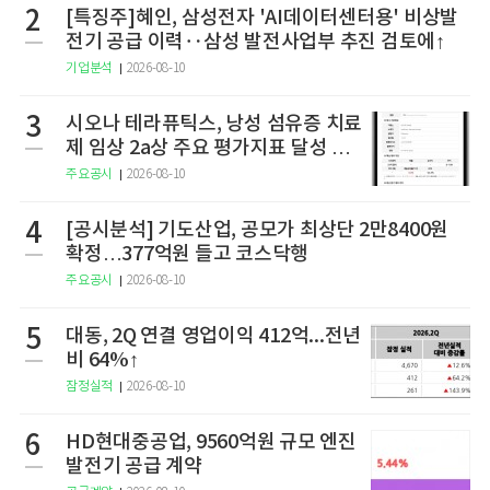
2
[특징주]혜인, 삼성전자 'AI데이터센터용' 비상발
전기 공급 이력‥삼성 발전사업부 추진 검토에↑
기업분석
2026-08-10
3
시오나 테라퓨틱스, 낭성 섬유증 치료
제 임상 2a상 주요 평가지표 달성 실
패
주요공시
2026-08-10
4
[공시분석] 기도산업, 공모가 최상단 2만8400원
확정…377억원 들고 코스닥행
주요공시
2026-08-10
5
대동, 2Q 연결 영업이익 412억...전년
비 64%↑
잠정실적
2026-08-10
6
HD현대중공업, 9560억원 규모 엔진
발전기 공급 계약