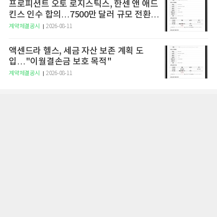
프로피션트 오토 로지스틱스, 한센 앤 애드
킨스 인수 합의…7500만 달러 규모 전환사
채 발행 추진
계약체결공시
2026-08-11
액센드라 헬스, 세금 자산 보존 계획 도
입…"이월결손금 보호 목적"
계약체결공시
2026-08-11