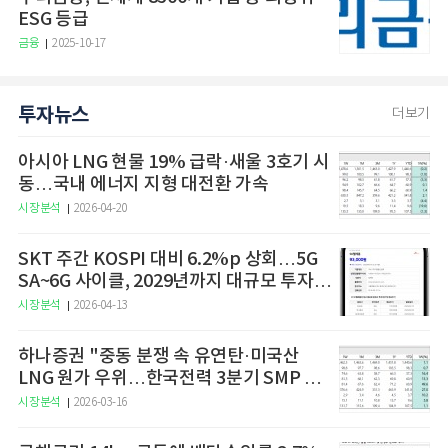
ESG 등급
금융
2025-10-17
투자뉴스
더보기
아시아 LNG 현물 19% 급락·새울 3호기 시
동…국내 에너지 지형 대전환 가속
시장분석
2026-04-20
SKT 주간 KOSPI 대비 6.2%p 상회…5G
SA~6G 사이클, 2029년까지 대규모 투자
예고
시장분석
2026-04-13
하나증권 "중동 분쟁 속 유연탄·미국산
LNG 원가 우위…한국전력 3분기 SMP 상
승 전망"
시장분석
2026-03-16