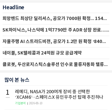
Headline
희망밴드 최상단 딜리셔스, 공모가 7000원 확정... 154억 규모 IPO 돌입
SK하이닉스, 나스닥에 1억7790만 주 ADR 상장 완료…29일 국내 추가 상장
자율주행 AI 스트라드비젼, 공모가 1.2만 원 확정 ‘840억 수혈’
네이블, SK텔레콤과 24억원 규모 공급계약
클로봇, 두산로지스틱스솔루션 인수로 물류자동화 밸류체인 확장 추진 - IBK투자증권
많이 본 뉴스
1
레메디, NASA가 200여개 장비 중 선택한
‘XCAM6’··스페이스X 유인우주선 탑재 추진하나
기업분석
2026-08-10