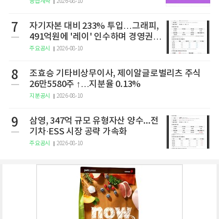
공급계약
2026-08-10
7
자기자본 대비 233% 투입…그래피,
491억원에 '레이' 인수하며 경영권
확보
주요공시
2026-08-10
8
조효승 기타비상무이사, 제이알글로벌리츠 주식
26만5580주 ↑…지분율 0.13%
지분공시
2026-08-10
9
삼영, 347억 규모 유형자산 양수...전
기차·ESS 시장 공략 가속화
주요공시
2026-08-10