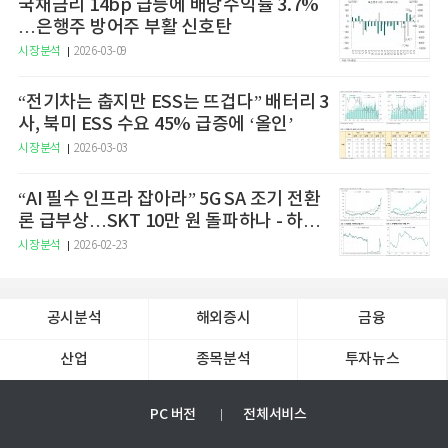
국채금리 14bp 급등에 배당수익률 3.7%
…은행주 방어주 부활 신호탄
시장분석
2026-03-09
“전기차는 춥지만 ESS는 뜨겁다” 배터리 3
사, 북미 ESS 수요 45% 급증에 ‘올인’
시장분석
2026-03-03
“AI 필수 인프라 잡아라” 5G SA 조기 전환
론 급부상…SKT 10만 원 돌파하나 - 하나
증권
시장분석
2026-02-23
공시분석
해외증시
금융
산업
종목분석
투자뉴스
PC 버전
전체서비스