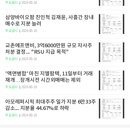
주요공시
2026-08-10
삼양바이오팜 친인척 김재윤, 사흘간 장내
매수로 지분 늘려
주요공시
2026-08-10
교촌에프앤비, 3억6000만원 규모 자사주
처분 결정... "RSU 지급 목적"
주요공시
2026-08-10
'액면병합' 마친 지엘팜텍, 11일부터 거래
재개…장개시전 시간외매매는 제외
주요공시
2026-08-10
아모레퍼시픽 최대주주 일가 지분 6만33주
감소... 지분율 44.67%로 하락
주요공시
2026-08-10