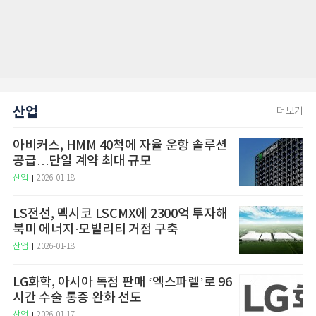
산업
더보기
아비커스, HMM 40척에 자율 운항 솔루션
공급…단일 계약 최대 규모
산업
2026-01-18
LS전선, 멕시코 LSCMX에 2300억 투자해
북미 에너지·모빌리티 거점 구축
산업
2026-01-18
LG화학, 아시아 독점 판매 ‘엑스파렐’로 96
시간 수술 통증 완화 선도
산업
2026-01-17