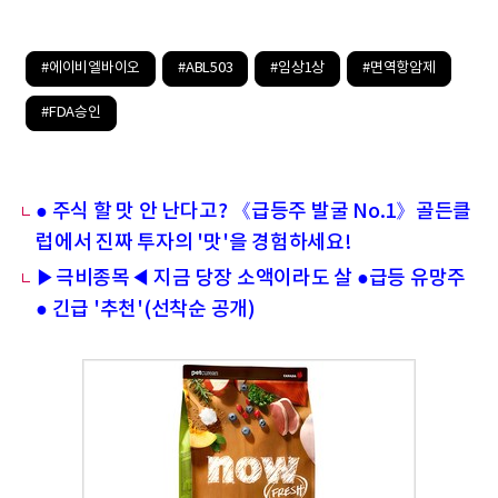
#에이비엘바이오
#ABL503
#임상1상
#면역항암제
#FDA승인
● 주식 할 맛 안 난다고? 《급등주 발굴 No.1》골든클
럽에서 진짜 투자의 '맛'을 경험하세요!
▶극비종목◀ 지금 당장 소액이라도 살 ●급등 유망주
● 긴급 '추천'(선착순 공개)