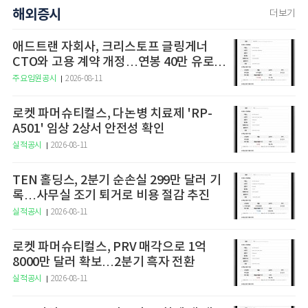
해외증시
더보기
애드트랜 자회사, 크리스토프 글링게너
CTO와 고용 계약 개정…연봉 40만 유로 유
지
주요임원공시
2026-08-11
로켓 파머슈티컬스, 다논병 치료제 'RP-
A501' 임상 2상서 안전성 확인
실적공시
2026-08-11
TEN 홀딩스, 2분기 순손실 299만 달러 기
록…사무실 조기 퇴거로 비용 절감 추진
실적공시
2026-08-11
로켓 파머슈티컬스, PRV 매각으로 1억
8000만 달러 확보…2분기 흑자 전환
실적공시
2026-08-11